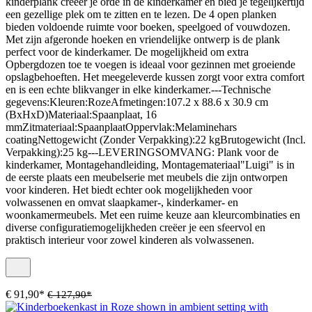
kinderplank creëer je orde in de kinderkamer en bied je tegelijkertijd
een gezellige plek om te zitten en te lezen. De 4 open planken
bieden voldoende ruimte voor boeken, speelgoed of vouwdozen.
Met zijn afgeronde hoeken en vriendelijke ontwerp is de plank
perfect voor de kinderkamer. De mogelijkheid om extra
Opbergdozen toe te voegen is ideaal voor gezinnen met groeiende
opslagbehoeften. Het meegeleverde kussen zorgt voor extra comfort
en is een echte blikvanger in elke kinderkamer.---Technische
gegevens:Kleuren:RozeAfmetingen:107.2 x 88.6 x 30.9 cm
(BxHxD)Materiaal:Spaanplaat, 16
mmZitmateriaal:SpaanplaatOppervlak:Melaminehars
coatingNettogewicht (Zonder Verpakking):22 kgBrutogewicht (Incl.
Verpakking):25 kg---LEVERINGSOMVANG: Plank voor de
kinderkamer, Montagehandleiding, Montagemateriaal"Luigi" is in
de eerste plaats een meubelserie met meubels die zijn ontworpen
voor kinderen. Het biedt echter ook mogelijkheden voor
volwassenen en omvat slaapkamer-, kinderkamer- en
woonkamermeubels. Met een ruime keuze aan kleurcombinaties en
diverse configuratiemogelijkheden creëer je een sfeervol en
praktisch interieur voor zowel kinderen als volwassenen.
€ 91,90*
€ 127,90*