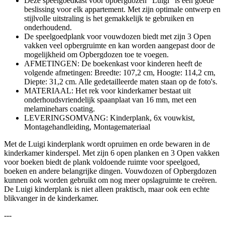
Deze speelgoedkast voor opbergdozen "Luigi" is een goede
beslissing voor elk appartement. Met zijn optimale ontwerp en
stijlvolle uitstraling is het gemakkelijk te gebruiken en
onderhoudend.
De speelgoedplank voor vouwdozen biedt met zijn 3 Open
vakken veel opbergruimte en kan worden aangepast door de
mogelijkheid om Opbergdozen toe te voegen.
AFMETINGEN: De boekenkast voor kinderen heeft de
volgende afmetingen: Breedte: 107,2 cm, Hoogte: 114,2 cm,
Diepte: 31,2 cm. Alle gedetailleerde maten staan op de foto's.
MATERIAAL: Het rek voor kinderkamer bestaat uit
onderhoudsvriendelijk spaanplaat van 16 mm, met een
melaminehars coating.
LEVERINGSOMVANG: Kinderplank, 6x vouwkist,
Montagehandleiding, Montagemateriaal
Met de Luigi kinderplank wordt opruimen en orde bewaren in de
kinderkamer kinderspel. Met zijn 6 open planken en 3 Open vakken
voor boeken biedt de plank voldoende ruimte voor speelgoed,
boeken en andere belangrijke dingen. Vouwdozen of Opbergdozen
kunnen ook worden gebruikt om nog meer opslagruimte te creëren.
De Luigi kinderplank is niet alleen praktisch, maar ook een echte
blikvanger in de kinderkamer.
---