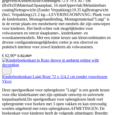
gegevens:Kleuren:RozeAfmetingen:72 x 79 x 30.7 cm
(BxHxD)Materiaal:Spaanplaat, 16 mmOppervlak:Melaminehars
coatingNettogewicht (Zonder Verpakking):19.35 kgBrutogewicht
(Incl. Verpakking):21.2 kg---LEVERINGSOMVANG: Plank voor
de kinderkamer, Montagehandleiding, Montagemateriaal"Luigi" is
in de eerste plaats een meubelserie met meubels die zijn ontworpen
voor kinderen. Het biedt echter ook mogelijkheden voor
volwassenen en omvat slaapkamer-, kinderkamer- en
woonkamermeubels. Met een ruime keuze aan kleurcombinaties en
diverse configuratiemogelijkheden creëer je een sfeervol en
praktisch interieur voor zowel kinderen als volwassenen.
€ 62,90*
€ 82,90*
Kinderboekenkast Luigi Roze 72 x 114.2 cm zonder vouwboxen
Vicco
Deze speelgoedkast voor opbergdozen "Luigi" is een goede keuze
voor elke kinderkamer met zijn optimale ontwerp en universele
toepasbaarheid.De speelgoedkast voor opbergdozen biedt veel
opbergruimte voor boeken met 3 open vakken en kan eenvoudig
worden uitgebreid met extra opbergdozen.AFMETINGEN: De
boekenkast voor kinderen heeft de volgende afmetingen: Breedte: