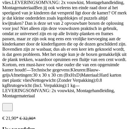
vlies.LEVERINGSOMVANG: 2x vouwkist, Montagehandleiding,
MontagemateriaalBen jij ook weleens ten einde raad door al het
speelgoed van je kinderen dat verspreid ligt door de kamer? Of merk
je dat kleine onderdelen zoals legoblokjes of puzzels altijd
kwijtraken? Dan is deze set van 2 opvouwbare boxen de oplossing
voor jou! Niet alleen zijn deze vouwdozen praktisch in gebruik,
omdat ze universeel zijn en op alle livinity-planken en frames
passen, maar ze zijn ook nog eens een vrolijke toevoeging aan de
kinderkamer door de kinderfiguren die op de dozen geschilderd zijn.
Bovendien zijn ze wasbaar, dus als er een keer iets geknoeid wordt,
is dat geen probleem. Met het oogje kun je de boxen gemakkelijk uit
de plank trekken, waardoor opruimen een fluitje van een cent wordt.
Kortom, een must-have voor elke ouder die van een opgeruimde
kamer houdt!---Technische gegevens:Kleuren:Blauw-
grijsAfmetingen:30 x 30 x 30 cm (BxHxD)Materiaal:Hard karton
met plastic vliesNettogewicht (Zonder Verpakking):0.8
kgBrutogewicht (Incl. Verpakking):1 kg---
LEVERINGSOMVANG: 2x vouwkist, Montagehandleiding,
Montagemateriaal
€ 21,90*
€ 32,90*