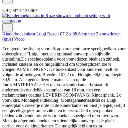
€ 91,90*
€ 125,90*
Kinderboekenkast Luigi Roze 107.2 x 88.6 cm met 2 vouwdozen
(grijs) Vicco
Een goede beslissing voor elk appartement: onze speelgoedkast voor
opbergdozen "Luigi" met een optimaal ontwerp en stijlvolle
uitstraling.De speelgoedplank voor vouwdozen biedt een zithoek,
inclusief kussens en de mogelijkheid om Opbergdozen toe te
voegen.AFMETINGEN: De boekenkast voor kinderen heeft de
volgende afmetingen: Breedte: 107,2 cm, Hoogte: 88,6 cm, Diepte:
30,9 cm. Alle gedetailleerde maten staan op de
foto's.MATERIAAL: Het rek voor kinderkamer bestaat uit
onderhoudsvriendelijk spaanplaat van 16 mm, met een
melaminehars coating.LEVERINGSOMVANG: Kinderplank, 2x
vouwkist, Montagehandleiding, MontagemateriaalMet de Luigi
kinderplank creëer je orde in de kinderkamer en bied je tegelijkertijd
een gezellige plek om te zitten en te lezen. De 4 open planken
bieden voldoende ruimte voor boeken, speelgoed of vouwdozen.
Met zijn afgeronde hoeken en vriendelijke ontwerp is de plank
perfect voor de kinderkamer. De mogelijkheid om extra