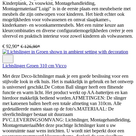
Kinderplank, 2x vouwkist, Montagehandleiding,
Montagemateriaal"Luigi" is in de eerste plaats een meubelserie met
meubels die zijn ontworpen voor kinderen. Het biedt echter ook
mogelijkheden voor volwassenen en omvat slaapkamer-,
kinderkamer- en woonkamermeubels. Met een ruime keuze aan
kleurcombinaties en diverse configuratiemogelijkheden creëer je een
sfeervol en praktisch interieur voor zowel kinderen als volwassenen.
€ 92,90*
€ 126,90*
Lichtslinger Groen 310 cm Vicco
Met deze Deco-lichtslinger maak je een goede beslissing voor een
stijlvolle look in elk huis. Het is makkelijk in gebruik en het ontwerp
is universeel geschikt.De Cotton Ball slinger heeft een flitsende
functie en warm licht. Het product werkt op AA-batterijen en kan
hierdoor makkelijk bediend worden.AFMETINGEN: De slinger
met katoenen ballen heeft een totale afmeting van 310cm. Alle
gedetailleerde maten staan op de foto's.MATERIAAL: De
sfeerlichtslinger bestaat uit duurzaam
PVC.LEVERINGSOMVANG: Lichtslinger, Montagehandleiding,
MontagemateriaalMet deze prachtige lichtslinger kunt u uw
woonruimte naar wens inrichten. U wordt niet beperkt door een