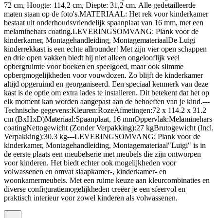
72 cm, Hoogte: 114,2 cm, Diepte: 31,2 cm. Alle gedetailleerde
maten staan op de foto's.MATERIAAL: Het rek voor kinderkamer
bestaat uit onderhoudsvriendelijk spaanplaat van 16 mm, met een
melaminehars coating.LEVERINGSOMVANG: Plank voor de
kinderkamer, Montagehandleiding, MontagemateriaalDe Luigi
kinderrekkast is een echte allrounder! Met zijn vier open schappen
en drie open vakken biedt hij niet alleen ongelooflijk veel
opbergruimte voor boeken en speelgoed, maar ook slimme
opbergmogelijkheden voor vouwdozen. Zo blijft de kinderkamer
altijd opgeruimd en georganiseerd. Een speciaal kenmerk van deze
kast is de optie om extra lades te installeren. Dit betekent dat het op
elk moment kan worden aangepast aan de behoeften van je kind.---
Technische gegevens:Kleuren:RozeAfmetingen:72 x 114.2 x 31.2
cm (BxHxD)Materiaal:Spaanplaat, 16 mmOppervlak:Melaminehars
coatingNettogewicht (Zonder Verpakking):27 kgBrutogewicht (Incl.
Verpakking):30.3 kg---LEVERINGSOMVANG: Plank voor de
kinderkamer, Montagehandleiding, Montagemateriaal"Luigi" is in
de eerste plaats een meubelserie met meubels die zijn ontworpen
voor kinderen. Het biedt echter ook mogelijkheden voor
volwassenen en omvat slaapkamer-, kinderkamer- en
woonkamermeubels. Met een ruime keuze aan kleurcombinaties en
diverse configuratiemogelijkheden creëer je een sfeervol en
praktisch interieur voor zowel kinderen als volwassenen.