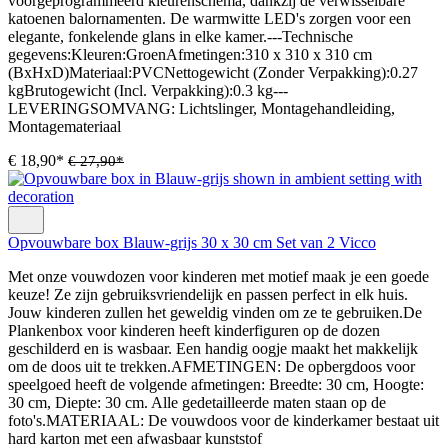
voorgeprogrammeerd kleurenschema, dankzij de verwisselbare
katoenen balornamenten. De warmwitte LED's zorgen voor een
elegante, fonkelende glans in elke kamer.---Technische
gegevens:Kleuren:GroenAfmetingen:310 x 310 x 310 cm
(BxHxD)Materiaal:PVCNettogewicht (Zonder Verpakking):0.27
kgBrutogewicht (Incl. Verpakking):0.3 kg---
LEVERINGSOMVANG: Lichtslinger, Montagehandleiding,
Montagemateriaal
€ 18,90*
€ 27,90*
Opvouwbare box Blauw-grijs 30 x 30 cm Set van 2 Vicco
Met onze vouwdozen voor kinderen met motief maak je een goede
keuze! Ze zijn gebruiksvriendelijk en passen perfect in elk huis.
Jouw kinderen zullen het geweldig vinden om ze te gebruiken.De
Plankenbox voor kinderen heeft kinderfiguren op de dozen
geschilderd en is wasbaar. Een handig oogje maakt het makkelijk
om de doos uit te trekken.AFMETINGEN: De opbergdoos voor
speelgoed heeft de volgende afmetingen: Breedte: 30 cm, Hoogte:
30 cm, Diepte: 30 cm. Alle gedetailleerde maten staan op de
foto's.MATERIAAL: De vouwdoos voor de kinderkamer bestaat uit
hard karton met een afwasbaar kunststof