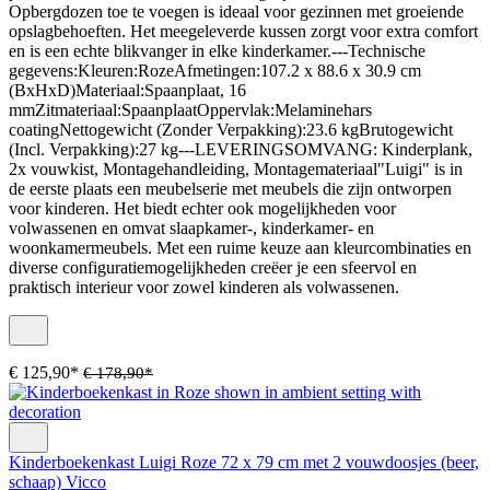
Opbergdozen toe te voegen is ideaal voor gezinnen met groeiende
opslagbehoeften. Het meegeleverde kussen zorgt voor extra comfort
en is een echte blikvanger in elke kinderkamer.---Technische
gegevens:Kleuren:RozeAfmetingen:107.2 x 88.6 x 30.9 cm
(BxHxD)Materiaal:Spaanplaat, 16
mmZitmateriaal:SpaanplaatOppervlak:Melaminehars
coatingNettogewicht (Zonder Verpakking):23.6 kgBrutogewicht
(Incl. Verpakking):27 kg---LEVERINGSOMVANG: Kinderplank,
2x vouwkist, Montagehandleiding, Montagemateriaal"Luigi" is in
de eerste plaats een meubelserie met meubels die zijn ontworpen
voor kinderen. Het biedt echter ook mogelijkheden voor
volwassenen en omvat slaapkamer-, kinderkamer- en
woonkamermeubels. Met een ruime keuze aan kleurcombinaties en
diverse configuratiemogelijkheden creëer je een sfeervol en
praktisch interieur voor zowel kinderen als volwassenen.
€ 125,90*
€ 178,90*
Kinderboekenkast Luigi Roze 72 x 79 cm met 2 vouwdoosjes (beer,
schaap) Vicco