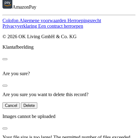
AmazonPay
Colofon
Algemene voorwaarden
Herroepingsrecht
Privacyverklaring
Een contract herroepen
© 2026 OK Living GmbH & Co. KG
Klantafbeelding
Are you sure?
Are you sure you want to delete this record?
Cancel
Delete
Images cannot be uploaded
Your file size is too large!
The permitted number of files exceeded