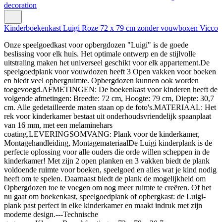
Kinderboekenkast Luigi Roze 72 x 79 cm zonder vouwboxen Vicco
Onze speelgoedkast voor opbergdozen "Luigi" is de goede
beslissing voor elk huis. Het optimale ontwerp en de stijlvolle
uitstraling maken het universeel geschikt voor elk appartement.De
speelgoedplank voor vouwdozen heeft 3 Open vakken voor boeken
en biedt veel opbergruimte. Opbergdozen kunnen ook worden
toegevoegd.AFMETINGEN: De boekenkast voor kinderen heeft de
volgende afmetingen: Breedte: 72 cm, Hoogte: 79 cm, Diepte: 30,7
cm. Alle gedetailleerde maten staan op de foto's.MATERIAAL: Het
rek voor kinderkamer bestaat uit onderhoudsvriendelijk spaanplaat
van 16 mm, met een melaminehars
coating.LEVERINGSOMVANG: Plank voor de kinderkamer,
Montagehandleiding, MontagemateriaalDe Luigi kinderplank is de
perfecte oplossing voor alle ouders die orde willen scheppen in de
kinderkamer! Met zijn 2 open planken en 3 vakken biedt de plank
voldoende ruimte voor boeken, speelgoed en alles wat je kind nodig
heeft om te spelen. Daarnaast biedt de plank de mogelijkheid om
Opbergdozen toe te voegen om nog meer ruimte te creëren. Of het
nu gaat om boekenkast, speelgoedplank of opbergkast: de Luigi-
plank past perfect in elke kinderkamer en maakt indruk met zijn
moderne design.---Technische