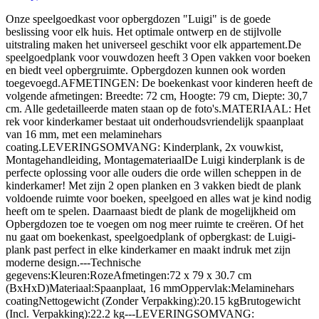
Onze speelgoedkast voor opbergdozen "Luigi" is de goede
beslissing voor elk huis. Het optimale ontwerp en de stijlvolle
uitstraling maken het universeel geschikt voor elk appartement.De
speelgoedplank voor vouwdozen heeft 3 Open vakken voor boeken
en biedt veel opbergruimte. Opbergdozen kunnen ook worden
toegevoegd.AFMETINGEN: De boekenkast voor kinderen heeft de
volgende afmetingen: Breedte: 72 cm, Hoogte: 79 cm, Diepte: 30,7
cm. Alle gedetailleerde maten staan op de foto's.MATERIAAL: Het
rek voor kinderkamer bestaat uit onderhoudsvriendelijk spaanplaat
van 16 mm, met een melaminehars
coating.LEVERINGSOMVANG: Kinderplank, 2x vouwkist,
Montagehandleiding, MontagemateriaalDe Luigi kinderplank is de
perfecte oplossing voor alle ouders die orde willen scheppen in de
kinderkamer! Met zijn 2 open planken en 3 vakken biedt de plank
voldoende ruimte voor boeken, speelgoed en alles wat je kind nodig
heeft om te spelen. Daarnaast biedt de plank de mogelijkheid om
Opbergdozen toe te voegen om nog meer ruimte te creëren. Of het
nu gaat om boekenkast, speelgoedplank of opbergkast: de Luigi-
plank past perfect in elke kinderkamer en maakt indruk met zijn
moderne design.---Technische
gegevens:Kleuren:RozeAfmetingen:72 x 79 x 30.7 cm
(BxHxD)Materiaal:Spaanplaat, 16 mmOppervlak:Melaminehars
coatingNettogewicht (Zonder Verpakking):20.15 kgBrutogewicht
(Incl. Verpakking):22.2 kg---LEVERINGSOMVANG: