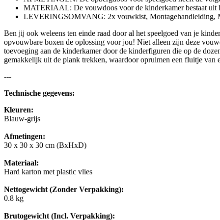
MATERIAAL: De vouwdoos voor de kinderkamer bestaat uit har
LEVERINGSOMVANG: 2x vouwkist, Montagehandleiding, M
Ben jij ook weleens ten einde raad door al het speelgoed van je kinder
opvouwbare boxen de oplossing voor jou! Niet alleen zijn deze vouwdo
toevoeging aan de kinderkamer door de kinderfiguren die op de dozen 
gemakkelijk uit de plank trekken, waardoor opruimen een fluitje van
---
Technische gegevens:
Kleuren:
Blauw-grijs
Afmetingen:
30 x 30 x 30 cm (BxHxD)
Materiaal:
Hard karton met plastic vlies
Nettogewicht (Zonder Verpakking):
0.8 kg
Brutogewicht (Incl. Verpakking):