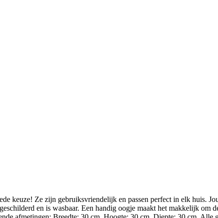
 keuze! Ze zijn gebruiksvriendelijk en passen perfect in elk huis. Jo
eschilderd en is wasbaar. Een handig oogje maakt het makkelijk om de 
afmetingen: Breedte: 30 cm, Hoogte: 30 cm, Diepte: 30 cm. Alle gede