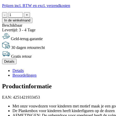
Prijzen incl. BTW en excl. verzendkosten
-
+
In de winkelmand
Beschikbaar
Levertijd: 3 - 4 Tage
Geld-terug-garantie
30 dagen retourrecht
Gratis retour
Details
Details
Beoordelingen
Productinformatie
EAN: 4251421933453
Met onze vouwdozen voor kinderen met motief maak je een goede
De Plankenbox voor kinderen heeft kinderfiguren op de dozen g
AFMETINGEN: De opbergdoos voor speelgoed heeft de volgende 