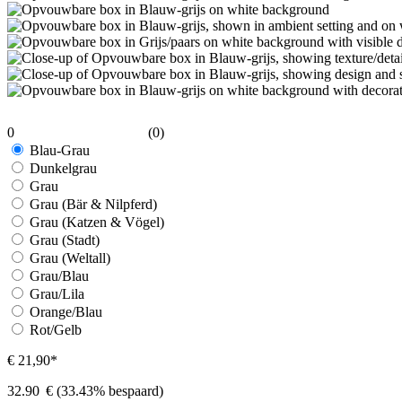
0
(0)
Blau-Grau
Dunkelgrau
Grau
Grau (Bär & Nilpferd)
Grau (Katzen & Vögel)
Grau (Stadt)
Grau (Weltall)
Grau/Blau
Grau/Lila
Orange/Blau
Rot/Gelb
€ 21,90*
32.90
€
(33.43% bespaard)