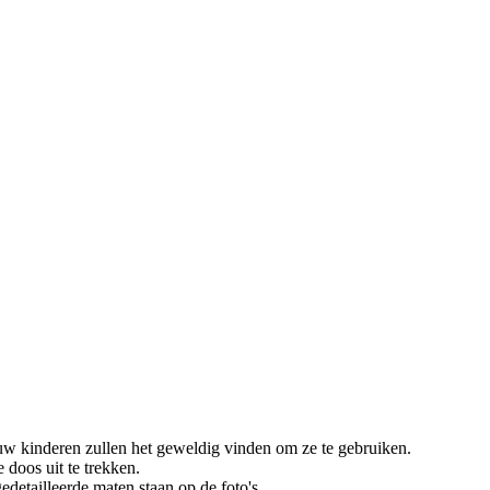
uw kinderen zullen het geweldig vinden om ze te gebruiken.
doos uit te trekken.
tailleerde maten staan op de foto's.