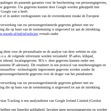
palingen als passende garanties voor de bescherming van persoonsgegevens,
t uw gegevens. Uw gegevens kunnen door Google worden gekoppeld met
e Google van u heeft.
e of in andere verdragsstaten van de overeenkomst inzake de Europese
e verwerking van uw persoonsgerelateerde gegevens gebeurt met uw
ng die op basis van de toestemming is uitgevoerd tot aan de intrekking.
w.google.nl/intl/nl/policies/
evenals onder
ient voor de personalisatie en de analyse van deze website en zijn
n o.a. de volgende informatie worden verzameld: IP-adres, klikpad,
eken inhoud, locatiegegevens. M.b.v. deze gegevens kunnen onder een
nonieme IP-adressen). Dit resulteert in een protocol van muisbewegingen en
 de mouseflow -technologieën ingewonnen gegevens worden zonder de
 persoonsgerelateerde gegevens over de drager van het pseudoniem.
e verwerking van uw persoonsgerelateerde gegevens gebeurt met uw
ng die op basis van de toestemming is uitgevoerd tot aan de intrekking.
sion Tracking is een analysedienst van Google Ireland Limited (Gordon
 hebben een beperkte geldigheid, bevatten geen persoonsgegevens en worden