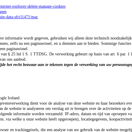
nternet-explorer-delete-manage-cookies
hnen
site-data-sfri11471/mac
 informatie wordt gegeven, gebruiken wij alleen deze technisch noodzakelijke 
nnen, zelfs na een paginawissel, en u diensten aan te bieden. Sommige functi
een paginawissel.
d van § 25 lid 1 S. 1 TTDSG.
De verwerking gebeurt op basis van art. 6 par. 1
 van ons aanbod.
ijde het recht bezwaar aan te tekenen tegen de verwerking van uw persoonsgeg
ogle Ireland
evensverwerking dient voor de analyse van deze website en haar bezoekers eve
de website te analyseren om verslag uit te brengen over de activiteiten op de 
volgende informatie worden verzameld: IP-adres, datum en tijd van oproepen van
site, via welke u onze website heeft opgeroepen), locatiegegevens, koopactivit
rowser en trackingpixels, die een analyse van uw gebruik van de website moge