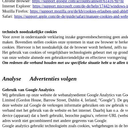
Chrome Browser:
https://support.google.com/accounts/answer/61416?hl=nl
Internet Explorer:
https://support.microsoft.com/de-de/help/17442/windows-i
Mozilla Firefox:
https://support.mozilla.org/de/kb/cookies-erlauben-und-able
Safari:
https://support.apple.com/de-de/guide/safari/manage-cookies-and-web
technisch noodzakelijke cookies
Voor zover in onderstaande verklaring inzake gegevensbescherming geen andere
maken. Bovendien stellen cookies onze systemen in staat uw browser te herke
cookies. Hiervoor is het noodzakelijk dat de browser wordt herkend, zelfs na 
Het gebruik van cookies of vergelijkbare technologieën gebeurt met op gron
van onze website alsmede een gebruiksvriendelijke en effectieve vormgeving
Om redenen die verband houden met uw specifieke situatie hebt u te allen t
Analyse Advertenties volgen
Gebruik van Google Analytics
Wij gebruiken op onze website de webanalysedienst Google Analytics van Go
Limited (Gordon House, Barrow Street, Dublin 4, Ierland; “Google”).
De geg
deze website zal Google de verkregen informatie gebruiken om uw gebruik van 
verband met het gebruik van de website en het internet. Daarbij kan o.a. de 
device (apparaat) dat u heeft gebruikt, bezochte pagina's, referrer-URL (web
adres wordt niet gecombineerd met andere gegevens van Google.
Google analytics gebruikt technologieën zoals cookies, webgeheugen in de b