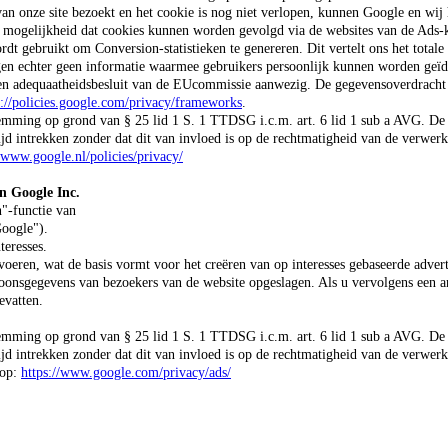
 van onze site bezoekt en het cookie is nog niet verlopen, kunnen Google en wij
n mogelijkheid dat cookies kunnen worden gevolgd via de websites van de Ads-
 gebruikt om Conversion-statistieken te genereren. Dit vertelt ons het totale a
en echter geen informatie waarmee gebruikers persoonlijk kunnen worden geïde
 adequaatheidsbesluit van de EUcommissie aanwezig. De gegevensoverdracht ge
s://policies.google.com/privacy/frameworks
.
temming op grond van § 25 lid 1 S. 1 TTDSG i.c.m. art. 6 lid 1 sub a AVG. D
d intrekken zonder dat dit van invloed is op de rechtmatigheid van de verwerki
//www.google.nl/policies/privacy/
n Google Inc.
n"-functie van
Google").
teresses.
 voeren, wat de basis vormt voor het creëren van op interesses gebaseerde adv
soonsgegevens van bezoekers van de website opgeslagen. Als u vervolgens een a
evatten.
temming op grond van § 25 lid 1 S. 1 TTDSG i.c.m. art. 6 lid 1 sub a AVG. D
d intrekken zonder dat dit van invloed is op de rechtmatigheid van de verwerki
 op:
https://www.google.com/privacy/ads/