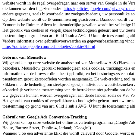
website wordt in de regel overgedragen naar een server van Google in de Ver
die kunnen worden ingezien onder:
https://policies.google.com/privacy/fram
andere gegevens, zoals bijvoorbeeld uw zoekgeschiedenis, uw persoonlijke ac
Op deze website wordt de IP-anonimisering geactiveerd. Daardoor wordt uw I
Economische Ruimte. Alleen in uitzonderlijke gevallen wordt het volledige I
Het gebruik van cookies of vergelijkbare technologieën gebeurt met uw toes
toestemming op grond van art. 6 lid 1 sub a AVG. U kunt de toestemming altij
Verdere informatie over gebruiksvoorwaarden en gegevensbescherming vindt
https://policies.google.com/technologies/cookies?hl=nl
.
Gebruik van Mouseflow
Wij gebruiken op onze website de analysetool van Mouseflow ApS (Flaesketo
bezoekers. Mouseflow gebruikt technologieën zoals cookies, trackingpixels e
informatie over de browser die u heeft gebruikt, en het besturingssysteem da
pseudoniem gebruikersprofielen worden aangemaakt. De web-tracking tool mous
klikken met de bedoeling om steekproefsgewijs individuele websitebezoeken 
afzonderlijk verleende toestemming van de betrokkene niet gebruikt om de be
Uw gegevens kunnen worden overgedragen aan derde landen zoals de VS. Vo
Het gebruik van cookies of vergelijkbare technologieën gebeurt met uw toes
toestemming op grond van art. 6 lid 1 sub a AVG. U kunt de toestemming altij
Gebruik van Google Ads Conversion-Tracking
Wij gebruiken op onze website het online-advertentieprogramma „Google Ads“
House, Barrow Street, Dublin 4, Ierland; "Google").
Wanneer u op een advertentie klikt die wordt geleverd door Google, wordt e