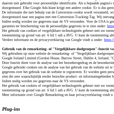
daarom niet gebruikt voor persoonlijke identificatie. Als u bepaalde pagina's
doorgestuurd. Elke Google Ads-klant krijgt een andere cookie. Er is dus gee
De informatie die met behulp van de Conversion-cookie wordt verzameld, wordt
doorgestuurd naar een pagina met een Conversion-Tracking-Tag. Wij ontvang
Indien nodig worden uw gegevens naar de VS verzonden. Voor de USA is geen
garanties ter bescherming van de persoonlijke gegevens in te zien onder:
http
Het gebruik van cookies of vergelijkbare technologieën gebeurt met uw toes
toestemming op grond van art. 6 lid 1 sub a AVG. U kunt de toestemming altij
Verdere informatie en de privacyverklaring van Google vindt u onder:
https:
Gebruik van de remarketing- of "Vergelijkbare doelgroepen"-functie va
Wij gebruiken op onze website de remarketing- of "Vergelijkbare doelgroepe
Google Ireland Limited (Gordon House, Barrow Street, Dublin 4, Ierland; "
Deze functie dient voor de analyse van het bezoekersgedrag en de bezoekersin
Google gebruikt cookies om de analyse van het gebruik van de website uit te
gegevens over het gebruik van de website te registreren. Er worden geen per
zien die zeer waarschijnlijk eerder bezochte product- en informatiegebieden b
Indien nodig worden uw gegevens naar de VS verzonden.
Het gebruik van cookies of vergelijkbare technologieën gebeurt met uw toes
toestemming op grond van art. 6 lid 1 sub a AVG. U kunt de toestemming altij
Meer informatie over Google Remarketing en haar privacyverklaring vindt u
Plug-ins