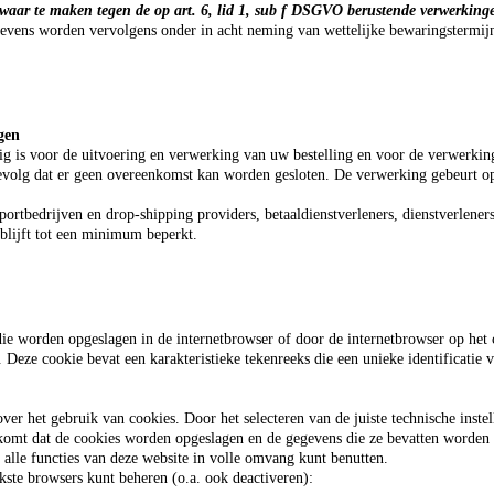
ezwaar te maken tegen de op art. 6, lid 1, sub f DSGVO berustende verwerking
ens worden vervolgens onder in acht neming van wettelijke bewaringstermijne
ngen
g is voor de uitvoering en verwerking van uw bestelling en voor de verwerkin
 gevolg dat er geen overeenkomst kan worden gesloten. De verwerking gebeurt op
tbedrijven en drop-shipping providers, betaaldienstverleners, dienstverleners 
blijft tot een minimum beperkt.
die worden opgeslagen in de internetbrowser of door de internetbrowser op het
 Deze cookie bevat een karakteristieke tekenreeks die een unieke identificat
r het gebruik van cookies. Door het selecteren van de juiste technische instel
oorkomt dat de cookies worden opgeslagen en de gegevens die ze bevatten word
 alle functies van deze website in volle omvang kunt benutten.
kste browsers kunt beheren (o.a. ook deactiveren):