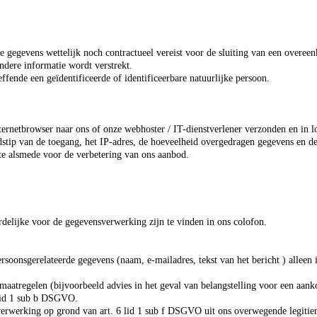
e gegevens wettelijk noch contractueel vereist voor de sluiting van een overeen
andere informatie wordt verstrekt.
fende een geïdentificeerde of identificeerbare natuurlijke persoon.
ernetbrowser naar ons of onze webhoster / IT-dienstverlener verzonden en in
stip van de toegang, het IP-adres, de hoeveelheid overgedragen gegevens en de
ite alsmede voor de verbetering van ons aanbod.
elijke voor de gegevensverwerking zijn te vinden in ons colofon.
rsoonsgerelateerde gegevens (naam, e-mailadres, tekst van het bericht ) allee
aatregelen (bijvoorbeeld advies in het geval van belangstelling voor een aankoo
 lid 1 sub b DSGVO.
verwerking op grond van art. 6 lid 1 sub f DSGVO uit ons overwegende legiti