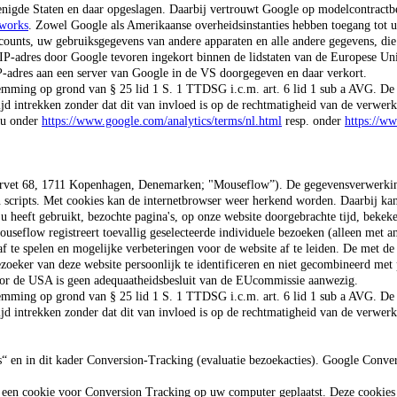
enigde Staten en daar opgeslagen.
Daarbij vertrouwt Google op modelcontractbe
eworks
. Zowel Google als Amerikaanse overheidsinstanties hebben toegang to
counts, uw gebruiksgegevens van andere apparaten en alle andere gegevens, di
P-adres door Google tevoren ingekort binnen de lidstaten van de Europese Uni
P-adres aan een server van Google in de VS doorgegeven en daar verkort.
temming op grond van § 25 lid 1 S. 1 TTDSG i.c.m. art. 6 lid 1 sub a AVG. D
d intrekken zonder dat dit van invloed is op de rechtmatigheid van de verwerki
 u onder
https://www.google.com/analytics/terms/nl.html
resp. onder
https://ww
rvet 68, 1711 Kopenhagen, Denemarken; "Mouseflow”). De gegevensverwerking d
n scripts. Met cookies kan de internetbrowser weer herkend worden. Daarbij ka
t u heeft gebruikt, bezochte pagina's, op onze website doorgebrachte tijd, bek
eflow registreert toevallig geselecteerde individuele bezoeken (alleen met a
af te spelen en mogelijke verbeteringen voor de website af te leiden. De met
zoeker van deze website persoonlijk te identificeren en niet gecombineerd met
or de USA is geen adequaatheidsbesluit van de EUcommissie aanwezig.
temming op grond van § 25 lid 1 S. 1 TTDSG i.c.m. art. 6 lid 1 sub a AVG. D
d intrekken zonder dat dit van invloed is op de rechtmatigheid van de verwerki
 en in dit kader Conversion-Tracking (evaluatie bezoekacties). Google Conver
r een cookie voor Conversion Tracking op uw computer geplaatst. Deze cookies