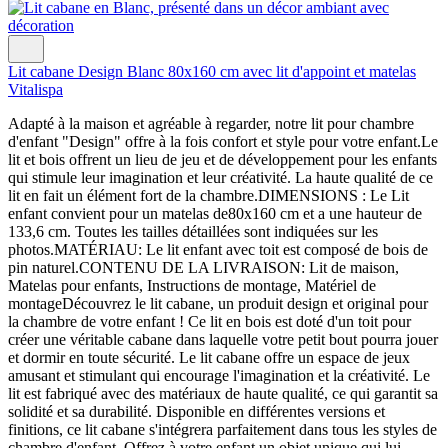
Lit cabane Design Blanc 80x160 cm avec lit d'appoint et matelas
Vitalispa
Adapté à la maison et agréable à regarder, notre lit pour chambre
d'enfant "Design" offre à la fois confort et style pour votre enfant.Le
lit et bois offrent un lieu de jeu et de développement pour les enfants
qui stimule leur imagination et leur créativité. La haute qualité de ce
lit en fait un élément fort de la chambre.DIMENSIONS : Le Lit
enfant convient pour un matelas de80x160 cm et a une hauteur de
133,6 cm. Toutes les tailles détaillées sont indiquées sur les
photos.MATÉRIAU: Le lit enfant avec toit est composé de bois de
pin naturel.CONTENU DE LA LIVRAISON: Lit de maison,
Matelas pour enfants, Instructions de montage, Matériel de
montageDécouvrez le lit cabane, un produit design et original pour
la chambre de votre enfant ! Ce lit en bois est doté d'un toit pour
créer une véritable cabane dans laquelle votre petit bout pourra jouer
et dormir en toute sécurité. Le lit cabane offre un espace de jeux
amusant et stimulant qui encourage l'imagination et la créativité. Le
lit est fabriqué avec des matériaux de haute qualité, ce qui garantit sa
solidité et sa durabilité. Disponible en différentes versions et
finitions, ce lit cabane s'intégrera parfaitement dans tous les styles de
chambre d'enfant. Offrez à votre enfant un objet unique qui lui