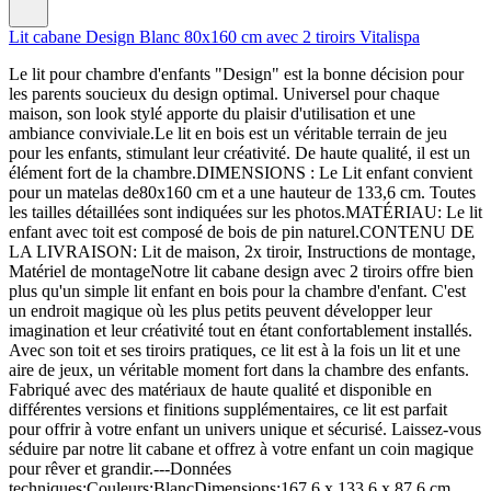
Lit cabane Design Blanc 80x160 cm avec 2 tiroirs Vitalispa
Le lit pour chambre d'enfants "Design" est la bonne décision pour
les parents soucieux du design optimal. Universel pour chaque
maison, son look stylé apporte du plaisir d'utilisation et une
ambiance conviviale.Le lit en bois est un véritable terrain de jeu
pour les enfants, stimulant leur créativité. De haute qualité, il est un
élément fort de la chambre.DIMENSIONS : Le Lit enfant convient
pour un matelas de80x160 cm et a une hauteur de 133,6 cm. Toutes
les tailles détaillées sont indiquées sur les photos.MATÉRIAU: Le lit
enfant avec toit est composé de bois de pin naturel.CONTENU DE
LA LIVRAISON: Lit de maison, 2x tiroir, Instructions de montage,
Matériel de montageNotre lit cabane design avec 2 tiroirs offre bien
plus qu'un simple lit enfant en bois pour la chambre d'enfant. C'est
un endroit magique où les plus petits peuvent développer leur
imagination et leur créativité tout en étant confortablement installés.
Avec son toit et ses tiroirs pratiques, ce lit est à la fois un lit et une
aire de jeux, un véritable moment fort dans la chambre des enfants.
Fabriqué avec des matériaux de haute qualité et disponible en
différentes versions et finitions supplémentaires, ce lit est parfait
pour offrir à votre enfant un univers unique et sécurisé. Laissez-vous
séduire par notre lit cabane et offrez à votre enfant un coin magique
pour rêver et grandir.---Données
techniques:Couleurs:BlancDimensions:167.6 x 133.6 x 87.6 cm