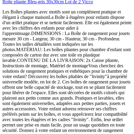
Boîte pliante Bleu-gris 30x30cm Lot de 2 Vicco
Les Boîtes pliantes avec motifs sont un complément pratique et
élégant à chaque maisonLa Boîte à étagères pour enfants dispose
d'un œillet pratique et se nettoie facilement. Elle est également peinte
avec les chiffres des enfants pour aider à
l'apprentissage.DIMENSIONS : La Boîte de rangement pour jouets
mesure 30 cm - Largeur, 30 cm - Hauteur, 30 cm - Profondeur.
Toutes les tailles détaillées sont indiquées sur les
photos.MATÉRIAU: Les boîtes pliantes pour chambre d'enfant sont
composées de carton dur avec une toile en plastique
lavable.CONTENU DE LA LIVRAISON: 2x Caisse pliante,
Instructions de montage, Matériel de montageVous cherchez des
solutions de rangement pratiques et esthétiques pour la chambre de
votre enfant? Découvrez les boîtes pliables de "livinity"à propriété
universelle modèle, en lot de 2. Ces boîtes de rangement pour jouets
offrent une belle capacité de stockage, tout en se pliant facilement
pour libérer de l'espace. Elles sont décorées de motifs colorés qui
plairont aux petits comme aux grands. Pratiques et lavables, elles
sont également universelles, adaptées aux petites parties, jouets et
autres accessoires. Votre enfant adorera retrouver ses chiffres
préférés peints sur les boîtes, et vous apprécierez leur compatibilité
avec toutes les étagères et les cadres "livinity". Enfin, leur œillet
permet une prise en main facile, pour un usage quotidien en toute
sécurité. Donnez à votre enfant un environnement de rangement