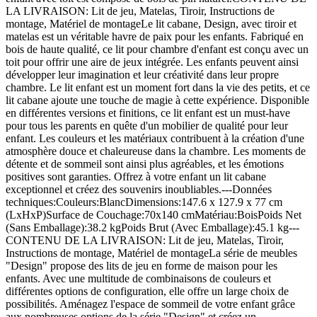
LA LIVRAISON: Lit de jeu, Matelas, Tiroir, Instructions de
montage, Matériel de montageLe lit cabane, Design, avec tiroir et
matelas est un véritable havre de paix pour les enfants. Fabriqué en
bois de haute qualité, ce lit pour chambre d'enfant est conçu avec un
toit pour offrir une aire de jeux intégrée. Les enfants peuvent ainsi
développer leur imagination et leur créativité dans leur propre
chambre. Le lit enfant est un moment fort dans la vie des petits, et ce
lit cabane ajoute une touche de magie à cette expérience. Disponible
en différentes versions et finitions, ce lit enfant est un must-have
pour tous les parents en quête d'un mobilier de qualité pour leur
enfant. Les couleurs et les matériaux contribuent à la création d'une
atmosphère douce et chaleureuse dans la chambre. Les moments de
détente et de sommeil sont ainsi plus agréables, et les émotions
positives sont garanties. Offrez à votre enfant un lit cabane
exceptionnel et créez des souvenirs inoubliables.---Données
techniques:Couleurs:BlancDimensions:147.6 x 127.9 x 77 cm
(LxHxP)Surface de Couchage:70x140 cmMatériau:BoisPoids Net
(Sans Emballage):38.2 kgPoids Brut (Avec Emballage):45.1 kg---
CONTENU DE LA LIVRAISON: Lit de jeu, Matelas, Tiroir,
Instructions de montage, Matériel de montageLa série de meubles
"Design" propose des lits de jeu en forme de maison pour les
enfants. Avec une multitude de combinaisons de couleurs et
différentes options de configuration, elle offre un large choix de
possibilités. Aménagez l'espace de sommeil de votre enfant grâce
aux nombreuses options de la série "Design" et créez un