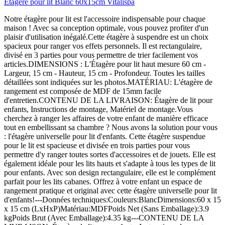
Étagère pour lit Blanc 60x15cm Vitalispa
Notre étagère pour lit est l'accessoire indispensable pour chaque
maison ! Avec sa conception optimale, vous pouvez profiter d'un
plaisir d'utilisation inégalé.Cette étagère à suspendre est un choix
spacieux pour ranger vos effets personnels. Il est rectangulaire,
divisé en 3 parties pour vous permettre de trier facilement vos
articles.DIMENSIONS : L'Étagère pour lit haut mesure 60 cm -
Largeur, 15 cm - Hauteur, 15 cm - Profondeur. Toutes les tailles
détaillées sont indiquées sur les photos.MATÉRIAU: L'étagère de
rangement est composée de MDF de 15mm facile
d'entretien.CONTENU DE LA LIVRAISON: Étagère de lit pour
enfants, Instructions de montage, Matériel de montage.Vous
cherchez à ranger les affaires de votre enfant de manière efficace
tout en embellissant sa chambre ? Nous avons la solution pour vous
: l'étagère universelle pour lit d'enfants. Cette étagère suspendue
pour le lit est spacieuse et divisée en trois parties pour vous
permettre d'y ranger toutes sortes d'accessoires et de jouets. Elle est
également idéale pour les lits hauts et s'adapte à tous les types de lit
pour enfants. Avec son design rectangulaire, elle est le complément
parfait pour les lits cabanes. Offrez à votre enfant un espace de
rangement pratique et original avec cette étagère universelle pour lit
d'enfants!---Données techniques:Couleurs:BlancDimensions:60 x 15
x 15 cm (LxHxP)Matériau:MDFPoids Net (Sans Emballage):3.9
kgPoids Brut (Avec Emballage):4.35 kg---CONTENU DE LA