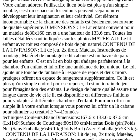
Votre enfant adorera l'utiliser.Le lit en bois est plus qu'un simple
meuble, c'est un espace où les enfants peuvent s'épanouir en
développant leur imagination et leur créativité. Cet élément
incontournable de la chambre des enfants est également synonyme
de qualité supérieure.DIMENSIONS : Le Lit enfant convient pour
un matelas de80x160 cm et a une hauteur de 133,6 cm. Toutes les
tailles détaillées sont indiquées sur les photos.MATÉRIAU: Le lit
enfant avec toit est composé de bois de pin naturel.CONTENU DE
LA LIVRAISON: Lit de jeu, 2x tiroir, Matelas, Instructions de
montage, Matériel de montageLe lit cabane est un havre de paix
pour les enfants. C'est un lit en bois qui s'adapte parfaitement à la
chambre d'un enfant et lui offre une ambiance de jeu unique. Le toit
ajoute une touche de fantaisie à l'espace de repos et deux tiroirs
pratiques offrent un espace de rangement supplémentaire. Ce lit est
plus qu'un simple endroit pour se reposer, il est un terrain de jeu
pour l'imagination des enfants. Le design de haute qualité assure une
longue durée de vie et le lit est disponible en différentes finitions
pour s'adapter à différentes chambres d'enfant. Pourquoi offrir un
simple lit à votre enfant lorsque vous pouvez lui offrir un lit cabane
pour stimuler sa créativité ?---Données
techniques:Couleurs:BlancDimensions:167.6 x 133.6 x 87.6 cm
(LxHxP)Surface de Couchage:80x160 cmMatériau:Bois (pin)Poids
Net (Sans Emballage):46.1 kgPoids Brut (Avec Emballage):53.3 kg-
--CONTENU DE LA LIVRAISON: Lit de jeu, 2x tiroir, Matelas,
Instructions de montage, Matériel de montageLa série de meubles