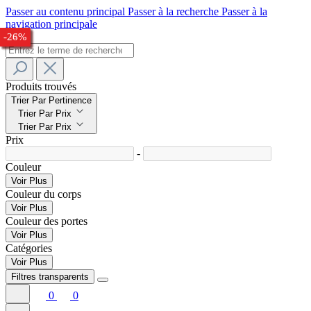
Passer au contenu principal
Passer à la recherche
Passer à la
navigation principale
-22%
-23%
-25%
-27%
-23%
-32%
-33%
-24%
-26%
Produits trouvés
Trier Par Pertinence
Trier Par Prix
Trier Par Prix
Prix
-
Couleur
Voir Plus
Couleur du corps
Voir Plus
Couleur des portes
Voir Plus
Catégories
Voir Plus
Filtres transparents
0
0