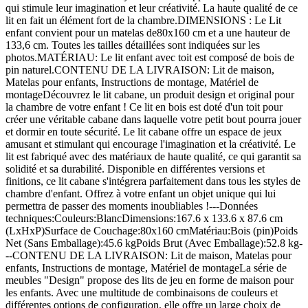
qui stimule leur imagination et leur créativité. La haute qualité de ce
lit en fait un élément fort de la chambre.DIMENSIONS : Le Lit
enfant convient pour un matelas de80x160 cm et a une hauteur de
133,6 cm. Toutes les tailles détaillées sont indiquées sur les
photos.MATÉRIAU: Le lit enfant avec toit est composé de bois de
pin naturel.CONTENU DE LA LIVRAISON: Lit de maison,
Matelas pour enfants, Instructions de montage, Matériel de
montageDécouvrez le lit cabane, un produit design et original pour
la chambre de votre enfant ! Ce lit en bois est doté d'un toit pour
créer une véritable cabane dans laquelle votre petit bout pourra jouer
et dormir en toute sécurité. Le lit cabane offre un espace de jeux
amusant et stimulant qui encourage l'imagination et la créativité. Le
lit est fabriqué avec des matériaux de haute qualité, ce qui garantit sa
solidité et sa durabilité. Disponible en différentes versions et
finitions, ce lit cabane s'intégrera parfaitement dans tous les styles de
chambre d'enfant. Offrez à votre enfant un objet unique qui lui
permettra de passer des moments inoubliables !---Données
techniques:Couleurs:BlancDimensions:167.6 x 133.6 x 87.6 cm
(LxHxP)Surface de Couchage:80x160 cmMatériau:Bois (pin)Poids
Net (Sans Emballage):45.6 kgPoids Brut (Avec Emballage):52.8 kg-
--CONTENU DE LA LIVRAISON: Lit de maison, Matelas pour
enfants, Instructions de montage, Matériel de montageLa série de
meubles "Design" propose des lits de jeu en forme de maison pour
les enfants. Avec une multitude de combinaisons de couleurs et
différentes options de configuration, elle offre un large choix de