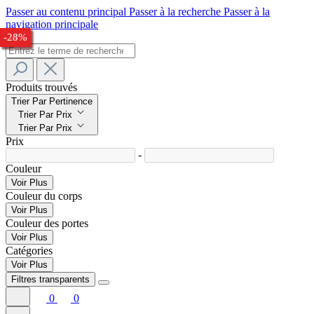
Passer au contenu principal
Passer à la recherche
Passer à la
navigation principale
-30%
-23%
-22%
-23%
-25%
-33%
-24%
-28%
Produits trouvés
Trier Par Pertinence
Trier Par Prix
Trier Par Prix
Prix
-
Couleur
Voir Plus
Couleur du corps
Voir Plus
Couleur des portes
Voir Plus
Catégories
Voir Plus
Filtres transparents
0
0