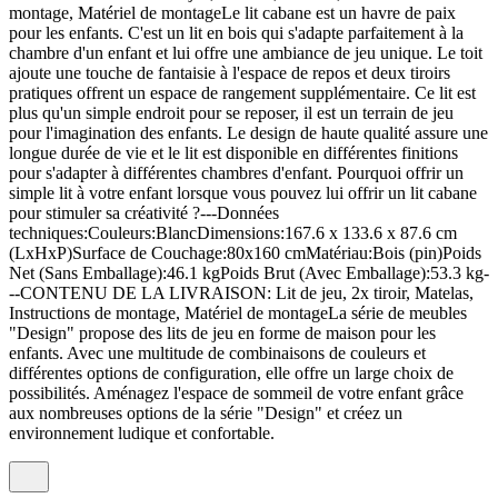
montage, Matériel de montageLe lit cabane est un havre de paix
pour les enfants. C'est un lit en bois qui s'adapte parfaitement à la
chambre d'un enfant et lui offre une ambiance de jeu unique. Le toit
ajoute une touche de fantaisie à l'espace de repos et deux tiroirs
pratiques offrent un espace de rangement supplémentaire. Ce lit est
plus qu'un simple endroit pour se reposer, il est un terrain de jeu
pour l'imagination des enfants. Le design de haute qualité assure une
longue durée de vie et le lit est disponible en différentes finitions
pour s'adapter à différentes chambres d'enfant. Pourquoi offrir un
simple lit à votre enfant lorsque vous pouvez lui offrir un lit cabane
pour stimuler sa créativité ?---Données
techniques:Couleurs:BlancDimensions:167.6 x 133.6 x 87.6 cm
(LxHxP)Surface de Couchage:80x160 cmMatériau:Bois (pin)Poids
Net (Sans Emballage):46.1 kgPoids Brut (Avec Emballage):53.3 kg-
--CONTENU DE LA LIVRAISON: Lit de jeu, 2x tiroir, Matelas,
Instructions de montage, Matériel de montageLa série de meubles
"Design" propose des lits de jeu en forme de maison pour les
enfants. Avec une multitude de combinaisons de couleurs et
différentes options de configuration, elle offre un large choix de
possibilités. Aménagez l'espace de sommeil de votre enfant grâce
aux nombreuses options de la série "Design" et créez un
environnement ludique et confortable.