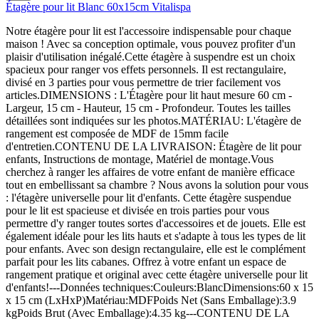
Étagère pour lit Blanc 60x15cm Vitalispa
Notre étagère pour lit est l'accessoire indispensable pour chaque
maison ! Avec sa conception optimale, vous pouvez profiter d'un
plaisir d'utilisation inégalé.Cette étagère à suspendre est un choix
spacieux pour ranger vos effets personnels. Il est rectangulaire,
divisé en 3 parties pour vous permettre de trier facilement vos
articles.DIMENSIONS : L'Étagère pour lit haut mesure 60 cm -
Largeur, 15 cm - Hauteur, 15 cm - Profondeur. Toutes les tailles
détaillées sont indiquées sur les photos.MATÉRIAU: L'étagère de
rangement est composée de MDF de 15mm facile
d'entretien.CONTENU DE LA LIVRAISON: Étagère de lit pour
enfants, Instructions de montage, Matériel de montage.Vous
cherchez à ranger les affaires de votre enfant de manière efficace
tout en embellissant sa chambre ? Nous avons la solution pour vous
: l'étagère universelle pour lit d'enfants. Cette étagère suspendue
pour le lit est spacieuse et divisée en trois parties pour vous
permettre d'y ranger toutes sortes d'accessoires et de jouets. Elle est
également idéale pour les lits hauts et s'adapte à tous les types de lit
pour enfants. Avec son design rectangulaire, elle est le complément
parfait pour les lits cabanes. Offrez à votre enfant un espace de
rangement pratique et original avec cette étagère universelle pour lit
d'enfants!---Données techniques:Couleurs:BlancDimensions:60 x 15
x 15 cm (LxHxP)Matériau:MDFPoids Net (Sans Emballage):3.9
kgPoids Brut (Avec Emballage):4.35 kg---CONTENU DE LA