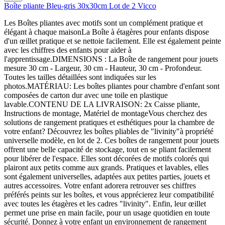
Boîte pliante Bleu-gris 30x30cm Lot de 2 Vicco
Les Boîtes pliantes avec motifs sont un complément pratique et
élégant à chaque maisonLa Boîte à étagères pour enfants dispose
d'un œillet pratique et se nettoie facilement. Elle est également peinte
avec les chiffres des enfants pour aider à
l'apprentissage.DIMENSIONS : La Boîte de rangement pour jouets
mesure 30 cm - Largeur, 30 cm - Hauteur, 30 cm - Profondeur.
Toutes les tailles détaillées sont indiquées sur les
photos.MATÉRIAU: Les boîtes pliantes pour chambre d'enfant sont
composées de carton dur avec une toile en plastique
lavable.CONTENU DE LA LIVRAISON: 2x Caisse pliante,
Instructions de montage, Matériel de montageVous cherchez des
solutions de rangement pratiques et esthétiques pour la chambre de
votre enfant? Découvrez les boîtes pliables de "livinity"à propriété
universelle modèle, en lot de 2. Ces boîtes de rangement pour jouets
offrent une belle capacité de stockage, tout en se pliant facilement
pour libérer de l'espace. Elles sont décorées de motifs colorés qui
plairont aux petits comme aux grands. Pratiques et lavables, elles
sont également universelles, adaptées aux petites parties, jouets et
autres accessoires. Votre enfant adorera retrouver ses chiffres
préférés peints sur les boîtes, et vous apprécierez leur compatibilité
avec toutes les étagères et les cadres "livinity". Enfin, leur œillet
permet une prise en main facile, pour un usage quotidien en toute
sécurité. Donnez à votre enfant un environnement de rangement