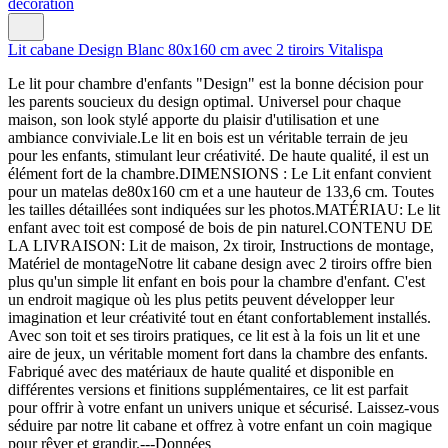
Lit cabane Design Blanc 80x160 cm avec 2 tiroirs Vitalispa
Le lit pour chambre d'enfants "Design" est la bonne décision pour
les parents soucieux du design optimal. Universel pour chaque
maison, son look stylé apporte du plaisir d'utilisation et une
ambiance conviviale.Le lit en bois est un véritable terrain de jeu
pour les enfants, stimulant leur créativité. De haute qualité, il est un
élément fort de la chambre.DIMENSIONS : Le Lit enfant convient
pour un matelas de80x160 cm et a une hauteur de 133,6 cm. Toutes
les tailles détaillées sont indiquées sur les photos.MATÉRIAU: Le lit
enfant avec toit est composé de bois de pin naturel.CONTENU DE
LA LIVRAISON: Lit de maison, 2x tiroir, Instructions de montage,
Matériel de montageNotre lit cabane design avec 2 tiroirs offre bien
plus qu'un simple lit enfant en bois pour la chambre d'enfant. C'est
un endroit magique où les plus petits peuvent développer leur
imagination et leur créativité tout en étant confortablement installés.
Avec son toit et ses tiroirs pratiques, ce lit est à la fois un lit et une
aire de jeux, un véritable moment fort dans la chambre des enfants.
Fabriqué avec des matériaux de haute qualité et disponible en
différentes versions et finitions supplémentaires, ce lit est parfait
pour offrir à votre enfant un univers unique et sécurisé. Laissez-vous
séduire par notre lit cabane et offrez à votre enfant un coin magique
pour rêver et grandir.---Données