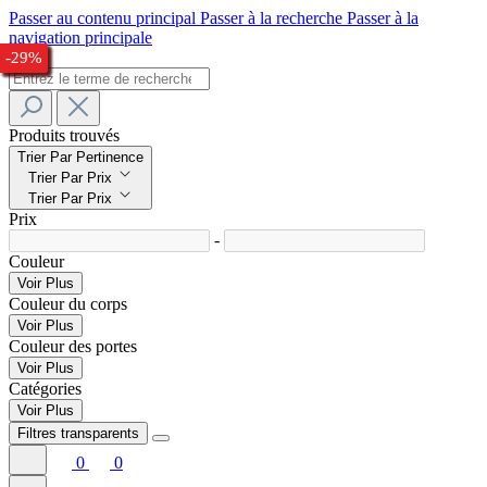
Passer au contenu principal
Passer à la recherche
Passer à la
navigation principale
-32%
-23%
-28%
-29%
-33%
-32%
-22%
-27%
-27%
-25%
-32%
-27%
-31%
-29%
-27%
-29%
Produits trouvés
Trier Par Pertinence
Trier Par Prix
Trier Par Prix
Prix
-
Couleur
Voir Plus
Couleur du corps
Voir Plus
Couleur des portes
Voir Plus
Catégories
Voir Plus
Filtres transparents
0
0