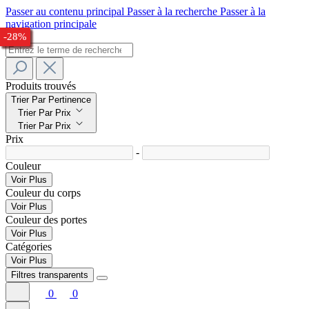
Passer au contenu principal
Passer à la recherche
Passer à la
navigation principale
-27%
-24%
-22%
-23%
-27%
-23%
-32%
-33%
-24%
-28%
Produits trouvés
Trier Par Pertinence
Trier Par Prix
Trier Par Prix
Prix
-
Couleur
Voir Plus
Couleur du corps
Voir Plus
Couleur des portes
Voir Plus
Catégories
Voir Plus
Filtres transparents
0
0