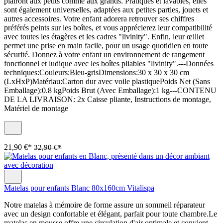
plairont aux petits comme aux grands. Pratiques et lavables, elles
sont également universelles, adaptées aux petites parties, jouets et
autres accessoires. Votre enfant adorera retrouver ses chiffres
préférés peints sur les boîtes, et vous apprécierez leur compatibilité
avec toutes les étagères et les cadres "livinity". Enfin, leur œillet
permet une prise en main facile, pour un usage quotidien en toute
sécurité. Donnez à votre enfant un environnement de rangement
fonctionnel et ludique avec les boîtes pliables "livinity".---Données
techniques:Couleurs:Bleu-grisDimensions:30 x 30 x 30 cm
(LxHxP)Matériau:Carton dur avec voile plastiquePoids Net (Sans
Emballage):0.8 kgPoids Brut (Avec Emballage):1 kg---CONTENU
DE LA LIVRAISON: 2x Caisse pliante, Instructions de montage,
Matériel de montage
21,90 €*
32,90 €*
Matelas pour enfants Blanc 80x160cm Vitalispa
Notre matelas à mémoire de forme assure un sommeil réparateur
avec un design confortable et élégant, parfait pour toute chambre.Le
matelas en mousse offre une circulation d'air optimale et convient