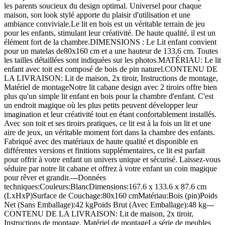
les parents soucieux du design optimal. Universel pour chaque
maison, son look stylé apporte du plaisir d'utilisation et une
ambiance conviviale.Le lit en bois est un véritable terrain de jeu
pour les enfants, stimulant leur créativité. De haute qualité, il est un
élément fort de la chambre.DIMENSIONS : Le Lit enfant convient
pour un matelas de80x160 cm et a une hauteur de 133,6 cm. Toutes
les tailles détaillées sont indiquées sur les photos.MATÉRIAU: Le lit
enfant avec toit est composé de bois de pin naturel.CONTENU DE
LA LIVRAISON: Lit de maison, 2x tiroir, Instructions de montage,
Matériel de montageNotre lit cabane design avec 2 tiroirs offre bien
plus qu'un simple lit enfant en bois pour la chambre d'enfant. C'est
un endroit magique où les plus petits peuvent développer leur
imagination et leur créativité tout en étant confortablement installés.
Avec son toit et ses tiroirs pratiques, ce lit est à la fois un lit et une
aire de jeux, un véritable moment fort dans la chambre des enfants.
Fabriqué avec des matériaux de haute qualité et disponible en
différentes versions et finitions supplémentaires, ce lit est parfait
pour offrir à votre enfant un univers unique et sécurisé. Laissez-vous
séduire par notre lit cabane et offrez à votre enfant un coin magique
pour rêver et grandir.---Données
techniques:Couleurs:BlancDimensions:167.6 x 133.6 x 87.6 cm
(LxHxP)Surface de Couchage:80x160 cmMatériau:Bois (pin)Poids
Net (Sans Emballage):42 kgPoids Brut (Avec Emballage):48 kg---
CONTENU DE LA LIVRAISON: Lit de maison, 2x tiroir,
Instructions de montage, Matériel de montageLa série de meubles