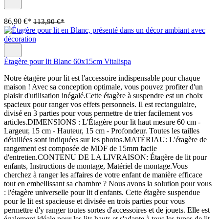
86,90 €*
113,90 €*
Étagère pour lit Blanc 60x15cm Vitalispa
Notre étagère pour lit est l'accessoire indispensable pour chaque
maison ! Avec sa conception optimale, vous pouvez profiter d'un
plaisir d'utilisation inégalé.Cette étagère à suspendre est un choix
spacieux pour ranger vos effets personnels. Il est rectangulaire,
divisé en 3 parties pour vous permettre de trier facilement vos
articles.DIMENSIONS : L'Étagère pour lit haut mesure 60 cm -
Largeur, 15 cm - Hauteur, 15 cm - Profondeur. Toutes les tailles
détaillées sont indiquées sur les photos.MATÉRIAU: L'étagère de
rangement est composée de MDF de 15mm facile
d'entretien.CONTENU DE LA LIVRAISON: Étagère de lit pour
enfants, Instructions de montage, Matériel de montage.Vous
cherchez à ranger les affaires de votre enfant de manière efficace
tout en embellissant sa chambre ? Nous avons la solution pour vous
: l'étagère universelle pour lit d'enfants. Cette étagère suspendue
pour le lit est spacieuse et divisée en trois parties pour vous
permettre d'y ranger toutes sortes d'accessoires et de jouets. Elle est
également idéale pour les lits hauts et s'adapte à tous les types de lit