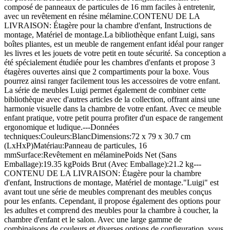
composé de panneaux de particules de 16 mm faciles à entretenir,
avec un revêtement en résine mélamine.CONTENU DE LA
LIVRAISON: Étagère pour la chambre d'enfant, Instructions de
montage, Matériel de montage.La bibliothèque enfant Luigi, sans
boîtes pliantes, est un meuble de rangement enfant idéal pour ranger
les livres et les jouets de votre petit en toute sécurité. Sa conception a
été spécialement étudiée pour les chambres d'enfants et propose 3
étagères ouvertes ainsi que 2 compartiments pour la boxe. Vous
pourrez ainsi ranger facilement tous les accessoires de votre enfant.
La série de meubles Luigi permet également de combiner cette
bibliothèque avec d'autres articles de la collection, offrant ainsi une
harmonie visuelle dans la chambre de votre enfant. Avec ce meuble
enfant pratique, votre petit pourra profiter d'un espace de rangement
ergonomique et ludique.---Données
techniques:Couleurs:BlancDimensions:72 x 79 x 30.7 cm
(LxHxP)Matériau:Panneau de particules, 16
mmSurface:Revêtement en mélaminePoids Net (Sans
Emballage):19.35 kgPoids Brut (Avec Emballage):21.2 kg---
CONTENU DE LA LIVRAISON: Étagère pour la chambre
d'enfant, Instructions de montage, Matériel de montage."Luigi" est
avant tout une série de meubles comprenant des meubles conçus
pour les enfants. Cependant, il propose également des options pour
les adultes et comprend des meubles pour la chambre à coucher, la
chambre d'enfant et le salon. Avec une large gamme de
combinaisons de couleurs et diverses options de configuration, vous