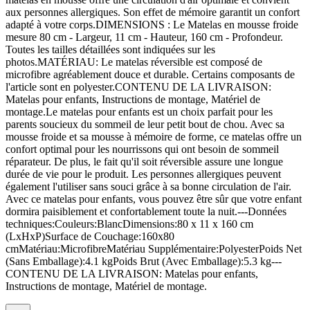
aux personnes allergiques. Son effet de mémoire garantit un confort
adapté à votre corps.DIMENSIONS : Le Matelas en mousse froide
mesure 80 cm - Largeur, 11 cm - Hauteur, 160 cm - Profondeur.
Toutes les tailles détaillées sont indiquées sur les
photos.MATÉRIAU: Le matelas réversible est composé de
microfibre agréablement douce et durable. Certains composants de
l'article sont en polyester.CONTENU DE LA LIVRAISON:
Matelas pour enfants, Instructions de montage, Matériel de
montage.Le matelas pour enfants est un choix parfait pour les
parents soucieux du sommeil de leur petit bout de chou. Avec sa
mousse froide et sa mousse à mémoire de forme, ce matelas offre un
confort optimal pour les nourrissons qui ont besoin de sommeil
réparateur. De plus, le fait qu'il soit réversible assure une longue
durée de vie pour le produit. Les personnes allergiques peuvent
également l'utiliser sans souci grâce à sa bonne circulation de l'air.
Avec ce matelas pour enfants, vous pouvez être sûr que votre enfant
dormira paisiblement et confortablement toute la nuit.---Données
techniques:Couleurs:BlancDimensions:80 x 11 x 160 cm
(LxHxP)Surface de Couchage:160x80
cmMatériau:MicrofibreMatériau Supplémentaire:PolyesterPoids Net
(Sans Emballage):4.1 kgPoids Brut (Avec Emballage):5.3 kg---
CONTENU DE LA LIVRAISON: Matelas pour enfants,
Instructions de montage, Matériel de montage.