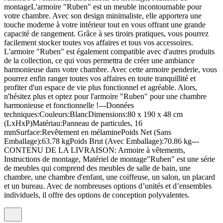
montageL'armoire "Ruben" est un meuble incontournable pour
votre chambre. Avec son design minimaliste, elle apportera une
touche moderne à votre intérieur tout en vous offrant une grande
capacité de rangement. Grâce à ses tiroirs pratiques, vous pourrez
facilement stocker toutes vos affaires et tous vos accessoires.
L'armoire "Ruben" est également compatible avec d'autres produits
de la collection, ce qui vous permettra de créer une ambiance
harmonieuse dans votre chambre. Avec cette armoire penderie, vous
pourrez enfin ranger toutes vos affaires en toute tranquillité et
profiter d'un espace de vie plus fonctionnel et agréable. Alors,
n'hésitez plus et optez pour l'armoire "Ruben" pour une chambre
harmonieuse et fonctionnelle !---Données
techniques:Couleurs:BlancDimensions:80 x 190 x 48 cm
(LxHxP)Matériau:Panneau de particules, 16
mmSurface:Revêtement en mélaminePoids Net (Sans
Emballage):63.78 kgPoids Brut (Avec Emballage):70.86 kg---
CONTENU DE LA LIVRAISON: Armoire à vêtements,
Instructions de montage, Matériel de montage"Ruben" est une série
de meubles qui comprend des meubles de salle de bain, une
chambre, une chambre d'enfant, une coiffeuse, un salon, un placard
et un bureau. Avec de nombreuses options d’unités et d’ensembles
individuels, il offre des options de conception polyvalentes.