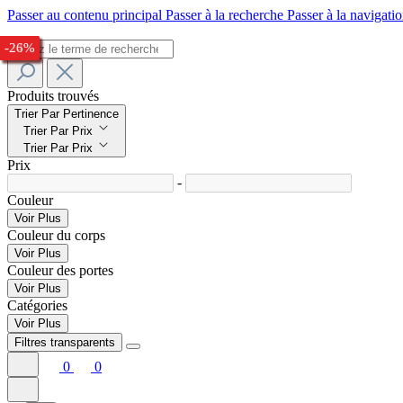
Passer au contenu principal
Passer à la recherche
Passer à la navigatio
-29%
-25%
-22%
-23%
-23%
-27%
-32%
-33%
-24%
-26%
Produits trouvés
Trier Par Pertinence
Trier Par Prix
Trier Par Prix
Prix
-
Couleur
Voir Plus
Couleur du corps
Voir Plus
Couleur des portes
Voir Plus
Catégories
Voir Plus
Filtres transparents
0
0