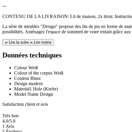
---
CONTENU DE LA LIVRAISON: Lit de maison, 2x tiroir, Instruction
La série de meubles "Design" propose des lits de jeu en forme de mais
possibilités. Aménagez l'espace de sommeil de votre enfant grâce aux
Lire la suite
Lire moins
Données techniques
Colour
Weiß
Colour of the corpus
Weiß
Couleur
Blanc
Design
modern
Material1
Holz (Kiefer)
Model Name
Design
Satisfaction client et avis
Très bon
4.0
/5.0
1 Avis
5 Étoile(s)