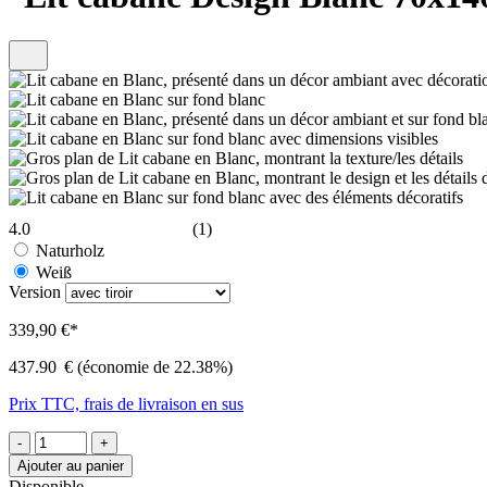
4.0
(1)
Naturholz
Weiß
Version
339,90 €*
437.90
€
(économie de 22.38%)
Prix TTC, frais de livraison en sus
-
+
Ajouter au panier
Disponible