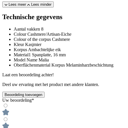
Lees meer
Lees minder
Technische gegevens
Aantal vakken
8
Colour
Cashmere/Artisan-Eiche
Colour of the corpus
Cashmere
Kleur
Kasjmier
Korpus
Ambachtelijke eik
Material1
Spanplatte, 16 mm
Model Name
Malia
Oberflächenmaterial Korpus
Melaminharzbeschichtung
Laat een beoordeling achter!
Deel uw ervaring met het product met andere klanten.
Beoordeling toevoegen
Uw beoordeling*