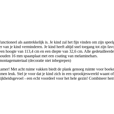
unctioneel als aantrekkelijk is. Je kind zal het fijn vinden om zijn spe
van je kind verminderen. Je kind heeft altijd snel toegang tot zijn fav
hoogte van 113,4 cm en een diepte van 32,6 cm. Alle gedetailleerde 
uden 16 mm spaanplaat met een coating van melaminehars.
agemateriaal (decoratie niet inbegrepen)
kamer! Met acht ruime vakken biedt de plank genoeg ruimte voor boeken,
men leuk. Stel je voor dat je kind zich in een sprookjeswereld waant o
delijkheidsgevoel - een echt voordeel voor het hele gezin! Combineer he