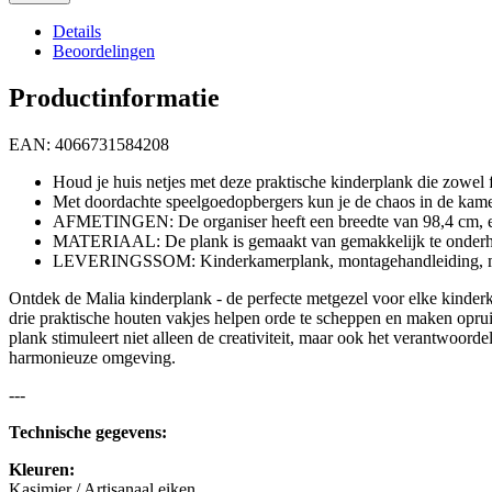
Details
Beoordelingen
Productinformatie
EAN: 4066731584208
Houd je huis netjes met deze praktische kinderplank die zowel f
Met doordachte speelgoedopbergers kun je de chaos in de kamer 
AFMETINGEN: De organiser heeft een breedte van 98,4 cm, een 
MATERIAAL: De plank is gemaakt van gemakkelijk te onderho
LEVERINGSSOM: Kinderkamerplank, montagehandleiding, mont
Ontdek de Malia kinderplank - de perfecte metgezel voor elke kinder
drie praktische houten vakjes helpen orde te scheppen en maken oprui
plank stimuleert niet alleen de creativiteit, maar ook het verantwoor
harmonieuze omgeving.
---
Technische gegevens:
Kleuren:
Kasjmier / Artisanaal eiken