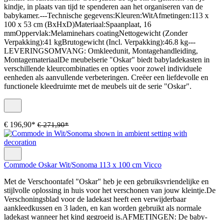
kindje, in plaats van tijd te spenderen aan het organiseren van de
babykamer.---Technische gegevens:Kleuren:WitAfmetingen:113 x
100 x 53 cm (BxHxD)Materiaal:Spaanplaat, 16
mmOppervlak:Melaminehars coatingNettogewicht (Zonder
Verpakking):41 kgBrutogewicht (Incl. Verpakking):46.8 kg---
LEVERINGSOMVANG: Omkleedunit, Montagehandleiding,
MontagemateriaalDe meubelserie "Oskar" biedt babyladekasten in
verschillende kleurcombinaties en opties voor zowel individuele
eenheden als aanvullende verbeteringen. Creëer een liefdevolle en
functionele kleedruimte met de meubels uit de serie "Oskar".
€ 196,90*
€ 271,90*
Commode Oskar Wit/Sonoma 113 x 100 cm Vicco
Met de Verschoontafel "Oskar" heb je een gebruiksvriendelijke en
stijlvolle oplossing in huis voor het verschonen van jouw kleintje.De
Verschoningsblad voor de ladekast heeft een verwijderbaar
aankleedkussen en 3 laden, en kan worden gebruikt als normale
ladekast wanneer het kind gegroeid is.AFMETINGEN: De baby-