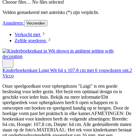
Choose files…
No files selected
Velden gemarkeerd met asterisks (*) zijn verplicht.
Annuleren
Verzenden
Verkocht met
Zelfde goederen
Kinderboekenkast Luigi Wit 64 x 107.8 cm met 6 vouwdozen opt.2
Vicco
Onze speelgoedkast voor opbergdozen "Luigi" is een goede
beslissing voor ieder gezin. Het bezit een optimaal design en is
geschikt voor ieder huis. Bekijk nu meer informatie!Dit
speelgoedrek voor opbergdozen heeft 6 open schappen en is
ontworpen om boeken en speelgoed handig op te bergen. Door de
hoekige vorm past het praktisch in elke kamer.AFMETINGEN: De
boekenkast voor kinderen heeft de volgende afmetingen: Breedte:
64 cm, Hoogte: 107,8 cm, Diepte: 64 cm. Alle gedetailleerde maten
staan op de foto's.MATERIAAL: Het rek voor kinderkamer bestaat
uit onderhoudsvriendelijk spaanplaat van 16 mm, met een