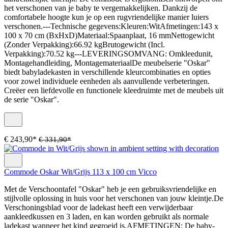
het verschonen van je baby te vergemakkelijken. Dankzij de
comfortabele hoogte kun je op een rugvriendelijke manier luiers
verschonen.---Technische gegevens:Kleuren:WitAfmetingen:143 x
100 x 70 cm (BxHxD)Materiaal:Spaanplaat, 16 mmNettogewicht
(Zonder Verpakking):66.92 kgBrutogewicht (Incl.
Verpakking):70.52 kg---LEVERINGSOMVANG: Omkleedunit,
Montagehandleiding, MontagemateriaalDe meubelserie "Oskar"
biedt babyladekasten in verschillende kleurcombinaties en opties
voor zowel individuele eenheden als aanvullende verbeteringen.
Creëer een liefdevolle en functionele kleedruimte met de meubels uit
de serie "Oskar".
€ 243,90*
€ 331,90*
Commode Oskar Wit/Grijs 113 x 100 cm Vicco
Met de Verschoontafel "Oskar" heb je een gebruiksvriendelijke en
stijlvolle oplossing in huis voor het verschonen van jouw kleintje.De
Verschoningsblad voor de ladekast heeft een verwijderbaar
aankleedkussen en 3 laden, en kan worden gebruikt als normale
ladekast wanneer het kind gegroeid is.AFMETINGEN: De baby-