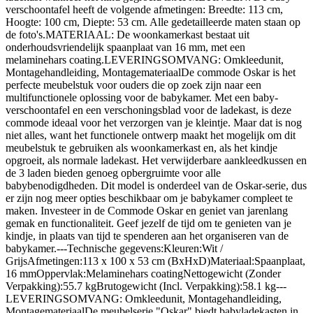
verschoontafel heeft de volgende afmetingen: Breedte: 113 cm,
Hoogte: 100 cm, Diepte: 53 cm. Alle gedetailleerde maten staan op
de foto's.MATERIAAL: De woonkamerkast bestaat uit
onderhoudsvriendelijk spaanplaat van 16 mm, met een
melaminehars coating.LEVERINGSOMVANG: Omkleedunit,
Montagehandleiding, MontagemateriaalDe commode Oskar is het
perfecte meubelstuk voor ouders die op zoek zijn naar een
multifunctionele oplossing voor de babykamer. Met een baby-
verschoontafel en een verschoningsblad voor de ladekast, is deze
commode ideaal voor het verzorgen van je kleintje. Maar dat is nog
niet alles, want het functionele ontwerp maakt het mogelijk om dit
meubelstuk te gebruiken als woonkamerkast en, als het kindje
opgroeit, als normale ladekast. Het verwijderbare aankleedkussen en
de 3 laden bieden genoeg opbergruimte voor alle
babybenodigdheden. Dit model is onderdeel van de Oskar-serie, dus
er zijn nog meer opties beschikbaar om je babykamer compleet te
maken. Investeer in de Commode Oskar en geniet van jarenlang
gemak en functionaliteit. Geef jezelf de tijd om te genieten van je
kindje, in plaats van tijd te spenderen aan het organiseren van de
babykamer.---Technische gegevens:Kleuren:Wit /
GrijsAfmetingen:113 x 100 x 53 cm (BxHxD)Materiaal:Spaanplaat,
16 mmOppervlak:Melaminehars coatingNettogewicht (Zonder
Verpakking):55.7 kgBrutogewicht (Incl. Verpakking):58.1 kg---
LEVERINGSOMVANG: Omkleedunit, Montagehandleiding,
MontagemateriaalDe meubelserie "Oskar" biedt babyladekasten in