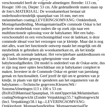
verschoontafel heeft de volgende afmetingen: Breedte: 113 cm,
Hoogte: 100 cm, Diepte: 53 cm. Alle gedetailleerde maten staan op
de foto's.MATERIAAL: De woonkamerkast bestaat uit
onderhoudsvriendelijk spaanplaat van 16 mm, met een
melaminehars coating.LEVERINGSOMVANG: Omkleedunit,
Montagehandleiding, MontagemateriaalDe commode Oskar is het
perfecte meubelstuk voor ouders die op zoek zijn naar een
multifunctionele oplossing voor de babykamer. Met een baby-
verschoontafel en een verschoningsblad voor de ladekast, is deze
commode ideaal voor het verzorgen van je kleintje. Maar dat is nog
niet alles, want het functionele ontwerp maakt het mogelijk om dit
meubelstuk te gebruiken als woonkamerkast en, als het kindje
opgroeit, als normale ladekast. Het verwijderbare aankleedkussen en
de 3 laden bieden genoeg opbergruimte voor alle
babybenodigdheden. Dit model is onderdeel van de Oskar-serie, dus
er zijn nog meer opties beschikbaar om je babykamer compleet te
maken. Investeer in de Commode Oskar en geniet van jarenlang
gemak en functionaliteit. Geef jezelf de tijd om te genieten van je
kindje, in plaats van tijd te spenderen aan het organiseren van de
babykamer.---Technische gegevens:Kleuren:Wit /
SonomaAfmetingen:113 x 100 x 53 cm
(BxHxD)Materiaal:Spaanplaat, 16 mmOppervlak:Melaminehars
coatingNettogewicht (Zonder Verpakking):55.7 kgBrutogewicht
(Incl. Verpakking):58.1 kg---LEVERINGSOMVANG:
Omkleedunit, Montagehandleiding, MontagemateriaalDe