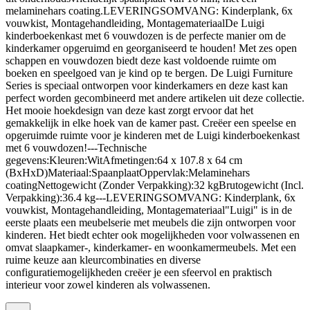
melaminehars coating.LEVERINGSOMVANG: Kinderplank, 6x
vouwkist, Montagehandleiding, MontagemateriaalDe Luigi
kinderboekenkast met 6 vouwdozen is de perfecte manier om de
kinderkamer opgeruimd en georganiseerd te houden! Met zes open
schappen en vouwdozen biedt deze kast voldoende ruimte om
boeken en speelgoed van je kind op te bergen. De Luigi Furniture
Series is speciaal ontworpen voor kinderkamers en deze kast kan
perfect worden gecombineerd met andere artikelen uit deze collectie.
Het mooie hoekdesign van deze kast zorgt ervoor dat het
gemakkelijk in elke hoek van de kamer past. Creëer een speelse en
opgeruimde ruimte voor je kinderen met de Luigi kinderboekenkast
met 6 vouwdozen!---Technische
gegevens:Kleuren:WitAfmetingen:64 x 107.8 x 64 cm
(BxHxD)Materiaal:SpaanplaatOppervlak:Melaminehars
coatingNettogewicht (Zonder Verpakking):32 kgBrutogewicht (Incl.
Verpakking):36.4 kg---LEVERINGSOMVANG: Kinderplank, 6x
vouwkist, Montagehandleiding, Montagemateriaal"Luigi" is in de
eerste plaats een meubelserie met meubels die zijn ontworpen voor
kinderen. Het biedt echter ook mogelijkheden voor volwassenen en
omvat slaapkamer-, kinderkamer- en woonkamermeubels. Met een
ruime keuze aan kleurcombinaties en diverse
configuratiemogelijkheden creëer je een sfeervol en praktisch
interieur voor zowel kinderen als volwassenen.