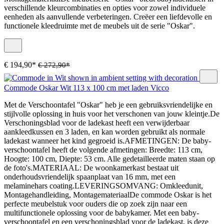
verschillende kleurcombinaties en opties voor zowel individuele
eenheden als aanvullende verbeteringen. Creëer een liefdevolle en
functionele kleedruimte met de meubels uit de serie "Oskar".
€ 194,90*
€ 272,90*
Commode Oskar Wit 113 x 100 cm met laden Vicco
Met de Verschoontafel "Oskar" heb je een gebruiksvriendelijke en
stijlvolle oplossing in huis voor het verschonen van jouw kleintje.De
Verschoningsblad voor de ladekast heeft een verwijderbaar
aankleedkussen en 3 laden, en kan worden gebruikt als normale
ladekast wanneer het kind gegroeid is.AFMETINGEN: De baby-
verschoontafel heeft de volgende afmetingen: Breedte: 113 cm,
Hoogte: 100 cm, Diepte: 53 cm. Alle gedetailleerde maten staan op
de foto's.MATERIAAL: De woonkamerkast bestaat uit
onderhoudsvriendelijk spaanplaat van 16 mm, met een
melaminehars coating.LEVERINGSOMVANG: Omkleedunit,
Montagehandleiding, MontagemateriaalDe commode Oskar is het
perfecte meubelstuk voor ouders die op zoek zijn naar een
multifunctionele oplossing voor de babykamer. Met een baby-
verschoontafel en een verschoningsblad voor de ladekast, is deze