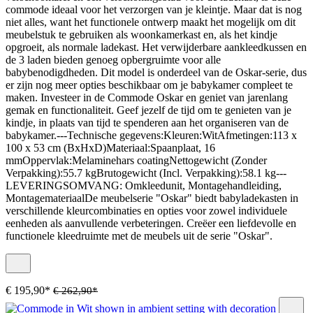
commode ideaal voor het verzorgen van je kleintje. Maar dat is nog
niet alles, want het functionele ontwerp maakt het mogelijk om dit
meubelstuk te gebruiken als woonkamerkast en, als het kindje
opgroeit, als normale ladekast. Het verwijderbare aankleedkussen en
de 3 laden bieden genoeg opbergruimte voor alle
babybenodigdheden. Dit model is onderdeel van de Oskar-serie, dus
er zijn nog meer opties beschikbaar om je babykamer compleet te
maken. Investeer in de Commode Oskar en geniet van jarenlang
gemak en functionaliteit. Geef jezelf de tijd om te genieten van je
kindje, in plaats van tijd te spenderen aan het organiseren van de
babykamer.---Technische gegevens:Kleuren:WitAfmetingen:113 x
100 x 53 cm (BxHxD)Materiaal:Spaanplaat, 16
mmOppervlak:Melaminehars coatingNettogewicht (Zonder
Verpakking):55.7 kgBrutogewicht (Incl. Verpakking):58.1 kg---
LEVERINGSOMVANG: Omkleedunit, Montagehandleiding,
MontagemateriaalDe meubelserie "Oskar" biedt babyladekasten in
verschillende kleurcombinaties en opties voor zowel individuele
eenheden als aanvullende verbeteringen. Creëer een liefdevolle en
functionele kleedruimte met de meubels uit de serie "Oskar".
€ 195,90*
€ 262,90*