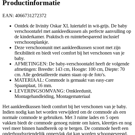
Productinformatie
EAN: 4066731272372
Ontdek de livinity Oskar XL luiertafel in wit-grijs. De baby
verschoontafel met aankleedkussen als perfecte aanvulling op
de kinderkamer. Praktisch en ruimtebesparend inclusief
verschoonplankje.
Deze verschoonunit met aankleedkussen scoort met zijn
flexibiliteit en biedt veel comfort bij het verschonen van je
baby.
AFMETINGEN: De baby-verschoontafel heeft de volgende
afmetingen: Breedte: 143 cm, Hoogte: 100 cm, Diepte: 70
cm. Alle gedetailleerde maten staan op de foto's.
MATERIAAL: Commode is gemaakt van easy-care
Spaanplaat, 16 mm.
LEVERINGSOMVANG: Omkleedunit,
Montagehandleiding, Montagemateriaal
Het aankleedkussen biedt comfort bij het verschonen van je baby.
Indien nodig kan het worden verwijderd om de commode als een
normale commode te gebruiken. Met 3 ruime lades en 5 open
vakken biedt de commode genoeg ruimte om luiers, kleertjes en nog
veel meer binnen handbereik op te bergen. De commode heeft een
onderhoudsvriendelijk oppervlak dat kan worden schoongeveegd.