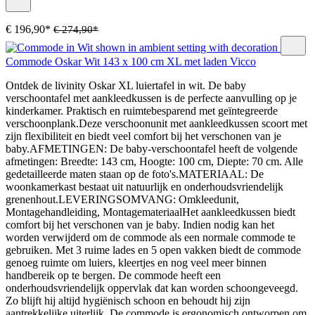
€ 196,90*
€ 274,90*
Commode Oskar Wit 143 x 100 cm XL met laden Vicco
Ontdek de livinity Oskar XL luiertafel in wit. De baby
verschoontafel met aankleedkussen is de perfecte aanvulling op je
kinderkamer. Praktisch en ruimtebesparend met geïntegreerde
verschoonplank.Deze verschoonunit met aankleedkussen scoort met
zijn flexibiliteit en biedt veel comfort bij het verschonen van je
baby.AFMETINGEN: De baby-verschoontafel heeft de volgende
afmetingen: Breedte: 143 cm, Hoogte: 100 cm, Diepte: 70 cm. Alle
gedetailleerde maten staan op de foto's.MATERIAAL: De
woonkamerkast bestaat uit natuurlijk en onderhoudsvriendelijk
grenenhout.LEVERINGSOMVANG: Omkleedunit,
Montagehandleiding, MontagemateriaalHet aankleedkussen biedt
comfort bij het verschonen van je baby. Indien nodig kan het
worden verwijderd om de commode als een normale commode te
gebruiken. Met 3 ruime lades en 5 open vakken biedt de commode
genoeg ruimte om luiers, kleertjes en nog veel meer binnen
handbereik op te bergen. De commode heeft een
onderhoudsvriendelijk oppervlak dat kan worden schoongeveegd.
Zo blijft hij altijd hygiënisch schoon en behoudt hij zijn
aantrekkelijke uiterlijk. De commode is ergonomisch ontworpen om