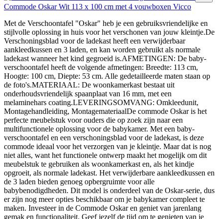
Commode Oskar Wit 113 x 100 cm met 4 vouwboxen Vicco
Met de Verschoontafel "Oskar" heb je een gebruiksvriendelijke en
stijlvolle oplossing in huis voor het verschonen van jouw kleintje.De
Verschoningsblad voor de ladekast heeft een verwijderbaar
aankleedkussen en 3 laden, en kan worden gebruikt als normale
ladekast wanneer het kind gegroeid is.AFMETINGEN: De baby-
verschoontafel heeft de volgende afmetingen: Breedte: 113 cm,
Hoogte: 100 cm, Diepte: 53 cm. Alle gedetailleerde maten staan op
de foto's.MATERIAAL: De woonkamerkast bestaat uit
onderhoudsvriendelijk spaanplaat van 16 mm, met een
melaminehars coating.LEVERINGSOMVANG: Omkleedunit,
Montagehandleiding, MontagemateriaalDe commode Oskar is het
perfecte meubelstuk voor ouders die op zoek zijn naar een
multifunctionele oplossing voor de babykamer. Met een baby-
verschoontafel en een verschoningsblad voor de ladekast, is deze
commode ideaal voor het verzorgen van je kleintje. Maar dat is nog
niet alles, want het functionele ontwerp maakt het mogelijk om dit
meubelstuk te gebruiken als woonkamerkast en, als het kindje
opgroeit, als normale ladekast. Het verwijderbare aankleedkussen en
de 3 laden bieden genoeg opbergruimte voor alle
babybenodigdheden. Dit model is onderdeel van de Oskar-serie, dus
er zijn nog meer opties beschikbaar om je babykamer compleet te
maken. Investeer in de Commode Oskar en geniet van jarenlang
gemak en functionaliteit. Geef jezelf de tijd om te genieten van je