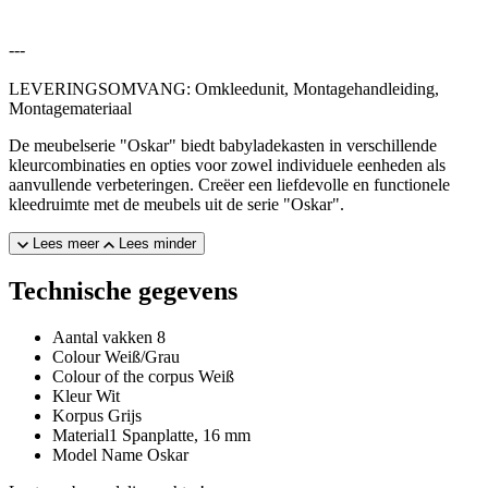
---
LEVERINGSOMVANG: Omkleedunit, Montagehandleiding,
Montagemateriaal
De meubelserie "Oskar" biedt babyladekasten in verschillende
kleurcombinaties en opties voor zowel individuele eenheden als
aanvullende verbeteringen. Creëer een liefdevolle en functionele
kleedruimte met de meubels uit de serie "Oskar".
Lees meer
Lees minder
Technische gegevens
Aantal vakken
8
Colour
Weiß/Grau
Colour of the corpus
Weiß
Kleur
Wit
Korpus
Grijs
Material1
Spanplatte, 16 mm
Model Name
Oskar