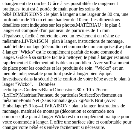
changement de couche. Grâce à ses possibilités de rangement
pratiques, tout est à portée de main pour les soins de
bébé.DIMENSIONS : le plan à langer a une largeur de 80 cm, une
profondeur de 76 cm et une hauteur de 10 cm. Les dimensions
détaillées sont indiquées sur les photos.MATÉRIAU : le plan à
langer est composé d'un panneau de particules de 15 mm
d'épaisseur, facile à entretenir, avec un revêtement en résine de
mélamine.LIVRAISON : plan à langer, instructions de montage,
matériel de montage (décoration et commode non comprises)Le plan
à langer "Wicko" est le complément parfait de toute commode à
langer. Grâce à sa surface facile à nettoyer, le plan à langer est aussi
rapidement et facilement utilisable au quotidien. Avec suffisamment
de place pour les couches et les produits de soin, "Wicko" est un
meuble indispensable pour tout poste à langer bien équipé.
Investissez dans la sécurité et le confort de votre bébé avec le plan à
langer "Wicko". ---Données
techniques:Couleurs:BlancDimensions:80 x 10 x 76 cm
(LxHxP)Matériau:Panneau de particulesSurface:Revêtement en
mélaminePoids Net (Sans Emballage):5 kgPoids Brut (Avec
Emballage):5.9 kg---LIVRAISON : plan à langer, instructions de
montage, matériel de montage (décoration et commode non
comprises)Le plan à langer Wicko est un complément pratique pour
votre commode à langer. Il offre une surface sûre et confortable pour
changer votre bébé et s'enlève facilement si nécessaire.