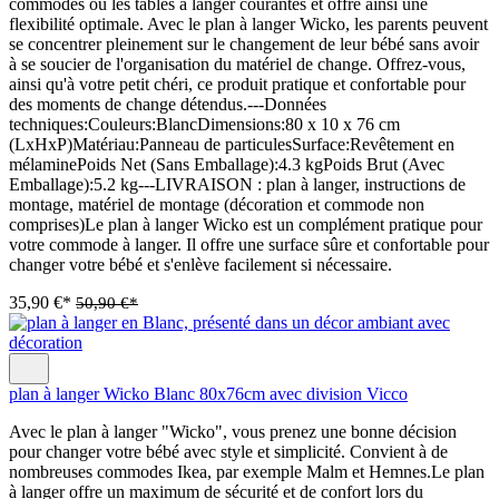
commodes ou les tables à langer courantes et offre ainsi une
flexibilité optimale. Avec le plan à langer Wicko, les parents peuvent
se concentrer pleinement sur le changement de leur bébé sans avoir
à se soucier de l'organisation du matériel de change. Offrez-vous,
ainsi qu'à votre petit chéri, ce produit pratique et confortable pour
des moments de change détendus.---Données
techniques:Couleurs:BlancDimensions:80 x 10 x 76 cm
(LxHxP)Matériau:Panneau de particulesSurface:Revêtement en
mélaminePoids Net (Sans Emballage):4.3 kgPoids Brut (Avec
Emballage):5.2 kg---LIVRAISON : plan à langer, instructions de
montage, matériel de montage (décoration et commode non
comprises)Le plan à langer Wicko est un complément pratique pour
votre commode à langer. Il offre une surface sûre et confortable pour
changer votre bébé et s'enlève facilement si nécessaire.
35,90 €*
50,90 €*
plan à langer Wicko Blanc 80x76cm avec division Vicco
Avec le plan à langer "Wicko", vous prenez une bonne décision
pour changer votre bébé avec style et simplicité. Convient à de
nombreuses commodes Ikea, par exemple Malm et Hemnes.Le plan
à langer offre un maximum de sécurité et de confort lors du