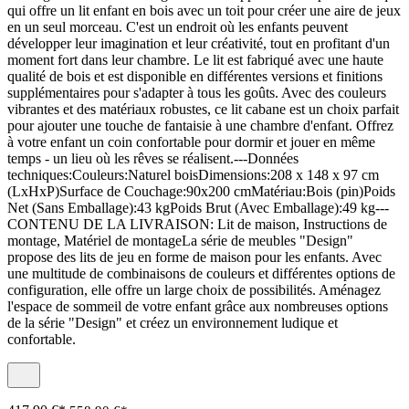
qui offre un lit enfant en bois avec un toit pour créer une aire de jeux
en un seul morceau. C'est un endroit où les enfants peuvent
développer leur imagination et leur créativité, tout en profitant d'un
moment fort dans leur chambre. Le lit est fabriqué avec une haute
qualité de bois et est disponible en différentes versions et finitions
supplémentaires pour s'adapter à tous les goûts. Avec des couleurs
vibrantes et des matériaux robustes, ce lit cabane est un choix parfait
pour ajouter une touche de fantaisie à une chambre d'enfant. Offrez
à votre enfant un coin confortable pour dormir et jouer en même
temps - un lieu où les rêves se réalisent.---Données
techniques:Couleurs:Naturel boisDimensions:208 x 148 x 97 cm
(LxHxP)Surface de Couchage:90x200 cmMatériau:Bois (pin)Poids
Net (Sans Emballage):43 kgPoids Brut (Avec Emballage):49 kg---
CONTENU DE LA LIVRAISON: Lit de maison, Instructions de
montage, Matériel de montageLa série de meubles "Design"
propose des lits de jeu en forme de maison pour les enfants. Avec
une multitude de combinaisons de couleurs et différentes options de
configuration, elle offre un large choix de possibilités. Aménagez
l'espace de sommeil de votre enfant grâce aux nombreuses options
de la série "Design" et créez un environnement ludique et
confortable.