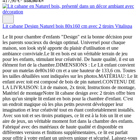
417,90 €*
558,90 €*
Lit cabane Design Naturel bois 80x160 cm avec 2 tiroirs Vitalispa
Le lit pour chambre d'enfants "Design" est la bonne décision pour
les parents soucieux du design optimal. Universel pour chaque
maison, son look stylé apporte du plaisir d'utilisation et une
ambiance conviviale.Le lit en bois est un véritable terrain de jeu
pour les enfants, stimulant leur créativité. De haute qualité, il est un
élément fort de la chambre.DIMENSIONS : Le Lit enfant convient
pour un matelas de80x160 cm et a une hauteur de 133,6 cm. Toutes
les tailles détaillées sont indiquées sur les photos.MATÉRIAU: Le lit
enfant avec toit est composé de bois de pin naturel.CONTENU DE
LA LIVRAISON: Lit de maison, 2x tiroir, Instructions de montage,
Matériel de montageNotre lit cabane design avec 2 tiroirs offre bien
plus qu'un simple lit enfant en bois pour la chambre d'enfant. C'est
un endroit magique où les plus petits peuvent développer leur
imagination et leur créativité tout en étant confortablement installés.
Avec son toit et ses tiroirs pratiques, ce lit est à la fois un lit et une
aire de jeux, un véritable moment fort dans la chambre des enfants.
Fabriqué avec des matériaux de haute qualité et disponible en
différentes versions et finitions supplémentaires, ce lit est parfait
pour offrir à votre enfant un univers unique et sécurisé. Laissez-vous