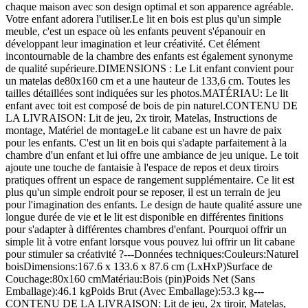
chaque maison avec son design optimal et son apparence agréable.
Votre enfant adorera l'utiliser.Le lit en bois est plus qu'un simple
meuble, c'est un espace où les enfants peuvent s'épanouir en
développant leur imagination et leur créativité. Cet élément
incontournable de la chambre des enfants est également synonyme
de qualité supérieure.DIMENSIONS : Le Lit enfant convient pour
un matelas de80x160 cm et a une hauteur de 133,6 cm. Toutes les
tailles détaillées sont indiquées sur les photos.MATÉRIAU: Le lit
enfant avec toit est composé de bois de pin naturel.CONTENU DE
LA LIVRAISON: Lit de jeu, 2x tiroir, Matelas, Instructions de
montage, Matériel de montageLe lit cabane est un havre de paix
pour les enfants. C'est un lit en bois qui s'adapte parfaitement à la
chambre d'un enfant et lui offre une ambiance de jeu unique. Le toit
ajoute une touche de fantaisie à l'espace de repos et deux tiroirs
pratiques offrent un espace de rangement supplémentaire. Ce lit est
plus qu'un simple endroit pour se reposer, il est un terrain de jeu
pour l'imagination des enfants. Le design de haute qualité assure une
longue durée de vie et le lit est disponible en différentes finitions
pour s'adapter à différentes chambres d'enfant. Pourquoi offrir un
simple lit à votre enfant lorsque vous pouvez lui offrir un lit cabane
pour stimuler sa créativité ?---Données techniques:Couleurs:Naturel
boisDimensions:167.6 x 133.6 x 87.6 cm (LxHxP)Surface de
Couchage:80x160 cmMatériau:Bois (pin)Poids Net (Sans
Emballage):46.1 kgPoids Brut (Avec Emballage):53.3 kg---
CONTENU DE LA LIVRAISON: Lit de jeu, 2x tiroir, Matelas,