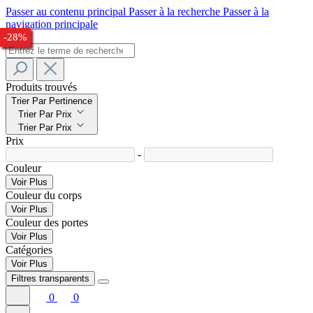
Passer au contenu principal
Passer à la recherche
Passer à la
navigation principale
-25%
-25%
-25%
-23%
-24%
-27%
-32%
-33%
-24%
-28%
Produits trouvés
Trier Par Pertinence
Trier Par Prix
Trier Par Prix
Prix
-
Couleur
Voir Plus
Couleur du corps
Voir Plus
Couleur des portes
Voir Plus
Catégories
Voir Plus
Filtres transparents
0
0