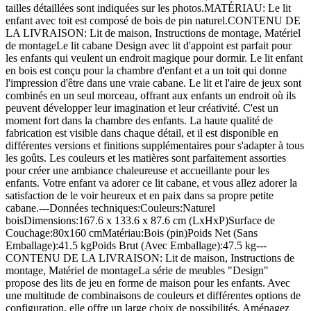
tailles détaillées sont indiquées sur les photos.MATÉRIAU: Le lit
enfant avec toit est composé de bois de pin naturel.CONTENU DE
LA LIVRAISON: Lit de maison, Instructions de montage, Matériel
de montageLe lit cabane Design avec lit d'appoint est parfait pour
les enfants qui veulent un endroit magique pour dormir. Le lit enfant
en bois est conçu pour la chambre d'enfant et a un toit qui donne
l'impression d'être dans une vraie cabane. Le lit et l'aire de jeux sont
combinés en un seul morceau, offrant aux enfants un endroit où ils
peuvent développer leur imagination et leur créativité. C'est un
moment fort dans la chambre des enfants. La haute qualité de
fabrication est visible dans chaque détail, et il est disponible en
différentes versions et finitions supplémentaires pour s'adapter à tous
les goûts. Les couleurs et les matières sont parfaitement assorties
pour créer une ambiance chaleureuse et accueillante pour les
enfants. Votre enfant va adorer ce lit cabane, et vous allez adorer la
satisfaction de le voir heureux et en paix dans sa propre petite
cabane.---Données techniques:Couleurs:Naturel
boisDimensions:167.6 x 133.6 x 87.6 cm (LxHxP)Surface de
Couchage:80x160 cmMatériau:Bois (pin)Poids Net (Sans
Emballage):41.5 kgPoids Brut (Avec Emballage):47.5 kg---
CONTENU DE LA LIVRAISON: Lit de maison, Instructions de
montage, Matériel de montageLa série de meubles "Design"
propose des lits de jeu en forme de maison pour les enfants. Avec
une multitude de combinaisons de couleurs et différentes options de
configuration, elle offre un large choix de possibilités. Aménagez