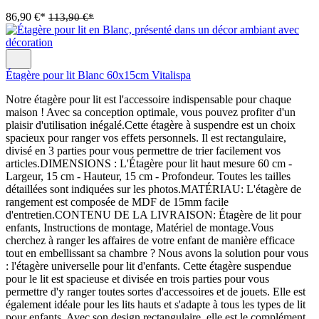
86,90 €*
113,90 €*
Étagère pour lit Blanc 60x15cm Vitalispa
Notre étagère pour lit est l'accessoire indispensable pour chaque
maison ! Avec sa conception optimale, vous pouvez profiter d'un
plaisir d'utilisation inégalé.Cette étagère à suspendre est un choix
spacieux pour ranger vos effets personnels. Il est rectangulaire,
divisé en 3 parties pour vous permettre de trier facilement vos
articles.DIMENSIONS : L'Étagère pour lit haut mesure 60 cm -
Largeur, 15 cm - Hauteur, 15 cm - Profondeur. Toutes les tailles
détaillées sont indiquées sur les photos.MATÉRIAU: L'étagère de
rangement est composée de MDF de 15mm facile
d'entretien.CONTENU DE LA LIVRAISON: Étagère de lit pour
enfants, Instructions de montage, Matériel de montage.Vous
cherchez à ranger les affaires de votre enfant de manière efficace
tout en embellissant sa chambre ? Nous avons la solution pour vous
: l'étagère universelle pour lit d'enfants. Cette étagère suspendue
pour le lit est spacieuse et divisée en trois parties pour vous
permettre d'y ranger toutes sortes d'accessoires et de jouets. Elle est
également idéale pour les lits hauts et s'adapte à tous les types de lit
pour enfants. Avec son design rectangulaire, elle est le complément