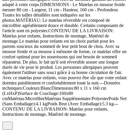
adapté à votre corps.DIMENSIONS : Le Matelas en mousse froide
mesure 80 cm - Largeur, 11 cm - Hauteur, 160 cm - Profondeur.
Toutes les tailles détaillées sont indiquées sur les
photos.MATÉRIAU: Le matelas réversible est composé de
microfibre agréablement douce et durable. Certains composants de
l'article sont en polyester.CONTENU DE LA LIVRAISON:
Matelas pour enfants, Instructions de montage, Matériel de
montage.Le matelas pour enfants est un choix parfait pour les
parents soucieux du sommeil de leur petit bout de chou. Avec sa
mousse froide et sa mousse à mémoire de forme, ce matelas offre un
confort optimal pour les nourrissons qui ont besoin de sommeil
réparateur. De plus, le fait qu'il soit réversible assure une longue
durée de vie pour le produit. Les personnes allergiques peuvent
également l'utiliser sans souci grâce à sa bonne circulation de l'air.
Avec ce matelas pour enfants, vous pouvez être sûr que votre enfant
dormira paisiblement et confortablement toute la nuit.---Données
techniques:Couleurs:BlancDimensions:80 x 11 x 160 cm
(LxHxP)Surface de Couchage:160x80
cmMatériau:MicrofibreMatériau Supplémentaire:PolyesterPoids Net
(Sans Emballage):4.1 kgPoids Brut (Avec Emballage):5.3 kg---
CONTENU DE LA LIVRAISON: Matelas pour enfants,
Instructions de montage, Matériel de montage.