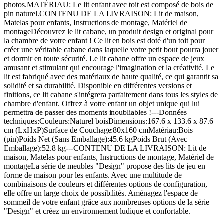
photos.MATÉRIAU: Le lit enfant avec toit est composé de bois de
pin naturel.CONTENU DE LA LIVRAISON: Lit de maison,
Matelas pour enfants, Instructions de montage, Matériel de
montageDécouvrez le lit cabane, un produit design et original pour
la chambre de votre enfant ! Ce lit en bois est doté d'un toit pour
créer une véritable cabane dans laquelle votre petit bout pourra jouer
et dormir en toute sécurité. Le lit cabane offre un espace de jeux
amusant et stimulant qui encourage l'imagination et la créativité. Le
lit est fabriqué avec des matériaux de haute qualité, ce qui garantit sa
solidité et sa durabilité. Disponible en différentes versions et
finitions, ce lit cabane s'intégrera parfaitement dans tous les styles de
chambre d'enfant. Offrez à votre enfant un objet unique qui lui
permettra de passer des moments inoubliables !---Données
techniques:Couleurs:Naturel boisDimensions:167.6 x 133.6 x 87.6
cm (LxHxP)Surface de Couchage:80x160 cmMatériau:Bois
(pin)Poids Net (Sans Emballage):45.6 kgPoids Brut (Avec
Emballage):52.8 kg---CONTENU DE LA LIVRAISON: Lit de
maison, Matelas pour enfants, Instructions de montage, Matériel de
montageLa série de meubles "Design" propose des lits de jeu en
forme de maison pour les enfants. Avec une multitude de
combinaisons de couleurs et différentes options de configuration,
elle offre un large choix de possibilités. Aménagez l'espace de
sommeil de votre enfant grâce aux nombreuses options de la série
"Design" et créez un environnement ludique et confortable.