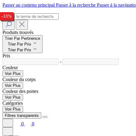
Passer au contenu principal
Passer à la recherche
Passer à la navigatio
-26%
-30%
-32%
-33%
-28%
-28%
-24%
-27%
-28%
-32%
-33%
Produits trouvés
Trier Par Pertinence
Trier Par Prix
Trier Par Prix
Prix
-
Couleur
Voir Plus
Couleur du corps
Voir Plus
Couleur des portes
Voir Plus
Catégories
Voir Plus
Filtres transparents
0
0