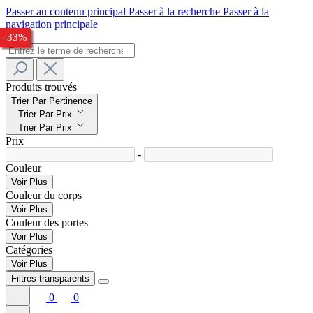
Passer au contenu principal
Passer à la recherche
Passer à la
navigation principale
-24%
-31%
-27%
-57%
-29%
-32%
-33%
Produits trouvés
Trier Par Pertinence
Trier Par Prix
Trier Par Prix
Prix
-
Couleur
Voir Plus
Couleur du corps
Voir Plus
Couleur des portes
Voir Plus
Catégories
Voir Plus
Filtres transparents
0
0