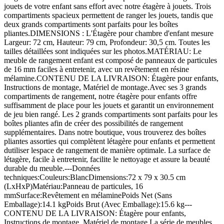
jouets de votre enfant sans effort avec notre étagère à jouets. Trois
compartiments spacieux permettent de ranger les jouets, tandis que
deux grands compartiments sont parfaits pour les boîtes
pliantes.DIMENSIONS : L'Étagère pour chambre d'enfant mesure
Largeur: 72 cm, Hauteur: 79 cm, Profondeur: 30,5 cm. Toutes les
tailles détaillées sont indiquées sur les photos.MATÉRIAU: Le
meuble de rangement enfant est composé de panneaux de particules
de 16 mm faciles à entretenir, avec un revêtement en résine
mélamine.CONTENU DE LA LIVRAISON: Étagère pour enfants,
Instructions de montage, Matériel de montage.Avec ses 3 grands
compartiments de rangement, notre étagère pour enfants offre
suffisamment de place pour les jouets et garantit un environnement
de jeu bien rangé. Les 2 grands compartiments sont parfaits pour les
boîtes pliantes afin de créer des possibilités de rangement
supplémentaires. Dans notre boutique, vous trouverez des boîtes
pliantes assorties qui complètent létagère pour enfants et permettent
dutiliser lespace de rangement de manière optimale. La surface de
létagère, facile à entretenir, facilite le nettoyage et assure la beauté
durable du meuble.---Données
techniques:Couleurs:BlancDimensions:72 x 79 x 30.5 cm
(LxHxP)Matériau:Panneau de particules, 16
mmSurface:Revêtement en mélaminePoids Net (Sans
Emballage):14.1 kgPoids Brut (Avec Emballage):15.6 kg---
CONTENU DE LA LIVRAISON: Étagère pour enfants,
Instructions de montage, Matériel de montage.La série de meubles