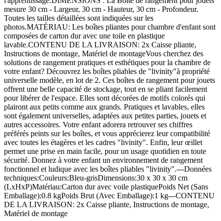
l'apprentissage.DIMENSIONS : La Boîte de rangement pour jouets
mesure 30 cm - Largeur, 30 cm - Hauteur, 30 cm - Profondeur.
Toutes les tailles détaillées sont indiquées sur les
photos.MATÉRIAU: Les boîtes pliantes pour chambre d'enfant sont
composées de carton dur avec une toile en plastique
lavable.CONTENU DE LA LIVRAISON: 2x Caisse pliante,
Instructions de montage, Matériel de montageVous cherchez des
solutions de rangement pratiques et esthétiques pour la chambre de
votre enfant? Découvrez les boîtes pliables de "livinity"à propriété
universelle modèle, en lot de 2. Ces boîtes de rangement pour jouets
offrent une belle capacité de stockage, tout en se pliant facilement
pour libérer de l'espace. Elles sont décorées de motifs colorés qui
plairont aux petits comme aux grands. Pratiques et lavables, elles
sont également universelles, adaptées aux petites parties, jouets et
autres accessoires. Votre enfant adorera retrouver ses chiffres
préférés peints sur les boîtes, et vous apprécierez leur compatibilité
avec toutes les étagères et les cadres "livinity". Enfin, leur œillet
permet une prise en main facile, pour un usage quotidien en toute
sécurité. Donnez à votre enfant un environnement de rangement
fonctionnel et ludique avec les boîtes pliables "livinity".---Données
techniques:Couleurs:Bleu-grisDimensions:30 x 30 x 30 cm
(LxHxP)Matériau:Carton dur avec voile plastiquePoids Net (Sans
Emballage):0.8 kgPoids Brut (Avec Emballage):1 kg---CONTENU
DE LA LIVRAISON: 2x Caisse pliante, Instructions de montage,
Matériel de montage