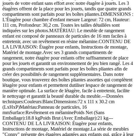
jouets de votre enfant sans effort avec notre étagère à jouets. Les 3
étagères offrent de la place pour les jouets, tandis que quatre grands
compartiments sont parfaits pour les boîtes pliantes.DIMENSIONS :
L'Étagère pour chambre d'enfant mesure Largeur: 72 cm, Hauteur:
111 cm, Profondeur: 30,2 cm. Toutes les tailles détaillées sont
indiquées sur les photos.MATÉRIAU: Le meuble de rangement
enfant est composé de panneaux de particules de 16 mm faciles à
entretenir, avec un revêtement en résine mélamine.CONTENU DE
LA LIVRAISON: Étagère pour enfants, Instructions de montage,
Matériel de montage.Avec ses 3 grands compartiments de
rangement, notre étagère pour enfants offre suffisamment de place
pour les jouets et garantit un environnement de jeu bien rangé. Les 4
grands compartiments sont parfaits pour les boîtes pliantes afin de
créer des possibilités de rangement supplémentaires. Dans notre
boutique, vous trouverez des boîtes pliantes assorties qui complètent
létagère pour enfants et permettent dutiliser lespace de rangement de
manière optimale. La surface de létagère, facile à entretenir, facilite
le nettoyage et garantit la beauté durable du meuble.---Données
techniques:Couleurs:BlancDimensions:72 x 111 x 30.2 cm
(LxHxP)Matériau:Panneau de particules, 16
mmSurface:Revêtement en mélaminePoids Net (Sans
Emballage):18.8 kgPoids Brut (Avec Emballage):21 kg---
CONTENU DE LA LIVRAISON: Étagère pour enfants,
Instructions de montage, Matériel de montage.La série de meubles
"Conny" présente des étagères adaptées aux enfants qui, grâce à leur