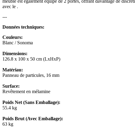
meuble est également équipé de 2 portes, offrant davantage de discréti
avec le .
---
Données techniques:
Couleurs:
Blanc / Sonoma
Dimensions:
126.8 x 100 x 50 cm (LxHxP)
Matériau:
Panneau de particules, 16 mm
Surface:
Revêtement en mélamine
Poids Net (Sans Emballage):
55.4 kg
Poids Brut (Avec Emballage):
63 kg