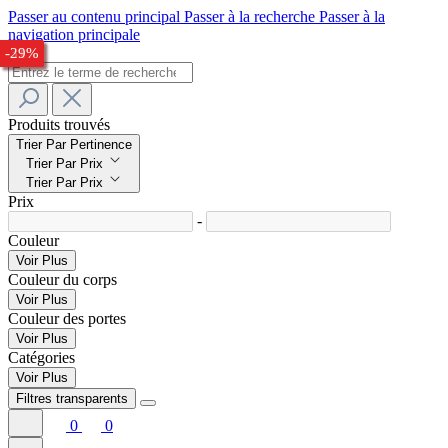
Passer au contenu principal
Passer à la recherche
Passer à la
navigation principale
-26%
-32%
-33%
-32%
-31%
-29%
Produits trouvés
Trier Par Pertinence
Trier Par Prix
Trier Par Prix
Prix
-
Couleur
Voir Plus
Couleur du corps
Voir Plus
Couleur des portes
Voir Plus
Catégories
Voir Plus
Filtres transparents
0
0