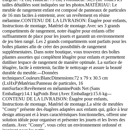
tailles détaillées sont indiquées sur les photos.MATÉRIAU: Le
meuble de rangement enfant est composé de panneaux de particules
de 16 mm faciles à entretenir, avec un revêtement en résine
mélamine.CONTENU DE LA LIVRAISON: Étagère pour enfants,
Instructions de montage, Matériel de montage.Avec ses 3 grands
compartiments de rangement, notre étagère pour enfants offre
suffisamment de place pour les jouets et garantit un environnement
de jeu bien rangé. Les 2 grands compartiments sont parfaits pour les
boîtes pliantes afin de créer des possibilités de rangement
supplémentaires. Dans notre boutique, vous trouverez des boîtes
pliantes assorties qui complètent létagère pour enfants et permettent
dutiliser lespace de rangement de manière optimale. La surface de
létagère, facile à entretenir, facilite le nettoyage et assure la beauté
durable du meuble.---Données
techniques:Couleurs:BlancDimensions:72 x 79 x 30.5 cm
(LxHxP)Matériau:Panneau de particules, 16
mmSurface:Revêtement en mélaminePoids Net (Sans
Emballage):14.1 kgPoids Brut (Avec Emballage):15.6 kg---
CONTENU DE LA LIVRAISON: Étagère pour enfants,
Instructions de montage, Matériel de montage.La série de meubles
"Conny" présente des étagères adaptées aux enfants qui, grâce à leur
design attrayant et à leurs caractéristiques fonctionnelles, offrent une
solution idéale pour organiser et présenter les jouets et les livres des
enfants. Avec "Conny", vous créez un environnement ordonné et