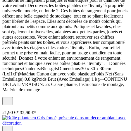
solutions de rangement pratiques et esthétiques pour la chambre de
votre enfant? Découvrez les boîtes pliables de "livinity"à propriété
universelle modèle, en lot de 2. Ces boîtes de rangement pour jouets
offrent une belle capacité de stockage, tout en se pliant facilement
pour libérer de l'espace. Elles sont décorées de motifs colorés qui
plairont aux petits comme aux grands. Pratiques et lavables, elles
sont également universelles, adaptées aux petites parties, jouets et
autres accessoires. Votre enfant adorera retrouver ses chiffres
préférés peints sur les boîtes, et vous apprécierez leur compatibilité
avec toutes les étagères et les cadres "livinity". Enfin, leur œillet
permet une prise en main facile, pour un usage quotidien en toute
sécurité. Donnez à votre enfant un environnement de rangement
fonctionnel et ludique avec les boîtes pliables "livinity".---Données
techniques:Couleurs:Bleu-grisDimensions:30 x 30 x 30 cm
(LxHxP)Matériau:Carton dur avec voile plastiquePoids Net (Sans
Emballage):0.8 kgPoids Brut (Avec Emballage):1 kg---CONTENU
DE LA LIVRAISON: 2x Caisse pliante, Instructions de montage,
Matériel de montage
21,90 €*
32,90 €*