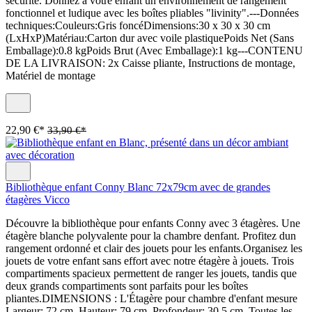
sécurité. Donnez à votre enfant un environnement de rangement
fonctionnel et ludique avec les boîtes pliables "livinity".---Données
techniques:Couleurs:Gris foncéDimensions:30 x 30 x 30 cm
(LxHxP)Matériau:Carton dur avec voile plastiquePoids Net (Sans
Emballage):0.8 kgPoids Brut (Avec Emballage):1 kg---CONTENU
DE LA LIVRAISON: 2x Caisse pliante, Instructions de montage,
Matériel de montage
22,90 €*
33,90 €*
Bibliothèque enfant Conny Blanc 72x79cm avec de grandes
étagères Vicco
Découvre la bibliothèque pour enfants Conny avec 3 étagères. Une
étagère blanche polyvalente pour la chambre denfant. Profitez dun
rangement ordonné et clair des jouets pour les enfants.Organisez les
jouets de votre enfant sans effort avec notre étagère à jouets. Trois
compartiments spacieux permettent de ranger les jouets, tandis que
deux grands compartiments sont parfaits pour les boîtes
pliantes.DIMENSIONS : L'Étagère pour chambre d'enfant mesure
Largeur: 72 cm, Hauteur: 79 cm, Profondeur: 30,5 cm. Toutes les