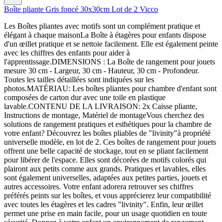
Boîte pliante Gris foncé 30x30cm Lot de 2 Vicco
Les Boîtes pliantes avec motifs sont un complément pratique et
élégant à chaque maisonLa Boîte à étagères pour enfants dispose
d'un œillet pratique et se nettoie facilement. Elle est également peinte
avec les chiffres des enfants pour aider à
l'apprentissage.DIMENSIONS : La Boîte de rangement pour jouets
mesure 30 cm - Largeur, 30 cm - Hauteur, 30 cm - Profondeur.
Toutes les tailles détaillées sont indiquées sur les
photos.MATÉRIAU: Les boîtes pliantes pour chambre d'enfant sont
composées de carton dur avec une toile en plastique
lavable.CONTENU DE LA LIVRAISON: 2x Caisse pliante,
Instructions de montage, Matériel de montageVous cherchez des
solutions de rangement pratiques et esthétiques pour la chambre de
votre enfant? Découvrez les boîtes pliables de "livinity"à propriété
universelle modèle, en lot de 2. Ces boîtes de rangement pour jouets
offrent une belle capacité de stockage, tout en se pliant facilement
pour libérer de l'espace. Elles sont décorées de motifs colorés qui
plairont aux petits comme aux grands. Pratiques et lavables, elles
sont également universelles, adaptées aux petites parties, jouets et
autres accessoires. Votre enfant adorera retrouver ses chiffres
préférés peints sur les boîtes, et vous apprécierez leur compatibilité
avec toutes les étagères et les cadres "livinity". Enfin, leur œillet
permet une prise en main facile, pour un usage quotidien en toute