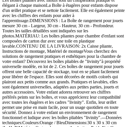
Les Boîtes pliantes avec motifs sont un complément pratique et
élégant à chaque maisonLa Boîte à étagères pour enfants dispose
d'un œillet pratique et se nettoie facilement. Elle est également peinte
avec les chiffres des enfants pour aider à
l'apprentissage.DIMENSIONS : La Boîte de rangement pour jouets
mesure 30 cm - Largeur, 30 cm - Hauteur, 30 cm - Profondeur.
Toutes les tailles détaillées sont indiquées sur les
photos.MATÉRIAU: Les boîtes pliantes pour chambre d'enfant sont
composées de carton dur avec une toile en plastique
lavable.CONTENU DE LA LIVRAISON: 2x Caisse pliante,
Instructions de montage, Matériel de montageVous cherchez des
solutions de rangement pratiques et esthétiques pour la chambre de
votre enfant? Découvrez les boîtes pliables de "livinity"à propriété
universelle modèle, en lot de 2. Ces boîtes de rangement pour jouets
offrent une belle capacité de stockage, tout en se pliant facilement
pour libérer de l'espace. Elles sont décorées de motifs colorés qui
plairont aux petits comme aux grands. Pratiques et lavables, elles
sont également universelles, adaptées aux petites parties, jouets et
autres accessoires. Votre enfant adorera retrouver ses chiffres
préférés peints sur les boîtes, et vous apprécierez leur compatibilité
avec toutes les étagères et les cadres "livinity". Enfin, leur œillet
permet une prise en main facile, pour un usage quotidien en toute
sécurité. Donnez à votre enfant un environnement de rangement
fonctionnel et ludique avec les boîtes pliables "livinity".---Données
techniques:Couleurs:Orange / BleuDimensions:30 x 30 x 30 cm