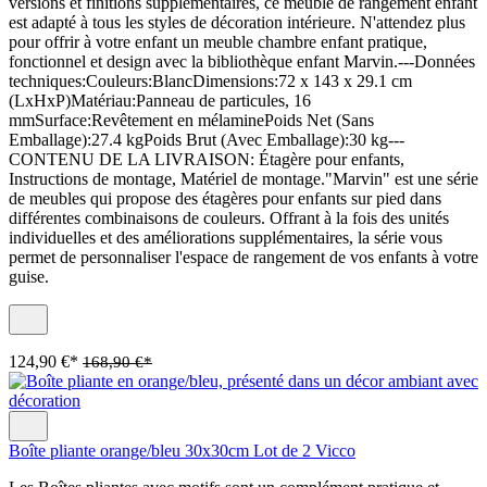
versions et finitions supplémentaires, ce meuble de rangement enfant
est adapté à tous les styles de décoration intérieure. N'attendez plus
pour offrir à votre enfant un meuble chambre enfant pratique,
fonctionnel et design avec la bibliothèque enfant Marvin.---Données
techniques:Couleurs:BlancDimensions:72 x 143 x 29.1 cm
(LxHxP)Matériau:Panneau de particules, 16
mmSurface:Revêtement en mélaminePoids Net (Sans
Emballage):27.4 kgPoids Brut (Avec Emballage):30 kg---
CONTENU DE LA LIVRAISON: Étagère pour enfants,
Instructions de montage, Matériel de montage."Marvin" est une série
de meubles qui propose des étagères pour enfants sur pied dans
différentes combinaisons de couleurs. Offrant à la fois des unités
individuelles et des améliorations supplémentaires, la série vous
permet de personnaliser l'espace de rangement de vos enfants à votre
guise.
124,90 €*
168,90 €*
Boîte pliante orange/bleu 30x30cm Lot de 2 Vicco