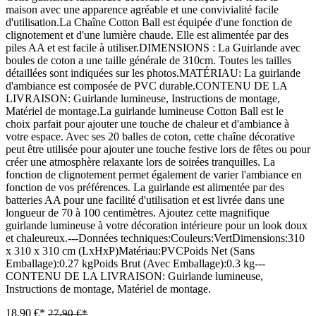
maison avec une apparence agréable et une convivialité facile
d'utilisation.La Chaîne Cotton Ball est équipée d'une fonction de
clignotement et d'une lumière chaude. Elle est alimentée par des
piles AA et est facile à utiliser.DIMENSIONS : La Guirlande avec
boules de coton a une taille générale de 310cm. Toutes les tailles
détaillées sont indiquées sur les photos.MATÉRIAU: La guirlande
d'ambiance est composée de PVC durable.CONTENU DE LA
LIVRAISON: Guirlande lumineuse, Instructions de montage,
Matériel de montage.La guirlande lumineuse Cotton Ball est le
choix parfait pour ajouter une touche de chaleur et d'ambiance à
votre espace. Avec ses 20 balles de coton, cette chaîne décorative
peut être utilisée pour ajouter une touche festive lors de fêtes ou pour
créer une atmosphère relaxante lors de soirées tranquilles. La
fonction de clignotement permet également de varier l'ambiance en
fonction de vos préférences. La guirlande est alimentée par des
batteries AA pour une facilité d'utilisation et est livrée dans une
longueur de 70 à 100 centimètres. Ajoutez cette magnifique
guirlande lumineuse à votre décoration intérieure pour un look doux
et chaleureux.---Données techniques:Couleurs:VertDimensions:310
x 310 x 310 cm (LxHxP)Matériau:PVCPoids Net (Sans
Emballage):0.27 kgPoids Brut (Avec Emballage):0.3 kg---
CONTENU DE LA LIVRAISON: Guirlande lumineuse,
Instructions de montage, Matériel de montage.
18,90 €*
27,90 €*