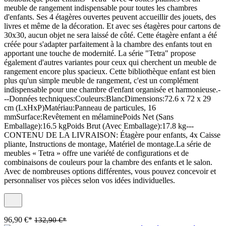
meuble de rangement indispensable pour toutes les chambres
d'enfants. Ses 4 étagères ouvertes peuvent accueillir des jouets, des
livres et même de la décoration. Et avec ses étagères pour cartons de
30x30, aucun objet ne sera laissé de côté. Cette étagère enfant a été
créée pour s'adapter parfaitement à la chambre des enfants tout en
apportant une touche de modernité. La série "Tetra" propose
également d'autres variantes pour ceux qui cherchent un meuble de
rangement encore plus spacieux. Cette bibliothèque enfant est bien
plus qu'un simple meuble de rangement, c'est un complément
indispensable pour une chambre d'enfant organisée et harmonieuse.-
--Données techniques:Couleurs:BlancDimensions:72.6 x 72 x 29
cm (LxHxP)Matériau:Panneau de particules, 16
mmSurface:Revêtement en mélaminePoids Net (Sans
Emballage):16.5 kgPoids Brut (Avec Emballage):17.8 kg---
CONTENU DE LA LIVRAISON: Étagère pour enfants, 4x Caisse
pliante, Instructions de montage, Matériel de montage.La série de
meubles « Tetra » offre une variété de configurations et de
combinaisons de couleurs pour la chambre des enfants et le salon.
Avec de nombreuses options différentes, vous pouvez concevoir et
personnaliser vos pièces selon vos idées individuelles.
96,90 €*
132,90 €*