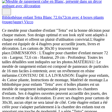
Bibliothèque enfant Tetra Blanc 72.6x72cm avec 4 boxes pliants
(rouge/jaune) Vicco
Ce meuble pour chambre d'enfant "Tetra" est la bonne décision pour
chaque maison. Son design optimal et son look stylé sont adaptés à
chaque enfant et offrent un plaisir d'utilisation convivial.L'étagère
enfant est équipée de 4 étagères pour accueillir jouets, livres et
décoration. Les cartons de 30x30 y trouvent leur
place.DIMENSIONS : L'Étagère pour chambre d'enfant mesure 72
cm - Largeur, 72,6 cm - Hauteur, 29 cm - Profondeur. Toutes les
tailles détaillées sont indiquées sur les photos.MATÉRIAU: Le
meuble de rangement enfant est composé de panneaux de particules
de 16 mm faciles à entretenir, avec un revêtement en résine
mélamine.CONTENU DE LA LIVRAISON: Étagère pour enfants,
4x Caisse pliante, Instructions de montage, Matériel de montage.La
bibliothèque pour enfants "Tetra" avec 4 boîtes pliantes est un
meuble de rangement indispensable pour toutes les chambres
d'enfants. Ses 4 étagères ouvertes peuvent accueillir des jouets, des
livres et même de la décoration. Et avec ses étagères pour cartons de
30x30, aucun objet ne sera laissé de côté. Cette étagère enfant a été
créée pour s'adapter parfaitement à la chambre des enfants tout en
apportant une touche de modernité. La série "Tetra" propose