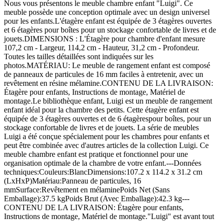
Nous vous présentons le meuble chambre enfant "Luigi". Ce
meuble possède une conception optimale avec un design universel
pour les enfants.L'étagère enfant est équipée de 3 étagères ouvertes
et 6 étagères pour boîtes pour un stockage confortable de livres et de
jouets.DIMENSIONS : L'Étagère pour chambre d'enfant mesure
107,2 cm - Largeur, 114,2 cm - Hauteur, 31,2 cm - Profondeur.
Toutes les tailles détaillées sont indiquées sur les
photos.MATÉRIAU: Le meuble de rangement enfant est composé
de panneaux de particules de 16 mm faciles à entretenir, avec un
revêtement en résine mélamine.CONTENU DE LA LIVRAISON:
Étagère pour enfants, Instructions de montage, Matériel de
montage.Le bibliothèque enfant, Luigi est un meuble de rangement
enfant idéal pour la chambre des petits. Cette étagère enfant est
équipée de 3 étagères ouvertes et de 6 étagèrespour boîtes, pour un
stockage confortable de livres et de jouets. La série de meubles
Luigi a été conçue spécialement pour les chambres pour enfants et
peut être combinée avec d'autres articles de la collection Luigi. Ce
meuble chambre enfant est pratique et fonctionnel pour une
organisation optimale de la chambre de votre enfant.---Données
techniques:Couleurs:BlancDimensions:107.2 x 114.2 x 31.2 cm
(LxHxP)Matériau:Panneau de particules, 16
mmSurface:Revêtement en mélaminePoids Net (Sans
Emballage):37.5 kgPoids Brut (Avec Emballage):42.3 kg---
CONTENU DE LA LIVRAISON: Étagère pour enfants,
Instructions de montage, Matériel de montage."Luigi" est avant tout