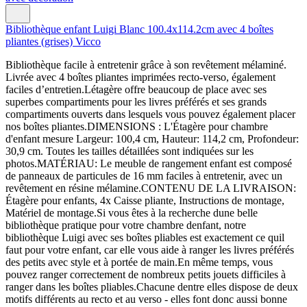
Bibliothèque enfant Luigi Blanc 100.4x114.2cm avec 4 boîtes
pliantes (grises) Vicco
Bibliothèque facile à entretenir grâce à son revêtement mélaminé.
Livrée avec 4 boîtes pliantes imprimées recto-verso, également
faciles d’entretien.Létagère offre beaucoup de place avec ses
superbes compartiments pour les livres préférés et ses grands
compartiments ouverts dans lesquels vous pouvez également placer
nos boîtes pliantes.DIMENSIONS : L'Étagère pour chambre
d'enfant mesure Largeur: 100,4 cm, Hauteur: 114,2 cm, Profondeur:
30,9 cm. Toutes les tailles détaillées sont indiquées sur les
photos.MATÉRIAU: Le meuble de rangement enfant est composé
de panneaux de particules de 16 mm faciles à entretenir, avec un
revêtement en résine mélamine.CONTENU DE LA LIVRAISON:
Étagère pour enfants, 4x Caisse pliante, Instructions de montage,
Matériel de montage.Si vous êtes à la recherche dune belle
bibliothèque pratique pour votre chambre denfant, notre
bibliothèque Luigi avec ses boîtes pliables est exactement ce quil
faut pour votre enfant, car elle vous aide à ranger les livres préférés
des petits avec style et à portée de main.En même temps, vous
pouvez ranger correctement de nombreux petits jouets difficiles à
ranger dans les boîtes pliables.Chacune dentre elles dispose de deux
motifs différents au recto et au verso - elles font donc aussi bonne