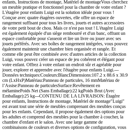
enfants, Instructions de montage, Matériel de montageVous cherchez
un meuble pratique et fonctionnel pour la chambre de votre enfant ?
L'étagère pour enfants Luigi est la solution idéale pour vous !
Conçue avec quatre étagères ouvertes, elle offre un espace de
rangement suffisant pour tous les livres, jouets et autres accessoires
de votre petit bout de chou. Mais ce n'est pas tout ! L'étagère Luigi
est également équipée d'un siège rembourré et d'un banc, offrant un
espace confortable pour s'asseoir et lire un livre ou jouer avec ses
jouets préférés. Avec ses boîtes de rangement intégrées, vous pouvez
également maintenir une chambre bien organisée et rangée. Et
comme elle peut être combinée avec d'autres articles de la collection
Luigi, vous pouvez créer un espace de jeu cohérent et élégant pour
votre enfant. Offrez à votre enfant un endroit sûr et agréable pour
jouer, explorer et apprendre avec l'étagère pour enfants Luigi.---
Données techniques:Couleurs:BlancDimensions:107.2 x 88.6 x 30.9
cm (LxHxP)Matériau:Panneau de particules, 16 mmMatériau de
l’Assise:Panneau de particulesSurface:Revêtement en
mélaminePoids Net (Sans Emballage):22 kgPoids Brut (Avec
Emballage):25 kg---CONTENU DE LA LIVRAISON: Étagère
pour enfants, Instructions de montage, Matériel de montage"Luigi"
est avant tout une série de meubles comprenant des meubles conçus
pour les enfants. Cependant, il propose également des options pour
les adultes et comprend des meubles pour la chambre à coucher, la
chambre d'enfant et le salon. Avec une large gamme de
combinaisons de couleurs et diverses options de configuration, vous