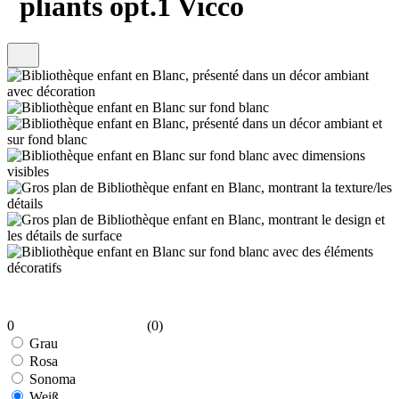
pliants opt.1 Vicco
0
(0)
Grau
Rosa
Sonoma
Weiß