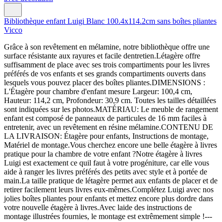
Bibliothèque enfant Luigi Blanc 100.4x114.2cm sans boîtes pliantes
Vicco
Grâce à son revêtement en mélamine, notre bibliothèque offre une
surface résistante aux rayures et facile dentretien.Létagère offre
suffisamment de place avec ses trois compartiments pour les livres
préférés de vos enfants et ses grands compartiments ouverts dans
lesquels vous pouvez placer des boîtes pliantes.DIMENSIONS :
L'Étagère pour chambre d'enfant mesure Largeur: 100,4 cm,
Hauteur: 114,2 cm, Profondeur: 30,9 cm. Toutes les tailles détaillées
sont indiquées sur les photos.MATÉRIAU: Le meuble de rangement
enfant est composé de panneaux de particules de 16 mm faciles à
entretenir, avec un revêtement en résine mélamine.CONTENU DE
LA LIVRAISON: Étagère pour enfants, Instructions de montage,
Matériel de montage.Vous cherchez encore une belle étagère à livres
pratique pour la chambre de votre enfant ?Notre étagère à livres
Luigi est exactement ce quil faut à votre progéniture, car elle vous
aide à ranger les livres préférés des petits avec style et à portée de
main.La taille pratique de létagère permet aux enfants de placer et de
retirer facilement leurs livres eux-mêmes.Complétez Luigi avec nos
jolies boîtes pliantes pour enfants et mettez encore plus dordre dans
votre nouvelle étagère à livres.Avec laide des instructions de
montage illustrées fournies, le montage est extrêmement simple !---