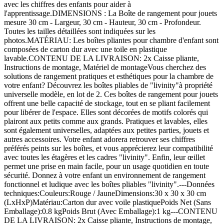
avec les chiffres des enfants pour aider à
l'apprentissage.DIMENSIONS : La Boîte de rangement pour jouets
mesure 30 cm - Largeur, 30 cm - Hauteur, 30 cm - Profondeur.
Toutes les tailles détaillées sont indiquées sur les
photos.MATÉRIAU: Les boîtes pliantes pour chambre d'enfant sont
composées de carton dur avec une toile en plastique
lavable.CONTENU DE LA LIVRAISON: 2x Caisse pliante,
Instructions de montage, Matériel de montageVous cherchez des
solutions de rangement pratiques et esthétiques pour la chambre de
votre enfant? Découvrez les boîtes pliables de "livinity"à propriété
universelle modèle, en lot de 2. Ces boîtes de rangement pour jouets
offrent une belle capacité de stockage, tout en se pliant facilement
pour libérer de l'espace. Elles sont décorées de motifs colorés qui
plairont aux petits comme aux grands. Pratiques et lavables, elles
sont également universelles, adaptées aux petites parties, jouets et
autres accessoires. Votre enfant adorera retrouver ses chiffres
préférés peints sur les boîtes, et vous apprécierez leur compatibilité
avec toutes les étagères et les cadres "livinity". Enfin, leur œillet
permet une prise en main facile, pour un usage quotidien en toute
sécurité. Donnez à votre enfant un environnement de rangement
fonctionnel et ludique avec les boîtes pliables "livinity".---Données
techniques:Couleurs:Rouge / JauneDimensions:30 x 30 x 30 cm
(LxHxP)Matériau:Carton dur avec voile plastiquePoids Net (Sans
Emballage):0.8 kgPoids Brut (Avec Emballage):1 kg---CONTENU
DE LA LIVRAISON: 2x Caisse pliante, Instructions de montage,