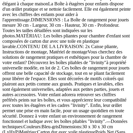
élégant à chaque maisonLa Boîte à étagères pour enfants dispose
d'un œillet pratique et se nettoie facilement. Elle est également peinte
avec les chiffres des enfants pour aider à
l'apprentissage.DIMENSIONS : La Boîte de rangement pour jouets
mesure 30 cm - Largeur, 30 cm - Hauteur, 30 cm - Profondeur.
Toutes les tailles détaillées sont indiquées sur les
photos.MATÉRIAU: Les boîtes pliantes pour chambre d'enfant sont
composées de carton dur avec une toile en plastique
lavable.CONTENU DE LA LIVRAISON: 2x Caisse pliante,
Instructions de montage, Matériel de montageVous cherchez des
solutions de rangement pratiques et esthétiques pour la chambre de
votre enfant? Découvrez les boîtes pliables de "livinity"à propriété
universelle modèle, en lot de 2. Ces boîtes de rangement pour jouets
offrent une belle capacité de stockage, tout en se pliant facilement
pour libérer de l'espace. Elles sont décorées de motifs colorés qui
plairont aux petits comme aux grands. Pratiques et lavables, elles
sont également universelles, adaptées aux petites parties, jouets et
autres accessoires. Votre enfant adorera retrouver ses chiffres
préférés peints sur les boîtes, et vous apprécierez leur compatibilité
avec toutes les étagères et les cadres "livinity". Enfin, leur œillet
permet une prise en main facile, pour un usage quotidien en toute
sécurité. Donnez à votre enfant un environnement de rangement
fonctionnel et ludique avec les boîtes pliables "livinity".---Données
techniques:Couleurs:Bleu-grisDimensions:30 x 30 x 30 cm
(LxHxP)Matériau:Carton dur avec voile plastiquePoids Net (Sans