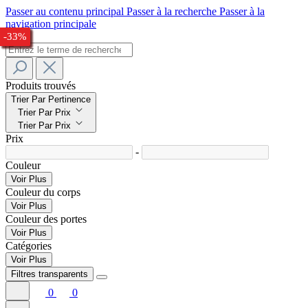
Passer au contenu principal
Passer à la recherche
Passer à la
navigation principale
-24%
-32%
-27%
-27%
-27%
-23%
-27%
-29%
-27%
-26%
-32%
-33%
Produits trouvés
Trier Par Pertinence
Trier Par Prix
Trier Par Prix
Prix
-
Couleur
Voir Plus
Couleur du corps
Voir Plus
Couleur des portes
Voir Plus
Catégories
Voir Plus
Filtres transparents
0
0