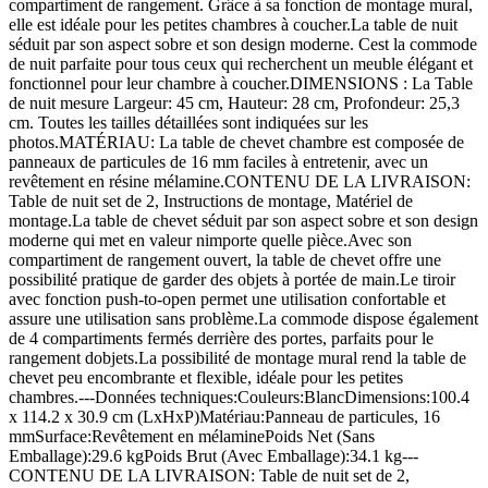
compartiment de rangement. Grâce à sa fonction de montage mural,
elle est idéale pour les petites chambres à coucher.La table de nuit
séduit par son aspect sobre et son design moderne. Cest la commode
de nuit parfaite pour tous ceux qui recherchent un meuble élégant et
fonctionnel pour leur chambre à coucher.DIMENSIONS : La Table
de nuit mesure Largeur: 45 cm, Hauteur: 28 cm, Profondeur: 25,3
cm. Toutes les tailles détaillées sont indiquées sur les
photos.MATÉRIAU: La table de chevet chambre est composée de
panneaux de particules de 16 mm faciles à entretenir, avec un
revêtement en résine mélamine.CONTENU DE LA LIVRAISON:
Table de nuit set de 2, Instructions de montage, Matériel de
montage.La table de chevet séduit par son aspect sobre et son design
moderne qui met en valeur nimporte quelle pièce.Avec son
compartiment de rangement ouvert, la table de chevet offre une
possibilité pratique de garder des objets à portée de main.Le tiroir
avec fonction push-to-open permet une utilisation confortable et
assure une utilisation sans problème.La commode dispose également
de 4 compartiments fermés derrière des portes, parfaits pour le
rangement dobjets.La possibilité de montage mural rend la table de
chevet peu encombrante et flexible, idéale pour les petites
chambres.---Données techniques:Couleurs:BlancDimensions:100.4
x 114.2 x 30.9 cm (LxHxP)Matériau:Panneau de particules, 16
mmSurface:Revêtement en mélaminePoids Net (Sans
Emballage):29.6 kgPoids Brut (Avec Emballage):34.1 kg---
CONTENU DE LA LIVRAISON: Table de nuit set de 2,