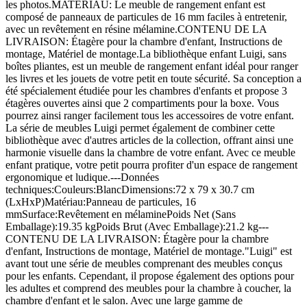
les photos.MATÉRIAU: Le meuble de rangement enfant est
composé de panneaux de particules de 16 mm faciles à entretenir,
avec un revêtement en résine mélamine.CONTENU DE LA
LIVRAISON: Étagère pour la chambre d'enfant, Instructions de
montage, Matériel de montage.La bibliothèque enfant Luigi, sans
boîtes pliantes, est un meuble de rangement enfant idéal pour ranger
les livres et les jouets de votre petit en toute sécurité. Sa conception a
été spécialement étudiée pour les chambres d'enfants et propose 3
étagères ouvertes ainsi que 2 compartiments pour la boxe. Vous
pourrez ainsi ranger facilement tous les accessoires de votre enfant.
La série de meubles Luigi permet également de combiner cette
bibliothèque avec d'autres articles de la collection, offrant ainsi une
harmonie visuelle dans la chambre de votre enfant. Avec ce meuble
enfant pratique, votre petit pourra profiter d'un espace de rangement
ergonomique et ludique.---Données
techniques:Couleurs:BlancDimensions:72 x 79 x 30.7 cm
(LxHxP)Matériau:Panneau de particules, 16
mmSurface:Revêtement en mélaminePoids Net (Sans
Emballage):19.35 kgPoids Brut (Avec Emballage):21.2 kg---
CONTENU DE LA LIVRAISON: Étagère pour la chambre
d'enfant, Instructions de montage, Matériel de montage."Luigi" est
avant tout une série de meubles comprenant des meubles conçus
pour les enfants. Cependant, il propose également des options pour
les adultes et comprend des meubles pour la chambre à coucher, la
chambre d'enfant et le salon. Avec une large gamme de