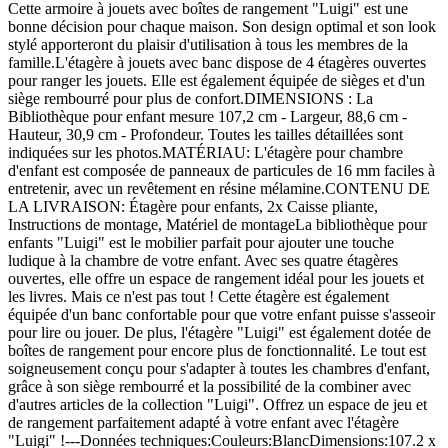
Cette armoire à jouets avec boîtes de rangement "Luigi" est une
bonne décision pour chaque maison. Son design optimal et son look
stylé apporteront du plaisir d'utilisation à tous les membres de la
famille.L'étagère à jouets avec banc dispose de 4 étagères ouvertes
pour ranger les jouets. Elle est également équipée de sièges et d'un
siège rembourré pour plus de confort.DIMENSIONS : La
Bibliothèque pour enfant mesure 107,2 cm - Largeur, 88,6 cm -
Hauteur, 30,9 cm - Profondeur. Toutes les tailles détaillées sont
indiquées sur les photos.MATÉRIAU: L'étagère pour chambre
d'enfant est composée de panneaux de particules de 16 mm faciles à
entretenir, avec un revêtement en résine mélamine.CONTENU DE
LA LIVRAISON: Étagère pour enfants, 2x Caisse pliante,
Instructions de montage, Matériel de montageLa bibliothèque pour
enfants "Luigi" est le mobilier parfait pour ajouter une touche
ludique à la chambre de votre enfant. Avec ses quatre étagères
ouvertes, elle offre un espace de rangement idéal pour les jouets et
les livres. Mais ce n'est pas tout ! Cette étagère est également
équipée d'un banc confortable pour que votre enfant puisse s'asseoir
pour lire ou jouer. De plus, l'étagère "Luigi" est également dotée de
boîtes de rangement pour encore plus de fonctionnalité. Le tout est
soigneusement conçu pour s'adapter à toutes les chambres d'enfant,
grâce à son siège rembourré et la possibilité de la combiner avec
d'autres articles de la collection "Luigi". Offrez un espace de jeu et
de rangement parfaitement adapté à votre enfant avec l'étagère
"Luigi" !---Données techniques:Couleurs:BlancDimensions:107.2 x