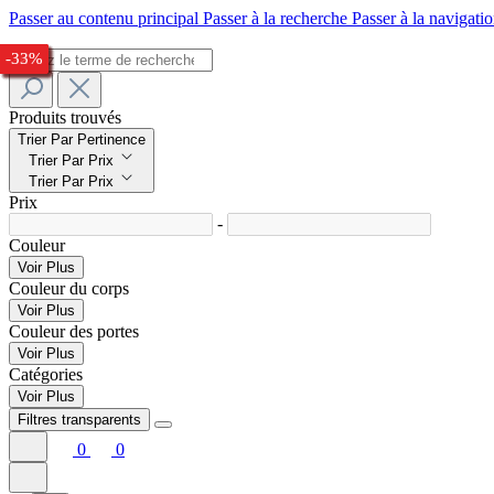
Passer au contenu principal
Passer à la recherche
Passer à la navigatio
-29%
-26%
-23%
-27%
-27%
-23%
-27%
-29%
-27%
-26%
-32%
-33%
Produits trouvés
Trier Par Pertinence
Trier Par Prix
Trier Par Prix
Prix
-
Couleur
Voir Plus
Couleur du corps
Voir Plus
Couleur des portes
Voir Plus
Catégories
Voir Plus
Filtres transparents
0
0