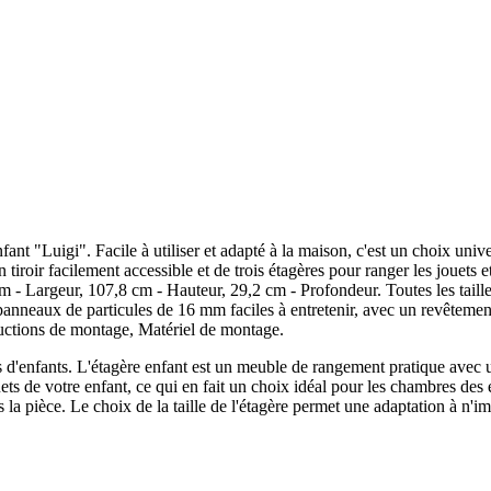
t "Luigi". Facile à utiliser et adapté à la maison, c'est un choix unive
 tiroir facilement accessible et de trois étagères pour ranger les jouets et
argeur, 107,8 cm - Hauteur, 29,2 cm - Profondeur. Toutes les tailles d
eaux de particules de 16 mm faciles à entretenir, avec un revêtemen
ions de montage, Matériel de montage.
'enfants. L'étagère enfant est un meuble de rangement pratique avec un t
ouets de votre enfant, ce qui en fait un choix idéal pour les chambres d
s la pièce. Le choix de la taille de l'étagère permet une adaptation à n'i