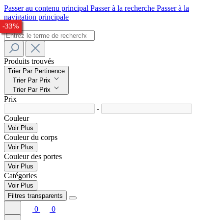
Passer au contenu principal
Passer à la recherche
Passer à la
navigation principale
-27%
-23%
-27%
-29%
-27%
-26%
-32%
-33%
Produits trouvés
Trier Par Pertinence
Trier Par Prix
Trier Par Prix
Prix
-
Couleur
Voir Plus
Couleur du corps
Voir Plus
Couleur des portes
Voir Plus
Catégories
Voir Plus
Filtres transparents
0
0