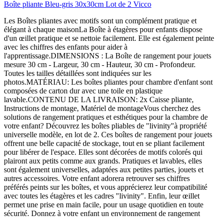
Boîte pliante Bleu-gris 30x30cm Lot de 2 Vicco
Les Boîtes pliantes avec motifs sont un complément pratique et
élégant à chaque maisonLa Boîte à étagères pour enfants dispose
d'un œillet pratique et se nettoie facilement. Elle est également peinte
avec les chiffres des enfants pour aider à
l'apprentissage.DIMENSIONS : La Boîte de rangement pour jouets
mesure 30 cm - Largeur, 30 cm - Hauteur, 30 cm - Profondeur.
Toutes les tailles détaillées sont indiquées sur les
photos.MATÉRIAU: Les boîtes pliantes pour chambre d'enfant sont
composées de carton dur avec une toile en plastique
lavable.CONTENU DE LA LIVRAISON: 2x Caisse pliante,
Instructions de montage, Matériel de montageVous cherchez des
solutions de rangement pratiques et esthétiques pour la chambre de
votre enfant? Découvrez les boîtes pliables de "livinity"à propriété
universelle modèle, en lot de 2. Ces boîtes de rangement pour jouets
offrent une belle capacité de stockage, tout en se pliant facilement
pour libérer de l'espace. Elles sont décorées de motifs colorés qui
plairont aux petits comme aux grands. Pratiques et lavables, elles
sont également universelles, adaptées aux petites parties, jouets et
autres accessoires. Votre enfant adorera retrouver ses chiffres
préférés peints sur les boîtes, et vous apprécierez leur compatibilité
avec toutes les étagères et les cadres "livinity". Enfin, leur œillet
permet une prise en main facile, pour un usage quotidien en toute
sécurité. Donnez à votre enfant un environnement de rangement