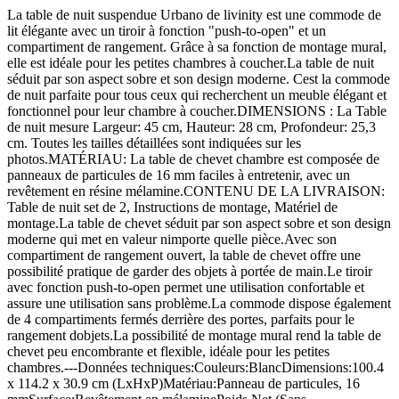
La table de nuit suspendue Urbano de livinity est une commode de
lit élégante avec un tiroir à fonction "push-to-open" et un
compartiment de rangement. Grâce à sa fonction de montage mural,
elle est idéale pour les petites chambres à coucher.La table de nuit
séduit par son aspect sobre et son design moderne. Cest la commode
de nuit parfaite pour tous ceux qui recherchent un meuble élégant et
fonctionnel pour leur chambre à coucher.DIMENSIONS : La Table
de nuit mesure Largeur: 45 cm, Hauteur: 28 cm, Profondeur: 25,3
cm. Toutes les tailles détaillées sont indiquées sur les
photos.MATÉRIAU: La table de chevet chambre est composée de
panneaux de particules de 16 mm faciles à entretenir, avec un
revêtement en résine mélamine.CONTENU DE LA LIVRAISON:
Table de nuit set de 2, Instructions de montage, Matériel de
montage.La table de chevet séduit par son aspect sobre et son design
moderne qui met en valeur nimporte quelle pièce.Avec son
compartiment de rangement ouvert, la table de chevet offre une
possibilité pratique de garder des objets à portée de main.Le tiroir
avec fonction push-to-open permet une utilisation confortable et
assure une utilisation sans problème.La commode dispose également
de 4 compartiments fermés derrière des portes, parfaits pour le
rangement dobjets.La possibilité de montage mural rend la table de
chevet peu encombrante et flexible, idéale pour les petites
chambres.---Données techniques:Couleurs:BlancDimensions:100.4
x 114.2 x 30.9 cm (LxHxP)Matériau:Panneau de particules, 16