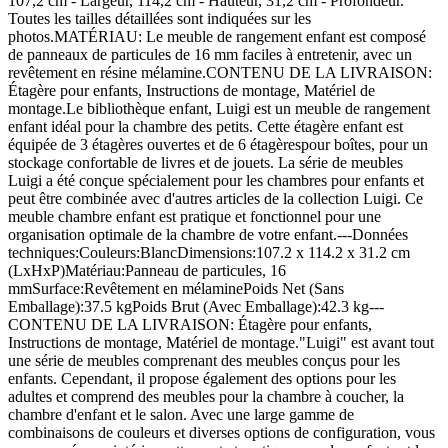
107,2 cm - Largeur, 114,2 cm - Hauteur, 31,2 cm - Profondeur.
Toutes les tailles détaillées sont indiquées sur les
photos.MATÉRIAU: Le meuble de rangement enfant est composé
de panneaux de particules de 16 mm faciles à entretenir, avec un
revêtement en résine mélamine.CONTENU DE LA LIVRAISON:
Étagère pour enfants, Instructions de montage, Matériel de
montage.Le bibliothèque enfant, Luigi est un meuble de rangement
enfant idéal pour la chambre des petits. Cette étagère enfant est
équipée de 3 étagères ouvertes et de 6 étagèrespour boîtes, pour un
stockage confortable de livres et de jouets. La série de meubles
Luigi a été conçue spécialement pour les chambres pour enfants et
peut être combinée avec d'autres articles de la collection Luigi. Ce
meuble chambre enfant est pratique et fonctionnel pour une
organisation optimale de la chambre de votre enfant.---Données
techniques:Couleurs:BlancDimensions:107.2 x 114.2 x 31.2 cm
(LxHxP)Matériau:Panneau de particules, 16
mmSurface:Revêtement en mélaminePoids Net (Sans
Emballage):37.5 kgPoids Brut (Avec Emballage):42.3 kg---
CONTENU DE LA LIVRAISON: Étagère pour enfants,
Instructions de montage, Matériel de montage."Luigi" est avant tout
une série de meubles comprenant des meubles conçus pour les
enfants. Cependant, il propose également des options pour les
adultes et comprend des meubles pour la chambre à coucher, la
chambre d'enfant et le salon. Avec une large gamme de
combinaisons de couleurs et diverses options de configuration, vous