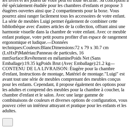
les livres et les jouets de votre petit en toute sécurité. Sa conception a
été spécialement étudiée pour les chambres d'enfants et propose 3
étagères ouvertes ainsi que 2 compartiments pour la boxe. Vous
pourrez ainsi ranger facilement tous les accessoires de votre enfant.
La série de meubles Luigi permet également de combiner cette
bibliothèque avec d'autres articles de la collection, offrant ainsi une
harmonie visuelle dans la chambre de votre enfant. Avec ce meuble
enfant pratique, votre petit pourra profiter d'un espace de rangement
ergonomique et ludique.---Données
techniques:Couleurs:BlancDimensions:72 x 79 x 30.7 cm
(LxHxP)Matériau:Panneau de particules, 16
mmSurface:Revêtement en mélaminePoids Net (Sans
Emballage):19.35 kgPoids Brut (Avec Emballage):21.2 kg---
CONTENU DE LA LIVRAISON: Étagère pour la chambre
d'enfant, Instructions de montage, Matériel de montage."Luigi" est
avant tout une série de meubles comprenant des meubles conçus
pour les enfants. Cependant, il propose également des options pour
les adultes et comprend des meubles pour la chambre à coucher, la
chambre d'enfant et le salon. Avec une large gamme de
combinaisons de couleurs et diverses options de configuration, vous
pouvez créer un intérieur attrayant et pratique pour les enfants et les
adultes.