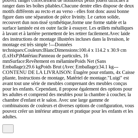
pouvez ranger correctement de nombreux petits jouets difficiles à
ranger dans les boîtes pliables.Chacune dentre elles dispose de deux
motifs différents au recto et au verso - elles font donc aussi bonne
figure dans une séparation de pièce livinity. Le carton solide,
recouvert dun non-tissé synthétique,forme une forme stable et la
surface laminée est en outre facile à essuyer. Les œillets métalliques
à lavant et à larrière permettent de les retirer facilement.Avec laide
des instructions de montage illustrées incluses dans la livraison, le
montage est très simple !---Données
techniques:Couleurs:BlancDimensions:100.4 x 114.2 x 30.9 cm
(LxHxP)Matériau:Panneau de particules, 16
mmSurface:Revêtement en mélaminePoids Net (Sans
Emballage):29.6 kgPoids Brut (Avec Emballage):34.1 kg---
CONTENU DE LA LIVRAISON: Étagère pour enfants, 4x Caisse
pliante, Instructions de montage, Matériel de montage."Luigi" est
avant tout une série de meubles comprenant des meubles conçus
pour les enfants. Cependant, il propose également des options pour
les adultes et comprend des meubles pour la chambre à coucher, la
chambre d'enfant et le salon. Avec une large gamme de
combinaisons de couleurs et diverses options de configuration, vous
pouvez créer un intérieur attrayant et pratique pour les enfants et les
adultes.