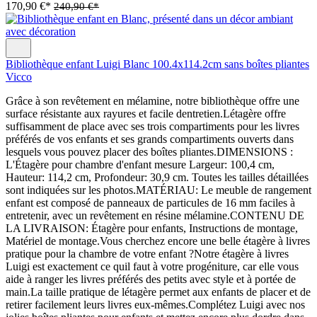
170,90 €*
240,90 €*
Bibliothèque enfant Luigi Blanc 100.4x114.2cm sans boîtes pliantes
Vicco
Grâce à son revêtement en mélamine, notre bibliothèque offre une
surface résistante aux rayures et facile dentretien.Létagère offre
suffisamment de place avec ses trois compartiments pour les livres
préférés de vos enfants et ses grands compartiments ouverts dans
lesquels vous pouvez placer des boîtes pliantes.DIMENSIONS :
L'Étagère pour chambre d'enfant mesure Largeur: 100,4 cm,
Hauteur: 114,2 cm, Profondeur: 30,9 cm. Toutes les tailles détaillées
sont indiquées sur les photos.MATÉRIAU: Le meuble de rangement
enfant est composé de panneaux de particules de 16 mm faciles à
entretenir, avec un revêtement en résine mélamine.CONTENU DE
LA LIVRAISON: Étagère pour enfants, Instructions de montage,
Matériel de montage.Vous cherchez encore une belle étagère à livres
pratique pour la chambre de votre enfant ?Notre étagère à livres
Luigi est exactement ce quil faut à votre progéniture, car elle vous
aide à ranger les livres préférés des petits avec style et à portée de
main.La taille pratique de létagère permet aux enfants de placer et de
retirer facilement leurs livres eux-mêmes.Complétez Luigi avec nos