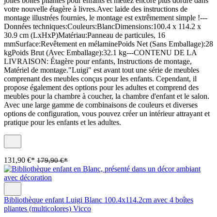
jolies boîtes pliantes pour enfants et mettez encore plus dordre dans
votre nouvelle étagère à livres.Avec laide des instructions de
montage illustrées fournies, le montage est extrêmement simple !---
Données techniques:Couleurs:BlancDimensions:100.4 x 114.2 x
30.9 cm (LxHxP)Matériau:Panneau de particules, 16
mmSurface:Revêtement en mélaminePoids Net (Sans Emballage):28
kgPoids Brut (Avec Emballage):32.1 kg---CONTENU DE LA
LIVRAISON: Étagère pour enfants, Instructions de montage,
Matériel de montage."Luigi" est avant tout une série de meubles
comprenant des meubles conçus pour les enfants. Cependant, il
propose également des options pour les adultes et comprend des
meubles pour la chambre à coucher, la chambre d'enfant et le salon.
Avec une large gamme de combinaisons de couleurs et diverses
options de configuration, vous pouvez créer un intérieur attrayant et
pratique pour les enfants et les adultes.
131,90 €*
179,90 €*
Bibliothèque enfant Luigi Blanc 100.4x114.2cm avec 4 boîtes
pliantes (multicolores) Vicco