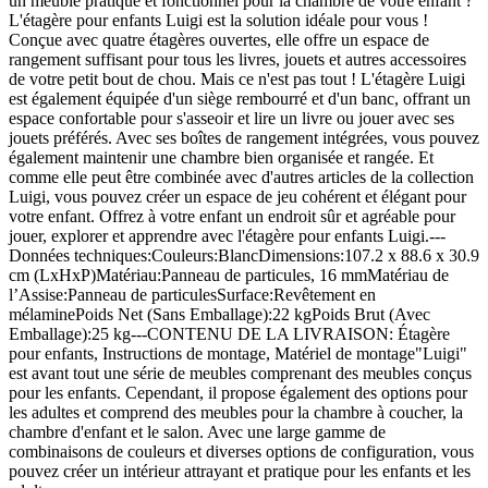
un meuble pratique et fonctionnel pour la chambre de votre enfant ?
L'étagère pour enfants Luigi est la solution idéale pour vous !
Conçue avec quatre étagères ouvertes, elle offre un espace de
rangement suffisant pour tous les livres, jouets et autres accessoires
de votre petit bout de chou. Mais ce n'est pas tout ! L'étagère Luigi
est également équipée d'un siège rembourré et d'un banc, offrant un
espace confortable pour s'asseoir et lire un livre ou jouer avec ses
jouets préférés. Avec ses boîtes de rangement intégrées, vous pouvez
également maintenir une chambre bien organisée et rangée. Et
comme elle peut être combinée avec d'autres articles de la collection
Luigi, vous pouvez créer un espace de jeu cohérent et élégant pour
votre enfant. Offrez à votre enfant un endroit sûr et agréable pour
jouer, explorer et apprendre avec l'étagère pour enfants Luigi.---
Données techniques:Couleurs:BlancDimensions:107.2 x 88.6 x 30.9
cm (LxHxP)Matériau:Panneau de particules, 16 mmMatériau de
l’Assise:Panneau de particulesSurface:Revêtement en
mélaminePoids Net (Sans Emballage):22 kgPoids Brut (Avec
Emballage):25 kg---CONTENU DE LA LIVRAISON: Étagère
pour enfants, Instructions de montage, Matériel de montage"Luigi"
est avant tout une série de meubles comprenant des meubles conçus
pour les enfants. Cependant, il propose également des options pour
les adultes et comprend des meubles pour la chambre à coucher, la
chambre d'enfant et le salon. Avec une large gamme de
combinaisons de couleurs et diverses options de configuration, vous
pouvez créer un intérieur attrayant et pratique pour les enfants et les