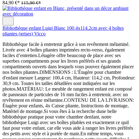
84,90 €*
115,90 €*
Bibliothèque enfant Luigi Blanc 100.4x114.2cm avec 4 boîtes
pliantes (grises) Vicco
Bibliothèque facile à entretenir grâce à son revêtement mélaminé.
Livrée avec 4 boîtes pliantes imprimées recto-verso, également
faciles d’entretien.Létagère offre beaucoup de place avec ses
superbes compartiments pour les livres préférés et ses grands
compartiments ouverts dans lesquels vous pouvez également placer
nos boîtes pliantes.DIMENSIONS : L'Étagère pour chambre
d'enfant mesure Largeur: 100,4 cm, Hauteur: 114,2 cm, Profondeur:
30,9 cm. Toutes les tailles détaillées sont indiquées sur les
photos.MATÉRIAU: Le meuble de rangement enfant est composé
de panneaux de particules de 16 mm faciles à entretenir, avec un
revêtement en résine mélamine.CONTENU DE LA LIVRAISON:
Étagère pour enfants, 4x Caisse pliante, Instructions de montage,
Matériel de montage.Si vous êtes à la recherche dune belle
bibliothèque pratique pour votre chambre denfant, notre
bibliothèque Luigi avec ses boîtes pliables est exactement ce quil
faut pour votre enfant, car elle vous aide à ranger les livres préférés
des petits avec style et à portée de main.En même temps, vous