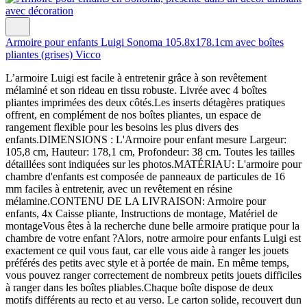
Armoire pour enfants Luigi Sonoma 105.8x178.1cm avec boîtes
pliantes (grises) Vicco
L’armoire Luigi est facile à entretenir grâce à son revêtement
mélaminé et son rideau en tissu robuste. Livrée avec 4 boîtes
pliantes imprimées des deux côtés.Les inserts détagères pratiques
offrent, en complément de nos boîtes pliantes, un espace de
rangement flexible pour les besoins les plus divers des
enfants.DIMENSIONS : L'Armoire pour enfant mesure Largeur:
105,8 cm, Hauteur: 178,1 cm, Profondeur: 38 cm. Toutes les tailles
détaillées sont indiquées sur les photos.MATÉRIAU: L'armoire pour
chambre d'enfants est composée de panneaux de particules de 16
mm faciles à entretenir, avec un revêtement en résine
mélamine.CONTENU DE LA LIVRAISON: Armoire pour
enfants, 4x Caisse pliante, Instructions de montage, Matériel de
montageVous êtes à la recherche dune belle armoire pratique pour la
chambre de votre enfant ?Alors, notre armoire pour enfants Luigi est
exactement ce quil vous faut, car elle vous aide à ranger les jouets
préférés des petits avec style et à portée de main. En même temps,
vous pouvez ranger correctement de nombreux petits jouets difficiles
à ranger dans les boîtes pliables.Chaque boîte dispose de deux
motifs différents au recto et au verso. Le carton solide, recouvert dun