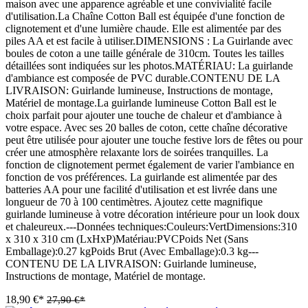
maison avec une apparence agréable et une convivialité facile
d'utilisation.La Chaîne Cotton Ball est équipée d'une fonction de
clignotement et d'une lumière chaude. Elle est alimentée par des
piles AA et est facile à utiliser.DIMENSIONS : La Guirlande avec
boules de coton a une taille générale de 310cm. Toutes les tailles
détaillées sont indiquées sur les photos.MATÉRIAU: La guirlande
d'ambiance est composée de PVC durable.CONTENU DE LA
LIVRAISON: Guirlande lumineuse, Instructions de montage,
Matériel de montage.La guirlande lumineuse Cotton Ball est le
choix parfait pour ajouter une touche de chaleur et d'ambiance à
votre espace. Avec ses 20 balles de coton, cette chaîne décorative
peut être utilisée pour ajouter une touche festive lors de fêtes ou pour
créer une atmosphère relaxante lors de soirées tranquilles. La
fonction de clignotement permet également de varier l'ambiance en
fonction de vos préférences. La guirlande est alimentée par des
batteries AA pour une facilité d'utilisation et est livrée dans une
longueur de 70 à 100 centimètres. Ajoutez cette magnifique
guirlande lumineuse à votre décoration intérieure pour un look doux
et chaleureux.---Données techniques:Couleurs:VertDimensions:310
x 310 x 310 cm (LxHxP)Matériau:PVCPoids Net (Sans
Emballage):0.27 kgPoids Brut (Avec Emballage):0.3 kg---
CONTENU DE LA LIVRAISON: Guirlande lumineuse,
Instructions de montage, Matériel de montage.
18,90 €*
27,90 €*