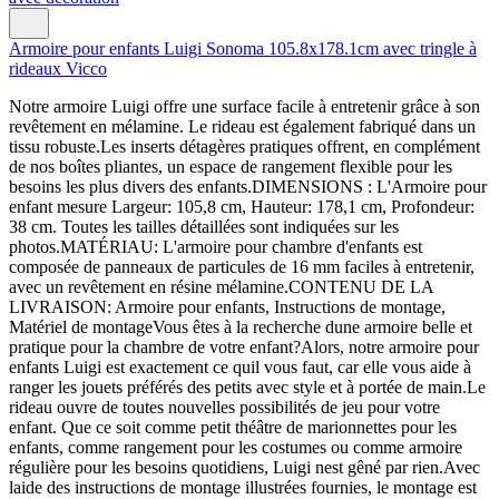
Armoire pour enfants Luigi Sonoma 105.8x178.1cm avec tringle à
rideaux Vicco
Notre armoire Luigi offre une surface facile à entretenir grâce à son
revêtement en mélamine. Le rideau est également fabriqué dans un
tissu robuste.Les inserts détagères pratiques offrent, en complément
de nos boîtes pliantes, un espace de rangement flexible pour les
besoins les plus divers des enfants.DIMENSIONS : L'Armoire pour
enfant mesure Largeur: 105,8 cm, Hauteur: 178,1 cm, Profondeur:
38 cm. Toutes les tailles détaillées sont indiquées sur les
photos.MATÉRIAU: L'armoire pour chambre d'enfants est
composée de panneaux de particules de 16 mm faciles à entretenir,
avec un revêtement en résine mélamine.CONTENU DE LA
LIVRAISON: Armoire pour enfants, Instructions de montage,
Matériel de montageVous êtes à la recherche dune armoire belle et
pratique pour la chambre de votre enfant?Alors, notre armoire pour
enfants Luigi est exactement ce quil vous faut, car elle vous aide à
ranger les jouets préférés des petits avec style et à portée de main.Le
rideau ouvre de toutes nouvelles possibilités de jeu pour votre
enfant. Que ce soit comme petit théâtre de marionnettes pour les
enfants, comme rangement pour les costumes ou comme armoire
régulière pour les besoins quotidiens, Luigi nest gêné par rien.Avec
laide des instructions de montage illustrées fournies, le montage est