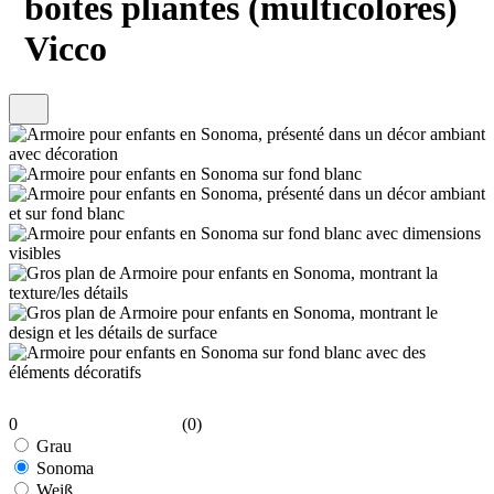
boîtes pliantes (multicolores)
Vicco
0
(0)
Grau
Sonoma
Weiß