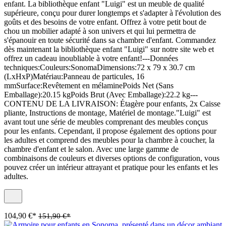
enfant. La bibliothèque enfant "Luigi" est un meuble de qualité
supérieure, conçu pour durer longtemps et s'adapter à l'évolution des
goûts et des besoins de votre enfant. Offrez à votre petit bout de
chou un mobilier adapté à son univers et qui lui permettra de
s'épanouir en toute sécurité dans sa chambre d'enfant. Commandez
dès maintenant la bibliothèque enfant "Luigi" sur notre site web et
offrez un cadeau inoubliable à votre enfant!---Données
techniques:Couleurs:SonomaDimensions:72 x 79 x 30.7 cm
(LxHxP)Matériau:Panneau de particules, 16
mmSurface:Revêtement en mélaminePoids Net (Sans
Emballage):20.15 kgPoids Brut (Avec Emballage):22.2 kg---
CONTENU DE LA LIVRAISON: Étagère pour enfants, 2x Caisse
pliante, Instructions de montage, Matériel de montage."Luigi" est
avant tout une série de meubles comprenant des meubles conçus
pour les enfants. Cependant, il propose également des options pour
les adultes et comprend des meubles pour la chambre à coucher, la
chambre d'enfant et le salon. Avec une large gamme de
combinaisons de couleurs et diverses options de configuration, vous
pouvez créer un intérieur attrayant et pratique pour les enfants et les
adultes.
104,90 €*
151,90 €*