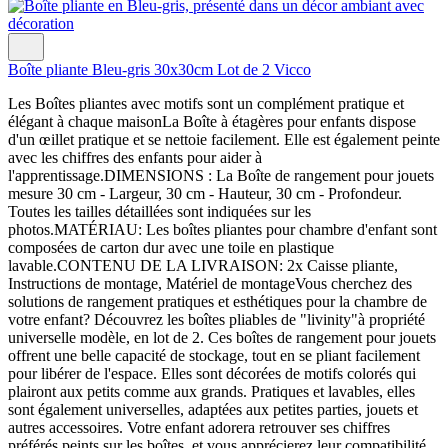
Boîte pliante Bleu-gris 30x30cm Lot de 2 Vicco
Les Boîtes pliantes avec motifs sont un complément pratique et
élégant à chaque maisonLa Boîte à étagères pour enfants dispose
d'un œillet pratique et se nettoie facilement. Elle est également peinte
avec les chiffres des enfants pour aider à
l'apprentissage.DIMENSIONS : La Boîte de rangement pour jouets
mesure 30 cm - Largeur, 30 cm - Hauteur, 30 cm - Profondeur.
Toutes les tailles détaillées sont indiquées sur les
photos.MATÉRIAU: Les boîtes pliantes pour chambre d'enfant sont
composées de carton dur avec une toile en plastique
lavable.CONTENU DE LA LIVRAISON: 2x Caisse pliante,
Instructions de montage, Matériel de montageVous cherchez des
solutions de rangement pratiques et esthétiques pour la chambre de
votre enfant? Découvrez les boîtes pliables de "livinity"à propriété
universelle modèle, en lot de 2. Ces boîtes de rangement pour jouets
offrent une belle capacité de stockage, tout en se pliant facilement
pour libérer de l'espace. Elles sont décorées de motifs colorés qui
plairont aux petits comme aux grands. Pratiques et lavables, elles
sont également universelles, adaptées aux petites parties, jouets et
autres accessoires. Votre enfant adorera retrouver ses chiffres
préférés peints sur les boîtes, et vous apprécierez leur compatibilité