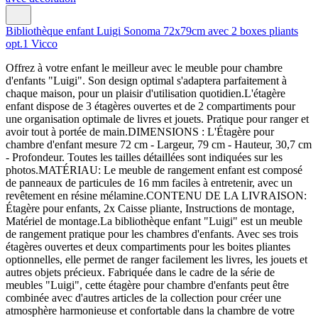
Bibliothèque enfant Luigi Sonoma 72x79cm avec 2 boxes pliants
opt.1 Vicco
Offrez à votre enfant le meilleur avec le meuble pour chambre
d'enfants "Luigi". Son design optimal s'adaptera parfaitement à
chaque maison, pour un plaisir d'utilisation quotidien.L'étagère
enfant dispose de 3 étagères ouvertes et de 2 compartiments pour
une organisation optimale de livres et jouets. Pratique pour ranger et
avoir tout à portée de main.DIMENSIONS : L'Étagère pour
chambre d'enfant mesure 72 cm - Largeur, 79 cm - Hauteur, 30,7 cm
- Profondeur. Toutes les tailles détaillées sont indiquées sur les
photos.MATÉRIAU: Le meuble de rangement enfant est composé
de panneaux de particules de 16 mm faciles à entretenir, avec un
revêtement en résine mélamine.CONTENU DE LA LIVRAISON:
Étagère pour enfants, 2x Caisse pliante, Instructions de montage,
Matériel de montage.La bibliothèque enfant "Luigi" est un meuble
de rangement pratique pour les chambres d'enfants. Avec ses trois
étagères ouvertes et deux compartiments pour les boites pliantes
optionnelles, elle permet de ranger facilement les livres, les jouets et
autres objets précieux. Fabriquée dans le cadre de la série de
meubles "Luigi", cette étagère pour chambre d'enfants peut être
combinée avec d'autres articles de la collection pour créer une
atmosphère harmonieuse et confortable dans la chambre de votre