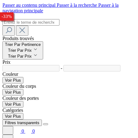
Passer au contenu principal
Passer à la recherche
Passer à la
navigation principale
-31%
-24%
-26%
-23%
-32%
-33%
Produits trouvés
Trier Par Pertinence
Trier Par Prix
Trier Par Prix
Prix
-
Couleur
Voir Plus
Couleur du corps
Voir Plus
Couleur des portes
Voir Plus
Catégories
Voir Plus
Filtres transparents
0
0