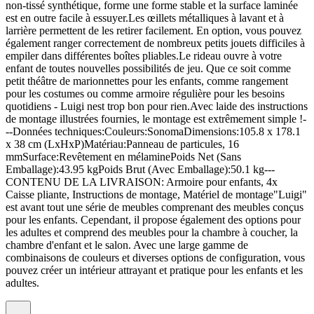
non-tissé synthétique, forme une forme stable et la surface laminée
est en outre facile à essuyer.Les œillets métalliques à lavant et à
larrière permettent de les retirer facilement. En option, vous pouvez
également ranger correctement de nombreux petits jouets difficiles à
empiler dans différentes boîtes pliables.Le rideau ouvre à votre
enfant de toutes nouvelles possibilités de jeu. Que ce soit comme
petit théâtre de marionnettes pour les enfants, comme rangement
pour les costumes ou comme armoire régulière pour les besoins
quotidiens - Luigi nest trop bon pour rien.Avec laide des instructions
de montage illustrées fournies, le montage est extrêmement simple !-
--Données techniques:Couleurs:SonomaDimensions:105.8 x 178.1
x 38 cm (LxHxP)Matériau:Panneau de particules, 16
mmSurface:Revêtement en mélaminePoids Net (Sans
Emballage):43.95 kgPoids Brut (Avec Emballage):50.1 kg---
CONTENU DE LA LIVRAISON: Armoire pour enfants, 4x
Caisse pliante, Instructions de montage, Matériel de montage"Luigi"
est avant tout une série de meubles comprenant des meubles conçus
pour les enfants. Cependant, il propose également des options pour
les adultes et comprend des meubles pour la chambre à coucher, la
chambre d'enfant et le salon. Avec une large gamme de
combinaisons de couleurs et diverses options de configuration, vous
pouvez créer un intérieur attrayant et pratique pour les enfants et les
adultes.