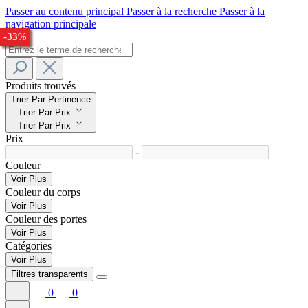
Passer au contenu principal
Passer à la recherche
Passer à la
navigation principale
-31%
-24%
-27%
-29%
-32%
-33%
Produits trouvés
Trier Par Pertinence
Trier Par Prix
Trier Par Prix
Prix
-
Couleur
Voir Plus
Couleur du corps
Voir Plus
Couleur des portes
Voir Plus
Catégories
Voir Plus
Filtres transparents
0
0