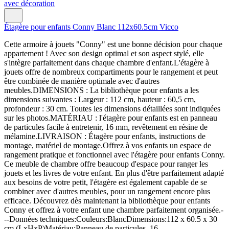
Étagère pour enfants Conny Blanc 112x60.5cm Vicco
Cette armoire à jouets "Conny" est une bonne décision pour chaque
appartement ! Avec son design optimal et son aspect stylé, elle
s'intègre parfaitement dans chaque chambre d'enfant.L'étagère à
jouets offre de nombreux compartiments pour le rangement et peut
être combinée de manière optimale avec d'autres
meubles.DIMENSIONS : La bibliothèque pour enfants a les
dimensions suivantes : Largeur : 112 cm, hauteur : 60,5 cm,
profondeur : 30 cm. Toutes les dimensions détaillées sont indiquées
sur les photos.MATÉRIAU : l'étagère pour enfants est en panneau
de particules facile à entretenir, 16 mm, revêtement en résine de
mélamine.LIVRAISON : Étagère pour enfants, instructions de
montage, matériel de montage.Offrez à vos enfants un espace de
rangement pratique et fonctionnel avec l'étagère pour enfants Conny.
Ce meuble de chambre offre beaucoup d'espace pour ranger les
jouets et les livres de votre enfant. En plus d'être parfaitement adapté
aux besoins de votre petit, l'étagère est également capable de se
combiner avec d'autres meubles, pour un rangement encore plus
efficace. Découvrez dès maintenant la bibliothèque pour enfants
Conny et offrez à votre enfant une chambre parfaitement organisée.-
--Données techniques:Couleurs:BlancDimensions:112 x 60.5 x 30
cm (LxHxP)Matériau:Panneau de particules, 16