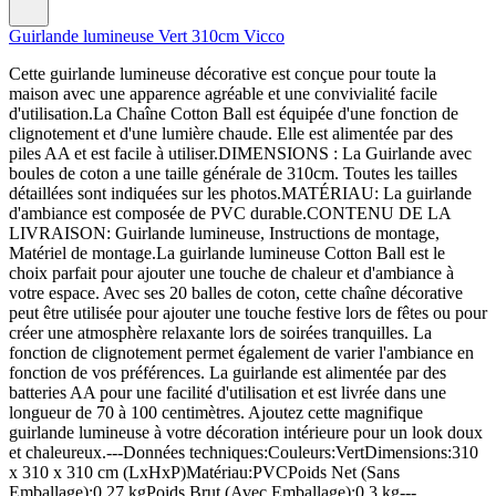
Guirlande lumineuse Vert 310cm Vicco
Cette guirlande lumineuse décorative est conçue pour toute la
maison avec une apparence agréable et une convivialité facile
d'utilisation.La Chaîne Cotton Ball est équipée d'une fonction de
clignotement et d'une lumière chaude. Elle est alimentée par des
piles AA et est facile à utiliser.DIMENSIONS : La Guirlande avec
boules de coton a une taille générale de 310cm. Toutes les tailles
détaillées sont indiquées sur les photos.MATÉRIAU: La guirlande
d'ambiance est composée de PVC durable.CONTENU DE LA
LIVRAISON: Guirlande lumineuse, Instructions de montage,
Matériel de montage.La guirlande lumineuse Cotton Ball est le
choix parfait pour ajouter une touche de chaleur et d'ambiance à
votre espace. Avec ses 20 balles de coton, cette chaîne décorative
peut être utilisée pour ajouter une touche festive lors de fêtes ou pour
créer une atmosphère relaxante lors de soirées tranquilles. La
fonction de clignotement permet également de varier l'ambiance en
fonction de vos préférences. La guirlande est alimentée par des
batteries AA pour une facilité d'utilisation et est livrée dans une
longueur de 70 à 100 centimètres. Ajoutez cette magnifique
guirlande lumineuse à votre décoration intérieure pour un look doux
et chaleureux.---Données techniques:Couleurs:VertDimensions:310
x 310 x 310 cm (LxHxP)Matériau:PVCPoids Net (Sans
Emballage):0.27 kgPoids Brut (Avec Emballage):0.3 kg---