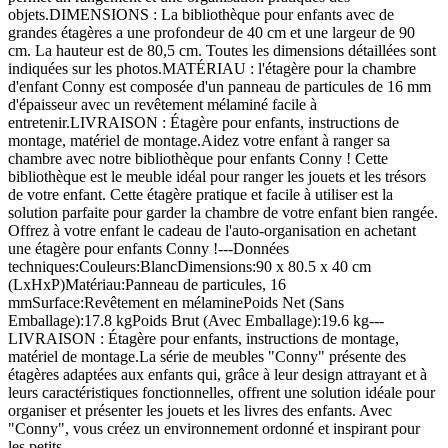
objets.DIMENSIONS : La bibliothèque pour enfants avec de
grandes étagères a une profondeur de 40 cm et une largeur de 90
cm. La hauteur est de 80,5 cm. Toutes les dimensions détaillées sont
indiquées sur les photos.MATÉRIAU : l'étagère pour la chambre
d'enfant Conny est composée d'un panneau de particules de 16 mm
d'épaisseur avec un revêtement mélaminé facile à
entretenir.LIVRAISON : Étagère pour enfants, instructions de
montage, matériel de montage.Aidez votre enfant à ranger sa
chambre avec notre bibliothèque pour enfants Conny ! Cette
bibliothèque est le meuble idéal pour ranger les jouets et les trésors
de votre enfant. Cette étagère pratique et facile à utiliser est la
solution parfaite pour garder la chambre de votre enfant bien rangée.
Offrez à votre enfant le cadeau de l'auto-organisation en achetant
une étagère pour enfants Conny !---Données
techniques:Couleurs:BlancDimensions:90 x 80.5 x 40 cm
(LxHxP)Matériau:Panneau de particules, 16
mmSurface:Revêtement en mélaminePoids Net (Sans
Emballage):17.8 kgPoids Brut (Avec Emballage):19.6 kg---
LIVRAISON : Étagère pour enfants, instructions de montage,
matériel de montage.La série de meubles "Conny" présente des
étagères adaptées aux enfants qui, grâce à leur design attrayant et à
leurs caractéristiques fonctionnelles, offrent une solution idéale pour
organiser et présenter les jouets et les livres des enfants. Avec
"Conny", vous créez un environnement ordonné et inspirant pour
les petits.