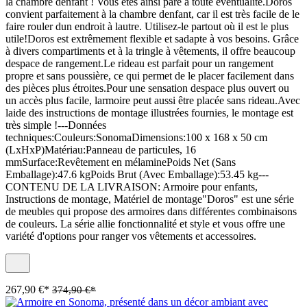
la chambre denfant ! Vous êtes ainsi paré à toute éventualité.Doros
convient parfaitement à la chambre denfant, car il est très facile de le
faire rouler dun endroit à lautre. Utilisez-le partout où il est le plus
utile!Doros est extrêmement flexible et sadapte à vos besoins. Grâce
à divers compartiments et à la tringle à vêtements, il offre beaucoup
despace de rangement.Le rideau est parfait pour un rangement
propre et sans poussière, ce qui permet de le placer facilement dans
des pièces plus étroites.Pour une sensation despace plus ouvert ou
un accès plus facile, larmoire peut aussi être placée sans rideau.Avec
laide des instructions de montage illustrées fournies, le montage est
très simple !---Données
techniques:Couleurs:SonomaDimensions:100 x 168 x 50 cm
(LxHxP)Matériau:Panneau de particules, 16
mmSurface:Revêtement en mélaminePoids Net (Sans
Emballage):47.6 kgPoids Brut (Avec Emballage):53.45 kg---
CONTENU DE LA LIVRAISON: Armoire pour enfants,
Instructions de montage, Matériel de montage"Doros" est une série
de meubles qui propose des armoires dans différentes combinaisons
de couleurs. La série allie fonctionnalité et style et vous offre une
variété d'options pour ranger vos vêtements et accessoires.
267,90 €*
374,90 €*