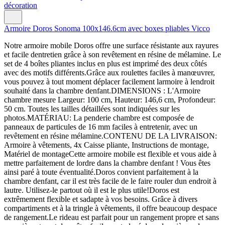
Armoire Doros Sonoma 100x146.6cm avec boxes pliables Vicco
Notre armoire mobile Doros offre une surface résistante aux rayures
et facile dentretien grâce à son revêtement en résine de mélamine. Le
set de 4 boîtes pliantes inclus en plus est imprimé des deux côtés
avec des motifs différents.Grâce aux roulettes faciles à manœuvrer,
vous pouvez à tout moment déplacer facilement larmoire à lendroit
souhaité dans la chambre denfant.DIMENSIONS : L'Armoire
chambre mesure Largeur: 100 cm, Hauteur: 146,6 cm, Profondeur:
50 cm. Toutes les tailles détaillées sont indiquées sur les
photos.MATÉRIAU: La penderie chambre est composée de
panneaux de particules de 16 mm faciles à entretenir, avec un
revêtement en résine mélamine.CONTENU DE LA LIVRAISON:
Armoire à vêtements, 4x Caisse pliante, Instructions de montage,
Matériel de montageCette armoire mobile est flexible et vous aide à
mettre parfaitement de lordre dans la chambre denfant ! Vous êtes
ainsi paré à toute éventualité.Doros convient parfaitement à la
chambre denfant, car il est très facile de le faire rouler dun endroit à
lautre. Utilisez-le partout où il est le plus utile!Doros est
extrêmement flexible et sadapte à vos besoins. Grâce à divers
compartiments et à la tringle à vêtements, il offre beaucoup despace
de rangement.Le rideau est parfait pour un rangement propre et sans