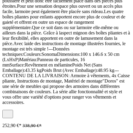
poussière et peut donc être facilement placé dans des pièces plus
étroites.Pour une sensation despace plus ouvert ou un accès plus
facile, larmoire peut également être placée sans rideau.Les quatre
boîtes pliantes pour enfants apportent encore plus de couleur et de
gaieté et offrent en outre un espace de rangement
supplémentaire.Que ce soit dans ou sur larmoire elle-même ou
ailleurs dans la pièce. Grâce à laspect mignon des boîtes pliantes et à
leur flexibilité, elles apportent en outre de lamusement dans la
pièce.Avec laide des instructions de montage illustrées fournies, le
montage est très simple !---Données
techniques:Couleurs:SonomaDimensions:100 x 146.6 x 50 cm
(LxHxP)Matériau:Panneau de particules, 16
mmSurface:Revêtement en mélaminePoids Net (Sans
Emballage):43.35 kgPoids Brut (Avec Emballage):48.95 kg---
CONTENU DE LA LIVRAISON: Armoire à vêtements, 4x Caisse
pliante, Instructions de montage, Matériel de montage"Doros" est
une série de meubles qui propose des armoires dans différentes
combinaisons de couleurs. La série allie fonctionnalité et style et
vous offre une variété d'options pour ranger vos vêtements et
accessoires.
252,90 €*
338,90 €*