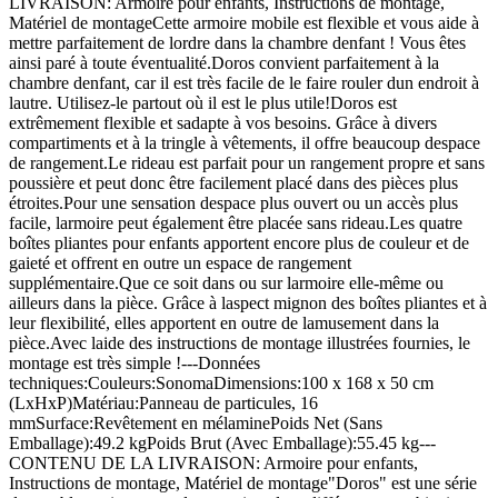
LIVRAISON: Armoire pour enfants, Instructions de montage,
Matériel de montageCette armoire mobile est flexible et vous aide à
mettre parfaitement de lordre dans la chambre denfant ! Vous êtes
ainsi paré à toute éventualité.Doros convient parfaitement à la
chambre denfant, car il est très facile de le faire rouler dun endroit à
lautre. Utilisez-le partout où il est le plus utile!Doros est
extrêmement flexible et sadapte à vos besoins. Grâce à divers
compartiments et à la tringle à vêtements, il offre beaucoup despace
de rangement.Le rideau est parfait pour un rangement propre et sans
poussière et peut donc être facilement placé dans des pièces plus
étroites.Pour une sensation despace plus ouvert ou un accès plus
facile, larmoire peut également être placée sans rideau.Les quatre
boîtes pliantes pour enfants apportent encore plus de couleur et de
gaieté et offrent en outre un espace de rangement
supplémentaire.Que ce soit dans ou sur larmoire elle-même ou
ailleurs dans la pièce. Grâce à laspect mignon des boîtes pliantes et à
leur flexibilité, elles apportent en outre de lamusement dans la
pièce.Avec laide des instructions de montage illustrées fournies, le
montage est très simple !---Données
techniques:Couleurs:SonomaDimensions:100 x 168 x 50 cm
(LxHxP)Matériau:Panneau de particules, 16
mmSurface:Revêtement en mélaminePoids Net (Sans
Emballage):49.2 kgPoids Brut (Avec Emballage):55.45 kg---
CONTENU DE LA LIVRAISON: Armoire pour enfants,
Instructions de montage, Matériel de montage"Doros" est une série