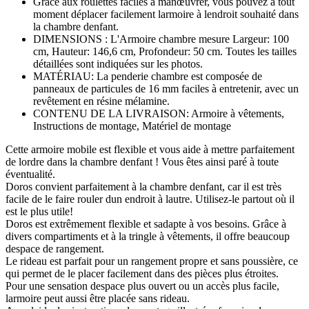
Grâce aux roulettes faciles à manœuvrer, vous pouvez à tout
moment déplacer facilement larmoire à lendroit souhaité dans
la chambre denfant.
DIMENSIONS : L'Armoire chambre mesure Largeur: 100
cm, Hauteur: 146,6 cm, Profondeur: 50 cm. Toutes les tailles
détaillées sont indiquées sur les photos.
MATÉRIAU: La penderie chambre est composée de
panneaux de particules de 16 mm faciles à entretenir, avec un
revêtement en résine mélamine.
CONTENU DE LA LIVRAISON: Armoire à vêtements,
Instructions de montage, Matériel de montage
Cette armoire mobile est flexible et vous aide à mettre parfaitement
de lordre dans la chambre denfant ! Vous êtes ainsi paré à toute
éventualité.
Doros convient parfaitement à la chambre denfant, car il est très
facile de le faire rouler dun endroit à lautre. Utilisez-le partout où il
est le plus utile!
Doros est extrêmement flexible et sadapte à vos besoins. Grâce à
divers compartiments et à la tringle à vêtements, il offre beaucoup
despace de rangement.
Le rideau est parfait pour un rangement propre et sans poussière, ce
qui permet de le placer facilement dans des pièces plus étroites.
Pour une sensation despace plus ouvert ou un accès plus facile,
larmoire peut aussi être placée sans rideau.