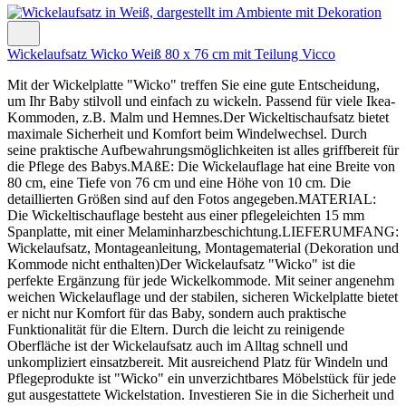
Wickelaufsatz Wicko Weiß 80 x 76 cm mit Teilung Vicco
Mit der Wickelplatte "Wicko" treffen Sie eine gute Entscheidung,
um Ihr Baby stilvoll und einfach zu wickeln. Passend für viele Ikea-
Kommoden, z.B. Malm und Hemnes.Der Wickeltischaufsatz bietet
maximale Sicherheit und Komfort beim Windelwechsel. Durch
seine praktische Aufbewahrungsmöglichkeiten ist alles griffbereit für
die Pflege des Babys.MAßE: Die Wickelauflage hat eine Breite von
80 cm, eine Tiefe von 76 cm und eine Höhe von 10 cm. Die
detaillierten Größen sind auf den Fotos angegeben.MATERIAL:
Die Wickeltischauflage besteht aus einer pflegeleichten 15 mm
Spanplatte, mit einer Melaminharzbeschichtung.LIEFERUMFANG:
Wickelaufsatz, Montageanleitung, Montagematerial (Dekoration und
Kommode nicht enthalten)Der Wickelaufsatz "Wicko" ist die
perfekte Ergänzung für jede Wickelkommode. Mit seiner angenehm
weichen Wickelauflage und der stabilen, sicheren Wickelplatte bietet
er nicht nur Komfort für das Baby, sondern auch praktische
Funktionalität für die Eltern. Durch die leicht zu reinigende
Oberfläche ist der Wickelaufsatz auch im Alltag schnell und
unkompliziert einsatzbereit. Mit ausreichend Platz für Windeln und
Pflegeprodukte ist "Wicko" ein unverzichtbares Möbelstück für jede
gut ausgestattete Wickelstation. Investieren Sie in die Sicherheit und