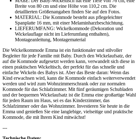
MAßE: Der Baby-Wickeltisch hat eine Tiefe von 76 cm, eine
Breite von 80 cm und eine Höhe von 110,2 cm. Die
detaillierten Größenangaben finden Sie auf den Fotos.
MATERIAL: Die Kommode besteht aus pflegeleichter
Spanplatte 16 mm, mit einer Melaminharzbeschichtung.
LIEFERUMFANG: Wickelkommode (Dekoration und
Wickelauflage nicht im Lieferumfang enthalten),
Montageanleitung, Montagematerial
Die Wickelkommode Emma ist ein funktionaler und stilvoller
Begleiter für jede Familie mit Baby. Durch den Wickelaufsatz, der
auf die Kommode aufgesetzt werden kann, verwandelt sich diese in
einen praktischen Wickeltisch, der perfekt für das schnelle und
einfache Wickeln des Babys ist. Aber das Beste daran: Wenn das
Kind erwachsen wird, kann die Kommode einfach weiterverwendet
werden und wird zum Wohnzimmerschrank oder zur normalen
Kommode für das Schlafzimmer. Mit fünf geräumigen Schubladen
und der bequemen Wickelaufsatz ist die Emma eine großartige Wahl
für jeden Raum im Haus, sei es das Kinderzimmer, das
Schlafzimmer oder das Wohnzimmer. Investieren Sie heute in die
Emma und genießen Sie eine langlebige, vielseitige und praktische
Kommode, die mit Ihrem Kind mitwächst!
---
Technische Daten: