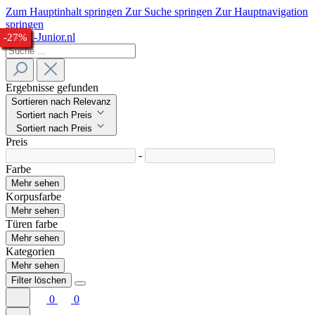
Zum Hauptinhalt springen
Zur Suche springen
Zur Hauptnavigation
springen
-28%
-25%
-26%
-24%
-29%
-26%
-30%
-28%
-26%
-27%
-25%
-28%
-24%
-27%
-25%
-27%
Ergebnisse gefunden
Sortieren nach Relevanz
Sortiert nach Preis
Sortiert nach Preis
Preis
-
Farbe
Mehr sehen
Korpusfarbe
Mehr sehen
Türen farbe
Mehr sehen
Kategorien
Mehr sehen
Filter löschen
0
0