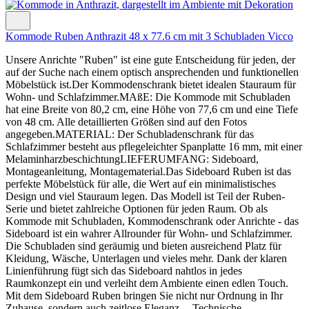
Kommode Ruben Anthrazit 48 x 77.6 cm mit 3 Schubladen Vicco
Unsere Anrichte "Ruben" ist eine gute Entscheidung für jeden, der
auf der Suche nach einem optisch ansprechenden und funktionellen
Möbelstück ist.Der Kommodenschrank bietet idealen Stauraum für
Wohn- und Schlafzimmer.MAßE: Die Kommode mit Schubladen
hat eine Breite von 80,2 cm, eine Höhe von 77,6 cm und eine Tiefe
von 48 cm. Alle detaillierten Größen sind auf den Fotos
angegeben.MATERIAL: Der Schubladenschrank für das
Schlafzimmer besteht aus pflegeleichter Spanplatte 16 mm, mit einer
MelaminharzbeschichtungLIEFERUMFANG: Sideboard,
Montageanleitung, Montagematerial.Das Sideboard Ruben ist das
perfekte Möbelstück für alle, die Wert auf ein minimalistisches
Design und viel Stauraum legen. Das Modell ist Teil der Ruben-
Serie und bietet zahlreiche Optionen für jeden Raum. Ob als
Kommode mit Schubladen, Kommodenschrank oder Anrichte - das
Sideboard ist ein wahrer Allrounder für Wohn- und Schlafzimmer.
Die Schubladen sind geräumig und bieten ausreichend Platz für
Kleidung, Wäsche, Unterlagen und vieles mehr. Dank der klaren
Linienführung fügt sich das Sideboard nahtlos in jedes
Raumkonzept ein und verleiht dem Ambiente einen edlen Touch.
Mit dem Sideboard Ruben bringen Sie nicht nur Ordnung in Ihr
Zuhause, sondern auch zeitlose Eleganz.---Technische