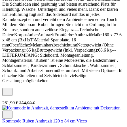
Die Schubladen sind geräumig und bieten ausreichend Platz für
Kleidung, Wäsche, Unterlagen und vieles mehr. Dank der klaren
Linienführung fügt sich das Sideboard nahtlos in jedes
Raumkonzept ein und verleiht dem Ambiente einen edlen Touch.
Mit dem Sideboard Ruben bringen Sie nicht nur Ordnung in Ihr
Zuhause, sondern auch zeitlose Eleganz.---Technische
Daten:Korpusfarbe:AnthrazitFrontfarbe:AnthrazitMaße:160 x 77.6
x 48 cm (BxHxT)Material:Spanplatte, 16
mmOberfläche:MelaminharzbeschichtungNettogewicht (Ohne
Verpackung):65 kgBruttogewicht (Inkl. Verpackung):68.6 kg---
LIEFERUMFANG: Sideboard, Montageanleitung,
Montagematerial."Ruben" ist eine Möbelserie, die Badezimmer-,
Schlafzimmer-, Kinderzimmer-, Schminktische-, Wohnzimmer-,
Schrank- und Arbeitszimmermöbel umfasst. Mit vielen Optionen für
einzelne Einheiten und Sets bietet sie vielseitige
Gestaltungsmöglichkeiten.
261,90 €
354,90 €
Kommode Ruben Anthrazit 120 x 84 cm Vicco