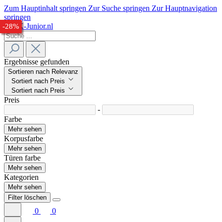
Zum Hauptinhalt springen
Zur Suche springen
Zur Hauptnavigation
springen
-25%
-28%
-29%
-26%
-28%
Ergebnisse gefunden
Sortieren nach Relevanz
Sortiert nach Preis
Sortiert nach Preis
Preis
-
Farbe
Mehr sehen
Korpusfarbe
Mehr sehen
Türen farbe
Mehr sehen
Kategorien
Mehr sehen
Filter löschen
0
0