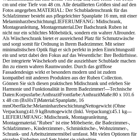
cm und eine Tiefe von 48 cm. Alle detaillierten Größen sind auf den
Fotos angegeben.MATERIAL: Der Schubladenschrank für das
Schlafzimmer besteht aus pflegeleichter Spanplatte 16 mm, mit einer
MelaminharzbeschichtungLIEFERUMFANG: Midischrank,
Montageanleitung, Montagematerial.Der Badschrank Ruben ist
nicht nur ein schlichtes Möbelstück, sondern ein wahrer Allrounder.
Als Wäscheschrank bietet er ausreichend Platz für Schmutzwäsche
und sorgt somit für Ordnung in Ihrem Badezimmer. Mit seiner
minimalistischen Optik fügt er sich perfekt in jeden Einrichtungsstil
ein und setzt dabei den Fokus auf das Wesentliche: Ihre Bedürfnisse.
Der integrierte Wäschekorb und die ausziehbare Schublade machen
ihn zu einem wahren Raumwunder. Durch das grifflose
Fassadendesign wirkt er besonders modern und ist zudem
kompatibel mit anderen Produkten aus der Ruben Collection.
Gönnen Sie sich diesen praktischen Midischrank und erleben Sie
Harmonie und Funktionalität in Ihrem Badezimmer!---Technische
Daten:Korpusfarbe:AnthrazitFrontfarbe:AnthrazitMaße:80 x 101.6
x 48 cm (BxHxT)Material:Spanplatte, 16
mmOberfläche:MelaminharzbeschichtungNettogewicht (Ohne
Verpackung):41.9 kgBruttogewicht (Inkl. Verpackung):45.1 kg---
LIEFERUMFANG: Midischrank, Montageanleitung,
Montagematerial."Ruben" ist eine Möbelserie, die Badezimmer-,
Schlafzimmer-, Kinderzimmer-, Schminktische-, Wohnzimmer-,
Schrank- und Arbeitszimmermöbel umfasst. Mit vielen Optionen für
einzelne Einheiten und Sets bietet sie vielseitige