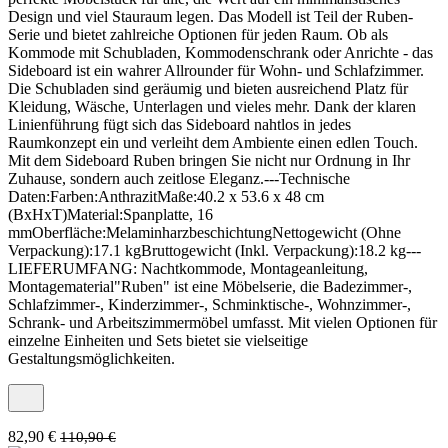
Design und viel Stauraum legen. Das Modell ist Teil der Ruben-
Serie und bietet zahlreiche Optionen für jeden Raum. Ob als
Kommode mit Schubladen, Kommodenschrank oder Anrichte - das
Sideboard ist ein wahrer Allrounder für Wohn- und Schlafzimmer.
Die Schubladen sind geräumig und bieten ausreichend Platz für
Kleidung, Wäsche, Unterlagen und vieles mehr. Dank der klaren
Linienführung fügt sich das Sideboard nahtlos in jedes
Raumkonzept ein und verleiht dem Ambiente einen edlen Touch.
Mit dem Sideboard Ruben bringen Sie nicht nur Ordnung in Ihr
Zuhause, sondern auch zeitlose Eleganz.---Technische
Daten:Farben:AnthrazitMaße:40.2 x 53.6 x 48 cm
(BxHxT)Material:Spanplatte, 16
mmOberfläche:MelaminharzbeschichtungNettogewicht (Ohne
Verpackung):17.1 kgBruttogewicht (Inkl. Verpackung):18.2 kg---
LIEFERUMFANG: Nachtkommode, Montageanleitung,
Montagematerial"Ruben" ist eine Möbelserie, die Badezimmer-,
Schlafzimmer-, Kinderzimmer-, Schminktische-, Wohnzimmer-,
Schrank- und Arbeitszimmermöbel umfasst. Mit vielen Optionen für
einzelne Einheiten und Sets bietet sie vielseitige
Gestaltungsmöglichkeiten.
82,90 €
110,90 €