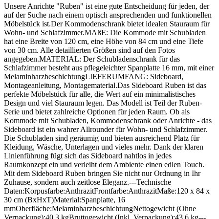
Unsere Anrichte "Ruben" ist eine gute Entscheidung für jeden, der
auf der Suche nach einem optisch ansprechenden und funktionellen
Möbelstück ist.Der Kommodenschrank bietet idealen Stauraum für
Wohn- und Schlafzimmer.MAßE: Die Kommode mit Schubladen
hat eine Breite von 120 cm, eine Höhe von 84 cm und eine Tiefe
von 30 cm. Alle detaillierten Größen sind auf den Fotos
angegeben.MATERIAL: Der Schubladenschrank für das
Schlafzimmer besteht aus pflegeleichter Spanplatte 16 mm, mit einer
MelaminharzbeschichtungLIEFERUMFANG: Sideboard,
Montageanleitung, Montagematerial.Das Sideboard Ruben ist das
perfekte Möbelstück für alle, die Wert auf ein minimalistisches
Design und viel Stauraum legen. Das Modell ist Teil der Ruben-
Serie und bietet zahlreiche Optionen für jeden Raum. Ob als
Kommode mit Schubladen, Kommodenschrank oder Anrichte - das
Sideboard ist ein wahrer Allrounder für Wohn- und Schlafzimmer.
Die Schubladen sind geräumig und bieten ausreichend Platz für
Kleidung, Wäsche, Unterlagen und vieles mehr. Dank der klaren
Linienführung fügt sich das Sideboard nahtlos in jedes
Raumkonzept ein und verleiht dem Ambiente einen edlen Touch.
Mit dem Sideboard Ruben bringen Sie nicht nur Ordnung in Ihr
Zuhause, sondern auch zeitlose Eleganz.---Technische
Daten:Korpusfarbe:AnthrazitFrontfarbe:AnthrazitMaße:120 x 84 x
30 cm (BxHxT)Material:Spanplatte, 16
mmOberfläche:MelaminharzbeschichtungNettogewicht (Ohne
Verpackung):40.3 kgBruttogewicht (Inkl. Verpackung):43.6 kg---