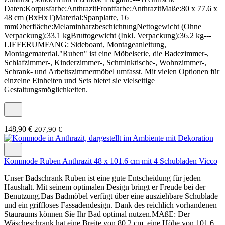
Daten:Korpusfarbe:AnthrazitFrontfarbe:AnthrazitMaße:80 x 77.6 x
48 cm (BxHxT)Material:Spanplatte, 16
mmOberfläche:MelaminharzbeschichtungNettogewicht (Ohne
Verpackung):33.1 kgBruttogewicht (Inkl. Verpackung):36.2 kg---
LIEFERUMFANG: Sideboard, Montageanleitung,
Montagematerial."Ruben" ist eine Möbelserie, die Badezimmer-,
Schlafzimmer-, Kinderzimmer-, Schminktische-, Wohnzimmer-,
Schrank- und Arbeitszimmermöbel umfasst. Mit vielen Optionen für
einzelne Einheiten und Sets bietet sie vielseitige
Gestaltungsmöglichkeiten.
148,90 €
207,90 €
Kommode Ruben Anthrazit 48 x 101.6 cm mit 4 Schubladen Vicco
Unser Badschrank Ruben ist eine gute Entscheidung für jeden
Haushalt. Mit seinem optimalen Design bringt er Freude bei der
Benutzung.Das Badmöbel verfügt über eine ausziehbare Schublade
und ein griffloses Fassadendesign. Dank des reichlich vorhandenen
Stauraums können Sie Ihr Bad optimal nutzen.MAßE: Der
Wäscheschrank hat eine Breite von 80,2 cm, eine Höhe von 101,6