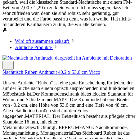
gekauft, weil die klassischen Standard-Nachttische mit einem FM-
Bett von 2,00 x 2,29 m zu klein waren. Ich muss sagen, dass ich
sehr zufrieden war, denn sie sind robust, sehr geräumig, gut
verarbeitet und die Farbe passt zu dem, was ich wollte. Hat nichts
mit anderen Kaufhäusern zu tun, die wir alle kennen.
🔝
Wird oft zusammen gekauft
Ähnliche Produkte
Nachttisch Ruben Anthrazit 40.2 x 53.6 cm Vicco
Unsere Anrichte "Ruben" ist eine gute Entscheidung für jeden, der
auf der Suche nach einem optisch ansprechenden und funktionellen
Möbelstück ist.Der Kommodenschrank bietet idealen Stauraum für
Wohn- und Schlafzimmer.MAßE: Die Kommode hat eine Breite
von 40,2 cm, eine Höhe von 53,6 cm und eine Tiefe von 48 cm.
Alle detaillierten Größen sind auf den Fotos
angegeben.MATERIAL: Der Beistelltisch besteht aus pflegeleichter
Spanplatte 16 mm, mit einer
MelaminharzbeschichtungLIEFERUMFANG: Nachtkommode,
Montageanleitung, MontagematerialDas Sideboard Ruben ist das
perfekte Möbelstück für alle, die Wert auf ein minimalistisches