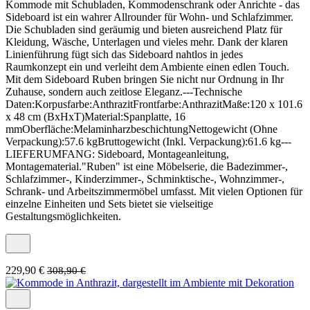
Kommode mit Schubladen, Kommodenschrank oder Anrichte - das
Sideboard ist ein wahrer Allrounder für Wohn- und Schlafzimmer.
Die Schubladen sind geräumig und bieten ausreichend Platz für
Kleidung, Wäsche, Unterlagen und vieles mehr. Dank der klaren
Linienführung fügt sich das Sideboard nahtlos in jedes
Raumkonzept ein und verleiht dem Ambiente einen edlen Touch.
Mit dem Sideboard Ruben bringen Sie nicht nur Ordnung in Ihr
Zuhause, sondern auch zeitlose Eleganz.---Technische
Daten:Korpusfarbe:AnthrazitFrontfarbe:AnthrazitMaße:120 x 101.6
x 48 cm (BxHxT)Material:Spanplatte, 16
mmOberfläche:MelaminharzbeschichtungNettogewicht (Ohne
Verpackung):57.6 kgBruttogewicht (Inkl. Verpackung):61.6 kg---
LIEFERUMFANG: Sideboard, Montageanleitung,
Montagematerial."Ruben" ist eine Möbelserie, die Badezimmer-,
Schlafzimmer-, Kinderzimmer-, Schminktische-, Wohnzimmer-,
Schrank- und Arbeitszimmermöbel umfasst. Mit vielen Optionen für
einzelne Einheiten und Sets bietet sie vielseitige
Gestaltungsmöglichkeiten.
229,90 €
308,90 €