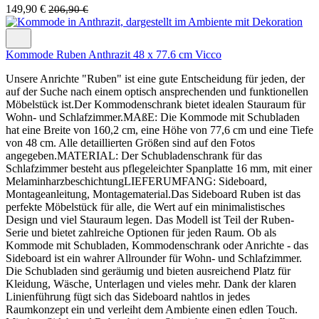
149,90 €
206,90 €
Kommode Ruben Anthrazit 48 x 77.6 cm Vicco
Unsere Anrichte "Ruben" ist eine gute Entscheidung für jeden, der
auf der Suche nach einem optisch ansprechenden und funktionellen
Möbelstück ist.Der Kommodenschrank bietet idealen Stauraum für
Wohn- und Schlafzimmer.MAßE: Die Kommode mit Schubladen
hat eine Breite von 160,2 cm, eine Höhe von 77,6 cm und eine Tiefe
von 48 cm. Alle detaillierten Größen sind auf den Fotos
angegeben.MATERIAL: Der Schubladenschrank für das
Schlafzimmer besteht aus pflegeleichter Spanplatte 16 mm, mit einer
MelaminharzbeschichtungLIEFERUMFANG: Sideboard,
Montageanleitung, Montagematerial.Das Sideboard Ruben ist das
perfekte Möbelstück für alle, die Wert auf ein minimalistisches
Design und viel Stauraum legen. Das Modell ist Teil der Ruben-
Serie und bietet zahlreiche Optionen für jeden Raum. Ob als
Kommode mit Schubladen, Kommodenschrank oder Anrichte - das
Sideboard ist ein wahrer Allrounder für Wohn- und Schlafzimmer.
Die Schubladen sind geräumig und bieten ausreichend Platz für
Kleidung, Wäsche, Unterlagen und vieles mehr. Dank der klaren
Linienführung fügt sich das Sideboard nahtlos in jedes
Raumkonzept ein und verleiht dem Ambiente einen edlen Touch.