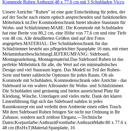
Kommode Ruben Anthrazit 48 x 77.6 cm mit 3 Schubladen Vicco
Unsere Anrichte "Ruben" ist eine gute Entscheidung für jeden, der
auf der Suche nach einem optisch ansprechenden und funktionellen
Möbelstück ist.Der Kommodenschrank bietet idealen Stauraum für
Wohn- und Schlafzimmer.MAßE: Die Kommode mit Schubladen
hat eine Breite von 80,2 cm, eine Höhe von 77,6 cm und eine Tiefe
von 48 cm. Alle detaillierten Größen sind auf den Fotos
angegeben.MATERIAL: Der Schubladenschrank für das
Schlafzimmer besteht aus pflegeleichter Spanplatte 16 mm, mit einer
MelaminharzbeschichtungLIEFERUMFANG: Sideboard,
Montageanleitung, Montagematerial.Das Sideboard Ruben ist das
perfekte Möbelstück für alle, die Wert auf ein minimalistisches
Design und viel Stauraum legen. Das Modell ist Teil der Ruben-
Serie und bietet zahlreiche Optionen für jeden Raum. Ob als
Kommode mit Schubladen, Kommodenschrank oder Anrichte - das
Sideboard ist ein wahrer Allrounder für Wohn- und Schlafzimmer.
Die Schubladen sind geräumig und bieten ausreichend Platz für
Kleidung, Wäsche, Unterlagen und vieles mehr. Dank der klaren
Linienführung fügt sich das Sideboard nahtlos in jedes
Raumkonzept ein und verleiht dem Ambiente einen edlen Touch.
Mit dem Sideboard Ruben bringen Sie nicht nur Ordnung in Ihr
Zuhause, sondern auch zeitlose Eleganz.---Technische
Daten:Korpusfarbe:AnthrazitFrontfarbe:AnthrazitMaße:80 x 77.6 x
48 cm (BxHxT)Material:Spanplatte, 16