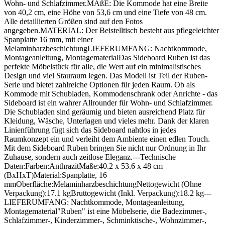
Wohn- und Schlafzimmer.MAßE: Die Kommode hat eine Breite
von 40,2 cm, eine Höhe von 53,6 cm und eine Tiefe von 48 cm.
Alle detaillierten Größen sind auf den Fotos
angegeben.MATERIAL: Der Beistelltisch besteht aus pflegeleichter
Spanplatte 16 mm, mit einer
MelaminharzbeschichtungLIEFERUMFANG: Nachtkommode,
Montageanleitung, MontagematerialDas Sideboard Ruben ist das
perfekte Möbelstück für alle, die Wert auf ein minimalistisches
Design und viel Stauraum legen. Das Modell ist Teil der Ruben-
Serie und bietet zahlreiche Optionen für jeden Raum. Ob als
Kommode mit Schubladen, Kommodenschrank oder Anrichte - das
Sideboard ist ein wahrer Allrounder für Wohn- und Schlafzimmer.
Die Schubladen sind geräumig und bieten ausreichend Platz für
Kleidung, Wäsche, Unterlagen und vieles mehr. Dank der klaren
Linienführung fügt sich das Sideboard nahtlos in jedes
Raumkonzept ein und verleiht dem Ambiente einen edlen Touch.
Mit dem Sideboard Ruben bringen Sie nicht nur Ordnung in Ihr
Zuhause, sondern auch zeitlose Eleganz.---Technische
Daten:Farben:AnthrazitMaße:40.2 x 53.6 x 48 cm
(BxHxT)Material:Spanplatte, 16
mmOberfläche:MelaminharzbeschichtungNettogewicht (Ohne
Verpackung):17.1 kgBruttogewicht (Inkl. Verpackung):18.2 kg---
LIEFERUMFANG: Nachtkommode, Montageanleitung,
Montagematerial"Ruben" ist eine Möbelserie, die Badezimmer-,
Schlafzimmer-, Kinderzimmer-, Schminktische-, Wohnzimmer-,