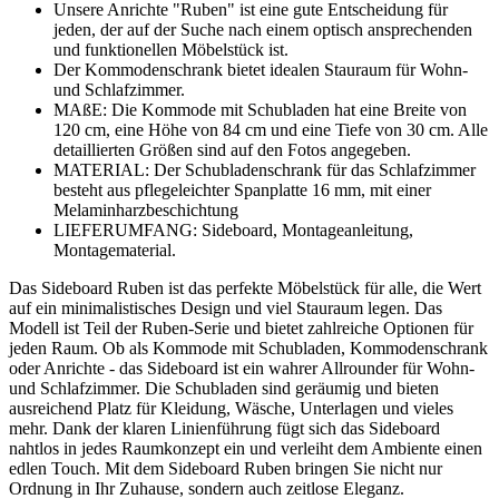
Unsere Anrichte "Ruben" ist eine gute Entscheidung für
jeden, der auf der Suche nach einem optisch ansprechenden
und funktionellen Möbelstück ist.
Der Kommodenschrank bietet idealen Stauraum für Wohn-
und Schlafzimmer.
MAßE: Die Kommode mit Schubladen hat eine Breite von
120 cm, eine Höhe von 84 cm und eine Tiefe von 30 cm. Alle
detaillierten Größen sind auf den Fotos angegeben.
MATERIAL: Der Schubladenschrank für das Schlafzimmer
besteht aus pflegeleichter Spanplatte 16 mm, mit einer
Melaminharzbeschichtung
LIEFERUMFANG: Sideboard, Montageanleitung,
Montagematerial.
Das Sideboard Ruben ist das perfekte Möbelstück für alle, die Wert
auf ein minimalistisches Design und viel Stauraum legen. Das
Modell ist Teil der Ruben-Serie und bietet zahlreiche Optionen für
jeden Raum. Ob als Kommode mit Schubladen, Kommodenschrank
oder Anrichte - das Sideboard ist ein wahrer Allrounder für Wohn-
und Schlafzimmer. Die Schubladen sind geräumig und bieten
ausreichend Platz für Kleidung, Wäsche, Unterlagen und vieles
mehr. Dank der klaren Linienführung fügt sich das Sideboard
nahtlos in jedes Raumkonzept ein und verleiht dem Ambiente einen
edlen Touch. Mit dem Sideboard Ruben bringen Sie nicht nur
Ordnung in Ihr Zuhause, sondern auch zeitlose Eleganz.