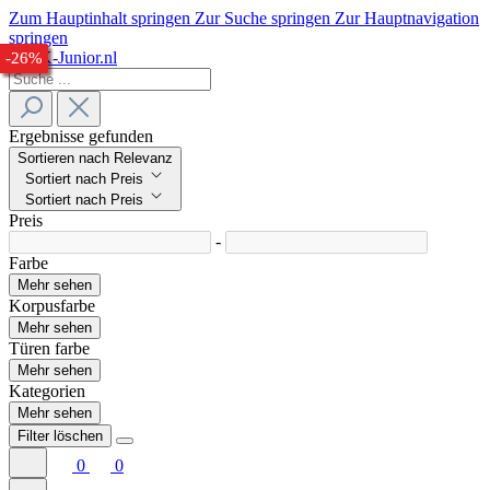
Zum Hauptinhalt springen
Zur Suche springen
Zur Hauptnavigation
springen
-28%
-25%
-26%
-28%
-28%
-26%
Ergebnisse gefunden
Sortieren nach Relevanz
Sortiert nach Preis
Sortiert nach Preis
Preis
-
Farbe
Mehr sehen
Korpusfarbe
Mehr sehen
Türen farbe
Mehr sehen
Kategorien
Mehr sehen
Filter löschen
0
0