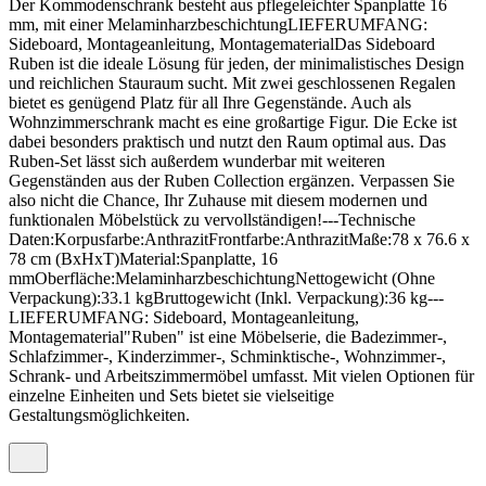
Der Kommodenschrank besteht aus pflegeleichter Spanplatte 16
mm, mit einer MelaminharzbeschichtungLIEFERUMFANG:
Sideboard, Montageanleitung, MontagematerialDas Sideboard
Ruben ist die ideale Lösung für jeden, der minimalistisches Design
und reichlichen Stauraum sucht. Mit zwei geschlossenen Regalen
bietet es genügend Platz für all Ihre Gegenstände. Auch als
Wohnzimmerschrank macht es eine großartige Figur. Die Ecke ist
dabei besonders praktisch und nutzt den Raum optimal aus. Das
Ruben-Set lässt sich außerdem wunderbar mit weiteren
Gegenständen aus der Ruben Collection ergänzen. Verpassen Sie
also nicht die Chance, Ihr Zuhause mit diesem modernen und
funktionalen Möbelstück zu vervollständigen!---Technische
Daten:Korpusfarbe:AnthrazitFrontfarbe:AnthrazitMaße:78 x 76.6 x
78 cm (BxHxT)Material:Spanplatte, 16
mmOberfläche:MelaminharzbeschichtungNettogewicht (Ohne
Verpackung):33.1 kgBruttogewicht (Inkl. Verpackung):36 kg---
LIEFERUMFANG: Sideboard, Montageanleitung,
Montagematerial"Ruben" ist eine Möbelserie, die Badezimmer-,
Schlafzimmer-, Kinderzimmer-, Schminktische-, Wohnzimmer-,
Schrank- und Arbeitszimmermöbel umfasst. Mit vielen Optionen für
einzelne Einheiten und Sets bietet sie vielseitige
Gestaltungsmöglichkeiten.