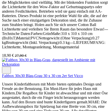
die Möglichkeiten sind vielfältig. Mit der blinkenden Funktion sorgt
die Lichterkette für den Wow-Faktor auf Geburtstagspartys oder
anderen Festlichkeiten. Betrieben wird sie ganz einfach mit AA-
Batterien. Dieses Produkt ist eine perfekte Wahl für alle, die auf der
Suche nach einer einzigartigen Dekoration sind, die ihr Zuhause
zum Strahlen bringt. Holen auch Sie sich unsere Cotton Ball
Lichterkette und verleihen Sie Ihrem Raum das besondere Etwas!---
Technische Daten:Farben:GrünMaße:310 x 310 x 310 cm
(BxHxT)Material:PVCNettogewicht (Ohne Verpackung):0.27
kgBruttogewicht (Inkl. Verpackung):0.3 kg---LIEFERUMFANG:
Lichterkette, Montageanleitung, Montagematerial
18,90 €
27,90 €
Faltbox 30x30 Blau-Grau 30 x 30 cm 2er Set Vicco
Unsere Kinderfaltboxen mit Motiv bieten optimales Design und
Freude an der Benutzung. Ein Must-Have für jedes Haus mit
Kindern.Die Regalbox für Kinder ist abwaschbar und mit einer Öse
ausgestattet, durch die ein Finger leicht herausgezogen werden
kann. Auf den Boxen sind bunte Kinderfiguren gemalt.MAßE: Die
Aufbewahrungsbox für Spielzeug hat eine Breite von 30 cm, eine
Höhe von 30 cm und eine Tiefe von 30 cm. Alle detaillierten