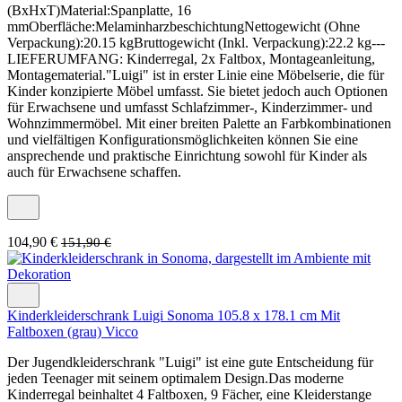
(BxHxT)Material:Spanplatte, 16
mmOberfläche:MelaminharzbeschichtungNettogewicht (Ohne
Verpackung):20.15 kgBruttogewicht (Inkl. Verpackung):22.2 kg---
LIEFERUMFANG: Kinderregal, 2x Faltbox, Montageanleitung,
Montagematerial."Luigi" ist in erster Linie eine Möbelserie, die für
Kinder konzipierte Möbel umfasst. Sie bietet jedoch auch Optionen
für Erwachsene und umfasst Schlafzimmer-, Kinderzimmer- und
Wohnzimmermöbel. Mit einer breiten Palette an Farbkombinationen
und vielfältigen Konfigurationsmöglichkeiten können Sie eine
ansprechende und praktische Einrichtung sowohl für Kinder als
auch für Erwachsene schaffen.
104,90 €
151,90 €
Kinderkleiderschrank Luigi Sonoma 105.8 x 178.1 cm Mit
Faltboxen (grau) Vicco
Der Jugendkleiderschrank "Luigi" ist eine gute Entscheidung für
jeden Teenager mit seinem optimalem Design.Das moderne
Kinderregal beinhaltet 4 Faltboxen, 9 Fächer, eine Kleiderstange