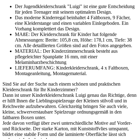
Der Jugendkleiderschrank "Luigi" ist eine gute Entscheidung
für jeden Teenager mit seinem optimalem Design.
Das moderne Kinderregal beinhaltet 4 Faltboxen, 9 Fächer,
eine Kleiderstange und einen variablen Einlegeboden. Ein
Vorhang komplettiert das Design.
MAßE: Der Kleiderschrank für Kinder hat folgende
Abmessungen: Breite: 105,8 cm, Höhe: 178,1 cm, Tiefe: 38
cm. Alle detaillierten Größen sind auf den Fotos angegeben.
MATERIAL: Der Kinderzimmerschrank besteht aus
pflegeleichter Spanplatte 16 mm, mit einer
Melaminharzbeschichtung
LIEFERUMFANG: Kinderkleiderschrank, 4 x Faltboxen,
Montageanleitung, Montagematerial.
Sind Sie auf der Suche nach einem schönen und praktischen
Kleiderschrank für Ihr Kinderzimmer?
Dann ist unser Kinderkleiderschrank Luigi genau das Richtige, denn
er hilft Ihnen die Lieblingsspielzeuge der Kleinen stilvoll und in
Reichweite aufzubewahren. Gleichzeitig bringen Sie auch viele,
kleine, schwerverstaubare Spielzeuge ordnungsgemäß in den
faltbaren Boxen unter.
Jede davon verfügt über zwei unterschiedliche Motive auf Vorder-
und Rückseite. Der starke Karton, mit Kunststoffvlies umspannt,
bildet eine stabile Form und die laminierte Oberfläche lässt sich