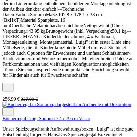
der im Lieferumfang enthaltenen, bebilderten Montageanleitung ist
der Aufbau denkbar einfach!---Technische
Daten:Farben:SonomaMaße:105.8 x 178.1 x 38 cm
(BxHxT)Material:Spanplatte, 16
mmOberfläche:MelaminharzbeschichtungNettogewicht (Ohne
Verpackung):43.95 kgBruttogewicht (Inkl. Verpackung):50.1 kg---
LIEFERUMFANG: Kinderkleiderschrank, 4 x Faltboxen,
Montageanleitung, Montagematerial."Luigi" ist in erster Linie eine
Möbelserie, die für Kinder konzipierte Möbel umfasst. Sie bietet
jedoch auch Optionen für Erwachsene und umfasst Schlafzimmer-,
Kinderzimmer- und Wohnzimmermöbel. Mit einer breiten Palette an
Farbkombinationen und vielfältigen Konfigurationsmöglichkeiten
können Sie eine ansprechende und praktische Einrichtung sowohl
für Kinder als auch für Erwachsene schaffen.
256,90 €
337,90 €
Bücherregal Luigi Sonoma 72 x 79 cm Vicco
Unser Spielzeugschrank Aufbewahrungsboxen "Luigi" ist eine gute
Entscheidung für jedes Haus.Das Spielzeugregal Boxen bietet