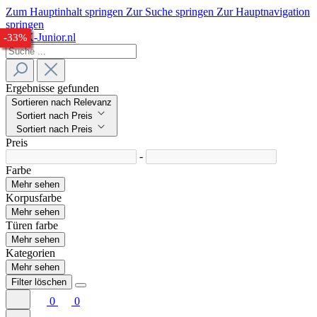
Zum Hauptinhalt springen
Zur Suche springen
Zur Hauptnavigation
springen
-31%
-24%
-26%
-23%
-32%
-33%
Ergebnisse gefunden
Sortieren nach Relevanz
Sortiert nach Preis
Sortiert nach Preis
Preis
-
Farbe
Mehr sehen
Korpusfarbe
Mehr sehen
Türen farbe
Mehr sehen
Kategorien
Mehr sehen
Filter löschen
0
0