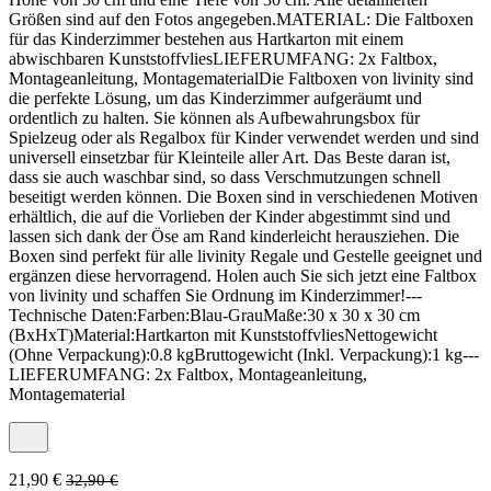
Größen sind auf den Fotos angegeben.MATERIAL: Die Faltboxen
für das Kinderzimmer bestehen aus Hartkarton mit einem
abwischbaren KunststoffvliesLIEFERUMFANG: 2x Faltbox,
Montageanleitung, MontagematerialDie Faltboxen von livinity sind
die perfekte Lösung, um das Kinderzimmer aufgeräumt und
ordentlich zu halten. Sie können als Aufbewahrungsbox für
Spielzeug oder als Regalbox für Kinder verwendet werden und sind
universell einsetzbar für Kleinteile aller Art. Das Beste daran ist,
dass sie auch waschbar sind, so dass Verschmutzungen schnell
beseitigt werden können. Die Boxen sind in verschiedenen Motiven
erhältlich, die auf die Vorlieben der Kinder abgestimmt sind und
lassen sich dank der Öse am Rand kinderleicht herausziehen. Die
Boxen sind perfekt für alle livinity Regale und Gestelle geeignet und
ergänzen diese hervorragend. Holen auch Sie sich jetzt eine Faltbox
von livinity und schaffen Sie Ordnung im Kinderzimmer!---
Technische Daten:Farben:Blau-GrauMaße:30 x 30 x 30 cm
(BxHxT)Material:Hartkarton mit KunststoffvliesNettogewicht
(Ohne Verpackung):0.8 kgBruttogewicht (Inkl. Verpackung):1 kg---
LIEFERUMFANG: 2x Faltbox, Montageanleitung,
Montagematerial
21,90 €
32,90 €