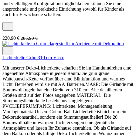
und vielfältigen Konfigurationsmöglichkeiten können Sie eine
ansprechende und praktische Einrichtung sowohl für Kinder als
auch für Erwachsene schaffen.
220,90 €
285,90 €
Lichterkette Grün 310 cm Vicco
Mit unserer Deko-Lichterkette schaffen Sie im Handumdrehen eine
angenehme Atmosphäre in jedem Raum.Die grün-graue
Wattebausch-Kette verfügt über eine Blinkfunktion und warmes
Licht. Betrieben wird sie mit AA-Batterien.MAßE: Die Girlande mit
Baumwollkugeln hat eine Breite von 310 cm. Alle detaillierten
Größen sind auf den Fotos angegeben.MATERIAL: Die
Stimmungslichterkette besteht aus langlebigem
PVCLIEFERUMFANG: Lichterkette, Montageanleitung,
MontagematerialUnsere Cotton Ball Lichterkette ist nicht nur ein
Dekorationsartikel, sondern ein Stimmungsaufheller! Die 20
Baumwollbälle in warmem Licht erzeugen eine gemütliche
Atmosphäre und lassen Ihr Zuhause erstrahlen. Ob als Girlande auf
dem Balkon oder als luftige Deko-Lichterkette im Wohnzimmer -