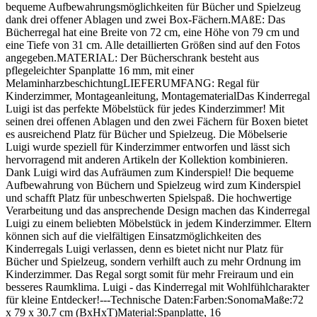
bequeme Aufbewahrungsmöglichkeiten für Bücher und Spielzeug
dank drei offener Ablagen und zwei Box-Fächern.MAßE: Das
Bücherregal hat eine Breite von 72 cm, eine Höhe von 79 cm und
eine Tiefe von 31 cm. Alle detaillierten Größen sind auf den Fotos
angegeben.MATERIAL: Der Bücherschrank besteht aus
pflegeleichter Spanplatte 16 mm, mit einer
MelaminharzbeschichtungLIEFERUMFANG: Regal für
Kinderzimmer, Montageanleitung, MontagematerialDas Kinderregal
Luigi ist das perfekte Möbelstück für jedes Kinderzimmer! Mit
seinen drei offenen Ablagen und den zwei Fächern für Boxen bietet
es ausreichend Platz für Bücher und Spielzeug. Die Möbelserie
Luigi wurde speziell für Kinderzimmer entworfen und lässt sich
hervorragend mit anderen Artikeln der Kollektion kombinieren.
Dank Luigi wird das Aufräumen zum Kinderspiel! Die bequeme
Aufbewahrung von Büchern und Spielzeug wird zum Kinderspiel
und schafft Platz für unbeschwerten Spielspaß. Die hochwertige
Verarbeitung und das ansprechende Design machen das Kinderregal
Luigi zu einem beliebten Möbelstück in jedem Kinderzimmer. Eltern
können sich auf die vielfältigen Einsatzmöglichkeiten des
Kinderregals Luigi verlassen, denn es bietet nicht nur Platz für
Bücher und Spielzeug, sondern verhilft auch zu mehr Ordnung im
Kinderzimmer. Das Regal sorgt somit für mehr Freiraum und ein
besseres Raumklima. Luigi - das Kinderregal mit Wohlfühlcharakter
für kleine Entdecker!---Technische Daten:Farben:SonomaMaße:72
x 79 x 30.7 cm (BxHxT)Material:Spanplatte, 16