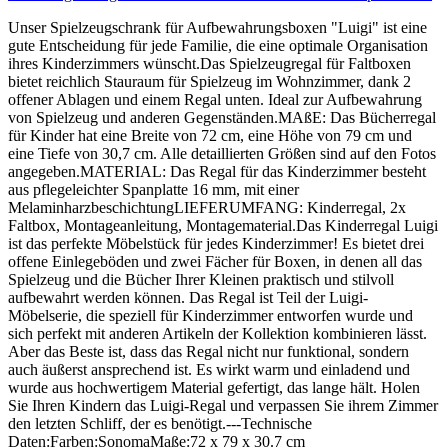
Unser Spielzeugschrank für Aufbewahrungsboxen "Luigi" ist eine
gute Entscheidung für jede Familie, die eine optimale Organisation
ihres Kinderzimmers wünscht.Das Spielzeugregal für Faltboxen
bietet reichlich Stauraum für Spielzeug im Wohnzimmer, dank 2
offener Ablagen und einem Regal unten. Ideal zur Aufbewahrung
von Spielzeug und anderen Gegenständen.MAßE: Das Bücherregal
für Kinder hat eine Breite von 72 cm, eine Höhe von 79 cm und
eine Tiefe von 30,7 cm. Alle detaillierten Größen sind auf den Fotos
angegeben.MATERIAL: Das Regal für das Kinderzimmer besteht
aus pflegeleichter Spanplatte 16 mm, mit einer
MelaminharzbeschichtungLIEFERUMFANG: Kinderregal, 2x
Faltbox, Montageanleitung, Montagematerial.Das Kinderregal Luigi
ist das perfekte Möbelstück für jedes Kinderzimmer! Es bietet drei
offene Einlegeböden und zwei Fächer für Boxen, in denen all das
Spielzeug und die Bücher Ihrer Kleinen praktisch und stilvoll
aufbewahrt werden können. Das Regal ist Teil der Luigi-
Möbelserie, die speziell für Kinderzimmer entworfen wurde und
sich perfekt mit anderen Artikeln der Kollektion kombinieren lässt.
Aber das Beste ist, dass das Regal nicht nur funktional, sondern
auch äußerst ansprechend ist. Es wirkt warm und einladend und
wurde aus hochwertigem Material gefertigt, das lange hält. Holen
Sie Ihren Kindern das Luigi-Regal und verpassen Sie ihrem Zimmer
den letzten Schliff, der es benötigt.---Technische
Daten:Farben:SonomaMaße:72 x 79 x 30.7 cm