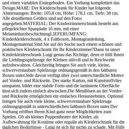
und einen variablen Einlegeboden. Ein Vorhang komplettiert das
Design.MAßE: Der Kleiderschrank für Kinder hat folgende
Abmessungen: Breite: 105,8 cm, Höhe: 178,1 cm, Tiefe: 38 cm.
Alle detaillierten Größen sind auf den Fotos
angegeben.MATERIAL: Der Kinderzimmerschrank besteht aus
pflegeleichter Spanplatte 16 mm, mit einer
MelaminharzbeschichtungLIEFERUMFANG:
Kinderkleiderschrank, 4 x Faltboxen, Montageanleitung,
Montagematerial.Sind Sie auf der Suche nach einem schönen und
praktischen Kleiderschrank für Ihr Kinderzimmer?Dann ist unser
Kinderkleiderschrank Luigi genau das Richtige, denn er hilft Ihnen
die Lieblingsspielzeuge der Kleinen stilvoll und in Reichweite
aufzubewahren. Gleichzeitig bringen Sie auch viele, kleine,
schwerverstaubare Spielzeuge ordnungsgemäß in den faltbaren
Boxen unter.Jede davon verfügt über zwei unterschiedliche Motive
auf Vorder- und Rückseite. Der starke Karton, mit Kunststoffvlies
umspannt, bildet eine stabile Form und die laminierte Oberfläche
lässt sich zudem einfach abwischen.Die Metallösen an der Vorder-
und Rückseite ermöglichen ein einfaches Herausnehmen. Optional
bringen Sie auch viele kleine, schwerverstaubare Spielzeuge
ordnungsgemäß in unterschiedlichen faltbaren Boxen unter.Der
Vorhang eröffnet Ihrem Kind ganz neue Möglichkeiten zum
Spielen. Ob als kleines Puppentheater der Kinder, als
Aufbewahrung für Kostüme oder regulär als Kleiderschrank für die
täglichen Bedürfnisse - Luigi ist sich für nichts zu schade. Mit Hilfe