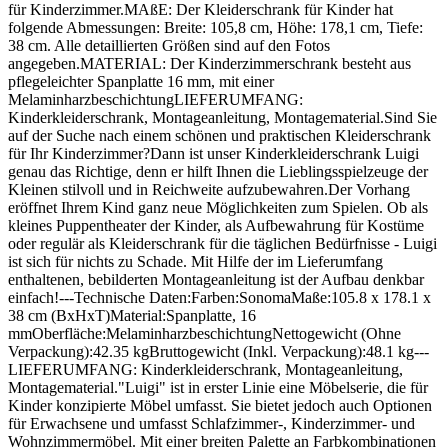
für Kinderzimmer.MAßE: Der Kleiderschrank für Kinder hat
folgende Abmessungen: Breite: 105,8 cm, Höhe: 178,1 cm, Tiefe:
38 cm. Alle detaillierten Größen sind auf den Fotos
angegeben.MATERIAL: Der Kinderzimmerschrank besteht aus
pflegeleichter Spanplatte 16 mm, mit einer
MelaminharzbeschichtungLIEFERUMFANG:
Kinderkleiderschrank, Montageanleitung, Montagematerial.Sind Sie
auf der Suche nach einem schönen und praktischen Kleiderschrank
für Ihr Kinderzimmer?Dann ist unser Kinderkleiderschrank Luigi
genau das Richtige, denn er hilft Ihnen die Lieblingsspielzeuge der
Kleinen stilvoll und in Reichweite aufzubewahren.Der Vorhang
eröffnet Ihrem Kind ganz neue Möglichkeiten zum Spielen. Ob als
kleines Puppentheater der Kinder, als Aufbewahrung für Kostüme
oder regulär als Kleiderschrank für die täglichen Bedürfnisse - Luigi
ist sich für nichts zu Schade. Mit Hilfe der im Lieferumfang
enthaltenen, bebilderten Montageanleitung ist der Aufbau denkbar
einfach!---Technische Daten:Farben:SonomaMaße:105.8 x 178.1 x
38 cm (BxHxT)Material:Spanplatte, 16
mmOberfläche:MelaminharzbeschichtungNettogewicht (Ohne
Verpackung):42.35 kgBruttogewicht (Inkl. Verpackung):48.1 kg---
LIEFERUMFANG: Kinderkleiderschrank, Montageanleitung,
Montagematerial."Luigi" ist in erster Linie eine Möbelserie, die für
Kinder konzipierte Möbel umfasst. Sie bietet jedoch auch Optionen
für Erwachsene und umfasst Schlafzimmer-, Kinderzimmer- und
Wohnzimmermöbel. Mit einer breiten Palette an Farbkombinationen