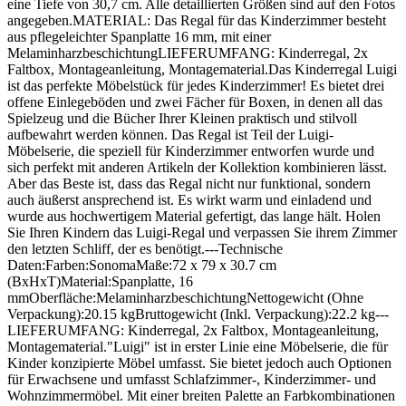
eine Tiefe von 30,7 cm. Alle detaillierten Größen sind auf den Fotos
angegeben.MATERIAL: Das Regal für das Kinderzimmer besteht
aus pflegeleichter Spanplatte 16 mm, mit einer
MelaminharzbeschichtungLIEFERUMFANG: Kinderregal, 2x
Faltbox, Montageanleitung, Montagematerial.Das Kinderregal Luigi
ist das perfekte Möbelstück für jedes Kinderzimmer! Es bietet drei
offene Einlegeböden und zwei Fächer für Boxen, in denen all das
Spielzeug und die Bücher Ihrer Kleinen praktisch und stilvoll
aufbewahrt werden können. Das Regal ist Teil der Luigi-
Möbelserie, die speziell für Kinderzimmer entworfen wurde und
sich perfekt mit anderen Artikeln der Kollektion kombinieren lässt.
Aber das Beste ist, dass das Regal nicht nur funktional, sondern
auch äußerst ansprechend ist. Es wirkt warm und einladend und
wurde aus hochwertigem Material gefertigt, das lange hält. Holen
Sie Ihren Kindern das Luigi-Regal und verpassen Sie ihrem Zimmer
den letzten Schliff, der es benötigt.---Technische
Daten:Farben:SonomaMaße:72 x 79 x 30.7 cm
(BxHxT)Material:Spanplatte, 16
mmOberfläche:MelaminharzbeschichtungNettogewicht (Ohne
Verpackung):20.15 kgBruttogewicht (Inkl. Verpackung):22.2 kg---
LIEFERUMFANG: Kinderregal, 2x Faltbox, Montageanleitung,
Montagematerial."Luigi" ist in erster Linie eine Möbelserie, die für
Kinder konzipierte Möbel umfasst. Sie bietet jedoch auch Optionen
für Erwachsene und umfasst Schlafzimmer-, Kinderzimmer- und
Wohnzimmermöbel. Mit einer breiten Palette an Farbkombinationen