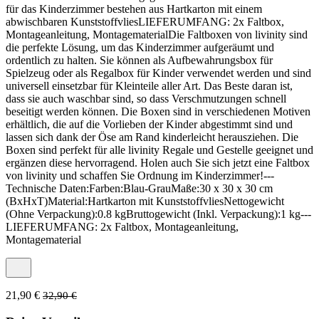
für das Kinderzimmer bestehen aus Hartkarton mit einem
abwischbaren KunststoffvliesLIEFERUMFANG: 2x Faltbox,
Montageanleitung, MontagematerialDie Faltboxen von livinity sind
die perfekte Lösung, um das Kinderzimmer aufgeräumt und
ordentlich zu halten. Sie können als Aufbewahrungsbox für
Spielzeug oder als Regalbox für Kinder verwendet werden und sind
universell einsetzbar für Kleinteile aller Art. Das Beste daran ist,
dass sie auch waschbar sind, so dass Verschmutzungen schnell
beseitigt werden können. Die Boxen sind in verschiedenen Motiven
erhältlich, die auf die Vorlieben der Kinder abgestimmt sind und
lassen sich dank der Öse am Rand kinderleicht herausziehen. Die
Boxen sind perfekt für alle livinity Regale und Gestelle geeignet und
ergänzen diese hervorragend. Holen auch Sie sich jetzt eine Faltbox
von livinity und schaffen Sie Ordnung im Kinderzimmer!---
Technische Daten:Farben:Blau-GrauMaße:30 x 30 x 30 cm
(BxHxT)Material:Hartkarton mit KunststoffvliesNettogewicht
(Ohne Verpackung):0.8 kgBruttogewicht (Inkl. Verpackung):1 kg---
LIEFERUMFANG: 2x Faltbox, Montageanleitung,
Montagematerial
21,90 €
32,90 €