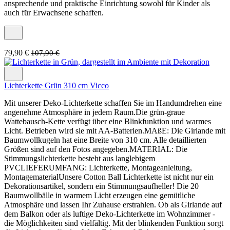
ansprechende und praktische Einrichtung sowohl für Kinder als
auch für Erwachsene schaffen.
79,90 €
107,90 €
Lichterkette Grün 310 cm Vicco
Mit unserer Deko-Lichterkette schaffen Sie im Handumdrehen eine
angenehme Atmosphäre in jedem Raum.Die grün-graue
Wattebausch-Kette verfügt über eine Blinkfunktion und warmes
Licht. Betrieben wird sie mit AA-Batterien.MAßE: Die Girlande mit
Baumwollkugeln hat eine Breite von 310 cm. Alle detaillierten
Größen sind auf den Fotos angegeben.MATERIAL: Die
Stimmungslichterkette besteht aus langlebigem
PVCLIEFERUMFANG: Lichterkette, Montageanleitung,
MontagematerialUnsere Cotton Ball Lichterkette ist nicht nur ein
Dekorationsartikel, sondern ein Stimmungsaufheller! Die 20
Baumwollbälle in warmem Licht erzeugen eine gemütliche
Atmosphäre und lassen Ihr Zuhause erstrahlen. Ob als Girlande auf
dem Balkon oder als luftige Deko-Lichterkette im Wohnzimmer -
die Möglichkeiten sind vielfältig. Mit der blinkenden Funktion sorgt