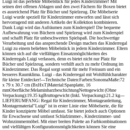
Luigi ist das perfekte Möbelstück für jedes Kinderzimmer! Mit
seinen drei offenen Ablagen und den zwei Fächern für Boxen bietet
es ausreichend Platz für Bücher und Spielzeug. Die Möbelserie
Luigi wurde speziell für Kinderzimmer entworfen und lässt sich
hervorragend mit anderen Artikeln der Kollektion kombinieren.
Dank Luigi wird das Aufräumen zum Kinderspiel! Die bequeme
Aufbewahrung von Büchern und Spielzeug wird zum Kinderspiel
und schafft Platz für unbeschwerten Spielspaß. Die hochwertige
Verarbeitung und das ansprechende Design machen das Kinderregal
Luigi zu einem beliebten Möbelstück in jedem Kinderzimmer. Eltern
können sich auf die vielfältigen Einsatzmöglichkeiten des
Kinderregals Luigi verlassen, denn es bietet nicht nur Platz für
Bücher und Spielzeug, sondern verhilft auch zu mehr Ordnung im
Kinderzimmer. Das Regal sorgt somit für mehr Freiraum und ein
besseres Raumklima. Luigi - das Kinderregal mit Wohlfühlcharakter
für kleine Entdecker!---Technische Daten:Farben:SonomaMaße:72
x 79 x 30.7 cm (BxHxT)Material:Spanplatte, 16
mmOberfläche:MelaminharzbeschichtungNettogewicht (Ohne
Verpackung):19.35 kgBruttogewicht (Inkl. Verpackung):21.2 kg---
LIEFERUMFANG: Regal für Kinderzimmer, Montageanleitung,
Montagematerial"Luigi" ist in erster Linie eine Möbelserie, die für
Kinder konzipierte Möbel umfasst. Sie bietet jedoch auch Optionen
für Erwachsene und umfasst Schlafzimmer-, Kinderzimmer- und
Wohnzimmermöbel. Mit einer breiten Palette an Farbkombinationen
und vielfältigen Konfigurationsmöglichkeiten können Sie eine