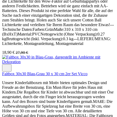
die Lichterkette für den Wow-Faktor auf Geburtstagspartys oder
anderen Festlichkeiten. Betrieben wird sie ganz einfach mit AA-
Batterien. Dieses Produkt ist eine perfekte Wahl für alle, die auf der
Suche nach einer einzigartigen Dekoration sind, die ihr Zuhause
zum Strahlen bringt. Holen auch Sie sich unsere Cotton Ball
Lichterkette und verleihen Sie Ihrem Raum das besondere Etwas!---
Technische Daten:Farben:GrünMaße:310 x 310 x 310 cm
(BxHxT)Material:PVCNettogewicht (Ohne Verpackung):0.27
kgBruttogewicht (Inkl. Verpackung):0.3 kg---LIEFERUMFANG:
Lichterkette, Montageanleitung, Montagematerial
18,90 €
27,90 €
Faltbox 30x30 Blau-Grau 30 x 30 cm 2er Set Vicco
Unsere Kinderfaltboxen mit Motiv bieten optimales Design und
Freude an der Benutzung. Ein Must-Have für jedes Haus mit
Kindern.Die Regalbox für Kinder ist abwaschbar und mit einer Öse
ausgestattet, durch die ein Finger leicht herausgezogen werden
kann. Auf den Boxen sind bunte Kinderfiguren gemalt.MAßE: Die
Aufbewahrungsbox für Spielzeug hat eine Breite von 30 cm, eine
Höhe von 30 cm und eine Tiefe von 30 cm. Alle detaillierten
Größen sind auf den Fotos angegeben.MATERIAL: Die Faltboxen