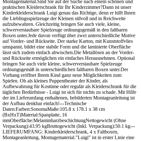
Montagematerial.Sind Sie auf der Suche nach einem schönen und
praktischen Kleiderschrank für Ihr Kinderzimmer?Dann ist unser
Kinderkleiderschrank Luigi genau das Richtige, denn er hilft Ihnen
die Lieblingsspielzeuge der Kleinen stilvoll und in Reichweite
aufzubewahren. Gleichzeitig bringen Sie auch viele, kleine,
schwerverstaubare Spielzeuge ordnungsgemäß in den faltbaren
Boxen unter.Jede davon verfügt über zwei unterschiedliche Motive
auf Vorder- und Rückseite. Der starke Karton, mit Kunststoffvlies
umspannt, bildet eine stabile Form und die laminierte Oberfläche
lässt sich zudem einfach abwischen.Die Metallösen an der Vorder-
und Rückseite ermöglichen ein einfaches Herausnehmen. Optional
bringen Sie auch viele kleine, schwerverstaubare Spielzeuge
ordnungsgemäß in unterschiedlichen faltbaren Boxen unter.Der
Vorhang eröffnet Ihrem Kind ganz neue Möglichkeiten zum
Spielen. Ob als kleines Puppentheater der Kinder, als
Aufbewahrung für Kostüme oder regulär als Kleiderschrank für die
täglichen Bedürfnisse - Luigi ist sich für nichts zu schade. Mit Hilfe
der im Lieferumfang enthaltenen, bebilderten Montageanleitung ist
der Aufbau denkbar einfach!---Technische
Daten:Farben:SonomaMaße:105.8 x 178.1 x 38 cm
(BxHxT)Material:Spanplatte, 16
mmOberfläche:MelaminharzbeschichtungNettogewicht (Ohne
Verpackung):43.95 kgBruttogewicht (Inkl. Verpackung):50.1 kg---
LIEFERUMFANG: Kinderkleiderschrank, 4 x Faltboxen,
Montageanleitung, Montagematerial."Luigi" ist in erster Linie eine