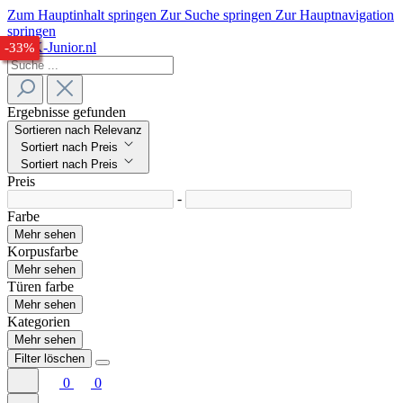
Zum Hauptinhalt springen
Zur Suche springen
Zur Hauptnavigation
springen
-31%
-24%
-26%
-32%
-33%
Ergebnisse gefunden
Sortieren nach Relevanz
Sortiert nach Preis
Sortiert nach Preis
Preis
-
Farbe
Mehr sehen
Korpusfarbe
Mehr sehen
Türen farbe
Mehr sehen
Kategorien
Mehr sehen
Filter löschen
0
0