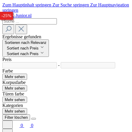
Zum Hauptinhalt springen
Zur Suche springen
Zur Hauptnavigation
springen
-24%
-25%
-26%
-25%
Ergebnisse gefunden
Sortieren nach Relevanz
Sortiert nach Preis
Sortiert nach Preis
Preis
-
Farbe
Mehr sehen
Korpusfarbe
Mehr sehen
Türen farbe
Mehr sehen
Kategorien
Mehr sehen
Filter löschen
0
0