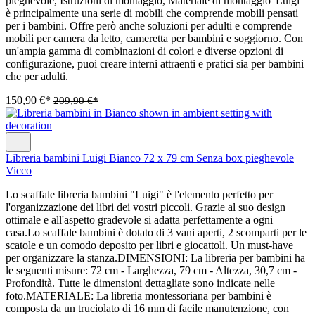
pieghevole, Istruzioni di montaggio, Materiale di montaggio"Luigi"
è principalmente una serie di mobili che comprende mobili pensati
per i bambini. Offre però anche soluzioni per adulti e comprende
mobili per camera da letto, cameretta per bambini e soggiorno. Con
un'ampia gamma di combinazioni di colori e diverse opzioni di
configurazione, puoi creare interni attraenti e pratici sia per bambini
che per adulti.
150,90 €*
209,90 €*
Libreria bambini Luigi Bianco 72 x 79 cm Senza box pieghevole
Vicco
Lo scaffale libreria bambini "Luigi" è l'elemento perfetto per
l'organizzazione dei libri dei vostri piccoli. Grazie al suo design
ottimale e all'aspetto gradevole si adatta perfettamente a ogni
casa.Lo scaffale bambini è dotato di 3 vani aperti, 2 scomparti per le
scatole e un comodo deposito per libri e giocattoli. Un must-have
per organizzare la stanza.DIMENSIONI: La libreria per bambini ha
le seguenti misure: 72 cm - Larghezza, 79 cm - Altezza, 30,7 cm -
Profondità. Tutte le dimensioni dettagliate sono indicate nelle
foto.MATERIALE: La libreria montessoriana per bambini è
composta da un truciolato di 16 mm di facile manutenzione, con