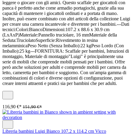
leggere o giocare con gli amici. Questo scaffale per giocattoli con
panca è perfetto anche come armadio portagiochi, grazie alla sua
capacità di mantenere i giocattoli ordinati e a portata di mano.
Inoltre, può essere combinato con altri articoli della collezione Luigi
per creare una camera incantevole e divertente per i bambini.---Dati
tecnici:Colori:BiancoDimensioni:107.2 x 88.6 x 30.9 cm
(LxAxP)Materiale:Pannello truciolare, 16 mmMateriale della
Seduta:TruciolatoSuperficie:Rivestimento in resina
melamminicaPeso Netto (Senza Imballo):22 kgPeso Lordo (Con
Imballo):25 kg---FORNITURA: Scaffale per bambini, Istruzioni di
montaggio, Materiale di montaggio"Luigi" è principalmente una
serie di mobili che comprende mobili pensati per i bambini. Offre
però anche soluzioni per adulti e comprende mobili per camera da
letto, cameretta per bambini e soggiorno. Con un'ampia gamma di
combinazioni di colori e diverse opzioni di configurazione, puoi
creare interni attraenti e pratici sia per bambini che per adulti.
116,90 €*
151,90 €*
Libreria bambini Luigi Bianco 107.2 x 114.2 cm Vicco