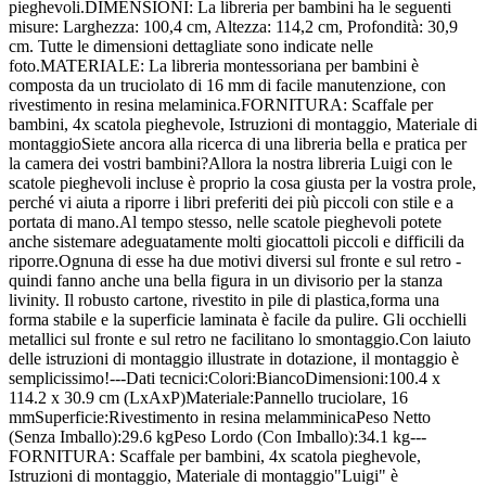
pieghevoli.DIMENSIONI: La libreria per bambini ha le seguenti
misure: Larghezza: 100,4 cm, Altezza: 114,2 cm, Profondità: 30,9
cm. Tutte le dimensioni dettagliate sono indicate nelle
foto.MATERIALE: La libreria montessoriana per bambini è
composta da un truciolato di 16 mm di facile manutenzione, con
rivestimento in resina melaminica.FORNITURA: Scaffale per
bambini, 4x scatola pieghevole, Istruzioni di montaggio, Materiale di
montaggioSiete ancora alla ricerca di una libreria bella e pratica per
la camera dei vostri bambini?Allora la nostra libreria Luigi con le
scatole pieghevoli incluse è proprio la cosa giusta per la vostra prole,
perché vi aiuta a riporre i libri preferiti dei più piccoli con stile e a
portata di mano.Al tempo stesso, nelle scatole pieghevoli potete
anche sistemare adeguatamente molti giocattoli piccoli e difficili da
riporre.Ognuna di esse ha due motivi diversi sul fronte e sul retro -
quindi fanno anche una bella figura in un divisorio per la stanza
livinity. Il robusto cartone, rivestito in pile di plastica,forma una
forma stabile e la superficie laminata è facile da pulire. Gli occhielli
metallici sul fronte e sul retro ne facilitano lo smontaggio.Con laiuto
delle istruzioni di montaggio illustrate in dotazione, il montaggio è
semplicissimo!---Dati tecnici:Colori:BiancoDimensioni:100.4 x
114.2 x 30.9 cm (LxAxP)Materiale:Pannello truciolare, 16
mmSuperficie:Rivestimento in resina melamminicaPeso Netto
(Senza Imballo):29.6 kgPeso Lordo (Con Imballo):34.1 kg---
FORNITURA: Scaffale per bambini, 4x scatola pieghevole,
Istruzioni di montaggio, Materiale di montaggio"Luigi" è