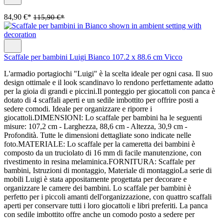
84,90 €*
115,90 €*
Scaffale per bambini Luigi Bianco 107.2 x 88.6 cm Vicco
L'armadio portagiochi "Luigi" è la scelta ideale per ogni casa. Il suo
design ottimale e il look scandinavo lo rendono perfettamente adatto
per la gioia di grandi e piccini.Il ponteggio per giocattoli con panca è
dotato di 4 scaffali aperti e un sedile imbottito per offrire posti a
sedere comodi. Ideale per organizzare e riporre i
giocattoli.DIMENSIONI: Lo scaffale per bambini ha le seguenti
misure: 107,2 cm - Larghezza, 88,6 cm - Altezza, 30,9 cm -
Profondità. Tutte le dimensioni dettagliate sono indicate nelle
foto.MATERIALE: Lo scaffale per la cameretta dei bambini è
composto da un truciolato di 16 mm di facile manutenzione, con
rivestimento in resina melaminica.FORNITURA: Scaffale per
bambini, Istruzioni di montaggio, Materiale di montaggioLa serie di
mobili Luigi è stata appositamente progettata per decorare e
organizzare le camere dei bambini. Lo scaffale per bambini è
perfetto per i piccoli amanti dell'organizzazione, con quattro scaffali
aperti per conservare tutti i loro giocattoli e libri preferiti. La panca
con sedile imbottito offre anche un comodo posto a sedere per