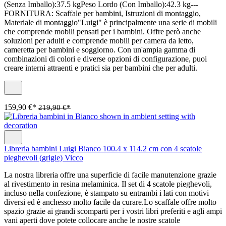
(Senza Imballo):37.5 kgPeso Lordo (Con Imballo):42.3 kg---
FORNITURA: Scaffale per bambini, Istruzioni di montaggio,
Materiale di montaggio"Luigi" è principalmente una serie di mobili
che comprende mobili pensati per i bambini. Offre però anche
soluzioni per adulti e comprende mobili per camera da letto,
cameretta per bambini e soggiorno. Con un'ampia gamma di
combinazioni di colori e diverse opzioni di configurazione, puoi
creare interni attraenti e pratici sia per bambini che per adulti.
159,90 €*
219,90 €*
Libreria bambini Luigi Bianco 100.4 x 114.2 cm con 4 scatole
pieghevoli (grigie) Vicco
La nostra libreria offre una superficie di facile manutenzione grazie
al rivestimento in resina melaminica. Il set di 4 scatole pieghevoli,
incluso nella confezione, è stampato su entrambi i lati con motivi
diversi ed è anchesso molto facile da curare.Lo scaffale offre molto
spazio grazie ai grandi scomparti per i vostri libri preferiti e agli ampi
vani aperti dove potete collocare anche le nostre scatole