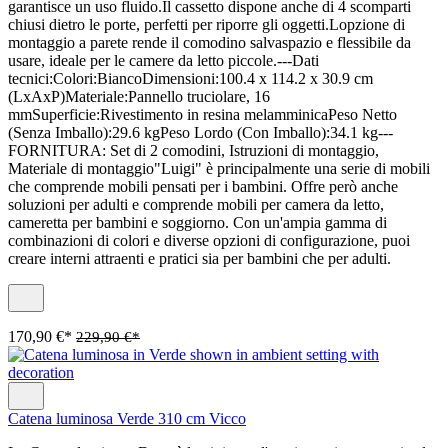
garantisce un uso fluido.Il cassetto dispone anche di 4 scomparti
chiusi dietro le porte, perfetti per riporre gli oggetti.Lopzione di
montaggio a parete rende il comodino salvaspazio e flessibile da
usare, ideale per le camere da letto piccole.---Dati
tecnici:Colori:BiancoDimensioni:100.4 x 114.2 x 30.9 cm
(LxAxP)Materiale:Pannello truciolare, 16
mmSuperficie:Rivestimento in resina melamminicaPeso Netto
(Senza Imballo):29.6 kgPeso Lordo (Con Imballo):34.1 kg---
FORNITURA: Set di 2 comodini, Istruzioni di montaggio,
Materiale di montaggio"Luigi" è principalmente una serie di mobili
che comprende mobili pensati per i bambini. Offre però anche
soluzioni per adulti e comprende mobili per camera da letto,
cameretta per bambini e soggiorno. Con un'ampia gamma di
combinazioni di colori e diverse opzioni di configurazione, puoi
creare interni attraenti e pratici sia per bambini che per adulti.
170,90 €*
229,90 €*
Catena luminosa Verde 310 cm Vicco