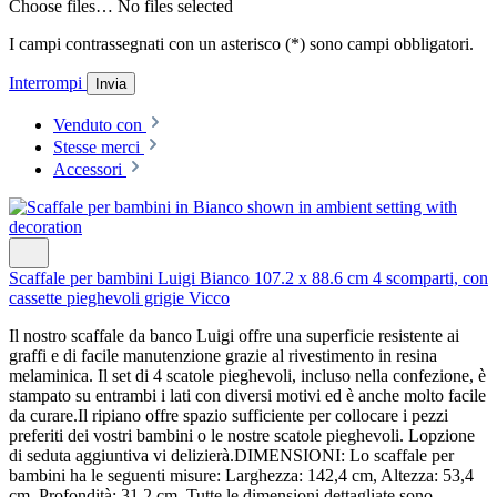
Choose files…
No files selected
I campi contrassegnati con un asterisco (*) sono campi obbligatori.
Interrompi
Invia
Venduto con
Stesse merci
Accessori
Scaffale per bambini Luigi Bianco 107.2 x 88.6 cm 4 scomparti, con
cassette pieghevoli grigie Vicco
Il nostro scaffale da banco Luigi offre una superficie resistente ai
graffi e di facile manutenzione grazie al rivestimento in resina
melaminica. Il set di 4 scatole pieghevoli, incluso nella confezione, è
stampato su entrambi i lati con diversi motivi ed è anche molto facile
da curare.Il ripiano offre spazio sufficiente per collocare i pezzi
preferiti dei vostri bambini o le nostre scatole pieghevoli. Lopzione
di seduta aggiuntiva vi delizierà.DIMENSIONI: Lo scaffale per
bambini ha le seguenti misure: Larghezza: 142,4 cm, Altezza: 53,4
cm, Profondità: 31,2 cm. Tutte le dimensioni dettagliate sono