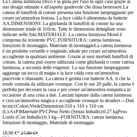
La Catena luminosa Deco è la gioia per l'uso in ogni casa grazie al
suo design ottimale e all'aspetto gradevole che dona benessere.La
catena di batuffoli di cotone presenta una funzione lampeggiante per
creare un'atmosfera festosa. La luce calda è alimentata da batterie
AA.DIMENSIONI: La ghirlanda di batuffoli di cotone ha una
dimensione totale di 310cm. Tutte le dimensioni dettagliate sono
indicate nelle foto.MATERIALE: La catena luminosa Mood è
composta da resistente PVC.FORNITURA: catena luminosa,
Istruzioni di montaggio, Materiale di montaggioLa catena luminosa
è un prodotto versatile e originale, ideale per creare un'atmosfera
accogliente in qualsiasi ambiente. Grazie ai suoi morbidi batuffoli di
cotone, la catena può essere utilizzata come ghirlanda o come catena
luminosa, a seconda delle esigenze. La sua funzione lampeggiante
aggiunge un tocco di magia e la luce calda crea un'atmosfera
piacevole e rilassante. La catena è gestita con batterie AA, il che la
rende comoda da utilizzare ovunque. Con le sue 20 palle, la catena è
perfetta per decorare la casa o per creare un'atmosfera romantica in
occasione di una cena a due. Lasciati ispirare dalla catena luminosa
e crea un'atmosfera magica e accogliente ovunque tu desideri.---Dati
tecnici:Colori:VerdeDimensioni:310 x 310 x 310 cm
(LxAxP)Materiale:PVCPeso Netto (Senza Imballo):0.27 kgPeso
Lordo (Con Imballo):0.3 kg---FORNITURA: catena luminosa,
Istruzioni di montaggio, Materiale di montaggio
18,90 €*
27,90 €*