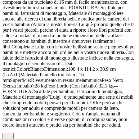
composta da un truciolato di 16 mm di facile manutenzione, con
rivestimento in resina melaminica.FORNITURA: Scaffale per
bambini, Istruzioni di montaggio, Materiale di montaggioSiete
ancora alla ricerca di una libreria bella e pratica per la camera dei
vostri bambini?Allora la nostra libreria Luigi è proprio quello che fa
per i vostri piccoli, perché vi aiuta a riporre i loro libri preferiti con
stile e a portata di mano.Le pratiche dimensioni dello scaffale
consentono ai bambini di inserire e rimuovere facilmente i
libri.Completate Luigi con le nostre bellissime scatole pieghevoli per
bambini e mettete ancora più ordine nella vostra nuova libreria.Con
laiuto delle istruzioni di montaggio illustrate incluse nella consegna,
il montaggio è semplicissimo!---Dati
tecnici:Colori:BiancoDimensioni:100.4 x 114.2 x 30.9 cm
(LxAxP)Materiale:Pannello truciolare, 16
mmSuperficie:Rivestimento in resina melamminicaPeso Netto
(Senza Imballo):28 kgPeso Lordo (Con Imballo):32.1 kg---
FORNITURA: Scaffale per bambini, Istruzioni di montaggio,
Materiale di montaggio"Luigi" è principalmente una serie di mobili
che comprende mobili pensati per i bambini. Offre però anche
soluzioni per adulti e comprende mobili per camera da letto,
cameretta per bambini e soggiorno. Con un'ampia gamma di
combinazioni di colori e diverse opzioni di configurazione, puoi
creare interni attraenti e pratici sia per bambini che per adulti.