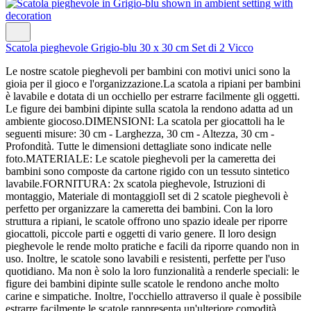
Scatola pieghevole Grigio-blu 30 x 30 cm Set di 2 Vicco
Le nostre scatole pieghevoli per bambini con motivi unici sono la
gioia per il gioco e l'organizzazione.La scatola a ripiani per bambini
è lavabile e dotata di un occhiello per estrarre facilmente gli oggetti.
Le figure dei bambini dipinte sulla scatola la rendono adatta ad un
ambiente giocoso.DIMENSIONI: La scatola per giocattoli ha le
seguenti misure: 30 cm - Larghezza, 30 cm - Altezza, 30 cm -
Profondità. Tutte le dimensioni dettagliate sono indicate nelle
foto.MATERIALE: Le scatole pieghevoli per la cameretta dei
bambini sono composte da cartone rigido con un tessuto sintetico
lavabile.FORNITURA: 2x scatola pieghevole, Istruzioni di
montaggio, Materiale di montaggioIl set di 2 scatole pieghevoli è
perfetto per organizzare la cameretta dei bambini. Con la loro
struttura a ripiani, le scatole offrono uno spazio ideale per riporre
giocattoli, piccole parti e oggetti di vario genere. Il loro design
pieghevole le rende molto pratiche e facili da riporre quando non in
uso. Inoltre, le scatole sono lavabili e resistenti, perfette per l'uso
quotidiano. Ma non è solo la loro funzionalità a renderle speciali: le
figure dei bambini dipinte sulle scatole le rendono anche molto
carine e simpatiche. Inoltre, l'occhiello attraverso il quale è possibile
estrarre facilmente le scatole rappresenta un'ulteriore comodità.