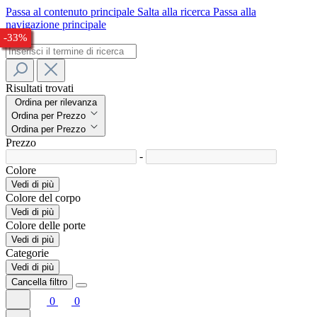
Passa al contenuto principale
Salta alla ricerca
Passa alla
navigazione principale
-28%
-27%
-23%
-27%
-29%
-27%
-26%
-32%
-33%
Risultati trovati
Ordina per rilevanza
Ordina per Prezzo
Ordina per Prezzo
Prezzo
-
Colore
Vedi di più
Colore del corpo
Vedi di più
Colore delle porte
Vedi di più
Categorie
Vedi di più
Cancella filtro
0
0