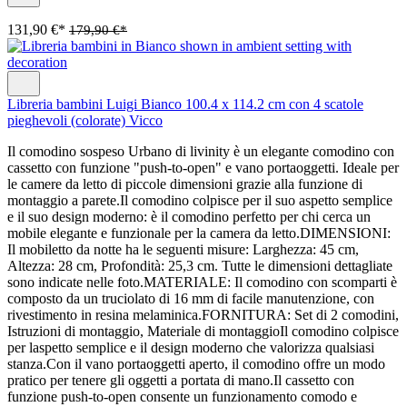
131,90 €*
179,90 €*
Libreria bambini Luigi Bianco 100.4 x 114.2 cm con 4 scatole
pieghevoli (colorate) Vicco
Il comodino sospeso Urbano di livinity è un elegante comodino con
cassetto con funzione "push-to-open" e vano portaoggetti. Ideale per
le camere da letto di piccole dimensioni grazie alla funzione di
montaggio a parete.Il comodino colpisce per il suo aspetto semplice
e il suo design moderno: è il comodino perfetto per chi cerca un
mobile elegante e funzionale per la camera da letto.DIMENSIONI:
Il mobiletto da notte ha le seguenti misure: Larghezza: 45 cm,
Altezza: 28 cm, Profondità: 25,3 cm. Tutte le dimensioni dettagliate
sono indicate nelle foto.MATERIALE: Il comodino con scomparti è
composto da un truciolato di 16 mm di facile manutenzione, con
rivestimento in resina melaminica.FORNITURA: Set di 2 comodini,
Istruzioni di montaggio, Materiale di montaggioIl comodino colpisce
per laspetto semplice e il design moderno che valorizza qualsiasi
stanza.Con il vano portaoggetti aperto, il comodino offre un modo
pratico per tenere gli oggetti a portata di mano.Il cassetto con
funzione push-to-open consente un funzionamento comodo e