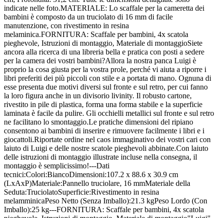
indicate nelle foto.MATERIALE: Lo scaffale per la cameretta dei
bambini è composto da un truciolato di 16 mm di facile
manutenzione, con rivestimento in resina
melaminica.FORNITURA: Scaffale per bambini, 4x scatola
pieghevole, Istruzioni di montaggio, Materiale di montaggioSiete
ancora alla ricerca di una libreria bella e pratica con posti a sedere
per la camera dei vostri bambini?Allora la nostra panca Luigi è
proprio la cosa giusta per la vostra prole, perché vi aiuta a riporre i
libri preferiti dei più piccoli con stile e a portata di mano. Ognuna di
esse presenta due motivi diversi sul fronte e sul retro, per cui fanno
la loro figura anche in un divisorio livinity. Il robusto cartone,
rivestito in pile di plastica, forma una forma stabile e la superficie
laminata è facile da pulire. Gli occhielli metallici sul fronte e sul retro
ne facilitano lo smontaggio.Le pratiche dimensioni del ripiano
consentono ai bambini di inserire e rimuovere facilmente i libri e i
giocattoli.Riportate ordine nel caos immaginativo dei vostri cari con
laiuto di Luigi e delle nostre scatole pieghevoli abbinate.Con laiuto
delle istruzioni di montaggio illustrate incluse nella consegna, il
montaggio è semplicissimo!---Dati
tecnici:Colori:BiancoDimensioni:107.2 x 88.6 x 30.9 cm
(LxAxP)Materiale:Pannello truciolare, 16 mmMateriale della
Seduta:TruciolatoSuperficie:Rivestimento in resina
melamminicaPeso Netto (Senza Imballo):21.3 kgPeso Lordo (Con
Imballo):25 kg---FORNITURA: Scaffale per bambini, 4x scatola