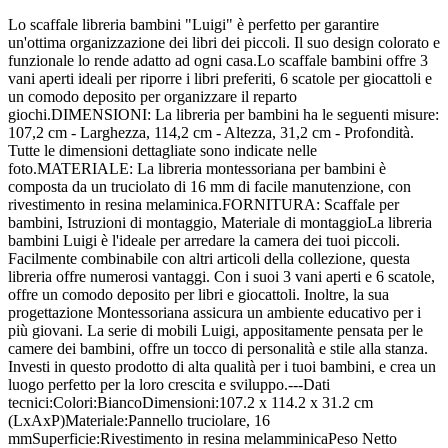
Lo scaffale libreria bambini "Luigi" è perfetto per garantire
un'ottima organizzazione dei libri dei piccoli. Il suo design colorato e
funzionale lo rende adatto ad ogni casa.Lo scaffale bambini offre 3
vani aperti ideali per riporre i libri preferiti, 6 scatole per giocattoli e
un comodo deposito per organizzare il reparto
giochi.DIMENSIONI: La libreria per bambini ha le seguenti misure:
107,2 cm - Larghezza, 114,2 cm - Altezza, 31,2 cm - Profondità.
Tutte le dimensioni dettagliate sono indicate nelle
foto.MATERIALE: La libreria montessoriana per bambini è
composta da un truciolato di 16 mm di facile manutenzione, con
rivestimento in resina melaminica.FORNITURA: Scaffale per
bambini, Istruzioni di montaggio, Materiale di montaggioLa libreria
bambini Luigi è l'ideale per arredare la camera dei tuoi piccoli.
Facilmente combinabile con altri articoli della collezione, questa
libreria offre numerosi vantaggi. Con i suoi 3 vani aperti e 6 scatole,
offre un comodo deposito per libri e giocattoli. Inoltre, la sua
progettazione Montessoriana assicura un ambiente educativo per i
più giovani. La serie di mobili Luigi, appositamente pensata per le
camere dei bambini, offre un tocco di personalità e stile alla stanza.
Investi in questo prodotto di alta qualità per i tuoi bambini, e crea un
luogo perfetto per la loro crescita e sviluppo.---Dati
tecnici:Colori:BiancoDimensioni:107.2 x 114.2 x 31.2 cm
(LxAxP)Materiale:Pannello truciolare, 16
mmSuperficie:Rivestimento in resina melamminicaPeso Netto