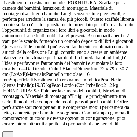
rivestimento in resina melaminica.FORNITURA: Scaffale per la
camera dei bambini, Istruzioni di montaggio, Materiale di
montaggioLa libreria bambini Luigi, senza scatole pieghevoli, è
perfetta per arredare la stanza dei più piccoli. Questo scaffale libreria
montessoriana è stato appositamente progettato per offrire ai bambini
l'opportunità di organizzare i loro libri e giocattoli in modo
autonomo. La serie di mobili Luigi presenta 3 scomparti aperti e 2
vani per le scatole, fornendo un comodo deposito di libri e giocattoli.
Questo scaffale bambini può essere facilmente combinato con altri
articoli della collezione Luigi, contribuendo a creare un ambiente
piacevole e funzionale per i bambini. La libreria bambini Luigi è
l'ideale per favorire l'autonomia dei bambini e stimolare la loro
creatività.---Dati tecnici:Colori:BiancoDimensioni:72 x 79 x 30.7
cm (LxAxP)Materiale:Pannello truciolare, 16
mmSuperficie:Rivestimento in resina melamminicaPeso Netto
(Senza Imballo):19.35 kgPeso Lordo (Con Imballo):21.2 kg---
FORNITURA: Scaffale per la camera dei bambini, Istruzioni di
montaggio, Materiale di montaggio"Luigi" è principalmente una
serie di mobili che comprende mobili pensati per i bambini. Offre
però anche soluzioni per adulti e comprende mobili per camera da
letto, cameretta per bambini e soggiorno. Con un'ampia gamma di
combinazioni di colori e diverse opzioni di configurazione, puoi
creare interni attraenti e pratici sia per bambini che per adulti.