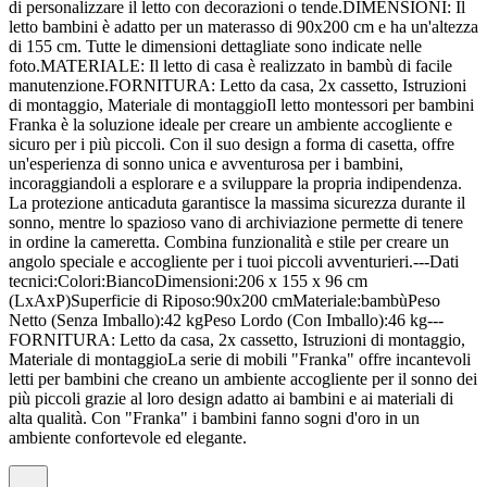
di personalizzare il letto con decorazioni o tende.DIMENSIONI: Il
letto bambini è adatto per un materasso di 90x200 cm e ha un'altezza
di 155 cm. Tutte le dimensioni dettagliate sono indicate nelle
foto.MATERIALE: Il letto di casa è realizzato in bambù di facile
manutenzione.FORNITURA: Letto da casa, 2x cassetto, Istruzioni
di montaggio, Materiale di montaggioIl letto montessori per bambini
Franka è la soluzione ideale per creare un ambiente accogliente e
sicuro per i più piccoli. Con il suo design a forma di casetta, offre
un'esperienza di sonno unica e avventurosa per i bambini,
incoraggiandoli a esplorare e a sviluppare la propria indipendenza.
La protezione anticaduta garantisce la massima sicurezza durante il
sonno, mentre lo spazioso vano di archiviazione permette di tenere
in ordine la cameretta. Combina funzionalità e stile per creare un
angolo speciale e accogliente per i tuoi piccoli avventurieri.---Dati
tecnici:Colori:BiancoDimensioni:206 x 155 x 96 cm
(LxAxP)Superficie di Riposo:90x200 cmMateriale:bambùPeso
Netto (Senza Imballo):42 kgPeso Lordo (Con Imballo):46 kg---
FORNITURA: Letto da casa, 2x cassetto, Istruzioni di montaggio,
Materiale di montaggioLa serie di mobili "Franka" offre incantevoli
letti per bambini che creano un ambiente accogliente per il sonno dei
più piccoli grazie al loro design adatto ai bambini e ai materiali di
alta qualità. Con "Franka" i bambini fanno sogni d'oro in un
ambiente confortevole ed elegante.