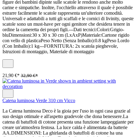
figure dei bambini dipinte sulle scatole le rendono anche molto
carine e simpatiche. Inoltre, l'occhiello attraverso il quale è possibile
estrarre facilmente le scatole rappresenta un'ulteriore comodità.
Universali e adattabili a tutti gli scaffali e le cornici di livinity, queste
scatole sono un must-have per ogni genitore che desidera tenere in
ordine la cameretta dei propri figli.---Dati tecnici:Colori:Grigio-
bluDimensioni:30 x 30 x 30 cm (LxAxP)Materiale:Cartone rigido
con vello di plasticaPeso Netto (Senza Imballo):0.8 kgPeso Lordo
(Con Imballo):1 kg---FORNITURA: 2x scatola pieghevole,
Istruzioni di montaggio, Materiale di montaggio
21,90 €*
32,90 €*
Catena luminosa Verde 310 cm Vicco
La Catena luminosa Deco è la gioia per l'uso in ogni casa grazie al
suo design ottimale e all'aspetto gradevole che dona benessere.La
catena di batuffoli di cotone presenta una funzione lampeggiante per
creare un'atmosfera festosa. La luce calda è alimentata da batterie
AA.DIMENSIONI: La ghirlanda di batuffoli di cotone ha una