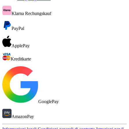
Klarna Rechungskauf
PayPal
ApplePay
Kreditkarte
GooglePay
AmazonPay