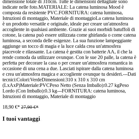
dimensione totale di 310cm. Tutte le dimensioni dettagliate sono
indicate nelle foto.MATERIALE: La catena luminosa Mood è
composta da resistente PVC.FORNITURA: catena luminosa,
Istruzioni di montaggio, Materiale di montaggioLa catena luminosa
è un prodotto versatile e originale, ideale per creare un'atmosfera
accogliente in qualsiasi ambiente. Grazie ai suoi morbidi batuffoli di
cotone, la catena può essere utilizzata come ghirlanda o come catena
luminosa, a seconda delle esigenze. La sua funzione lampeggiante
aggiunge un tocco di magia e la luce calda crea un'atmosfera
piacevole e rilassante. La catena è gestita con batterie AA, il che la
rende comoda da utilizzare ovunque. Con le sue 20 palle, la catena è
perfetta per decorare la casa o per creare un'atmosfera romantica in
occasione di una cena a due. Lasciati ispirare dalla catena luminosa
e crea un'atmosfera magica e accogliente ovunque tu desideri.---Dati
tecnici:Colori:VerdeDimensioni:310 x 310 x 310 cm
(LxAxP)Materiale:PVCPeso Netto (Senza Imballo):0.27 kgPeso
Lordo (Con Imballo):0.3 kg---FORNITURA: catena luminosa,
Istruzioni di montaggio, Materiale di montaggio
18,90 €*
27,90 €*
I tuoi vantaggi