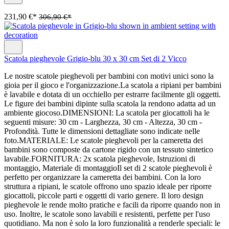
231,90 €*
306,90 €*
Scatola pieghevole Grigio-blu 30 x 30 cm Set di 2 Vicco
Le nostre scatole pieghevoli per bambini con motivi unici sono la
gioia per il gioco e l'organizzazione.La scatola a ripiani per bambini
è lavabile e dotata di un occhiello per estrarre facilmente gli oggetti.
Le figure dei bambini dipinte sulla scatola la rendono adatta ad un
ambiente giocoso.DIMENSIONI: La scatola per giocattoli ha le
seguenti misure: 30 cm - Larghezza, 30 cm - Altezza, 30 cm -
Profondità. Tutte le dimensioni dettagliate sono indicate nelle
foto.MATERIALE: Le scatole pieghevoli per la cameretta dei
bambini sono composte da cartone rigido con un tessuto sintetico
lavabile.FORNITURA: 2x scatola pieghevole, Istruzioni di
montaggio, Materiale di montaggioIl set di 2 scatole pieghevoli è
perfetto per organizzare la cameretta dei bambini. Con la loro
struttura a ripiani, le scatole offrono uno spazio ideale per riporre
giocattoli, piccole parti e oggetti di vario genere. Il loro design
pieghevole le rende molto pratiche e facili da riporre quando non in
uso. Inoltre, le scatole sono lavabili e resistenti, perfette per l'uso
quotidiano. Ma non è solo la loro funzionalità a renderle speciali: le