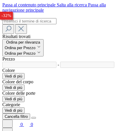
Passa al contenuto principale
Salta alla ricerca
Passa alla
navigazione principale
-24%
-33%
-32%
Risultati trovati
Ordina per rilevanza
Ordina per Prezzo
Ordina per Prezzo
Prezzo
-
Colore
Vedi di più
Colore del corpo
Vedi di più
Colore delle porte
Vedi di più
Categorie
Vedi di più
Cancella filtro
0
0