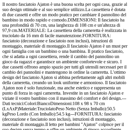
Il nostro fasciatoio Ajaton è una buona scelta per ogni casa, grazie al
suo design ottimale e al suo semplice utilizzo.La cassettiera è dotata
di due cassetti e offre un modo pratico per cambiare il pannolino del
bambino in modo rapido e comodo.DIMENSIONI: Il fasciatoio ha
una profondità di 70 cm, una larghezza di 108 cm e un'altezza di
97,9 cm.MATERIALE: La cassettiera della cameretta è realizzata in
truciolato da 16 mm di facile manutenzione.FORNITURA:
fasciatoio (decorazione e fasciatoio non inclusi), istruzioni di
montaggio, materiale di montaggio.Il fasciatoio Ajaton è un must per
ogni famiglia con un bambino o una bambina. Il pratico fasciatoio,
che si adatta a ogni cassettiera, rende il cambio del pannolino un
gioco da ragazzi e garantisce un ambiente confortevole e sicuro. I
due cassetti offrono ampio spazio per tutti gli utensili necessari per il
cambio dei pannolini e mantengono in ordine la cameretta. L'ottimo
design del fasciatoio Ajaton si abbina perfettamente agli altri mobili
della cameretta, creando un look uniforme e armonioso. Il fasciatoio
Ajaton non è solo funzionale, ma anche estetico e rappresenta un
punto di forza in ogni cameretta. Investite in un fasciatoio Ajaton e
viziate il vostro bambino con il massimo del comfort e del design.---
Dati tecnici:Colori:BiancoDimensioni:108 x 98 x 70 cm
(LxAxP)Materiale:TruciolatoPeso Netto (Senza Imballo):50.5
kgPeso Lordo (Con Imballo):54.5 kg---FORNITURA: fasciatoio
(decorazione e fasciatoio non inclusi), istruzioni di montaggio,
materiale di montaggio.Il letto per bambini "Ajaton" colpisce per il
suo design senza tempo e offre un ambiente di riposo accogliente,