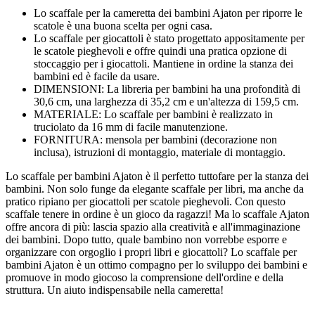
Lo scaffale per la cameretta dei bambini Ajaton per riporre le
scatole è una buona scelta per ogni casa.
Lo scaffale per giocattoli è stato progettato appositamente per
le scatole pieghevoli e offre quindi una pratica opzione di
stoccaggio per i giocattoli. Mantiene in ordine la stanza dei
bambini ed è facile da usare.
DIMENSIONI: La libreria per bambini ha una profondità di
30,6 cm, una larghezza di 35,2 cm e un'altezza di 159,5 cm.
MATERIALE: Lo scaffale per bambini è realizzato in
truciolato da 16 mm di facile manutenzione.
FORNITURA: mensola per bambini (decorazione non
inclusa), istruzioni di montaggio, materiale di montaggio.
Lo scaffale per bambini Ajaton è il perfetto tuttofare per la stanza dei
bambini. Non solo funge da elegante scaffale per libri, ma anche da
pratico ripiano per giocattoli per scatole pieghevoli. Con questo
scaffale tenere in ordine è un gioco da ragazzi! Ma lo scaffale Ajaton
offre ancora di più: lascia spazio alla creatività e all'immaginazione
dei bambini. Dopo tutto, quale bambino non vorrebbe esporre e
organizzare con orgoglio i propri libri e giocattoli? Lo scaffale per
bambini Ajaton è un ottimo compagno per lo sviluppo dei bambini e
promuove in modo giocoso la comprensione dell'ordine e della
struttura. Un aiuto indispensabile nella cameretta!
---