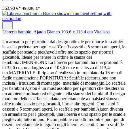
363,90 €*
498,90 €*
Libreria bambini Ajaton Bianco 103.6 x 113.4 cm Vitalispa
Un armadio per giocattoli dal design ottimale per riporre le scatole:
la scelta perfetta per ogni casa!Con 3 cassetti e 5 scomparti aperti, lo
scaffale per scatole pieghevoli offre molto spazio per riporre i
giocattoli. Ideale per tenere in ordine la stanza dei
bambini.DIMENSIONI: La libreria per bambini ha una profondità
di 32,6 cm, una larghezza di 103,6 cm e un'altezza di 113,4
cm.MATERIALE: Il ripiano è realizzato in truciolato da 16 mm di
facile manutenzione.FORNITURA: Scaffale (decorazione non
inclusa), istruzioni di montaggio, materiale di montaggio.Lo scaffale
per bambini Ajaton è un must assoluto per i genitori che desiderano
un ambiente ordinato ed elegante nella stanza dei bambini! Il design
moderno dello scaffale si adatta perfettamente a qualsiasi stanza e
offre molto spazio per giocattoli, libri e altri oggetti. Con i suoi 3
cassetti e 5 scomparti aperti, lo scaffale per bambini Ajaton diventa
un armadietto per i giocattoli, una libreria e uno spazio per le scatole
pieghevoli, tutto in uno. È compatibile con altri mobili e può quindi
essere perfettamente integrato negli interni esistenti. Con lo scaffale