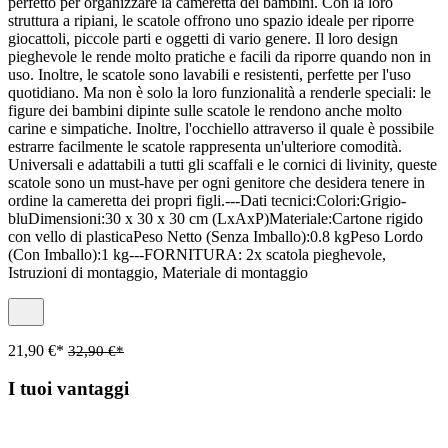
perfetto per organizzare la cameretta dei bambini. Con la loro
struttura a ripiani, le scatole offrono uno spazio ideale per riporre
giocattoli, piccole parti e oggetti di vario genere. Il loro design
pieghevole le rende molto pratiche e facili da riporre quando non in
uso. Inoltre, le scatole sono lavabili e resistenti, perfette per l'uso
quotidiano. Ma non è solo la loro funzionalità a renderle speciali: le
figure dei bambini dipinte sulle scatole le rendono anche molto
carine e simpatiche. Inoltre, l'occhiello attraverso il quale è possibile
estrarre facilmente le scatole rappresenta un'ulteriore comodità.
Universali e adattabili a tutti gli scaffali e le cornici di livinity, queste
scatole sono un must-have per ogni genitore che desidera tenere in
ordine la cameretta dei propri figli.---Dati tecnici:Colori:Grigio-
bluDimensioni:30 x 30 x 30 cm (LxAxP)Materiale:Cartone rigido
con vello di plasticaPeso Netto (Senza Imballo):0.8 kgPeso Lordo
(Con Imballo):1 kg---FORNITURA: 2x scatola pieghevole,
Istruzioni di montaggio, Materiale di montaggio
21,90 €*
32,90 €*
I tuoi vantaggi