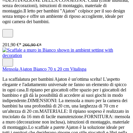
--DESTINAZIONE DELLA CONSEGNA: Culla (come illustrata,
senza decorazioni), istruzioni di montaggio, materiale di
montaggio.Il letto per bambini "Ajaton" colpisce per il suo design
senza tempo e offre un ambiente di riposo accogliente, ideale per
ogni camera dei bambini.
201,90 €*
266,90 €*
Mensola Ajaton Bianco 70 x 20 cm Vitalispa
La scaffalatura per bambini Ajaton è un'ottima scelta! L'aspetto
elegante e l'adattamento universale ne fanno un elemento di spicco
in ogni casa.Il ripiano per giocattoli offre spazio per i giocattoli del
bambino e gli dà la possibilità di accedere ai suoi giochi in modo
indipendente.DIMENSIONI: La mensola a muro per la camera dei
bambini ha una profondità di 20 cm, una larghezza di 70 cm e
un'altezza di 20 cm.MATERIALE: Il ripiano sospeso è realizzato in
truciolato da 16 mm di facile manutenzione.FORNITURA: mensola
a muro (decorazione non inclusa), istruzioni di montaggio, materiale
di montaggio.Lo scaffale a parete Ajaton è la soluzione ideale per
tutti i genitori che desiderano riporre con stile giocattoli e libri nella