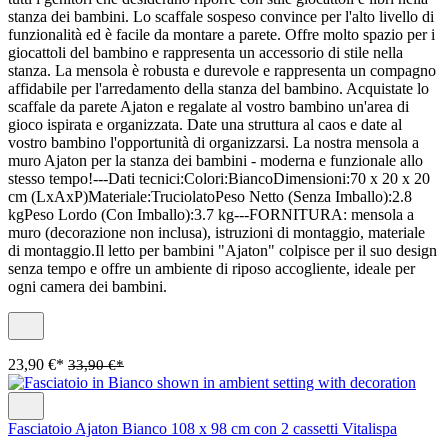
stanza dei bambini. Lo scaffale sospeso convince per l'alto livello di
funzionalità ed è facile da montare a parete. Offre molto spazio per i
giocattoli del bambino e rappresenta un accessorio di stile nella
stanza. La mensola è robusta e durevole e rappresenta un compagno
affidabile per l'arredamento della stanza del bambino. Acquistate lo
scaffale da parete Ajaton e regalate al vostro bambino un'area di
gioco ispirata e organizzata. Date una struttura al caos e date al
vostro bambino l'opportunità di organizzarsi. La nostra mensola a
muro Ajaton per la stanza dei bambini - moderna e funzionale allo
stesso tempo!---Dati tecnici:Colori:BiancoDimensioni:70 x 20 x 20
cm (LxAxP)Materiale:TruciolatoPeso Netto (Senza Imballo):2.8
kgPeso Lordo (Con Imballo):3.7 kg---FORNITURA: mensola a
muro (decorazione non inclusa), istruzioni di montaggio, materiale
di montaggio.Il letto per bambini "Ajaton" colpisce per il suo design
senza tempo e offre un ambiente di riposo accogliente, ideale per
ogni camera dei bambini.
23,90 €*
33,90 €*
Fasciatoio Ajaton Bianco 108 x 98 cm con 2 cassetti Vitalispa