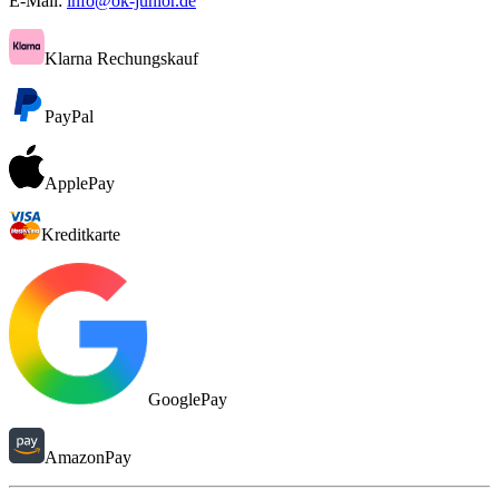
E-Mail:
info@ok-junior.de
Klarna Rechungskauf
PayPal
ApplePay
Kreditkarte
GooglePay
AmazonPay