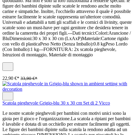
quotidiano. Ma non è solo la loro funzionalità a renderle speciali: le
figure dei bambini dipinte sulle scatole le rendono anche molto
carine e simpatiche. Inoltre, l'occhiello attraverso il quale è possibile
estrarre facilmente le scatole rappresenta un'ulteriore comodità.
Universali e adattabili a tutti gli scaffali e le cornici di livinity, queste
scatole sono un must-have per ogni genitore che desidera tenere in
ordine la cameretta dei propri figli.---Dati tecnici:Colori:Arancione /
BluDimensioni:30 x 30 x 30 cm (LxAxP)Materiale:Cartone rigido
con vello di plasticaPeso Netto (Senza Imballo):0.8 kgPeso Lordo
(Con Imballo):1 kg---FORNITURA: 2x scatola pieghevole,
Istruzioni di montaggio, Materiale di montaggio
22,90 €*
33,90 €*
Scatola pieghevole Grigio-blu 30 x 30 cm Set di 2 Vicco
Le nostre scatole pieghevoli per bambini con motivi unici sono la
gioia per il gioco e l'organizzazione.La scatola a ripiani per bambini
è lavabile e dotata di un occhiello per estrarre facilmente gli oggetti.
Le figure dei bambini dipinte sulla scatola la rendono adatta ad un
ambiente giocoso.DIMENSIONI: La scatola per giocattoli ha le