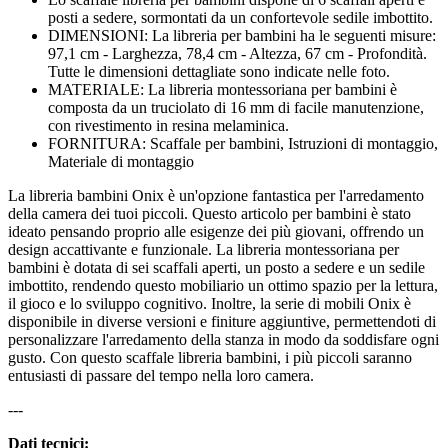
posti a sedere, sormontati da un confortevole sedile imbottito.
DIMENSIONI: La libreria per bambini ha le seguenti misure:
97,1 cm - Larghezza, 78,4 cm - Altezza, 67 cm - Profondità.
Tutte le dimensioni dettagliate sono indicate nelle foto.
MATERIALE: La libreria montessoriana per bambini è
composta da un truciolato di 16 mm di facile manutenzione,
con rivestimento in resina melaminica.
FORNITURA: Scaffale per bambini, Istruzioni di montaggio,
Materiale di montaggio
La libreria bambini Onix è un'opzione fantastica per l'arredamento
della camera dei tuoi piccoli. Questo articolo per bambini è stato
ideato pensando proprio alle esigenze dei più giovani, offrendo un
design accattivante e funzionale. La libreria montessoriana per
bambini è dotata di sei scaffali aperti, un posto a sedere e un sedile
imbottito, rendendo questo mobiliario un ottimo spazio per la lettura,
il gioco e lo sviluppo cognitivo. Inoltre, la serie di mobili Onix è
disponibile in diverse versioni e finiture aggiuntive, permettendoti di
personalizzare l'arredamento della stanza in modo da soddisfare ogni
gusto. Con questo scaffale libreria bambini, i più piccoli saranno
entusiasti di passare del tempo nella loro camera.
---
Dati tecnici: