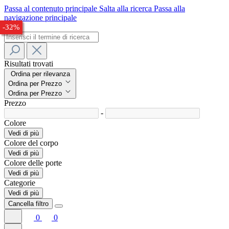
Passa al contenuto principale
Salta alla ricerca
Passa alla
navigazione principale
-32%
-33%
-33%
-32%
Risultati trovati
Ordina per rilevanza
Ordina per Prezzo
Ordina per Prezzo
Prezzo
-
Colore
Vedi di più
Colore del corpo
Vedi di più
Colore delle porte
Vedi di più
Categorie
Vedi di più
Cancella filtro
0
0