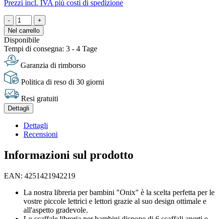
Prezzi incl. IVA più costi di spedizione
-
+
Nel carrello
Disponibile
Tempi di consegna: 3 - 4 Tage
Garanzia di rimborso
Politica di reso di 30 giorni
Resi gratuiti
Dettagli
Dettagli
Recensioni
Informazioni sul prodotto
EAN: 4251421942219
La nostra libreria per bambini "Onix" è la scelta perfetta per le
vostre piccole lettrici e lettori grazie al suo design ottimale e
all'aspetto gradevole.
Lo scaffale libreria per bambini dispone di 6 scaffali aperti e