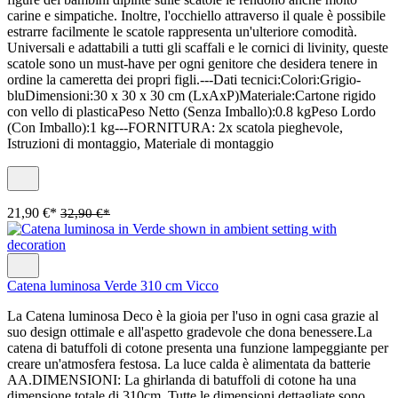
carine e simpatiche. Inoltre, l'occhiello attraverso il quale è possibile
estrarre facilmente le scatole rappresenta un'ulteriore comodità.
Universali e adattabili a tutti gli scaffali e le cornici di livinity, queste
scatole sono un must-have per ogni genitore che desidera tenere in
ordine la cameretta dei propri figli.---Dati tecnici:Colori:Grigio-
bluDimensioni:30 x 30 x 30 cm (LxAxP)Materiale:Cartone rigido
con vello di plasticaPeso Netto (Senza Imballo):0.8 kgPeso Lordo
(Con Imballo):1 kg---FORNITURA: 2x scatola pieghevole,
Istruzioni di montaggio, Materiale di montaggio
21,90 €*
32,90 €*
Catena luminosa Verde 310 cm Vicco
La Catena luminosa Deco è la gioia per l'uso in ogni casa grazie al
suo design ottimale e all'aspetto gradevole che dona benessere.La
catena di batuffoli di cotone presenta una funzione lampeggiante per
creare un'atmosfera festosa. La luce calda è alimentata da batterie
AA.DIMENSIONI: La ghirlanda di batuffoli di cotone ha una
dimensione totale di 310cm. Tutte le dimensioni dettagliate sono