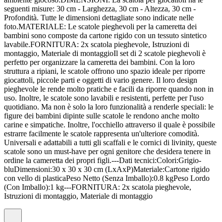
seguenti misure: 30 cm - Larghezza, 30 cm - Altezza, 30 cm -
Profondità. Tutte le dimensioni dettagliate sono indicate nelle
foto.MATERIALE: Le scatole pieghevoli per la cameretta dei
bambini sono composte da cartone rigido con un tessuto sintetico
lavabile.FORNITURA: 2x scatola pieghevole, Istruzioni di
montaggio, Materiale di montaggioIl set di 2 scatole pieghevoli è
perfetto per organizzare la cameretta dei bambini. Con la loro
struttura a ripiani, le scatole offrono uno spazio ideale per riporre
giocattoli, piccole parti e oggetti di vario genere. Il loro design
pieghevole le rende molto pratiche e facili da riporre quando non in
uso. Inoltre, le scatole sono lavabili e resistenti, perfette per l'uso
quotidiano. Ma non è solo la loro funzionalità a renderle speciali: le
figure dei bambini dipinte sulle scatole le rendono anche molto
carine e simpatiche. Inoltre, l'occhiello attraverso il quale è possibile
estrarre facilmente le scatole rappresenta un'ulteriore comodità.
Universali e adattabili a tutti gli scaffali e le cornici di livinity, queste
scatole sono un must-have per ogni genitore che desidera tenere in
ordine la cameretta dei propri figli.---Dati tecnici:Colori:Grigio-
bluDimensioni:30 x 30 x 30 cm (LxAxP)Materiale:Cartone rigido
con vello di plasticaPeso Netto (Senza Imballo):0.8 kgPeso Lordo
(Con Imballo):1 kg---FORNITURA: 2x scatola pieghevole,
Istruzioni di montaggio, Materiale di montaggio