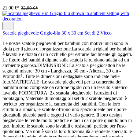
21,90 €*
32,90 €*
Scatola pieghevole Grigio-blu 30 x 30 cm Set di 2 Vicco
Le nostre scatole pieghevoli per bambini con motivi unici sono la
gioia per il gioco e l'organizzazione.La scatola a ripiani per bambini
è lavabile e dotata di un occhiello per estrarre facilmente gli oggetti.
Le figure dei bambini dipinte sulla scatola la rendono adatta ad un
ambiente giocoso.DIMENSIONI: La scatola per giocattoli ha le
seguenti misure: 30 cm - Larghezza, 30 cm - Altezza, 30 cm -
Profondità. Tutte le dimensioni dettagliate sono indicate nelle
foto.MATERIALE: Le scatole pieghevoli per la cameretta dei
bambini sono composte da cartone rigido con un tessuto sintetico
lavabile.FORNITURA: 2x scatola pieghevole, Istruzioni di
montaggio, Materiale di montaggioIl set di 2 scatole pieghevoli è
perfetto per organizzare la cameretta dei bambini. Con la loro
struttura a ripiani, le scatole offrono uno spazio ideale per riporre
giocattoli, piccole parti e oggetti di vario genere. Il loro design
pieghevole le rende molto pratiche e facili da riporre quando non in
uso. Inoltre, le scatole sono lavabili e resistenti, perfette per l'uso
quotidiano. Ma non è solo la loro funzionalità a renderle speciali: le
figure dei bambini dipinte sulle scatole le rendono anche molto