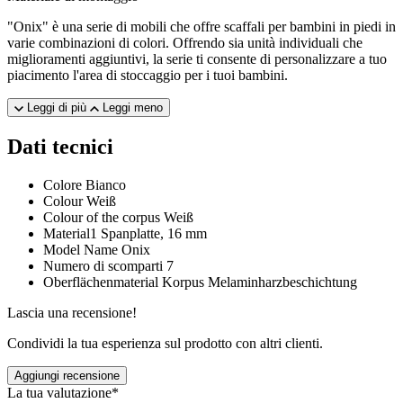
"Onix" è una serie di mobili che offre scaffali per bambini in piedi in
varie combinazioni di colori. Offrendo sia unità individuali che
miglioramenti aggiuntivi, la serie ti consente di personalizzare a tuo
piacimento l'area di stoccaggio per i tuoi bambini.
Leggi di più
Leggi meno
Dati tecnici
Colore
Bianco
Colour
Weiß
Colour of the corpus
Weiß
Material1
Spanplatte, 16 mm
Model Name
Onix
Numero di scomparti
7
Oberflächenmaterial Korpus
Melaminharzbeschichtung
Lascia una recensione!
Condividi la tua esperienza sul prodotto con altri clienti.
Aggiungi recensione
La tua valutazione*