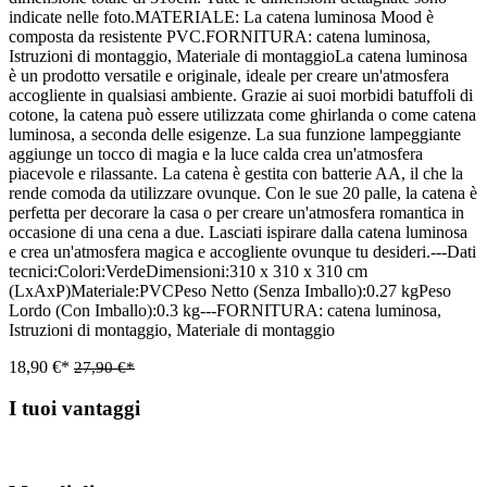
indicate nelle foto.MATERIALE: La catena luminosa Mood è
composta da resistente PVC.FORNITURA: catena luminosa,
Istruzioni di montaggio, Materiale di montaggioLa catena luminosa
è un prodotto versatile e originale, ideale per creare un'atmosfera
accogliente in qualsiasi ambiente. Grazie ai suoi morbidi batuffoli di
cotone, la catena può essere utilizzata come ghirlanda o come catena
luminosa, a seconda delle esigenze. La sua funzione lampeggiante
aggiunge un tocco di magia e la luce calda crea un'atmosfera
piacevole e rilassante. La catena è gestita con batterie AA, il che la
rende comoda da utilizzare ovunque. Con le sue 20 palle, la catena è
perfetta per decorare la casa o per creare un'atmosfera romantica in
occasione di una cena a due. Lasciati ispirare dalla catena luminosa
e crea un'atmosfera magica e accogliente ovunque tu desideri.---Dati
tecnici:Colori:VerdeDimensioni:310 x 310 x 310 cm
(LxAxP)Materiale:PVCPeso Netto (Senza Imballo):0.27 kgPeso
Lordo (Con Imballo):0.3 kg---FORNITURA: catena luminosa,
Istruzioni di montaggio, Materiale di montaggio
18,90 €*
27,90 €*
I tuoi vantaggi