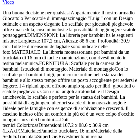
Vicco
Una buona decisione per qualsiasi Appartamento: Il nostro armadio
Giocattolo Per scatole di immagazzinaggio "Luigi" con un Design
ottimale e un aspetto elegante.Lo scaffale per giocattoli pieghevole
offre una seduta, cuscini inclusi e la possibilità di aggiungere scatole
portaoggetti.DIMENSIONI: La libreria per bambini ha le seguenti
misure: Larghezza: 107,2 cm, Altezza: 88,6 cm, Profondità: 30,9
cm. Tutte le dimensioni dettagliate sono indicate nelle
foto.MATERIALE: La libreria montessoriana per bambini da un
truciolato di 16 mm di facile manutenzione, con rivestimento in
resina melaminica.FORNITURA: Scaffale per la camera dei
bambini, Istruzioni di montaggio, Materiale di montaggioCon lo
scaffale per bambini Luigi, puoi creare ordine nella stanza dei
bambini e allo stesso tempo offrire un posto accogliente per sedersi e
leggere. I 4 ripiani aperti offrono ampio spazio per libri, giocattoli o
scatole pieghevoli. Con i suoi angoli arrotondati e il Design
amichevole, lo scaffale è perfetto per la stanza dei bambini. La
possibilità di aggiungere ulteriori scatole di immagazzinaggio è
l'ideale per le famiglie con esigenze di archiviazione crescenti. Il
cuscino incluso offre un comfort in più ed è un vero colpo d'occhio
in ogni stanza dei bambini.---Dati
tecnici:Colori:rosaDimensioni:107.2 x 88.6 x 30.9 cm
(LxAxP)Materiale:Pannello truciolare, 16 mmMateriale della
Seduta:TruciolatoSuperficie:Rivestimento in resina