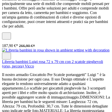
principalmente una serie di mobili che comprende mobili pensati per
i bambini. Offre però anche soluzioni per adulti e comprende mobili
per camera da letto, cameretta per bambini e soggiorno. Con
un'ampia gamma di combinazioni di colori e diverse opzioni di
configurazione, puoi creare interni attraenti e pratici sia per bambini
che per adulti.
187,90 €*
266,90 €*
Libreria bambini Luigi rosa 72 x 79 cm con 2 scatole pieghevoli
(orso, pecora) Vicco
Il nostro armadio Giocattolo Per Scatole portaoggetti" Luigi " è la
buona decisione per ogni casa. Il suo Design ottimale e L'aspetto
elegante lo rendono universalmente adatto a qualsiasi
appartamento.Lo scaffale per giocattoli pieghevole ha 3 scomparti
aperti per i libri e offre molto spazio di archiviazione. Inoltre, è
possibile aggiungere scatole di immagazzinaggio.DIMENSIONI: La
libreria per bambini ha le seguenti misure: Larghezza: 72 cm,
Altezza: 79 cm, Profondità: 30,7 cm. Tutte le dimensioni dettagliate
sono indicate nelle foto.MATERIALE: La libreria montessoriana