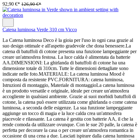
92,90 €*
126,90 €*
Catena luminosa Verde 310 cm Vicco
La Catena luminosa Deco è la gioia per l'uso in ogni casa grazie al
suo design ottimale e all'aspetto gradevole che dona benessere.La
catena di batuffoli di cotone presenta una funzione lampeggiante per
creare un'atmosfera festosa. La luce calda è alimentata da batterie
AA.DIMENSIONI: La ghirlanda di batuffoli di cotone ha una
dimensione totale di 310cm. Tutte le dimensioni dettagliate sono
indicate nelle foto.MATERIALE: La catena luminosa Mood è
composta da resistente PVC.FORNITURA: catena luminosa,
Istruzioni di montaggio, Materiale di montaggioLa catena luminosa
è un prodotto versatile e originale, ideale per creare un'atmosfera
accogliente in qualsiasi ambiente. Grazie ai suoi morbidi batuffoli di
cotone, la catena può essere utilizzata come ghirlanda o come catena
luminosa, a seconda delle esigenze. La sua funzione lampeggiante
aggiunge un tocco di magia e la luce calda crea un'atmosfera
piacevole e rilassante. La catena è gestita con batterie AA, il che la
rende comoda da utilizzare ovunque. Con le sue 20 palle, la catena è
perfetta per decorare la casa o per creare un'atmosfera romantica in
occasione di una cena a due. Lasciati ispirare dalla catena luminosa