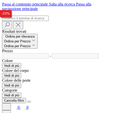
Passa al contenuto principale
Salta alla ricerca
Passa alla
navigazione principale
-32%
-28%
-24%
-30%
-30%
-27%
-32%
-33%
Risultati trovati
Ordina per rilevanza
Ordina per Prezzo
Ordina per Prezzo
Prezzo
-
Colore
Vedi di più
Colore del corpo
Vedi di più
Colore delle porte
Vedi di più
Categorie
Vedi di più
Cancella filtro
0
0