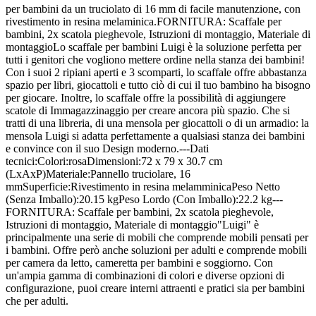
per bambini da un truciolato di 16 mm di facile manutenzione, con
rivestimento in resina melaminica.FORNITURA: Scaffale per
bambini, 2x scatola pieghevole, Istruzioni di montaggio, Materiale di
montaggioLo scaffale per bambini Luigi è la soluzione perfetta per
tutti i genitori che vogliono mettere ordine nella stanza dei bambini!
Con i suoi 2 ripiani aperti e 3 scomparti, lo scaffale offre abbastanza
spazio per libri, giocattoli e tutto ciò di cui il tuo bambino ha bisogno
per giocare. Inoltre, lo scaffale offre la possibilità di aggiungere
scatole di Immagazzinaggio per creare ancora più spazio. Che si
tratti di una libreria, di una mensola per giocattoli o di un armadio: la
mensola Luigi si adatta perfettamente a qualsiasi stanza dei bambini
e convince con il suo Design moderno.---Dati
tecnici:Colori:rosaDimensioni:72 x 79 x 30.7 cm
(LxAxP)Materiale:Pannello truciolare, 16
mmSuperficie:Rivestimento in resina melamminicaPeso Netto
(Senza Imballo):20.15 kgPeso Lordo (Con Imballo):22.2 kg---
FORNITURA: Scaffale per bambini, 2x scatola pieghevole,
Istruzioni di montaggio, Materiale di montaggio"Luigi" è
principalmente una serie di mobili che comprende mobili pensati per
i bambini. Offre però anche soluzioni per adulti e comprende mobili
per camera da letto, cameretta per bambini e soggiorno. Con
un'ampia gamma di combinazioni di colori e diverse opzioni di
configurazione, puoi creare interni attraenti e pratici sia per bambini
che per adulti.