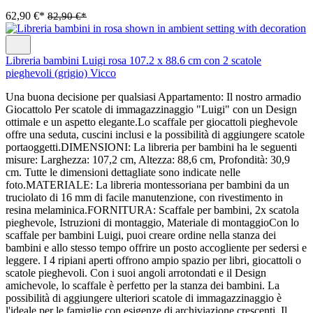
62,90 €*
82,90 €*
Libreria bambini Luigi rosa 107.2 x 88.6 cm con 2 scatole
pieghevoli (grigio) Vicco
Una buona decisione per qualsiasi Appartamento: Il nostro armadio
Giocattolo Per scatole di immagazzinaggio "Luigi" con un Design
ottimale e un aspetto elegante.Lo scaffale per giocattoli pieghevole
offre una seduta, cuscini inclusi e la possibilità di aggiungere scatole
portaoggetti.DIMENSIONI: La libreria per bambini ha le seguenti
misure: Larghezza: 107,2 cm, Altezza: 88,6 cm, Profondità: 30,9
cm. Tutte le dimensioni dettagliate sono indicate nelle
foto.MATERIALE: La libreria montessoriana per bambini da un
truciolato di 16 mm di facile manutenzione, con rivestimento in
resina melaminica.FORNITURA: Scaffale per bambini, 2x scatola
pieghevole, Istruzioni di montaggio, Materiale di montaggioCon lo
scaffale per bambini Luigi, puoi creare ordine nella stanza dei
bambini e allo stesso tempo offrire un posto accogliente per sedersi e
leggere. I 4 ripiani aperti offrono ampio spazio per libri, giocattoli o
scatole pieghevoli. Con i suoi angoli arrotondati e il Design
amichevole, lo scaffale è perfetto per la stanza dei bambini. La
possibilità di aggiungere ulteriori scatole di immagazzinaggio è
l'ideale per le famiglie con esigenze di archiviazione crescenti. Il