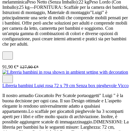
melamminicaPeso Netto (Senza Imballo):22 kgPeso Lordo (Con
Imballo):25 kg---FORNITURA: Scaffale per la camera dei bambini,
Istruzioni di montaggio, Materiale di montaggio"Luigi" è
principalmente una serie di mobili che comprende mobili pensati per
i bambini. Offre però anche soluzioni per adulti e comprende mobili
per camera da letto, cameretta per bambini e soggiorno. Con
un'ampia gamma di combinazioni di colori e diverse opzioni di
configurazione, puoi creare interni attraenti e pratici sia per bambini
che per adulti.
91,90 €*
127,90 €*
Libreria bambini Luigi rosa 72 x 79 cm Senza box pieghevole Vicco
Il nostro armadio Giocattolo Per Scatole portaoggetti" Luigi " è la
buona decisione per ogni casa. Il suo Design ottimale e L'aspetto
elegante lo rendono universalmente adatto a qualsiasi
appartamento.Lo scaffale per giocattoli pieghevole ha 3 scomparti
aperti per i libri e offre molto spazio di archiviazione. Inoltre, è
possibile aggiungere scatole di immagazzinaggio.DIMENSIONI: La
libreria per bambini ha le seguenti misure: Larghezza: 72 cm,