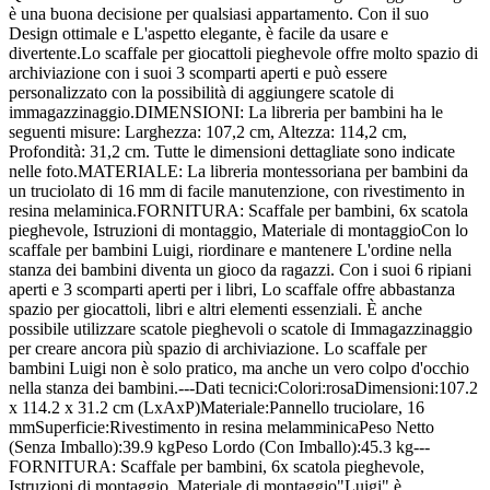
è una buona decisione per qualsiasi appartamento. Con il suo
Design ottimale e L'aspetto elegante, è facile da usare e
divertente.Lo scaffale per giocattoli pieghevole offre molto spazio di
archiviazione con i suoi 3 scomparti aperti e può essere
personalizzato con la possibilità di aggiungere scatole di
immagazzinaggio.DIMENSIONI: La libreria per bambini ha le
seguenti misure: Larghezza: 107,2 cm, Altezza: 114,2 cm,
Profondità: 31,2 cm. Tutte le dimensioni dettagliate sono indicate
nelle foto.MATERIALE: La libreria montessoriana per bambini da
un truciolato di 16 mm di facile manutenzione, con rivestimento in
resina melaminica.FORNITURA: Scaffale per bambini, 6x scatola
pieghevole, Istruzioni di montaggio, Materiale di montaggioCon lo
scaffale per bambini Luigi, riordinare e mantenere L'ordine nella
stanza dei bambini diventa un gioco da ragazzi. Con i suoi 6 ripiani
aperti e 3 scomparti aperti per i libri, Lo scaffale offre abbastanza
spazio per giocattoli, libri e altri elementi essenziali. È anche
possibile utilizzare scatole pieghevoli o scatole di Immagazzinaggio
per creare ancora più spazio di archiviazione. Lo scaffale per
bambini Luigi non è solo pratico, ma anche un vero colpo d'occhio
nella stanza dei bambini.---Dati tecnici:Colori:rosaDimensioni:107.2
x 114.2 x 31.2 cm (LxAxP)Materiale:Pannello truciolare, 16
mmSuperficie:Rivestimento in resina melamminicaPeso Netto
(Senza Imballo):39.9 kgPeso Lordo (Con Imballo):45.3 kg---
FORNITURA: Scaffale per bambini, 6x scatola pieghevole,
Istruzioni di montaggio, Materiale di montaggio"Luigi" è