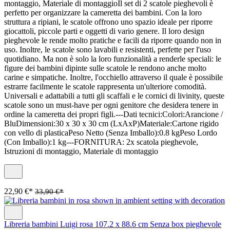
montaggio, Materiale di montaggioIl set di 2 scatole pieghevoli è
perfetto per organizzare la cameretta dei bambini. Con la loro
struttura a ripiani, le scatole offrono uno spazio ideale per riporre
giocattoli, piccole parti e oggetti di vario genere. Il loro design
pieghevole le rende molto pratiche e facili da riporre quando non in
uso. Inoltre, le scatole sono lavabili e resistenti, perfette per l'uso
quotidiano. Ma non è solo la loro funzionalità a renderle speciali: le
figure dei bambini dipinte sulle scatole le rendono anche molto
carine e simpatiche. Inoltre, l'occhiello attraverso il quale è possibile
estrarre facilmente le scatole rappresenta un'ulteriore comodità.
Universali e adattabili a tutti gli scaffali e le cornici di livinity, queste
scatole sono un must-have per ogni genitore che desidera tenere in
ordine la cameretta dei propri figli.---Dati tecnici:Colori:Arancione /
BluDimensioni:30 x 30 x 30 cm (LxAxP)Materiale:Cartone rigido
con vello di plasticaPeso Netto (Senza Imballo):0.8 kgPeso Lordo
(Con Imballo):1 kg---FORNITURA: 2x scatola pieghevole,
Istruzioni di montaggio, Materiale di montaggio
22,90 €*
33,90 €*
Libreria bambini Luigi rosa 107.2 x 88.6 cm Senza box pieghevole