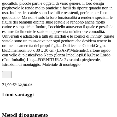
giocattoli, piccole parti e oggetti di vario genere. Il loro design
pieghevole le rende molto pratiche e facili da riporre quando non in
uso. Inoltre, le scatole sono lavabili e resistenti, perfette per l'uso
quotidiano. Ma non è solo la loro funzionalità a renderle speciali: le
figure dei bambini dipinte sulle scatole le rendono anche molto
carine e simpatiche. Inoltre, l'occhiello attraverso il quale è possibile
estrarre facilmente le scatole rappresenta un'ulteriore comodità.
Universali e adattabili a tutti gli scaffali e le cornici di livinity, queste
scatole sono un must-have per ogni genitore che desidera tenere in
ordine la cameretta dei propri figli.---Dati tecnici:Colori:Grigio-
bluDimensioni:30 x 30 x 30 cm (LxAxP)Materiale:Cartone rigido
con vello di plasticaPeso Netto (Senza Imballo):0.8 kgPeso Lordo
(Con Imballo):1 kg---FORNITURA: 2x scatola pieghevole,
Istruzioni di montaggio, Materiale di montaggio
21,90 €*
32,90 €*
I tuoi vantaggi
Metodi di pagamento