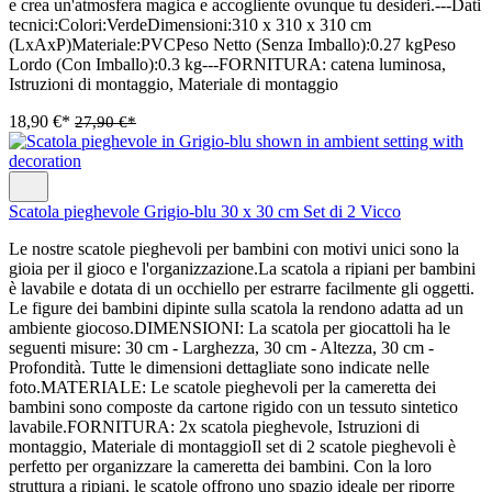
e crea un'atmosfera magica e accogliente ovunque tu desideri.---Dati
tecnici:Colori:VerdeDimensioni:310 x 310 x 310 cm
(LxAxP)Materiale:PVCPeso Netto (Senza Imballo):0.27 kgPeso
Lordo (Con Imballo):0.3 kg---FORNITURA: catena luminosa,
Istruzioni di montaggio, Materiale di montaggio
18,90 €*
27,90 €*
Scatola pieghevole Grigio-blu 30 x 30 cm Set di 2 Vicco
Le nostre scatole pieghevoli per bambini con motivi unici sono la
gioia per il gioco e l'organizzazione.La scatola a ripiani per bambini
è lavabile e dotata di un occhiello per estrarre facilmente gli oggetti.
Le figure dei bambini dipinte sulla scatola la rendono adatta ad un
ambiente giocoso.DIMENSIONI: La scatola per giocattoli ha le
seguenti misure: 30 cm - Larghezza, 30 cm - Altezza, 30 cm -
Profondità. Tutte le dimensioni dettagliate sono indicate nelle
foto.MATERIALE: Le scatole pieghevoli per la cameretta dei
bambini sono composte da cartone rigido con un tessuto sintetico
lavabile.FORNITURA: 2x scatola pieghevole, Istruzioni di
montaggio, Materiale di montaggioIl set di 2 scatole pieghevoli è
perfetto per organizzare la cameretta dei bambini. Con la loro
struttura a ripiani, le scatole offrono uno spazio ideale per riporre