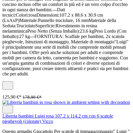
cuscino incluso offre un comfort in più ed è un vero colpo d'occhio
in ogni stanza dei bambini.---Dati
tecnici:Colori:rosaDimensioni:107.2 x 88.6 x 30.9 cm
(LxAxP)Materiale:Pannello truciolare, 16 mmMateriale della
Seduta:TruciolatoSuperficie:Rivestimento in resina
melamminicaPeso Netto (Senza Imballo):23.6 kgPeso Lordo (Con
Imballo):27 kg---FORNITURA: Scaffale per bambini, 2x scatola
pieghevole, Istruzioni di montaggio, Materiale di montaggio"Luigi"
è principalmente una serie di mobili che comprende mobili pensati
per i bambini. Offre però anche soluzioni per adulti e comprende
mobili per camera da letto, cameretta per bambini e soggiorno. Con
un'ampia gamma di combinazioni di colori e diverse opzioni di
configurazione, puoi creare interni attraenti e pratici sia per bambini
che per adulti.
125,90 €*
178,90 €*
Libreria bambini Luigi rosa 107.2 x 114.2 cm con 6 scatole
pieghevoli (colorate) Vicco
Questo armadio Giocattolo Per scatole di immagazzinaggio" Luigi "