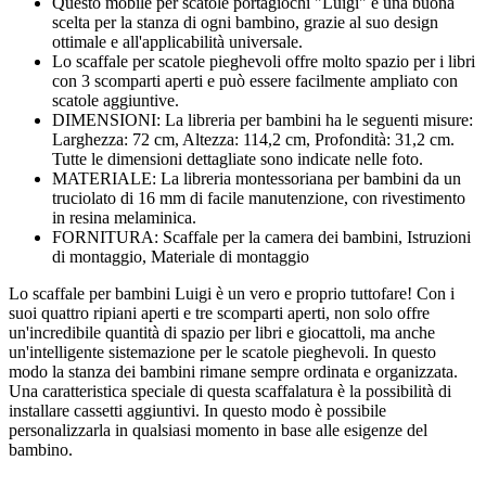
Questo mobile per scatole portagiochi "Luigi" è una buona
scelta per la stanza di ogni bambino, grazie al suo design
ottimale e all'applicabilità universale.
Lo scaffale per scatole pieghevoli offre molto spazio per i libri
con 3 scomparti aperti e può essere facilmente ampliato con
scatole aggiuntive.
DIMENSIONI: La libreria per bambini ha le seguenti misure:
Larghezza: 72 cm, Altezza: 114,2 cm, Profondità: 31,2 cm.
Tutte le dimensioni dettagliate sono indicate nelle foto.
MATERIALE: La libreria montessoriana per bambini da un
truciolato di 16 mm di facile manutenzione, con rivestimento
in resina melaminica.
FORNITURA: Scaffale per la camera dei bambini, Istruzioni
di montaggio, Materiale di montaggio
Lo scaffale per bambini Luigi è un vero e proprio tuttofare! Con i
suoi quattro ripiani aperti e tre scomparti aperti, non solo offre
un'incredibile quantità di spazio per libri e giocattoli, ma anche
un'intelligente sistemazione per le scatole pieghevoli. In questo
modo la stanza dei bambini rimane sempre ordinata e organizzata.
Una caratteristica speciale di questa scaffalatura è la possibilità di
installare cassetti aggiuntivi. In questo modo è possibile
personalizzarla in qualsiasi momento in base alle esigenze del
bambino.