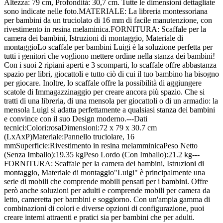
Altezza: 79 cm, Profondità: 30,7 cm. Tutte le dimensioni dettagliate
sono indicate nelle foto.MATERIALE: La libreria montessoriana
per bambini da un truciolato di 16 mm di facile manutenzione, con
rivestimento in resina melaminica.FORNITURA: Scaffale per la
camera dei bambini, Istruzioni di montaggio, Materiale di
montaggioLo scaffale per bambini Luigi è la soluzione perfetta per
tutti i genitori che vogliono mettere ordine nella stanza dei bambini!
Con i suoi 2 ripiani aperti e 3 scomparti, lo scaffale offre abbastanza
spazio per libri, giocattoli e tutto ciò di cui il tuo bambino ha bisogno
per giocare. Inoltre, lo scaffale offre la possibilità di aggiungere
scatole di Immagazzinaggio per creare ancora più spazio. Che si
tratti di una libreria, di una mensola per giocattoli o di un armadio: la
mensola Luigi si adatta perfettamente a qualsiasi stanza dei bambini
e convince con il suo Design moderno.---Dati
tecnici:Colori:rosaDimensioni:72 x 79 x 30.7 cm
(LxAxP)Materiale:Pannello truciolare, 16
mmSuperficie:Rivestimento in resina melamminicaPeso Netto
(Senza Imballo):19.35 kgPeso Lordo (Con Imballo):21.2 kg---
FORNITURA: Scaffale per la camera dei bambini, Istruzioni di
montaggio, Materiale di montaggio"Luigi" è principalmente una
serie di mobili che comprende mobili pensati per i bambini. Offre
però anche soluzioni per adulti e comprende mobili per camera da
letto, cameretta per bambini e soggiorno. Con un'ampia gamma di
combinazioni di colori e diverse opzioni di configurazione, puoi
creare interni attraenti e pratici sia per bambini che per adulti.