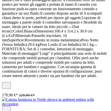
pratico per tenere gli oggetti a portata di mano.Il cassetto con
funzione push-to-open consente un funzionamento comodo e
garantisce un uso fluido.Il cassetto dispone anche di 4 scomparti
chiusi dietro le porte, perfetti per riporre gli oggetti.Lopzione di
montaggio a parete rende il comodino salvaspazio e flessibile da
usare, ideale per le camere da letto piccole.---Dati
tecnici:Colori:BiancoDimensioni:100.4 x 114.2 x 30.9 cm
(LxAxP)Materiale:Pannello truciolare, 16
mmSuperficie:Rivestimento in resina melamminicaPeso Netto
(Senza Imballo):29.6 kgPeso Lordo (Con Imballo):34.1 kg---
FORNITURA: Set di 2 comodini, Istruzioni di montaggio,
Materiale di montaggio"Luigi" è principalmente una serie di mobili
che comprende mobili pensati per i bambini. Offre però anche
soluzioni per adulti e comprende mobili per camera da letto,
cameretta per bambini e soggiorno. Con un'ampia gamma di
combinazioni di colori e diverse opzioni di configurazione, puoi
creare interni attraenti e pratici sia per bambini che per adulti.
170,90 €*
229,90 €*