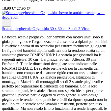
18,90 €*
27,90 €*
Scatola pieghevole Grigio-blu 30 x 30 cm Set di 2 Vicco
Le nostre scatole pieghevoli per bambini con motivi unici sono la
gioia per il gioco e l'organizzazione.La scatola a ripiani per bambini
è lavabile e dotata di un occhiello per estrarre facilmente gli oggetti.
Le figure dei bambini dipinte sulla scatola la rendono adatta ad un
ambiente giocoso.DIMENSIONI: La scatola per giocattoli ha le
seguenti misure: 30 cm - Larghezza, 30 cm - Altezza, 30 cm -
Profondità. Tutte le dimensioni dettagliate sono indicate nelle
foto.MATERIALE: Le scatole pieghevoli per la cameretta dei
bambini sono composte da cartone rigido con un tessuto sintetico
lavabile.FORNITURA: 2x scatola pieghevole, Istruzioni di
montaggio, Materiale di montaggioIl set di 2 scatole pieghevoli è
perfetto per organizzare la cameretta dei bambini. Con la loro
struttura a ripiani, le scatole offrono uno spazio ideale per riporre
giocattoli, piccole parti e oggetti di vario genere. Il loro design
pieghevole le rende molto pratiche e facili da riporre quando non in
uso. Inoltre, le scatole sono lavabili e resistenti, perfette per l'uso
quotidiano. Ma non è solo la loro funzionalità a renderle speciali: le