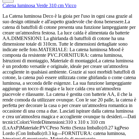
Catena luminosa Verde 310 cm Vicco
La Catena luminosa Deco è la gioia per l'uso in ogni casa grazie al
suo design ottimale e all'aspetto gradevole che dona benessere.La
catena di batuffoli di cotone presenta una funzione lampeggiante per
creare un'atmosfera festosa. La luce calda è alimentata da batterie
AA.DIMENSIONI: La ghirlanda di batuffoli di cotone ha una
dimensione totale di 310cm. Tutte le dimensioni dettagliate sono
indicate nelle foto.MATERIALE: La catena luminosa Mood è
composta da resistente PVC.FORNITURA: catena luminosa,
Istruzioni di montaggio, Materiale di montaggioLa catena luminosa
è un prodotto versatile e originale, ideale per creare un'atmosfera
accogliente in qualsiasi ambiente. Grazie ai suoi morbidi batuffoli di
cotone, la catena può essere utilizzata come ghirlanda o come catena
luminosa, a seconda delle esigenze. La sua funzione lampeggiante
aggiunge un tocco di magia e la luce calda crea un'atmosfera
piacevole e rilassante. La catena è gestita con batterie AA, il che la
rende comoda da utilizzare ovunque. Con le sue 20 palle, la catena è
perfetta per decorare la casa o per creare un'atmosfera romantica in
occasione di una cena a due. Lasciati ispirare dalla catena luminosa
e crea un'atmosfera magica e accogliente ovunque tu desideri.---Dati
tecnici:Colori:VerdeDimensioni:310 x 310 x 310 cm
(LxAxP)Materiale:PVCPeso Netto (Senza Imballo):0.27 kgPeso
Lordo (Con Imballo):0.3 kg---FORNITURA: catena luminosa,
Istruzioni di montaggio, Materiale di montaggio