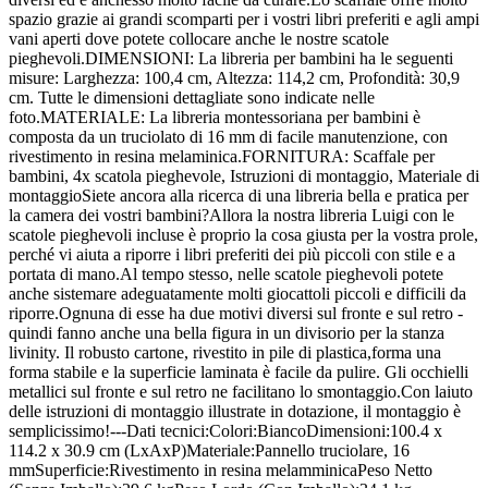
spazio grazie ai grandi scomparti per i vostri libri preferiti e agli ampi
vani aperti dove potete collocare anche le nostre scatole
pieghevoli.DIMENSIONI: La libreria per bambini ha le seguenti
misure: Larghezza: 100,4 cm, Altezza: 114,2 cm, Profondità: 30,9
cm. Tutte le dimensioni dettagliate sono indicate nelle
foto.MATERIALE: La libreria montessoriana per bambini è
composta da un truciolato di 16 mm di facile manutenzione, con
rivestimento in resina melaminica.FORNITURA: Scaffale per
bambini, 4x scatola pieghevole, Istruzioni di montaggio, Materiale di
montaggioSiete ancora alla ricerca di una libreria bella e pratica per
la camera dei vostri bambini?Allora la nostra libreria Luigi con le
scatole pieghevoli incluse è proprio la cosa giusta per la vostra prole,
perché vi aiuta a riporre i libri preferiti dei più piccoli con stile e a
portata di mano.Al tempo stesso, nelle scatole pieghevoli potete
anche sistemare adeguatamente molti giocattoli piccoli e difficili da
riporre.Ognuna di esse ha due motivi diversi sul fronte e sul retro -
quindi fanno anche una bella figura in un divisorio per la stanza
livinity. Il robusto cartone, rivestito in pile di plastica,forma una
forma stabile e la superficie laminata è facile da pulire. Gli occhielli
metallici sul fronte e sul retro ne facilitano lo smontaggio.Con laiuto
delle istruzioni di montaggio illustrate in dotazione, il montaggio è
semplicissimo!---Dati tecnici:Colori:BiancoDimensioni:100.4 x
114.2 x 30.9 cm (LxAxP)Materiale:Pannello truciolare, 16
mmSuperficie:Rivestimento in resina melamminicaPeso Netto