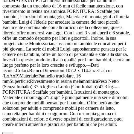
foto.MATERIALE: La libreria montessoriana per bambini è
composta da un truciolato di 16 mm di facile manutenzione, con
rivestimento in resina melaminica.FORNITURA: Scaffale per
bambini, Istruzioni di montaggio, Materiale di montaggioLa libreria
bambini Luigi è l'ideale per arredare la camera dei tuoi piccoli.
Facilmente combinabile con altri articoli della collezione, questa
libreria offre numerosi vantaggi. Con i suoi 3 vani aperti e 6 scatole,
offre un comodo deposito per libri e giocattoli. Inoltre, la sua
progettazione Montessoriana assicura un ambiente educativo per i
più giovani. La serie di mobili Luigi, appositamente pensata per le
camere dei bambini, offre un tocco di personalità e stile alla stanza.
Investi in questo prodotto di alta qualità per i tuoi bambini, e crea un
luogo perfetto per la loro crescita e sviluppo.---Dati
tecnici:Colori:BiancoDimensioni:107.2 x 114.2 x 31.2 cm
(LxAxP)Materiale:Pannello truciolare, 16
mmSuperficie:Rivestimento in resina melamminicaPeso Netto
(Senza Imballo):37.5 kgPeso Lordo (Con Imballo):42.3 kg---
FORNITURA: Scaffale per bambini, Istruzioni di montaggio,
Materiale di montaggio"Luigi" è principalmente una serie di mobili
che comprende mobili pensati per i bambini. Offre però anche
soluzioni per adulti e comprende mobili per camera da letto,
cameretta per bambini e soggiorno. Con un'ampia gamma di
combinazioni di colori e diverse opzioni di configurazione, puoi
creare interni attraenti e pratici sia per bambini che per adulti.