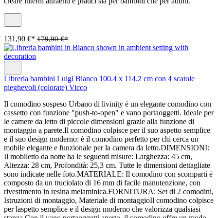
creare interni attraenti e pratici sia per bambini che per adulti.
131,90 €*
179,90 €*
Libreria bambini Luigi Bianco 100.4 x 114.2 cm con 4 scatole
pieghevoli (colorate) Vicco
Il comodino sospeso Urbano di livinity è un elegante comodino con
cassetto con funzione "push-to-open" e vano portaoggetti. Ideale per
le camere da letto di piccole dimensioni grazie alla funzione di
montaggio a parete.Il comodino colpisce per il suo aspetto semplice
e il suo design moderno: è il comodino perfetto per chi cerca un
mobile elegante e funzionale per la camera da letto.DIMENSIONI:
Il mobiletto da notte ha le seguenti misure: Larghezza: 45 cm,
Altezza: 28 cm, Profondità: 25,3 cm. Tutte le dimensioni dettagliate
sono indicate nelle foto.MATERIALE: Il comodino con scomparti è
composto da un truciolato di 16 mm di facile manutenzione, con
rivestimento in resina melaminica.FORNITURA: Set di 2 comodini,
Istruzioni di montaggio, Materiale di montaggioIl comodino colpisce
per laspetto semplice e il design moderno che valorizza qualsiasi
stanza.Con il vano portaoggetti aperto, il comodino offre un modo