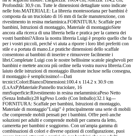
Profondità: 30,9 cm. Tutte le dimensioni dettagliate sono indicate
nelle foto.MATERIALE: La libreria montessoriana per bambini è
composta da un truciolato di 16 mm di facile manutenzione, con
rivestimento in resina melaminica.FORNITURA: Scaffale per
bambini, Istruzioni di montaggio, Materiale di montaggioSiete
ancora alla ricerca di una libreria bella e pratica per la camera dei
vostri bambini?Allora la nostra libreria Luigi è proprio quello che fa
per i vostri piccoli, perché vi aiuta a riporre i loro libri preferiti con
stile e a portata di mano.Le pratiche dimensioni dello scaffale
consentono ai bambini di inserire e rimuovere facilmente i
libri.Completate Luigi con le nostre bellissime scatole pieghevoli per
bambini e mettete ancora più ordine nella vostra nuova libreria.Con
laiuto delle istruzioni di montaggio illustrate incluse nella consegna,
il montaggio è semplicissimo!---Dati
tecnici:Colori:BiancoDimensioni:100.4 x 114.2 x 30.9 cm
(LxAxP)Materiale:Pannello truciolare, 16
mmSuperficie:Rivestimento in resina melamminicaPeso Netto
(Senza Imballo):28 kgPeso Lordo (Con Imballo):32.1 kg---
FORNITURA: Scaffale per bambini, Istruzioni di montaggio,
Materiale di montaggio"Luigi" è principalmente una serie di mobili
che comprende mobili pensati per i bambini. Offre però anche
soluzioni per adulti e comprende mobili per camera da letto,
cameretta per bambini e soggiorno. Con un'ampia gamma di
combinazioni di colori e diverse opzioni di configurazione, puoi