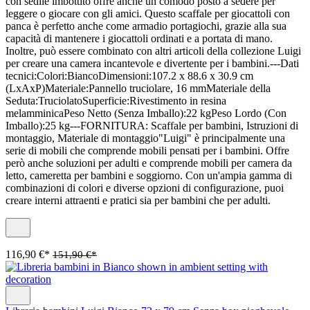
con sedile imbottito offre anche un comodo posto a sedere per
leggere o giocare con gli amici. Questo scaffale per giocattoli con
panca è perfetto anche come armadio portagiochi, grazie alla sua
capacità di mantenere i giocattoli ordinati e a portata di mano.
Inoltre, può essere combinato con altri articoli della collezione Luigi
per creare una camera incantevole e divertente per i bambini.---Dati
tecnici:Colori:BiancoDimensioni:107.2 x 88.6 x 30.9 cm
(LxAxP)Materiale:Pannello truciolare, 16 mmMateriale della
Seduta:TruciolatoSuperficie:Rivestimento in resina
melamminicaPeso Netto (Senza Imballo):22 kgPeso Lordo (Con
Imballo):25 kg---FORNITURA: Scaffale per bambini, Istruzioni di
montaggio, Materiale di montaggio"Luigi" è principalmente una
serie di mobili che comprende mobili pensati per i bambini. Offre
però anche soluzioni per adulti e comprende mobili per camera da
letto, cameretta per bambini e soggiorno. Con un'ampia gamma di
combinazioni di colori e diverse opzioni di configurazione, puoi
creare interni attraenti e pratici sia per bambini che per adulti.
116,90 €*
151,90 €*