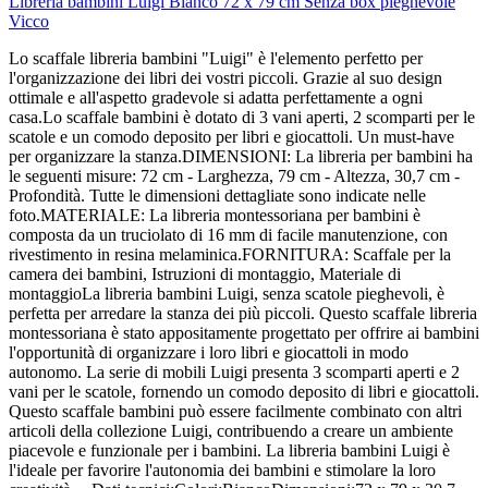
Libreria bambini Luigi Bianco 72 x 79 cm Senza box pieghevole
Vicco
Lo scaffale libreria bambini "Luigi" è l'elemento perfetto per
l'organizzazione dei libri dei vostri piccoli. Grazie al suo design
ottimale e all'aspetto gradevole si adatta perfettamente a ogni
casa.Lo scaffale bambini è dotato di 3 vani aperti, 2 scomparti per le
scatole e un comodo deposito per libri e giocattoli. Un must-have
per organizzare la stanza.DIMENSIONI: La libreria per bambini ha
le seguenti misure: 72 cm - Larghezza, 79 cm - Altezza, 30,7 cm -
Profondità. Tutte le dimensioni dettagliate sono indicate nelle
foto.MATERIALE: La libreria montessoriana per bambini è
composta da un truciolato di 16 mm di facile manutenzione, con
rivestimento in resina melaminica.FORNITURA: Scaffale per la
camera dei bambini, Istruzioni di montaggio, Materiale di
montaggioLa libreria bambini Luigi, senza scatole pieghevoli, è
perfetta per arredare la stanza dei più piccoli. Questo scaffale libreria
montessoriana è stato appositamente progettato per offrire ai bambini
l'opportunità di organizzare i loro libri e giocattoli in modo
autonomo. La serie di mobili Luigi presenta 3 scomparti aperti e 2
vani per le scatole, fornendo un comodo deposito di libri e giocattoli.
Questo scaffale bambini può essere facilmente combinato con altri
articoli della collezione Luigi, contribuendo a creare un ambiente
piacevole e funzionale per i bambini. La libreria bambini Luigi è
l'ideale per favorire l'autonomia dei bambini e stimolare la loro