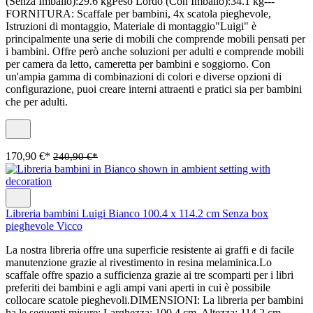
(Senza Imballo):29.6 kgPeso Lordo (Con Imballo):34.1 kg---
FORNITURA: Scaffale per bambini, 4x scatola pieghevole,
Istruzioni di montaggio, Materiale di montaggio"Luigi" è
principalmente una serie di mobili che comprende mobili pensati per
i bambini. Offre però anche soluzioni per adulti e comprende mobili
per camera da letto, cameretta per bambini e soggiorno. Con
un'ampia gamma di combinazioni di colori e diverse opzioni di
configurazione, puoi creare interni attraenti e pratici sia per bambini
che per adulti.
170,90 €*
240,90 €*
Libreria bambini Luigi Bianco 100.4 x 114.2 cm Senza box
pieghevole Vicco
La nostra libreria offre una superficie resistente ai graffi e di facile
manutenzione grazie al rivestimento in resina melaminica.Lo
scaffale offre spazio a sufficienza grazie ai tre scomparti per i libri
preferiti dei bambini e agli ampi vani aperti in cui è possibile
collocare scatole pieghevoli.DIMENSIONI: La libreria per bambini
ha le seguenti misure: Larghezza: 100,4 cm, Altezza: 114,2 cm,