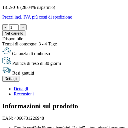
181.90
€
(28.04% risparmio)
Prezzi incl. IVA più costi di spedizione
-
+
Nel carrello
Disponibile
Tempi di consegna: 3 - 4 Tage
Garanzia di rimborso
Politica di reso di 30 giorni
Resi gratuiti
Dettagli
Dettagli
Recensioni
Informazioni sul prodotto
EAN: 4066731226948
Con lo scaffale libreria bambini "Luigi", i tuoi piccoli avranno