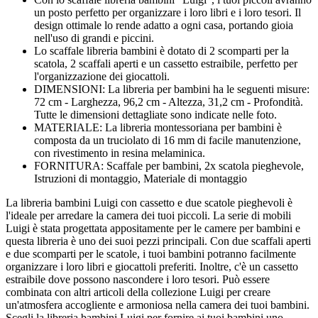
un posto perfetto per organizzare i loro libri e i loro tesori. Il
design ottimale lo rende adatto a ogni casa, portando gioia
nell'uso di grandi e piccini.
Lo scaffale libreria bambini è dotato di 2 scomparti per la
scatola, 2 scaffali aperti e un cassetto estraibile, perfetto per
l'organizzazione dei giocattoli.
DIMENSIONI: La libreria per bambini ha le seguenti misure:
72 cm - Larghezza, 96,2 cm - Altezza, 31,2 cm - Profondità.
Tutte le dimensioni dettagliate sono indicate nelle foto.
MATERIALE: La libreria montessoriana per bambini è
composta da un truciolato di 16 mm di facile manutenzione,
con rivestimento in resina melaminica.
FORNITURA: Scaffale per bambini, 2x scatola pieghevole,
Istruzioni di montaggio, Materiale di montaggio
La libreria bambini Luigi con cassetto e due scatole pieghevoli è
l'ideale per arredare la camera dei tuoi piccoli. La serie di mobili
Luigi è stata progettata appositamente per le camere per bambini e
questa libreria è uno dei suoi pezzi principali. Con due scaffali aperti
e due scomparti per le scatole, i tuoi bambini potranno facilmente
organizzare i loro libri e giocattoli preferiti. Inoltre, c'è un cassetto
estraibile dove possono nascondere i loro tesori. Può essere
combinata con altri articoli della collezione Luigi per creare
un'atmosfera accogliente e armoniosa nella camera dei tuoi bambini.
Scegli la libreria bambini Luigi per fornire ai tuoi bambini uno