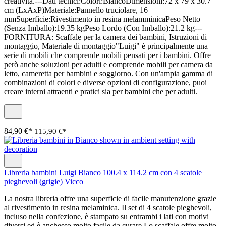
creatività.---Dati tecnici:Colori:BiancoDimensioni:72 x 79 x 30.7
cm (LxAxP)Materiale:Pannello truciolare, 16
mmSuperficie:Rivestimento in resina melamminicaPeso Netto
(Senza Imballo):19.35 kgPeso Lordo (Con Imballo):21.2 kg---
FORNITURA: Scaffale per la camera dei bambini, Istruzioni di
montaggio, Materiale di montaggio"Luigi" è principalmente una
serie di mobili che comprende mobili pensati per i bambini. Offre
però anche soluzioni per adulti e comprende mobili per camera da
letto, cameretta per bambini e soggiorno. Con un'ampia gamma di
combinazioni di colori e diverse opzioni di configurazione, puoi
creare interni attraenti e pratici sia per bambini che per adulti.
84,90 €*
115,90 €*
Libreria bambini Luigi Bianco 100.4 x 114.2 cm con 4 scatole
pieghevoli (grigie) Vicco
La nostra libreria offre una superficie di facile manutenzione grazie
al rivestimento in resina melaminica. Il set di 4 scatole pieghevoli,
incluso nella confezione, è stampato su entrambi i lati con motivi
diversi ed è anchesso molto facile da curare.Lo scaffale offre molto