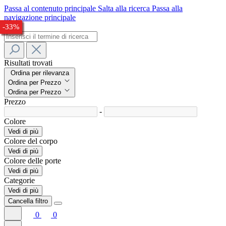
Passa al contenuto principale
Salta alla ricerca
Passa alla
navigazione principale
-27%
-23%
-27%
-29%
-27%
-26%
-32%
-33%
Risultati trovati
Ordina per rilevanza
Ordina per Prezzo
Ordina per Prezzo
Prezzo
-
Colore
Vedi di più
Colore del corpo
Vedi di più
Colore delle porte
Vedi di più
Categorie
Vedi di più
Cancella filtro
0
0