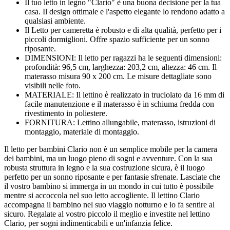
Il tuo letto in legno "Clario" è una buona decisione per la tua
casa. Il design ottimale e l'aspetto elegante lo rendono adatto a
qualsiasi ambiente.
Il Letto per cameretta è robusto e di alta qualità, perfetto per i
piccoli dormiglioni. Offre spazio sufficiente per un sonno
riposante.
DIMENSIONI: Il letto per ragazzi ha le seguenti dimensioni:
profondità: 96,5 cm, larghezza: 203,2 cm, altezza: 46 cm. Il
materasso misura 90 x 200 cm. Le misure dettagliate sono
visibili nelle foto.
MATERIALE: Il lettino è realizzato in truciolato da 16 mm di
facile manutenzione e il materasso è in schiuma fredda con
rivestimento in poliestere.
FORNITURA: Lettino allungabile, materasso, istruzioni di
montaggio, materiale di montaggio.
Il letto per bambini Clario non è un semplice mobile per la camera
dei bambini, ma un luogo pieno di sogni e avventure. Con la sua
robusta struttura in legno e la sua costruzione sicura, è il luogo
perfetto per un sonno riposante e per fantasie sfrenate. Lasciate che
il vostro bambino si immerga in un mondo in cui tutto è possibile
mentre si accoccola nel suo letto accogliente. Il lettino Clario
accompagna il bambino nel suo viaggio notturno e lo fa sentire al
sicuro. Regalate al vostro piccolo il meglio e investite nel lettino
Clario, per sogni indimenticabili e un'infanzia felice.