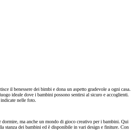
ntisce il benessere dei bimbi e dona un aspetto gradevole a ogni casa.
 luogo ideale dove i bambini possono sentirsi al sicuro e accoglienti.
ndicate nelle foto.
le per dormire, ma anche un mondo di gioco creativo per i bambini. Qui
lla stanza dei bambini ed è disponibile in vari design e finiture. Con