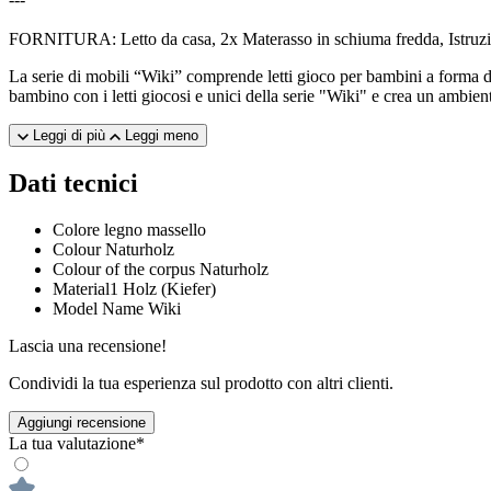
FORNITURA: Letto da casa, 2x Materasso in schiuma fredda, Istruzi
La serie di mobili “Wiki” comprende letti gioco per bambini a forma di
bambino con i letti giocosi e unici della serie "Wiki" e crea un ambien
Leggi di più
Leggi meno
Dati tecnici
Colore
legno massello
Colour
Naturholz
Colour of the corpus
Naturholz
Material1
Holz (Kiefer)
Model Name
Wiki
Lascia una recensione!
Condividi la tua esperienza sul prodotto con altri clienti.
Aggiungi recensione
La tua valutazione*