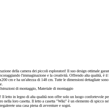
zazione della camera dei piccoli esploratori! Il suo design ottimale gara
incoraggiando l'immaginazione e la creatività. Offrendo alta qualità, è il
00 cm e ha un'altezza di 148 cm. Tutte le dimensioni dettagliate sono i
e.
struzioni di montaggio, Materiale di montaggio
ino! Il letto in legno di alta qualità non offre solo un luogo confortevo
ro nella loro casetta. Il letto a casetta "Wiki" è un elemento di spicco ne
 regalerete una casa piena di avventure e sogni.