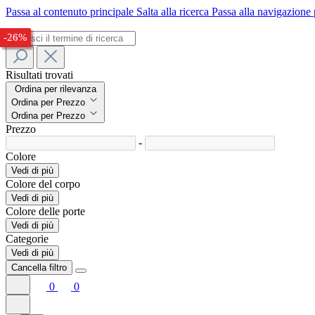
Passa al contenuto principale
Salta alla ricerca
Passa alla navigazione 
-32%
-33%
-24%
-26%
Risultati trovati
Ordina per rilevanza
Ordina per Prezzo
Ordina per Prezzo
Prezzo
-
Colore
Vedi di più
Colore del corpo
Vedi di più
Colore delle porte
Vedi di più
Categorie
Vedi di più
Cancella filtro
0
0