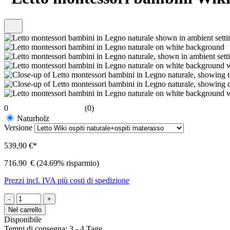
0
(0)
Naturholz
Versione
539,90 €*
716.90
€
(24.69% risparmio)
Prezzi incl. IVA più costi di spedizione
-
+
Nel carrello
Disponibile
Tempi di consegna: 3 - 4 Tage