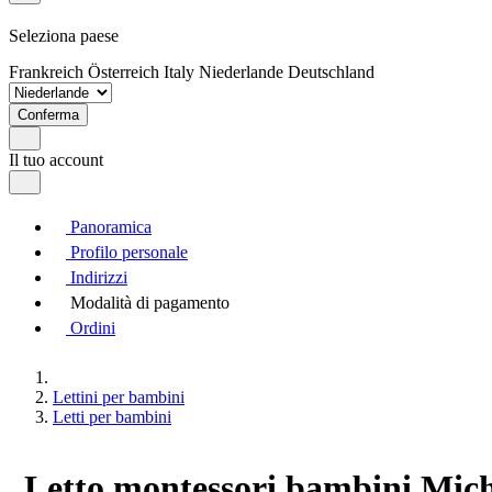
Seleziona paese
Frankreich
Österreich
Italy
Niederlande
Deutschland
Conferma
Il tuo account
Panoramica
Profilo personale
Indirizzi
Modalità di pagamento
Ordini
Lettini per bambini
Letti per bambini
Letto montessori bambini Mich