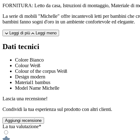
FORNITURA: Letto da casa, Istruzioni di montaggio, Materiale di m
La serie di mobili "Michelle" offre incantevoli letti per bambini che cr
bambini fanno sogni d'oro in un ambiente confortevole ed elegante.
Leggi di più
Leggi meno
Dati tecnici
Colore
Bianco
Colour
Weiß
Colour of the corpus
Weiß
Design
modern
Material1
bambus
Model Name
Michelle
Lascia una recensione!
Condividi la tua esperienza sul prodotto con altri clienti.
Aggiungi recensione
La tua valutazione*