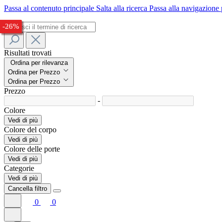
Passa al contenuto principale
Salta alla ricerca
Passa alla navigazione 
-29%
-24%
-28%
-32%
-33%
-26%
Risultati trovati
Ordina per rilevanza
Ordina per Prezzo
Ordina per Prezzo
Prezzo
-
Colore
Vedi di più
Colore del corpo
Vedi di più
Colore delle porte
Vedi di più
Categorie
Vedi di più
Cancella filtro
0
0