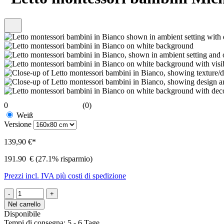
0
(0)
Weiß
Versione
139,90 €*
191.90
€
(27.1% risparmio)
Prezzi incl. IVA più costi di spedizione
-
+
Nel carrello
Disponibile
Tempi di consegna: 5 - 6 Tage