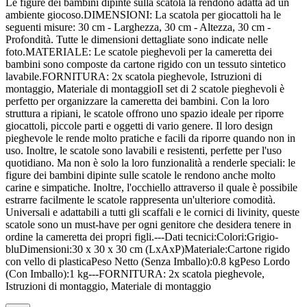
Le figure dei bambini dipinte sulla scatola la rendono adatta ad un
ambiente giocoso.DIMENSIONI: La scatola per giocattoli ha le
seguenti misure: 30 cm - Larghezza, 30 cm - Altezza, 30 cm -
Profondità. Tutte le dimensioni dettagliate sono indicate nelle
foto.MATERIALE: Le scatole pieghevoli per la cameretta dei
bambini sono composte da cartone rigido con un tessuto sintetico
lavabile.FORNITURA: 2x scatola pieghevole, Istruzioni di
montaggio, Materiale di montaggioIl set di 2 scatole pieghevoli è
perfetto per organizzare la cameretta dei bambini. Con la loro
struttura a ripiani, le scatole offrono uno spazio ideale per riporre
giocattoli, piccole parti e oggetti di vario genere. Il loro design
pieghevole le rende molto pratiche e facili da riporre quando non in
uso. Inoltre, le scatole sono lavabili e resistenti, perfette per l'uso
quotidiano. Ma non è solo la loro funzionalità a renderle speciali: le
figure dei bambini dipinte sulle scatole le rendono anche molto
carine e simpatiche. Inoltre, l'occhiello attraverso il quale è possibile
estrarre facilmente le scatole rappresenta un'ulteriore comodità.
Universali e adattabili a tutti gli scaffali e le cornici di livinity, queste
scatole sono un must-have per ogni genitore che desidera tenere in
ordine la cameretta dei propri figli.---Dati tecnici:Colori:Grigio-
bluDimensioni:30 x 30 x 30 cm (LxAxP)Materiale:Cartone rigido
con vello di plasticaPeso Netto (Senza Imballo):0.8 kgPeso Lordo
(Con Imballo):1 kg---FORNITURA: 2x scatola pieghevole,
Istruzioni di montaggio, Materiale di montaggio