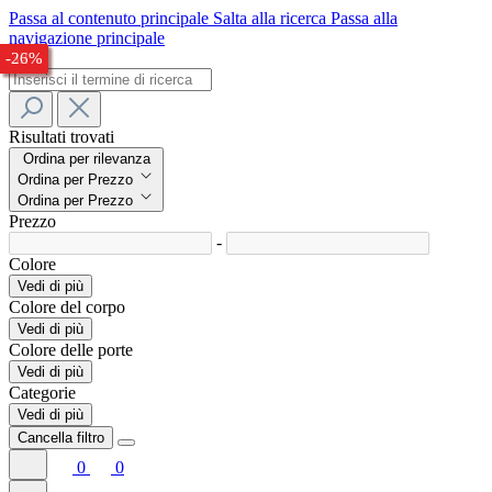
Passa al contenuto principale
Salta alla ricerca
Passa alla
navigazione principale
-24%
-33%
-24%
-32%
-26%
Risultati trovati
Ordina per rilevanza
Ordina per Prezzo
Ordina per Prezzo
Prezzo
-
Colore
Vedi di più
Colore del corpo
Vedi di più
Colore delle porte
Vedi di più
Categorie
Vedi di più
Cancella filtro
0
0