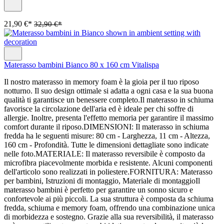
21,90 €*
32,90 €*
Materasso bambini Bianco 80 x 160 cm Vitalispa
Il nostro materasso in memory foam è la gioia per il tuo riposo
notturno. Il suo design ottimale si adatta a ogni casa e la sua buona
qualità ti garantisce un benessere completo.Il materasso in schiuma
favorisce la circolazione dell'aria ed è ideale per chi soffre di
allergie. Inoltre, presenta l'effetto memoria per garantire il massimo
comfort durante il riposo.DIMENSIONI: Il materasso in schiuma
fredda ha le seguenti misure: 80 cm - Larghezza, 11 cm - Altezza,
160 cm - Profondità. Tutte le dimensioni dettagliate sono indicate
nelle foto.MATERIALE: Il materasso reversibile è composto da
microfibra piacevolmente morbida e resistente. Alcuni componenti
dell'articolo sono realizzati in poliestere.FORNITURA: Materasso
per bambini, Istruzioni di montaggio, Materiale di montaggioIl
materasso bambini è perfetto per garantire un sonno sicuro e
confortevole ai più piccoli. La sua struttura è composta da schiuma
fredda, schiuma e memory foam, offrendo una combinazione unica
di morbidezza e sostegno. Grazie alla sua reversibilità, il materasso