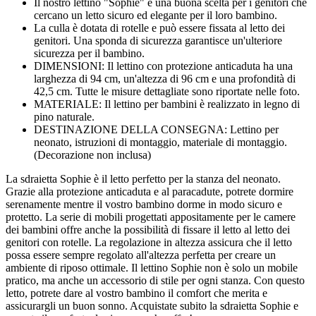
Il nostro lettino "Sophie" è una buona scelta per i genitori che
cercano un letto sicuro ed elegante per il loro bambino.
La culla è dotata di rotelle e può essere fissata al letto dei
genitori. Una sponda di sicurezza garantisce un'ulteriore
sicurezza per il bambino.
DIMENSIONI: Il lettino con protezione anticaduta ha una
larghezza di 94 cm, un'altezza di 96 cm e una profondità di
42,5 cm. Tutte le misure dettagliate sono riportate nelle foto.
MATERIALE: Il lettino per bambini è realizzato in legno di
pino naturale.
DESTINAZIONE DELLA CONSEGNA: Lettino per
neonato, istruzioni di montaggio, materiale di montaggio.
(Decorazione non inclusa)
La sdraietta Sophie è il letto perfetto per la stanza del neonato.
Grazie alla protezione anticaduta e al paracadute, potrete dormire
serenamente mentre il vostro bambino dorme in modo sicuro e
protetto. La serie di mobili progettati appositamente per le camere
dei bambini offre anche la possibilità di fissare il letto al letto dei
genitori con rotelle. La regolazione in altezza assicura che il letto
possa essere sempre regolato all'altezza perfetta per creare un
ambiente di riposo ottimale. Il lettino Sophie non è solo un mobile
pratico, ma anche un accessorio di stile per ogni stanza. Con questo
letto, potrete dare al vostro bambino il comfort che merita e
assicurargli un buon sonno. Acquistate subito la sdraietta Sophie e