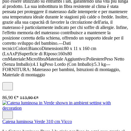
può essere utilizzato su entrambi i lati, garantendo una vita più lunga
al prodotto. La sua imbottitura in fibra resistente al clima è stata
pensata per proteggere il materasso dalle intemperie e per mantenere
una temperatura ideale durante le stagioni più calde o fredde. Inoltre,
grazie alla sua capacità di favorire la circolazione dell'aria, il
materasso è particolarmente indicato per chi soffre di allergie. Infine,
l'effetto memoria del materasso contribuisce a mantenere la
posizione corretta della schiena, offrendo un supporto ideale per il
corretto sviluppo del bambino.---Dati
tecnici:Colori:BiancoDimensioni:80 x 11 x 160 cm
(LxAxP)Superficie di Riposo:160x80
cmMateriale:MicrofibraMateriale Aggiuntivo:PoliesterePeso Netto
(Senza Imballo):4.1 kgPeso Lordo (Con Imballo):5.3 kg---
FORNITURA: Materasso per bambini, Istruzioni di montaggio,
Materiale di montaggio
86,90 €*
113,90 €*
Catena luminosa Verde 310 cm Vicco