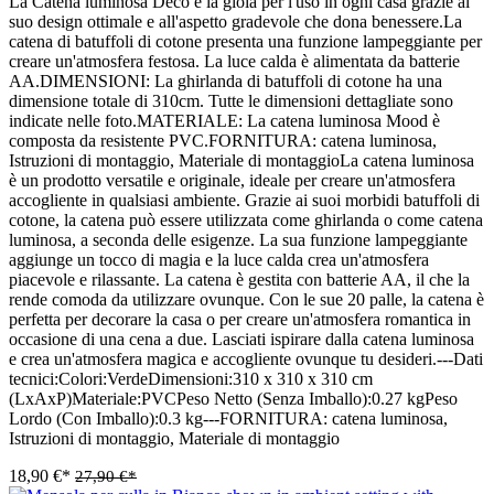
La Catena luminosa Deco è la gioia per l'uso in ogni casa grazie al
suo design ottimale e all'aspetto gradevole che dona benessere.La
catena di batuffoli di cotone presenta una funzione lampeggiante per
creare un'atmosfera festosa. La luce calda è alimentata da batterie
AA.DIMENSIONI: La ghirlanda di batuffoli di cotone ha una
dimensione totale di 310cm. Tutte le dimensioni dettagliate sono
indicate nelle foto.MATERIALE: La catena luminosa Mood è
composta da resistente PVC.FORNITURA: catena luminosa,
Istruzioni di montaggio, Materiale di montaggioLa catena luminosa
è un prodotto versatile e originale, ideale per creare un'atmosfera
accogliente in qualsiasi ambiente. Grazie ai suoi morbidi batuffoli di
cotone, la catena può essere utilizzata come ghirlanda o come catena
luminosa, a seconda delle esigenze. La sua funzione lampeggiante
aggiunge un tocco di magia e la luce calda crea un'atmosfera
piacevole e rilassante. La catena è gestita con batterie AA, il che la
rende comoda da utilizzare ovunque. Con le sue 20 palle, la catena è
perfetta per decorare la casa o per creare un'atmosfera romantica in
occasione di una cena a due. Lasciati ispirare dalla catena luminosa
e crea un'atmosfera magica e accogliente ovunque tu desideri.---Dati
tecnici:Colori:VerdeDimensioni:310 x 310 x 310 cm
(LxAxP)Materiale:PVCPeso Netto (Senza Imballo):0.27 kgPeso
Lordo (Con Imballo):0.3 kg---FORNITURA: catena luminosa,
Istruzioni di montaggio, Materiale di montaggio
18,90 €*
27,90 €*