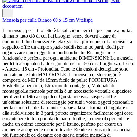
Mensola per culla Bianco 60 x 15 cm Vitalispa
La mensola per il tuo letto è la soluzione perfetta per tenere a portata
di mano tutto ciò di cui hai bisogno, senza doverti alzare di
continuo. Il tuo benessere e relax sono al primo posto!La mensola a
soppalco offre un ampio spazio suddiviso in tre parti, ideali per
organizzare i tuoi oggetti in modo ordinato. Rettangolare e
funzionale è perfetta per ogni ambiente.DIMENSIONI: La mensola
per letto a soppalco ha le seguenti misure: 60 cm - Larghezza, 15 cm
- Altezza, 15 cm - Profondità. Tutte le dimensioni dettagliate sono
indicate nelle foto.MATERIALE: La mensola di stoccaggio è
composta da MDF da 15mm facile da pulire.FORNITURA:
Rastrelliera per culla, Istruzioni di montaggio, Materiale di
montaggioLa mensola per culla è un accessorio versatile e spazioso
per il vostro letto a soppalco. Questa mensola sospesa offre
un'ottima soluzione di stoccaggio per tutti i vostri oggetti personali o
per la cameretta del bambino. Grazie alla sua forma rettangolare e
alla suddivisione in 3 parti, potrete organizzare facilmente ogni cosa
e mantenere tutto a portata di mano. Inoltre, la mensola per culla è
anche un ottimo accessorio per il lettino, perfetto per creare un
ambiente accogliente e confortevole. Rendete il vostro letto ancora
più funzionale ed elegante con questa pratica mensola di