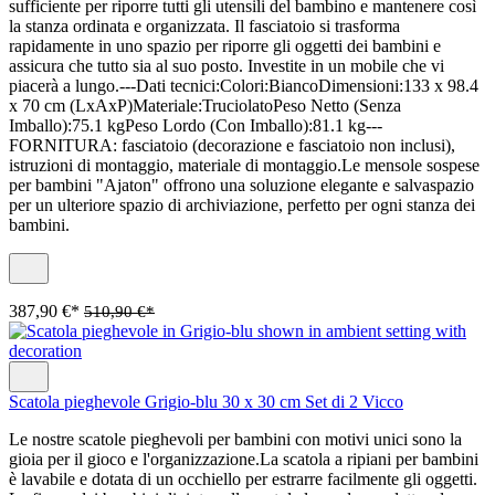
sufficiente per riporre tutti gli utensili del bambino e mantenere così
la stanza ordinata e organizzata. Il fasciatoio si trasforma
rapidamente in uno spazio per riporre gli oggetti dei bambini e
assicura che tutto sia al suo posto. Investite in un mobile che vi
piacerà a lungo.---Dati tecnici:Colori:BiancoDimensioni:133 x 98.4
x 70 cm (LxAxP)Materiale:TruciolatoPeso Netto (Senza
Imballo):75.1 kgPeso Lordo (Con Imballo):81.1 kg---
FORNITURA: fasciatoio (decorazione e fasciatoio non inclusi),
istruzioni di montaggio, materiale di montaggio.Le mensole sospese
per bambini "Ajaton" offrono una soluzione elegante e salvaspazio
per un ulteriore spazio di archiviazione, perfetto per ogni stanza dei
bambini.
387,90 €*
510,90 €*
Scatola pieghevole Grigio-blu 30 x 30 cm Set di 2 Vicco
Le nostre scatole pieghevoli per bambini con motivi unici sono la
gioia per il gioco e l'organizzazione.La scatola a ripiani per bambini
è lavabile e dotata di un occhiello per estrarre facilmente gli oggetti.