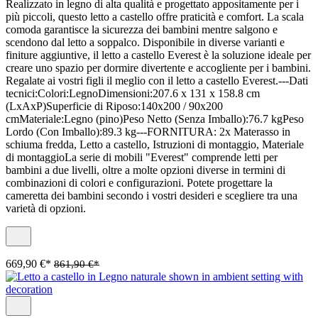
Realizzato in legno di alta qualità e progettato appositamente per i
più piccoli, questo letto a castello offre praticità e comfort. La scala
comoda garantisce la sicurezza dei bambini mentre salgono e
scendono dal letto a soppalco. Disponibile in diverse varianti e
finiture aggiuntive, il letto a castello Everest è la soluzione ideale per
creare uno spazio per dormire divertente e accogliente per i bambini.
Regalate ai vostri figli il meglio con il letto a castello Everest.---Dati
tecnici:Colori:LegnoDimensioni:207.6 x 131 x 158.8 cm
(LxAxP)Superficie di Riposo:140x200 / 90x200
cmMateriale:Legno (pino)Peso Netto (Senza Imballo):76.7 kgPeso
Lordo (Con Imballo):89.3 kg---FORNITURA: 2x Materasso in
schiuma fredda, Letto a castello, Istruzioni di montaggio, Materiale
di montaggioLa serie di mobili "Everest" comprende letti per
bambini a due livelli, oltre a molte opzioni diverse in termini di
combinazioni di colori e configurazioni. Potete progettare la
cameretta dei bambini secondo i vostri desideri e scegliere tra una
varietà di opzioni.
669,90 €*
861,90 €*