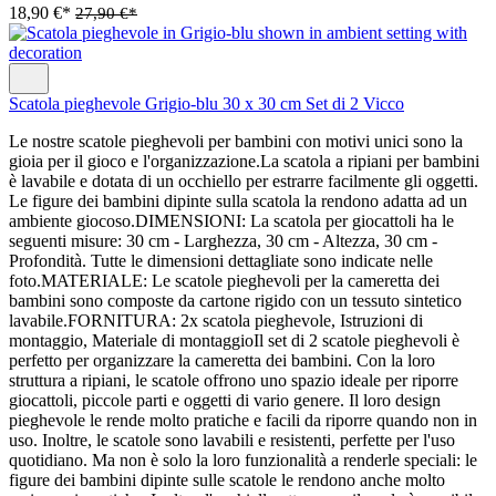
18,90 €*
27,90 €*
Scatola pieghevole Grigio-blu 30 x 30 cm Set di 2 Vicco
Le nostre scatole pieghevoli per bambini con motivi unici sono la
gioia per il gioco e l'organizzazione.La scatola a ripiani per bambini
è lavabile e dotata di un occhiello per estrarre facilmente gli oggetti.
Le figure dei bambini dipinte sulla scatola la rendono adatta ad un
ambiente giocoso.DIMENSIONI: La scatola per giocattoli ha le
seguenti misure: 30 cm - Larghezza, 30 cm - Altezza, 30 cm -
Profondità. Tutte le dimensioni dettagliate sono indicate nelle
foto.MATERIALE: Le scatole pieghevoli per la cameretta dei
bambini sono composte da cartone rigido con un tessuto sintetico
lavabile.FORNITURA: 2x scatola pieghevole, Istruzioni di
montaggio, Materiale di montaggioIl set di 2 scatole pieghevoli è
perfetto per organizzare la cameretta dei bambini. Con la loro
struttura a ripiani, le scatole offrono uno spazio ideale per riporre
giocattoli, piccole parti e oggetti di vario genere. Il loro design
pieghevole le rende molto pratiche e facili da riporre quando non in
uso. Inoltre, le scatole sono lavabili e resistenti, perfette per l'uso
quotidiano. Ma non è solo la loro funzionalità a renderle speciali: le
figure dei bambini dipinte sulle scatole le rendono anche molto