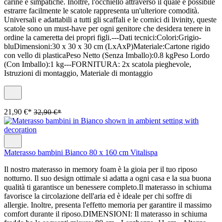
carine e simpatiche. Inoltre, l'occhiello attraverso il quale è possibile
estrarre facilmente le scatole rappresenta un'ulteriore comodità.
Universali e adattabili a tutti gli scaffali e le cornici di livinity, queste
scatole sono un must-have per ogni genitore che desidera tenere in
ordine la cameretta dei propri figli.---Dati tecnici:Colori:Grigio-
bluDimensioni:30 x 30 x 30 cm (LxAxP)Materiale:Cartone rigido
con vello di plasticaPeso Netto (Senza Imballo):0.8 kgPeso Lordo
(Con Imballo):1 kg---FORNITURA: 2x scatola pieghevole,
Istruzioni di montaggio, Materiale di montaggio
21,90 €*
32,90 €*
Materasso bambini Bianco 80 x 160 cm Vitalispa
Il nostro materasso in memory foam è la gioia per il tuo riposo
notturno. Il suo design ottimale si adatta a ogni casa e la sua buona
qualità ti garantisce un benessere completo.Il materasso in schiuma
favorisce la circolazione dell'aria ed è ideale per chi soffre di
allergie. Inoltre, presenta l'effetto memoria per garantire il massimo
comfort durante il riposo.DIMENSIONI: Il materasso in schiuma