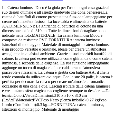
La Catena luminosa Deco è la gioia per l'uso in ogni casa grazie al
suo design ottimale e all'aspetto gradevole che dona benessere.La
catena di batuffoli di cotone presenta una funzione lampeggiante per
creare un'atmosfera festosa. La luce calda è alimentata da batterie
AA.DIMENSIONI: La ghirlanda di batuffoli di cotone ha una
dimensione totale di 310cm. Tutte le dimensioni dettagliate sono
indicate nelle foto.MATERIALE: La catena luminosa Mood è
composta da resistente PVC.FORNITURA: catena luminosa,
Istruzioni di montaggio, Materiale di montaggioLa catena luminosa
è un prodotto versatile e originale, ideale per creare un'atmosfera
accogliente in qualsiasi ambiente. Grazie ai suoi morbidi batuffoli di
cotone, la catena può essere utilizzata come ghirlanda o come catena
luminosa, a seconda delle esigenze. La sua funzione lampeggiante
aggiunge un tocco di magia e la luce calda crea un'atmosfera
piacevole e rilassante. La catena è gestita con batterie AA, il che la
rende comoda da utilizzare ovunque. Con le sue 20 palle, la catena è
perfetta per decorare la casa o per creare un'atmosfera romantica in
occasione di una cena a due. Lasciati ispirare dalla catena luminosa
e crea un'atmosfera magica e accogliente ovunque tu desideri.---Dati
tecnici:Colori:VerdeDimensioni:310 x 310 x 310 cm
(LxAxP)Materiale:PVCPeso Netto (Senza Imballo):0.27 kgPeso
Lordo (Con Imballo):0.3 kg---FORNITURA: catena luminosa,
Istruzioni di montaggio, Materiale di montaggio