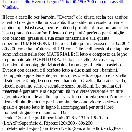
Letto a castello Everest Legno 120x200 / 80x200 cm con cassetti
Vitalispa
Il letto a castello per bambini "Everest" è la giusta scelta per genitori
attenti al design e alla funzionalità. Il suo stile universale lo rende
adatto a qualsiasi casa, mentre i piccoli proprietari lo adoreranno per
la sua praticità e comfort.Il letto a due piani è perfetto per famiglie
con bambini, grazie alla sua scala funzionale e alla qualità
superiore.DIMENSIONI: Il letto è adatto per materassi di 120x200 /
80x200 cm e ha un'altezza di 131 cm. Tutte le dimensioni dettagliate
sono indicate nelle foto.MATERIALE: Il letto è composto da legno
di pino naturale.FORNITURA: Letto a castello, 2x cassetto,
Istruzioni di montaggio, Materiale di montaggioIl letto a castello
Everest con cassetti è il perfetto letto a due piani per i bambini.
Sviluppato appositamente per loro, questo letto soppalco è la scelta
ideale per le famiglie con diversi bambini. Grazie alla pratica scala, i
piccoli potranno salire e scendere senza problemi. La qualità dei
materiali è garantita e la disponibilità in diverse versioni e finiture
aggiuntive lo rende adatto a qualsiasi tipo di arredamento. Non esiste
niente di più divertente per i bambini che condividere lo stesso
spazio e questo letto in legno li accompagnerà per tutti i loro
momenti di gioco e di sonno.---Dati
tecnici:Colori:LegnoDimensioni:207.6 x 131 x 138.9 cm
(LxAxP)Superficie di Riposo:120x200 / 80x200
cmMateriale:Legno (pino)Peso Netto (Senza Imballo):76 kgPeso