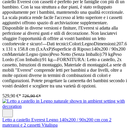
castello Everest con cassetti è perfetto per le famiglie con più di un
bambino. Con la sua struttura a due piani, è stato sviluppato
appositamente per i bambini, mantenendo una qualità eccezionale.
La scala pratica rende facile l'accesso al letto superiore e i cassetti
aggiuntivi offrono spazio di archiviazione supplementare.
Disponibile in diverse versioni e finiture, l'Everest si adatta alla
perfezione ai diversi gusti e stili di decorazione. Non lasciatevi
sfuggire l'opportunità di offrire ai vostri bambini un letto
confortevole e sicuro!---Dati tecnici:Colori:LegnoDimensioni:207.6
x 131 x 158.8 cm (LxAxP)Superficie di Riposo:140x200 / 90x200
cmMateriale:Legno (pino)Peso Netto (Senza Imballo):79 kgPeso
Lordo (Con Imballo):91 kg---FORNITURA: Letto a castello, 2x
cassetto, Istruzioni di montaggio, Materiale di montaggioLa serie di
mobili "Everest" comprende letti per bambini a due livelli, oltre a
molte opzioni diverse in termini di combinazioni di colori e
configurazioni. Potete progettare la cameretta dei bambini secondo i
vostri desideri e scegliere tra una varietà di opzioni.
529,90 €*
726,90 €*
Letto a castello Everest Legno 140x200 / 90x200 cm con 2
materassi e 2 cassetti Vitalispa