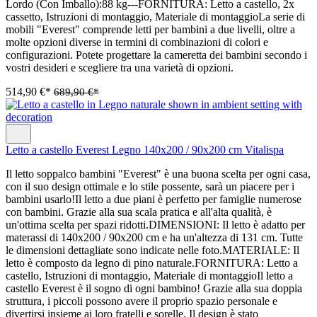
Lordo (Con Imballo):88 kg---FORNITURA: Letto a castello, 2x
cassetto, Istruzioni di montaggio, Materiale di montaggioLa serie di
mobili "Everest" comprende letti per bambini a due livelli, oltre a
molte opzioni diverse in termini di combinazioni di colori e
configurazioni. Potete progettare la cameretta dei bambini secondo i
vostri desideri e scegliere tra una varietà di opzioni.
514,90 €*
689,90 €*
Letto a castello Everest Legno 140x200 / 90x200 cm Vitalispa
Il letto soppalco bambini "Everest" è una buona scelta per ogni casa,
con il suo design ottimale e lo stile possente, sarà un piacere per i
bambini usarlo!Il letto a due piani è perfetto per famiglie numerose
con bambini. Grazie alla sua scala pratica e all'alta qualità, è
un'ottima scelta per spazi ridotti.DIMENSIONI: Il letto è adatto per
materassi di 140x200 / 90x200 cm e ha un'altezza di 131 cm. Tutte
le dimensioni dettagliate sono indicate nelle foto.MATERIALE: Il
letto è composto da legno di pino naturale.FORNITURA: Letto a
castello, Istruzioni di montaggio, Materiale di montaggioIl letto a
castello Everest è il sogno di ogni bambino! Grazie alla sua doppia
struttura, i piccoli possono avere il proprio spazio personale e
divertirsi insieme ai loro fratelli e sorelle. Il design è stato