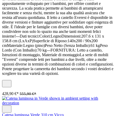
appositamente sviluppato per i bambini, per offrire comfort e
sicurezza. La scala pratica permette ai bambini di arrampicarsi
facilmente e senza rischi, mentre la sua alta qualità assicura che
resista all'usura quotidiana. Il letto a castello Everest è disponibile in
diverse versioni e finiture aggiuntive per soddisfare ogni esigenza di
stile. È l'ideale per le famiglie con diversi bambini, dove poter
condividere non solo lo spazio ma anche tanti momenti felici
insieme!---Dati tecnici:Colori:LegnoDimensioni:207.6 x 131 x
158.8 cm (LxAxP)Superficie di Riposo:140x200 / 90x200
cmMateriale:Legno (pino)Peso Netto (Senza Imballo):61 kgPeso
Lordo (Con Imballo):70 kg---FORNITURA: Letto a castello,
Istruzioni di montaggio, Materiale di montaggioLa serie di mobili
"Everest" comprende letti per bambini a due livelli, oltre a molte
opzioni diverse in termini di combinazioni di colori e configurazioni.
Potete progettare la cameretta dei bambini secondo i vostri desideri e
scegliere tra una varietà di opzioni.
428,90 €*
555,90 €*
Catena luminosa Verde 310 cm Vicco