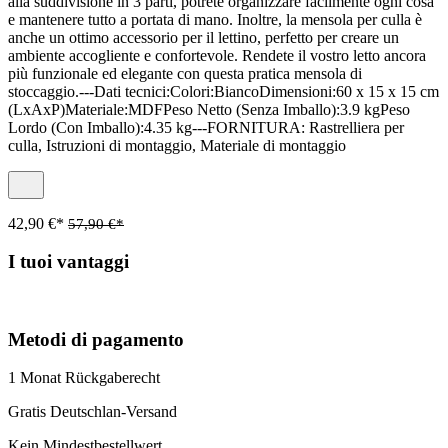
alla suddivisione in 3 parti, potrete organizzare facilmente ogni cosa
e mantenere tutto a portata di mano. Inoltre, la mensola per culla è
anche un ottimo accessorio per il lettino, perfetto per creare un
ambiente accogliente e confortevole. Rendete il vostro letto ancora
più funzionale ed elegante con questa pratica mensola di
stoccaggio.---Dati tecnici:Colori:BiancoDimensioni:60 x 15 x 15 cm
(LxAxP)Materiale:MDFPeso Netto (Senza Imballo):3.9 kgPeso
Lordo (Con Imballo):4.35 kg---FORNITURA: Rastrelliera per
culla, Istruzioni di montaggio, Materiale di montaggio
42,90 €*
57,90 €*
I tuoi vantaggi
Metodi di pagamento
1 Monat Rückgaberecht
Gratis Deutschlan-Versand
Kein Mindestbestellwert