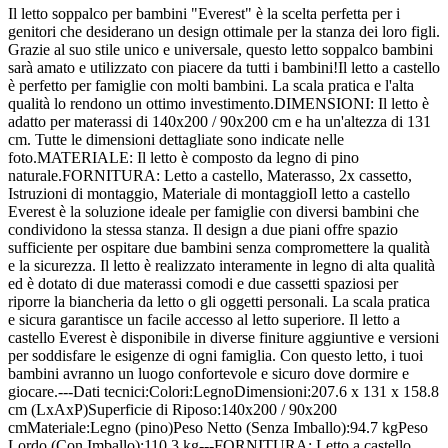
Il letto soppalco per bambini "Everest" è la scelta perfetta per i
genitori che desiderano un design ottimale per la stanza dei loro figli.
Grazie al suo stile unico e universale, questo letto soppalco bambini
sarà amato e utilizzato con piacere da tutti i bambini!Il letto a castello
è perfetto per famiglie con molti bambini. La scala pratica e l'alta
qualità lo rendono un ottimo investimento.DIMENSIONI: Il letto è
adatto per materassi di 140x200 / 90x200 cm e ha un'altezza di 131
cm. Tutte le dimensioni dettagliate sono indicate nelle
foto.MATERIALE: Il letto è composto da legno di pino
naturale.FORNITURA: Letto a castello, Materasso, 2x cassetto,
Istruzioni di montaggio, Materiale di montaggioIl letto a castello
Everest è la soluzione ideale per famiglie con diversi bambini che
condividono la stessa stanza. Il design a due piani offre spazio
sufficiente per ospitare due bambini senza compromettere la qualità
e la sicurezza. Il letto è realizzato interamente in legno di alta qualità
ed è dotato di due materassi comodi e due cassetti spaziosi per
riporre la biancheria da letto o gli oggetti personali. La scala pratica
e sicura garantisce un facile accesso al letto superiore. Il letto a
castello Everest è disponibile in diverse finiture aggiuntive e versioni
per soddisfare le esigenze di ogni famiglia. Con questo letto, i tuoi
bambini avranno un luogo confortevole e sicuro dove dormire e
giocare.---Dati tecnici:Colori:LegnoDimensioni:207.6 x 131 x 158.8
cm (LxAxP)Superficie di Riposo:140x200 / 90x200
cmMateriale:Legno (pino)Peso Netto (Senza Imballo):94.7 kgPeso
Lordo (Con Imballo):110.3 kg---FORNITURA: Letto a castello,