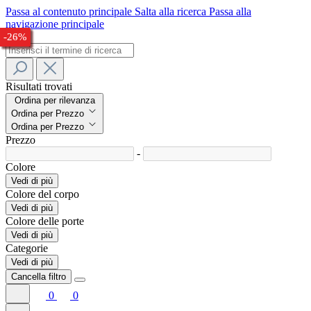
Passa al contenuto principale
Salta alla ricerca
Passa alla
navigazione principale
-27%
-26%
-22%
-25%
-23%
-32%
-33%
-24%
-26%
Risultati trovati
Ordina per rilevanza
Ordina per Prezzo
Ordina per Prezzo
Prezzo
-
Colore
Vedi di più
Colore del corpo
Vedi di più
Colore delle porte
Vedi di più
Categorie
Vedi di più
Cancella filtro
0
0