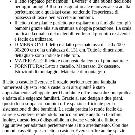
Il letto soppalco per bambini "Everest" è una buona decisione
per ogni famiglia! Il suo design ottimale e universale si adatta
perfettamente a qualsiasi casa, rendendo l'esperienza di
possesso stilosa e ben acccetta ai bambini.
Il letto a due piani è perfetto per ospitare una famiglia con più
bambini grazie alla sua struttura a doppia postazione. La scala
pratica e la qualità dei materiali rendono il prodotto resistente
e facile da utilizzare.
DIMENSIONI: Il letto è adatto per materassi di 120x200 /
80x200 cm e ha un'altezza di 131 cm. Tutte le dimensioni
dettagliate sono indicate nelle foto.
MATERIALE: Il letto è composto da legno di pino naturale.
FORNITURA: Letto a castello, Materasso, 2x cassetto,
Istruzioni di montaggio, Materiale di montaggio
Il letto a castello Everest è il regalo perfetto per una famiglia
numerosa! Questo letto a castello di alta qualità è stato
appositamente sviluppato per i bambini e offre una soluzione pratica
e adatta alle esigenze familiari. Grazie al suo design a due piani,
questo letto soppalco bambini offre spazio sufficiente per la
sistemazione di due bambini. La scala pratica lo rende facile da
salire e scendere, rendendolo particolarmente adatto ai bambini.
Inoltre, questo letto è disponibile in diverse versioni e finiture
aggiuntive per adattarsi perfettamente al tuo arredamento. Con due
comodi cassetti, questo letto a castello Everest offre anche spazio