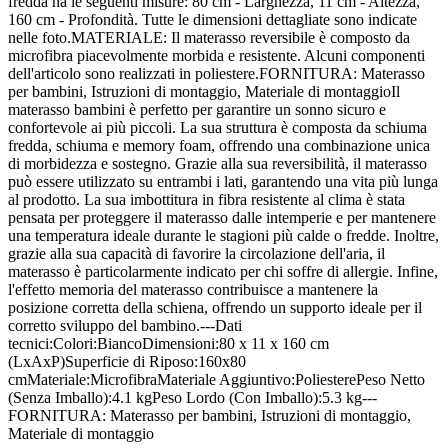
fredda ha le seguenti misure: 80 cm - Larghezza, 11 cm - Altezza,
160 cm - Profondità. Tutte le dimensioni dettagliate sono indicate
nelle foto.MATERIALE: Il materasso reversibile è composto da
microfibra piacevolmente morbida e resistente. Alcuni componenti
dell'articolo sono realizzati in poliestere.FORNITURA: Materasso
per bambini, Istruzioni di montaggio, Materiale di montaggioIl
materasso bambini è perfetto per garantire un sonno sicuro e
confortevole ai più piccoli. La sua struttura è composta da schiuma
fredda, schiuma e memory foam, offrendo una combinazione unica
di morbidezza e sostegno. Grazie alla sua reversibilità, il materasso
può essere utilizzato su entrambi i lati, garantendo una vita più lunga
al prodotto. La sua imbottitura in fibra resistente al clima è stata
pensata per proteggere il materasso dalle intemperie e per mantenere
una temperatura ideale durante le stagioni più calde o fredde. Inoltre,
grazie alla sua capacità di favorire la circolazione dell'aria, il
materasso è particolarmente indicato per chi soffre di allergie. Infine,
l'effetto memoria del materasso contribuisce a mantenere la
posizione corretta della schiena, offrendo un supporto ideale per il
corretto sviluppo del bambino.---Dati
tecnici:Colori:BiancoDimensioni:80 x 11 x 160 cm
(LxAxP)Superficie di Riposo:160x80
cmMateriale:MicrofibraMateriale Aggiuntivo:PoliesterePeso Netto
(Senza Imballo):4.1 kgPeso Lordo (Con Imballo):5.3 kg---
FORNITURA: Materasso per bambini, Istruzioni di montaggio,
Materiale di montaggio