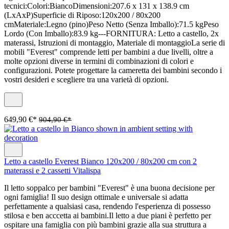
tecnici:Colori:BiancoDimensioni:207.6 x 131 x 138.9 cm
(LxAxP)Superficie di Riposo:120x200 / 80x200
cmMateriale:Legno (pino)Peso Netto (Senza Imballo):71.5 kgPeso
Lordo (Con Imballo):83.9 kg---FORNITURA: Letto a castello, 2x
materassi, Istruzioni di montaggio, Materiale di montaggioLa serie di
mobili "Everest" comprende letti per bambini a due livelli, oltre a
molte opzioni diverse in termini di combinazioni di colori e
configurazioni. Potete progettare la cameretta dei bambini secondo i
vostri desideri e scegliere tra una varietà di opzioni.
649,90 €*
904,90 €*
Letto a castello Everest Bianco 120x200 / 80x200 cm con 2
materassi e 2 cassetti Vitalispa
Il letto soppalco per bambini "Everest" è una buona decisione per
ogni famiglia! Il suo design ottimale e universale si adatta
perfettamente a qualsiasi casa, rendendo l'esperienza di possesso
stilosa e ben acccetta ai bambini.Il letto a due piani è perfetto per
ospitare una famiglia con più bambini grazie alla sua struttura a