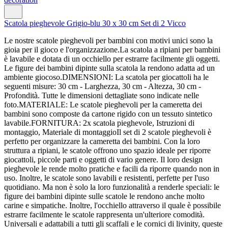
Scatola pieghevole Grigio-blu 30 x 30 cm Set di 2 Vicco
Le nostre scatole pieghevoli per bambini con motivi unici sono la
gioia per il gioco e l'organizzazione.La scatola a ripiani per bambini
è lavabile e dotata di un occhiello per estrarre facilmente gli oggetti.
Le figure dei bambini dipinte sulla scatola la rendono adatta ad un
ambiente giocoso.DIMENSIONI: La scatola per giocattoli ha le
seguenti misure: 30 cm - Larghezza, 30 cm - Altezza, 30 cm -
Profondità. Tutte le dimensioni dettagliate sono indicate nelle
foto.MATERIALE: Le scatole pieghevoli per la cameretta dei
bambini sono composte da cartone rigido con un tessuto sintetico
lavabile.FORNITURA: 2x scatola pieghevole, Istruzioni di
montaggio, Materiale di montaggioIl set di 2 scatole pieghevoli è
perfetto per organizzare la cameretta dei bambini. Con la loro
struttura a ripiani, le scatole offrono uno spazio ideale per riporre
giocattoli, piccole parti e oggetti di vario genere. Il loro design
pieghevole le rende molto pratiche e facili da riporre quando non in
uso. Inoltre, le scatole sono lavabili e resistenti, perfette per l'uso
quotidiano. Ma non è solo la loro funzionalità a renderle speciali: le
figure dei bambini dipinte sulle scatole le rendono anche molto
carine e simpatiche. Inoltre, l'occhiello attraverso il quale è possibile
estrarre facilmente le scatole rappresenta un'ulteriore comodità.
Universali e adattabili a tutti gli scaffali e le cornici di livinity, queste