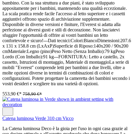
bambino. Con la sua struttura a due piani, è stato sviluppato
appositamente per i bambini, mantenendo una qualità eccezionale.
La scala pratica rende facile l'accesso al letto superiore e i cassetti
aggiuntivi offrono spazio di archiviazione supplementare.
Disponibile in diverse versioni e finiture, l'Everest si adatta alla
perfezione ai diversi gusti e stili di decorazione. Non lasciatevi
sfuggire l'opportunità di offrire ai vostri bambini un letto
confortevole e sicuro!---Dati tecnici:Colori:BiancoDimensioni:207.6
x 131 x 158.8 cm (LxAxP)Superficie di Riposo:140x200 / 90x200
cmMateriale:Legno (pino)Peso Netto (Senza Imballo):79 kgPeso
Lordo (Con Imballo):91 kg---FORNITURA: Letto a castello, 2x
cassetto, Istruzioni di montaggio, Materiale di montaggioLa serie di
mobili "Everest" comprende letti per bambini a due livelli, oltre a
molte opzioni diverse in termini di combinazioni di colori e
configurazioni. Potete progettare la cameretta dei bambini secondo i
vostri desideri e scegliere tra una varietà di opzioni.
553,90 €*
758,90 €*
Catena luminosa Verde 310 cm Vicco
La Catena luminosa Deco è la gioia per l'uso in ogni casa grazie al
suo design ottimale e all'aspetto gradevole che dona benessere.La