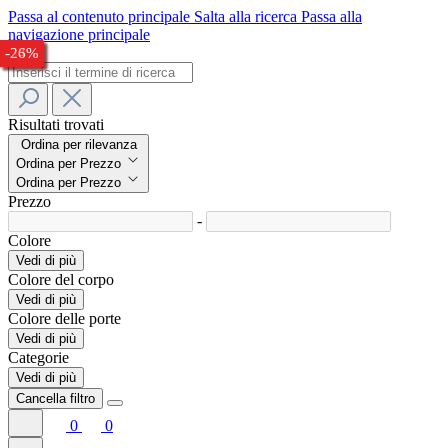
Passa al contenuto principale
Salta alla ricerca
Passa alla
navigazione principale
-28%
-24%
-26%
-24%
-27%
-32%
-33%
-24%
-26%
Risultati trovati
Ordina per rilevanza
Ordina per Prezzo
Ordina per Prezzo
Prezzo
-
Colore
Vedi di più
Colore del corpo
Vedi di più
Colore delle porte
Vedi di più
Categorie
Vedi di più
Cancella filtro
0
0