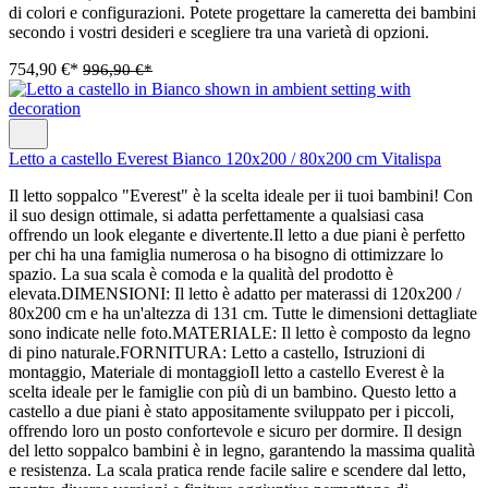
di colori e configurazioni. Potete progettare la cameretta dei bambini
secondo i vostri desideri e scegliere tra una varietà di opzioni.
754,90 €*
996,90 €*
Letto a castello Everest Bianco 120x200 / 80x200 cm Vitalispa
Il letto soppalco "Everest" è la scelta ideale per ii tuoi bambini! Con
il suo design ottimale, si adatta perfettamente a qualsiasi casa
offrendo un look elegante e divertente.Il letto a due piani è perfetto
per chi ha una famiglia numerosa o ha bisogno di ottimizzare lo
spazio. La sua scala è comoda e la qualità del prodotto è
elevata.DIMENSIONI: Il letto è adatto per materassi di 120x200 /
80x200 cm e ha un'altezza di 131 cm. Tutte le dimensioni dettagliate
sono indicate nelle foto.MATERIALE: Il letto è composto da legno
di pino naturale.FORNITURA: Letto a castello, Istruzioni di
montaggio, Materiale di montaggioIl letto a castello Everest è la
scelta ideale per le famiglie con più di un bambino. Questo letto a
castello a due piani è stato appositamente sviluppato per i piccoli,
offrendo loro un posto confortevole e sicuro per dormire. Il design
del letto soppalco bambini è in legno, garantendo la massima qualità
e resistenza. La scala pratica rende facile salire e scendere dal letto,