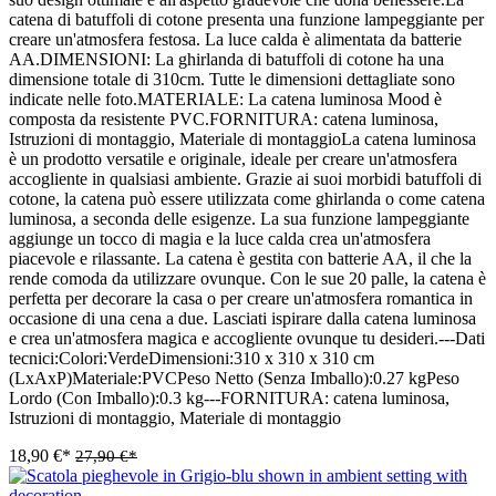
catena di batuffoli di cotone presenta una funzione lampeggiante per
creare un'atmosfera festosa. La luce calda è alimentata da batterie
AA.DIMENSIONI: La ghirlanda di batuffoli di cotone ha una
dimensione totale di 310cm. Tutte le dimensioni dettagliate sono
indicate nelle foto.MATERIALE: La catena luminosa Mood è
composta da resistente PVC.FORNITURA: catena luminosa,
Istruzioni di montaggio, Materiale di montaggioLa catena luminosa
è un prodotto versatile e originale, ideale per creare un'atmosfera
accogliente in qualsiasi ambiente. Grazie ai suoi morbidi batuffoli di
cotone, la catena può essere utilizzata come ghirlanda o come catena
luminosa, a seconda delle esigenze. La sua funzione lampeggiante
aggiunge un tocco di magia e la luce calda crea un'atmosfera
piacevole e rilassante. La catena è gestita con batterie AA, il che la
rende comoda da utilizzare ovunque. Con le sue 20 palle, la catena è
perfetta per decorare la casa o per creare un'atmosfera romantica in
occasione di una cena a due. Lasciati ispirare dalla catena luminosa
e crea un'atmosfera magica e accogliente ovunque tu desideri.---Dati
tecnici:Colori:VerdeDimensioni:310 x 310 x 310 cm
(LxAxP)Materiale:PVCPeso Netto (Senza Imballo):0.27 kgPeso
Lordo (Con Imballo):0.3 kg---FORNITURA: catena luminosa,
Istruzioni di montaggio, Materiale di montaggio
18,90 €*
27,90 €*