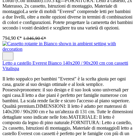
Lordo (Con Imballo):110.3 kg---FORNITURA: Letto a castello, 2x
Materasso, 2x cassetto, Istruzioni di montaggio, Materiale di
montaggioLa serie di mobili "Everest" comprende letti per bambini
a due livelli, oltre a molte opzioni diverse in termini di combinazioni
di colori e configurazioni. Potete progettare la cameretta dei bambini
secondo i vostri desideri e scegliere tra una varietà di opzioni.
794,90 €*
1.046,90 €*
Letto a castello Everest Bianco 140x200 / 90x200 cm con cassetti
Vitalispa
Il letto soppalco per bambini "Everest" è la scelta giusta per ogni
casa, grazie al suo design ottimale e al look semplice.
Possessivpronomen: il suo design e il suo look sono universali per
ogni casa.Il letto a due piani è perfetto per famiglie numerose con
bambini. La scala rende facile e sicuro l'accesso al piano superiore.
Qualità premium.DIMENSIONI: Il letto è adatto per materassi di
140x200 / 90x200 cm e ha un'altezza di 131 cm. Tutte le dimensioni
dettagliate sono indicate nelle foto.MATERIALE: Il letto è
composto da legno di pino naturale.FORNITURA: Letto a castello,
2x cassetto, Istruzioni di montaggio, Materiale di montaggioIl letto a
castello Everest con cassetti è perfetto per le famiglie con più di un