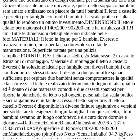
Grazie al suo stile unico e universale, questo letto soppalco bambini
sarà amato e utilizzato con piacere da tutti i bambini!Il letto a castello
è perfetto per famiglie con molti bambini. La scala pratica e l'alta
qualità lo rendono un ottimo investimento.DIMENSIONI: Il letto è
adatto per materassi di 140x200 / 90x200 cm e ha un'altezza di 131
cm. Tutte le dimensioni dettagliate sono indicate nelle
foto.MATERIALI: Il letto in legno per 2 bambini Everest è
realizzato in pino, noto per la sua durevolezza e facile
manutenzione. Superficie trattata per una pulizia
semplice.FORNITURA: Letto a castello, 2x Materasso, 2x cassetto,
Istruzioni di montaggio, Materiale di montaggioIl letto a castello
Everest è la soluzione ideale per famiglie con diversi bambini che
condividono la stessa stanza. Il design a due piani offre spazio
sufficiente per ospitare due bambini senza compromettere la qualità
e la sicurezza. Il letto è realizzato interamente in legno di alta qualità
ed è dotato di due materassi comodi e due cassetti spaziosi per
riporre la biancheria da letto o gli oggetti personali. La scala pratica
e sicura garantisce un facile accesso al letto superiore. Il letto a
castello Everest è disponibile in diverse finiture aggiuntive e versioni
per soddisfare le esigenze di ogni famiglia. Con questo letto, i tuoi
bambini avranno un luogo confortevole e sicuro dove dormire e
giocare.---Dati tecnici:Colori:BiancoDimensioni:207.6 x 131 x
158.8 cm (LxAxP)Superficie di Riposo:140x200 / 90x200
cmMateriale:Legno (pino)Peso Netto (Senza Imballo):94.7 kgPeso