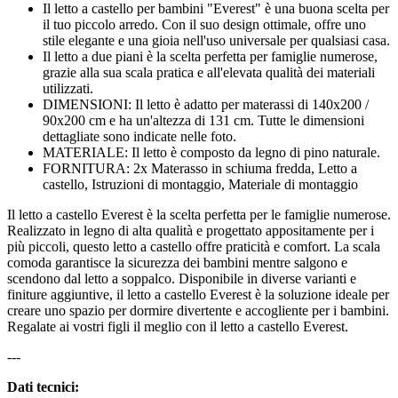
Il letto a castello per bambini "Everest" è una buona scelta per
il tuo piccolo arredo. Con il suo design ottimale, offre uno
stile elegante e una gioia nell'uso universale per qualsiasi casa.
Il letto a due piani è la scelta perfetta per famiglie numerose,
grazie alla sua scala pratica e all'elevata qualità dei materiali
utilizzati.
DIMENSIONI: Il letto è adatto per materassi di 140x200 /
90x200 cm e ha un'altezza di 131 cm. Tutte le dimensioni
dettagliate sono indicate nelle foto.
MATERIALE: Il letto è composto da legno di pino naturale.
FORNITURA: 2x Materasso in schiuma fredda, Letto a
castello, Istruzioni di montaggio, Materiale di montaggio
Il letto a castello Everest è la scelta perfetta per le famiglie numerose.
Realizzato in legno di alta qualità e progettato appositamente per i
più piccoli, questo letto a castello offre praticità e comfort. La scala
comoda garantisce la sicurezza dei bambini mentre salgono e
scendono dal letto a soppalco. Disponibile in diverse varianti e
finiture aggiuntive, il letto a castello Everest è la soluzione ideale per
creare uno spazio per dormire divertente e accogliente per i bambini.
Regalate ai vostri figli il meglio con il letto a castello Everest.
---
Dati tecnici: