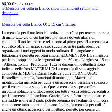
86,90 €*
113,90 €*
Mensola per culla Bianco 60 x 15 cm Vitalispa
La mensola per il tuo letto è la soluzione perfetta per tenere a portata
di mano tutto ciò di cui hai bisogno, senza doverti alzare di
continuo. Il tuo benessere e relax sono al primo posto!La mensola a
soppalco offre un ampio spazio suddiviso in tre parti, ideali per
organizzare i tuoi oggetti in modo ordinato. Rettangolare e
funzionale è perfetta per ogni ambiente.DIMENSIONI: La mensola
per letto a soppalco ha le seguenti misure: 60 cm - Larghezza, 15 cm
- Altezza, 15 cm - Profondità. Tutte le dimensioni dettagliate sono
indicate nelle foto.MATERIALE: La mensola di stoccaggio è
composta da MDF da 15mm facile da pulire.FORNITURA:
Rastrelliera per culla, Istruzioni di montaggio, Materiale di
montaggioLa mensola per culla è un accessorio versatile e spazioso
per il vostro letto a soppalco. Questa mensola sospesa offre
un'ottima soluzione di stoccaggio per tutti i vostri oggetti personali o
per la cameretta del bambino. Grazie alla sua forma rettangolare e
alla suddivisione in 3 parti, potrete organizzare facilmente ogni cosa
e mantenere tutto a portata di mano. Inoltre, la mensola per culla è
anche un ottimo accessorio per il lettino, perfetto per creare un