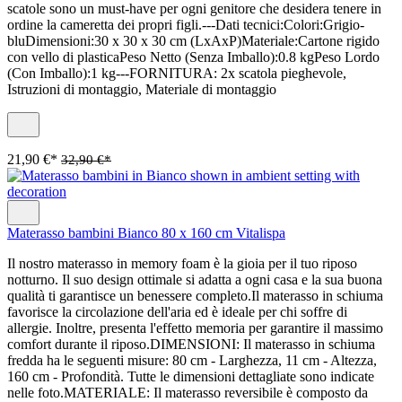
scatole sono un must-have per ogni genitore che desidera tenere in
ordine la cameretta dei propri figli.---Dati tecnici:Colori:Grigio-
bluDimensioni:30 x 30 x 30 cm (LxAxP)Materiale:Cartone rigido
con vello di plasticaPeso Netto (Senza Imballo):0.8 kgPeso Lordo
(Con Imballo):1 kg---FORNITURA: 2x scatola pieghevole,
Istruzioni di montaggio, Materiale di montaggio
21,90 €*
32,90 €*
Materasso bambini Bianco 80 x 160 cm Vitalispa
Il nostro materasso in memory foam è la gioia per il tuo riposo
notturno. Il suo design ottimale si adatta a ogni casa e la sua buona
qualità ti garantisce un benessere completo.Il materasso in schiuma
favorisce la circolazione dell'aria ed è ideale per chi soffre di
allergie. Inoltre, presenta l'effetto memoria per garantire il massimo
comfort durante il riposo.DIMENSIONI: Il materasso in schiuma
fredda ha le seguenti misure: 80 cm - Larghezza, 11 cm - Altezza,
160 cm - Profondità. Tutte le dimensioni dettagliate sono indicate
nelle foto.MATERIALE: Il materasso reversibile è composto da