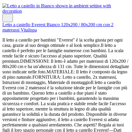
Letto a castello Everest Bianco 120x200 / 80x200 cm con 2
materassi Vitalispa
Il letto a castello per bambini "Everest" è la scelta giusta per ogni
casa, grazie al suo design ottimale e al look semplice.Il letto a
castello è perfetto per le famiglie numerose con bambini. La scala
rende facile e sicuro l'accesso al piano superiore. Qualità
premium.DIMENSIONI: Il letto è adatto per materassi di 120x200 /
80x200 cm e ha un'altezza di 131 cm. Tutte le dimensioni dettagliate
sono indicate nelle foto.MATERIALE: Il letto è composto da legno
di pino naturale.FORNITURA: Letto a castello, 2x materassi,
Istruzioni di montaggio, Materiale di montaggioIl letto a castello
Everest con 2 materassi è la soluzione ideale per le famiglie con più
di un bambino. Questo letto a castello a due piani è stato
appositamente progettato per i bambini, garantendo la massima
sicurezza e comfort. La scala pratica e stabile rende facile l'accesso
al letto superiore, mentre la struttura in legno di alta qualità
garantisce la solidità e la durata del prodotto. Disponibile in diverse
versioni e finiture aggiuntive, il letto a castello Everest si adatta
perfettamente a qualsiasi arredamento. Che aspetti? Regala ai tuoi
figli il loro spazio personale con il letto a castello Everest!---Dati