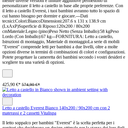
mentre diverse versioni e finiture aggiuntive permettono di
personalizzare il letto a castello in base alle proprie preferenze. Con
il letto a castello Everest, i tuoi bambini avranno tutto lo spazio di
cui hanno bisogno per dormire e giocare.---Dati
tecnici:Colori:BiancoDimensioni:207.6 x 131 x 138.9 cm
(LxAxP)Superficie di Riposo:120x200 / 80x200
cmMateriale:Legno (pino)Peso Netto (Senza Imballo):58 kgPeso
Lordo (Con Imballo):67 kg---FORNITURA: Letto a castello,
Istruzioni di montaggio, Materiale di montaggioLa serie di mobili
"Everest" comprende letti per bambini a due livelli, oltre a molte
opzioni diverse in termini di combinazioni di colori e configurazioni.
Potete progettare la cameretta dei bambini secondo i vostri desideri e
scegliere tra una varietà di opzioni.
425,90 €*
574,90 €*
Letto a castello Everest Bianco 140x200 / 90x200 cm con 2
materassi e 2 cassetti Vitalispa
Il letto soppalco per bambini "Everest" è la scelta perfetta per i
genitori che desiderano un design ottimale per la stanza dei loro figli.