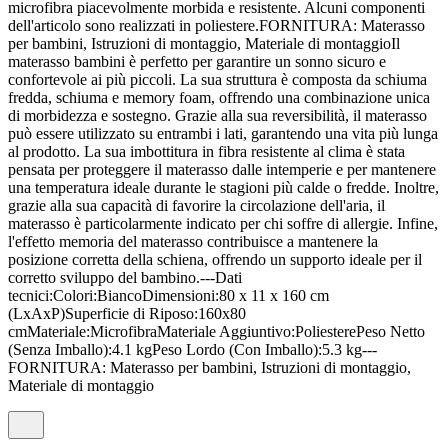
microfibra piacevolmente morbida e resistente. Alcuni componenti
dell'articolo sono realizzati in poliestere.FORNITURA: Materasso
per bambini, Istruzioni di montaggio, Materiale di montaggioIl
materasso bambini è perfetto per garantire un sonno sicuro e
confortevole ai più piccoli. La sua struttura è composta da schiuma
fredda, schiuma e memory foam, offrendo una combinazione unica
di morbidezza e sostegno. Grazie alla sua reversibilità, il materasso
può essere utilizzato su entrambi i lati, garantendo una vita più lunga
al prodotto. La sua imbottitura in fibra resistente al clima è stata
pensata per proteggere il materasso dalle intemperie e per mantenere
una temperatura ideale durante le stagioni più calde o fredde. Inoltre,
grazie alla sua capacità di favorire la circolazione dell'aria, il
materasso è particolarmente indicato per chi soffre di allergie. Infine,
l'effetto memoria del materasso contribuisce a mantenere la
posizione corretta della schiena, offrendo un supporto ideale per il
corretto sviluppo del bambino.---Dati
tecnici:Colori:BiancoDimensioni:80 x 11 x 160 cm
(LxAxP)Superficie di Riposo:160x80
cmMateriale:MicrofibraMateriale Aggiuntivo:PoliesterePeso Netto
(Senza Imballo):4.1 kgPeso Lordo (Con Imballo):5.3 kg---
FORNITURA: Materasso per bambini, Istruzioni di montaggio,
Materiale di montaggio