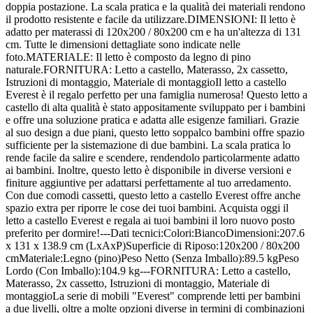
doppia postazione. La scala pratica e la qualità dei materiali rendono
il prodotto resistente e facile da utilizzare.DIMENSIONI: Il letto è
adatto per materassi di 120x200 / 80x200 cm e ha un'altezza di 131
cm. Tutte le dimensioni dettagliate sono indicate nelle
foto.MATERIALE: Il letto è composto da legno di pino
naturale.FORNITURA: Letto a castello, Materasso, 2x cassetto,
Istruzioni di montaggio, Materiale di montaggioIl letto a castello
Everest è il regalo perfetto per una famiglia numerosa! Questo letto a
castello di alta qualità è stato appositamente sviluppato per i bambini
e offre una soluzione pratica e adatta alle esigenze familiari. Grazie
al suo design a due piani, questo letto soppalco bambini offre spazio
sufficiente per la sistemazione di due bambini. La scala pratica lo
rende facile da salire e scendere, rendendolo particolarmente adatto
ai bambini. Inoltre, questo letto è disponibile in diverse versioni e
finiture aggiuntive per adattarsi perfettamente al tuo arredamento.
Con due comodi cassetti, questo letto a castello Everest offre anche
spazio extra per riporre le cose dei tuoi bambini. Acquista oggi il
letto a castello Everest e regala ai tuoi bambini il loro nuovo posto
preferito per dormire!---Dati tecnici:Colori:BiancoDimensioni:207.6
x 131 x 138.9 cm (LxAxP)Superficie di Riposo:120x200 / 80x200
cmMateriale:Legno (pino)Peso Netto (Senza Imballo):89.5 kgPeso
Lordo (Con Imballo):104.9 kg---FORNITURA: Letto a castello,
Materasso, 2x cassetto, Istruzioni di montaggio, Materiale di
montaggioLa serie di mobili "Everest" comprende letti per bambini
a due livelli, oltre a molte opzioni diverse in termini di combinazioni