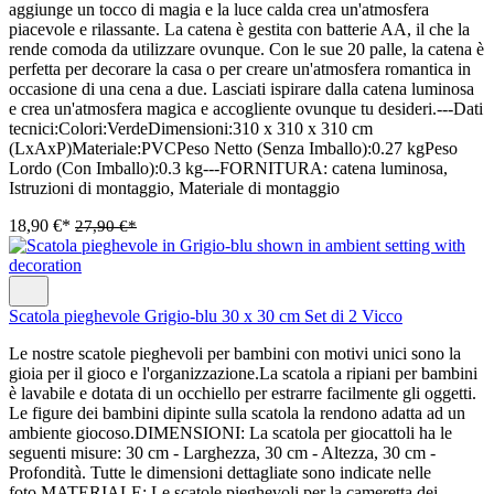
aggiunge un tocco di magia e la luce calda crea un'atmosfera
piacevole e rilassante. La catena è gestita con batterie AA, il che la
rende comoda da utilizzare ovunque. Con le sue 20 palle, la catena è
perfetta per decorare la casa o per creare un'atmosfera romantica in
occasione di una cena a due. Lasciati ispirare dalla catena luminosa
e crea un'atmosfera magica e accogliente ovunque tu desideri.---Dati
tecnici:Colori:VerdeDimensioni:310 x 310 x 310 cm
(LxAxP)Materiale:PVCPeso Netto (Senza Imballo):0.27 kgPeso
Lordo (Con Imballo):0.3 kg---FORNITURA: catena luminosa,
Istruzioni di montaggio, Materiale di montaggio
18,90 €*
27,90 €*
Scatola pieghevole Grigio-blu 30 x 30 cm Set di 2 Vicco
Le nostre scatole pieghevoli per bambini con motivi unici sono la
gioia per il gioco e l'organizzazione.La scatola a ripiani per bambini
è lavabile e dotata di un occhiello per estrarre facilmente gli oggetti.
Le figure dei bambini dipinte sulla scatola la rendono adatta ad un
ambiente giocoso.DIMENSIONI: La scatola per giocattoli ha le
seguenti misure: 30 cm - Larghezza, 30 cm - Altezza, 30 cm -
Profondità. Tutte le dimensioni dettagliate sono indicate nelle
foto.MATERIALE: Le scatole pieghevoli per la cameretta dei