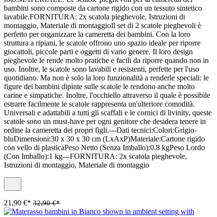
bambini sono composte da cartone rigido con un tessuto sintetico
lavabile.FORNITURA: 2x scatola pieghevole, Istruzioni di
montaggio, Materiale di montaggioIl set di 2 scatole pieghevoli è
perfetto per organizzare la cameretta dei bambini. Con la loro
struttura a ripiani, le scatole offrono uno spazio ideale per riporre
giocattoli, piccole parti e oggetti di vario genere. Il loro design
pieghevole le rende molto pratiche e facili da riporre quando non in
uso. Inoltre, le scatole sono lavabili e resistenti, perfette per l'uso
quotidiano. Ma non è solo la loro funzionalità a renderle speciali: le
figure dei bambini dipinte sulle scatole le rendono anche molto
carine e simpatiche. Inoltre, l'occhiello attraverso il quale è possibile
estrarre facilmente le scatole rappresenta un'ulteriore comodità.
Universali e adattabili a tutti gli scaffali e le cornici di livinity, queste
scatole sono un must-have per ogni genitore che desidera tenere in
ordine la cameretta dei propri figli.---Dati tecnici:Colori:Grigio-
bluDimensioni:30 x 30 x 30 cm (LxAxP)Materiale:Cartone rigido
con vello di plasticaPeso Netto (Senza Imballo):0.8 kgPeso Lordo
(Con Imballo):1 kg---FORNITURA: 2x scatola pieghevole,
Istruzioni di montaggio, Materiale di montaggio
21,90 €*
32,90 €*