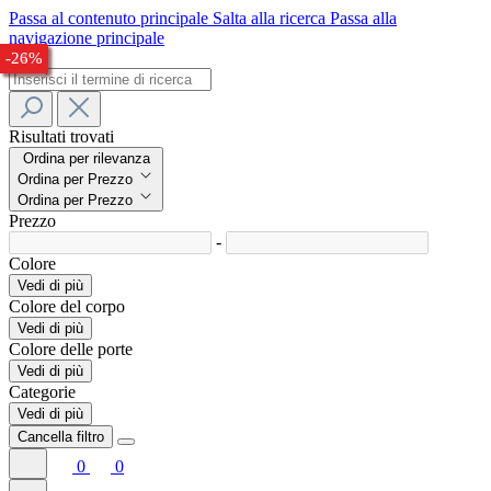
Passa al contenuto principale
Salta alla ricerca
Passa alla
navigazione principale
-29%
-22%
-32%
-33%
-24%
-26%
Risultati trovati
Ordina per rilevanza
Ordina per Prezzo
Ordina per Prezzo
Prezzo
-
Colore
Vedi di più
Colore del corpo
Vedi di più
Colore delle porte
Vedi di più
Categorie
Vedi di più
Cancella filtro
0
0