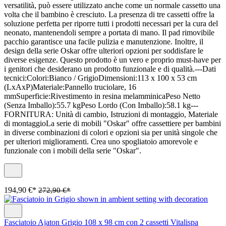
versatilità, può essere utilizzato anche come un normale cassetto una
volta che il bambino è cresciuto. La presenza di tre cassetti offre la
soluzione perfetta per riporre tutti i prodotti necessari per la cura del
neonato, mantenendoli sempre a portata di mano. Il pad rimovibile
pacchio garantisce una facile pulizia e manutenzione. Inoltre, il
design della serie Oskar offre ulteriori opzioni per soddisfare le
diverse esigenze. Questo prodotto è un vero e proprio must-have per
i genitori che desiderano un prodotto funzionale e di qualità.---Dati
tecnici:Colori:Bianco / GrigioDimensioni:113 x 100 x 53 cm
(LxAxP)Materiale:Pannello truciolare, 16
mmSuperficie:Rivestimento in resina melamminicaPeso Netto
(Senza Imballo):55.7 kgPeso Lordo (Con Imballo):58.1 kg---
FORNITURA: Unità di cambio, Istruzioni di montaggio, Materiale
di montaggioLa serie di mobili "Oskar" offre cassettiere per bambini
in diverse combinazioni di colori e opzioni sia per unità singole che
per ulteriori miglioramenti. Crea uno spogliatoio amorevole e
funzionale con i mobili della serie "Oskar".
194,90 €*
272,90 €*
Fasciatoio Ajaton Grigio 108 x 98 cm con 2 cassetti Vitalispa