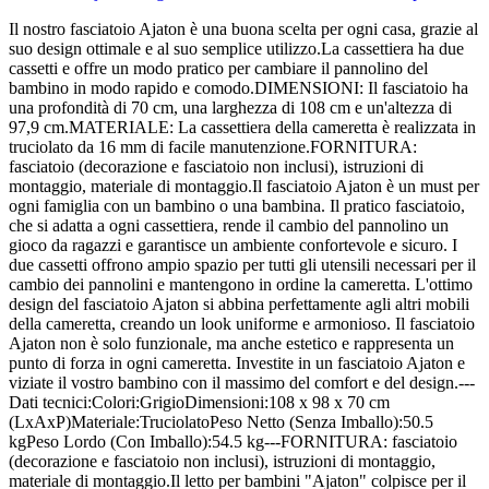
Il nostro fasciatoio Ajaton è una buona scelta per ogni casa, grazie al
suo design ottimale e al suo semplice utilizzo.La cassettiera ha due
cassetti e offre un modo pratico per cambiare il pannolino del
bambino in modo rapido e comodo.DIMENSIONI: Il fasciatoio ha
una profondità di 70 cm, una larghezza di 108 cm e un'altezza di
97,9 cm.MATERIALE: La cassettiera della cameretta è realizzata in
truciolato da 16 mm di facile manutenzione.FORNITURA:
fasciatoio (decorazione e fasciatoio non inclusi), istruzioni di
montaggio, materiale di montaggio.Il fasciatoio Ajaton è un must per
ogni famiglia con un bambino o una bambina. Il pratico fasciatoio,
che si adatta a ogni cassettiera, rende il cambio del pannolino un
gioco da ragazzi e garantisce un ambiente confortevole e sicuro. I
due cassetti offrono ampio spazio per tutti gli utensili necessari per il
cambio dei pannolini e mantengono in ordine la cameretta. L'ottimo
design del fasciatoio Ajaton si abbina perfettamente agli altri mobili
della cameretta, creando un look uniforme e armonioso. Il fasciatoio
Ajaton non è solo funzionale, ma anche estetico e rappresenta un
punto di forza in ogni cameretta. Investite in un fasciatoio Ajaton e
viziate il vostro bambino con il massimo del comfort e del design.---
Dati tecnici:Colori:GrigioDimensioni:108 x 98 x 70 cm
(LxAxP)Materiale:TruciolatoPeso Netto (Senza Imballo):50.5
kgPeso Lordo (Con Imballo):54.5 kg---FORNITURA: fasciatoio
(decorazione e fasciatoio non inclusi), istruzioni di montaggio,
materiale di montaggio.Il letto per bambini "Ajaton" colpisce per il