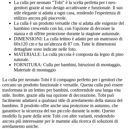
La culla per neonato "Tobi" è la scelta perfetta per i neo-
genitori grazie al suo design accattivante e funzionale. Il suo
stile elegante si adatta a ogni casa, rendendo l'esperienza di
utilizzo ancora più piacevole.
La culla è un prodotto versatile che si adatta alle esigenze del
bambino crescendo con lui, con l'opzione di decorare la
stanza e di offrire protezione durante la stagione autunnale.
DIMENSIONI: La culla lettino è adatto per un materasso di
60x120 cm e ha un'altezza di 87 cm. Tutte le dimensioni
dettagliate sono indicate nelle foto.
MATERIALE: La culla piccola è composta da legno di pino
naturale.
FORNITURA: Culla per bambini, Istruzioni di montaggio,
Materiale di montaggio
La culla per neonato Tobi è il compagno perfetto per i genitori che
cercano un prodotto funzionale e versatile. Questa culla può essere
trasformata in un lettino per bambini, conferendole una lunga vita
utile. Inoltre, grazie alla sua opzione di decorazione, Tobi può
facilmente adattarsi a qualsiasi stile di arredamento della stanza del
bambino. Il prodotto offre anche una protezione in autunno, che
garantisce la sicurezza del tuo piccolo durante la notte. Questo
modello fa parte della serie Tobi con altre varianti, rendendolo
ancora più interessante per le mamme alla ricerca di soluzioni di
arredamento uniche.