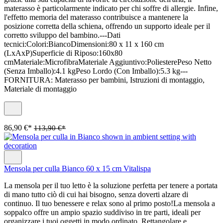
materasso è particolarmente indicato per chi soffre di allergie. Infine,
l'effetto memoria del materasso contribuisce a mantenere la
posizione corretta della schiena, offrendo un supporto ideale per il
corretto sviluppo del bambino.---Dati
tecnici:Colori:BiancoDimensioni:80 x 11 x 160 cm
(LxAxP)Superficie di Riposo:160x80
cmMateriale:MicrofibraMateriale Aggiuntivo:PoliesterePeso Netto
(Senza Imballo):4.1 kgPeso Lordo (Con Imballo):5.3 kg---
FORNITURA: Materasso per bambini, Istruzioni di montaggio,
Materiale di montaggio
86,90 €*
113,90 €*
Mensola per culla Bianco 60 x 15 cm Vitalispa
La mensola per il tuo letto è la soluzione perfetta per tenere a portata
di mano tutto ciò di cui hai bisogno, senza doverti alzare di
continuo. Il tuo benessere e relax sono al primo posto!La mensola a
soppalco offre un ampio spazio suddiviso in tre parti, ideali per
organizzare i tuoi oggetti in modo ordinato. Rettangolare e