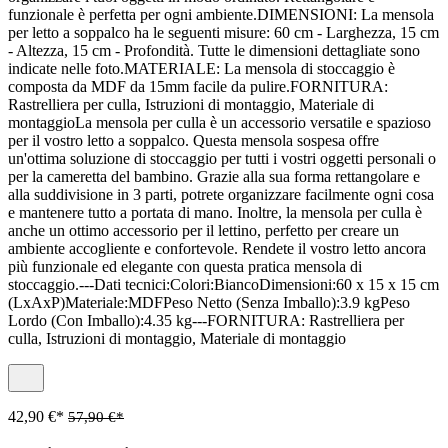
funzionale è perfetta per ogni ambiente.DIMENSIONI: La mensola
per letto a soppalco ha le seguenti misure: 60 cm - Larghezza, 15 cm
- Altezza, 15 cm - Profondità. Tutte le dimensioni dettagliate sono
indicate nelle foto.MATERIALE: La mensola di stoccaggio è
composta da MDF da 15mm facile da pulire.FORNITURA:
Rastrelliera per culla, Istruzioni di montaggio, Materiale di
montaggioLa mensola per culla è un accessorio versatile e spazioso
per il vostro letto a soppalco. Questa mensola sospesa offre
un'ottima soluzione di stoccaggio per tutti i vostri oggetti personali o
per la cameretta del bambino. Grazie alla sua forma rettangolare e
alla suddivisione in 3 parti, potrete organizzare facilmente ogni cosa
e mantenere tutto a portata di mano. Inoltre, la mensola per culla è
anche un ottimo accessorio per il lettino, perfetto per creare un
ambiente accogliente e confortevole. Rendete il vostro letto ancora
più funzionale ed elegante con questa pratica mensola di
stoccaggio.---Dati tecnici:Colori:BiancoDimensioni:60 x 15 x 15 cm
(LxAxP)Materiale:MDFPeso Netto (Senza Imballo):3.9 kgPeso
Lordo (Con Imballo):4.35 kg---FORNITURA: Rastrelliera per
culla, Istruzioni di montaggio, Materiale di montaggio
42,90 €*
57,90 €*