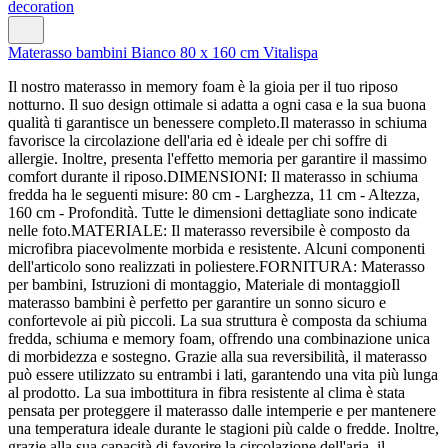
Materasso bambini Bianco 80 x 160 cm Vitalispa
Il nostro materasso in memory foam è la gioia per il tuo riposo
notturno. Il suo design ottimale si adatta a ogni casa e la sua buona
qualità ti garantisce un benessere completo.Il materasso in schiuma
favorisce la circolazione dell'aria ed è ideale per chi soffre di
allergie. Inoltre, presenta l'effetto memoria per garantire il massimo
comfort durante il riposo.DIMENSIONI: Il materasso in schiuma
fredda ha le seguenti misure: 80 cm - Larghezza, 11 cm - Altezza,
160 cm - Profondità. Tutte le dimensioni dettagliate sono indicate
nelle foto.MATERIALE: Il materasso reversibile è composto da
microfibra piacevolmente morbida e resistente. Alcuni componenti
dell'articolo sono realizzati in poliestere.FORNITURA: Materasso
per bambini, Istruzioni di montaggio, Materiale di montaggioIl
materasso bambini è perfetto per garantire un sonno sicuro e
confortevole ai più piccoli. La sua struttura è composta da schiuma
fredda, schiuma e memory foam, offrendo una combinazione unica
di morbidezza e sostegno. Grazie alla sua reversibilità, il materasso
può essere utilizzato su entrambi i lati, garantendo una vita più lunga
al prodotto. La sua imbottitura in fibra resistente al clima è stata
pensata per proteggere il materasso dalle intemperie e per mantenere
una temperatura ideale durante le stagioni più calde o fredde. Inoltre,
grazie alla sua capacità di favorire la circolazione dell'aria, il