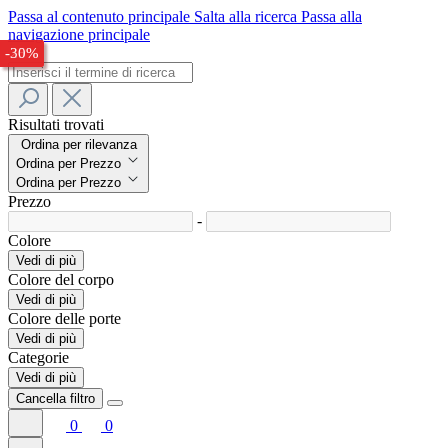
Passa al contenuto principale
Salta alla ricerca
Passa alla
navigazione principale
-28%
-25%
-30%
Risultati trovati
Ordina per rilevanza
Ordina per Prezzo
Ordina per Prezzo
Prezzo
-
Colore
Vedi di più
Colore del corpo
Vedi di più
Colore delle porte
Vedi di più
Categorie
Vedi di più
Cancella filtro
0
0