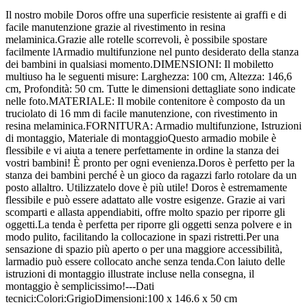
Il nostro mobile Doros offre una superficie resistente ai graffi e di
facile manutenzione grazie al rivestimento in resina
melaminica.Grazie alle rotelle scorrevoli, è possibile spostare
facilmente lArmadio multifunzione nel punto desiderato della stanza
dei bambini in qualsiasi momento.DIMENSIONI: Il mobiletto
multiuso ha le seguenti misure: Larghezza: 100 cm, Altezza: 146,6
cm, Profondità: 50 cm. Tutte le dimensioni dettagliate sono indicate
nelle foto.MATERIALE: Il mobile contenitore è composto da un
truciolato di 16 mm di facile manutenzione, con rivestimento in
resina melaminica.FORNITURA: Armadio multifunzione, Istruzioni
di montaggio, Materiale di montaggioQuesto armadio mobile è
flessibile e vi aiuta a tenere perfettamente in ordine la stanza dei
vostri bambini! È pronto per ogni evenienza.Doros è perfetto per la
stanza dei bambini perché è un gioco da ragazzi farlo rotolare da un
posto allaltro. Utilizzatelo dove è più utile! Doros è estremamente
flessibile e può essere adattato alle vostre esigenze. Grazie ai vari
scomparti e allasta appendiabiti, offre molto spazio per riporre gli
oggetti.La tenda è perfetta per riporre gli oggetti senza polvere e in
modo pulito, facilitando la collocazione in spazi ristretti.Per una
sensazione di spazio più aperto o per una maggiore accessibilità,
larmadio può essere collocato anche senza tenda.Con laiuto delle
istruzioni di montaggio illustrate incluse nella consegna, il
montaggio è semplicissimo!---Dati
tecnici:Colori:GrigioDimensioni:100 x 146.6 x 50 cm