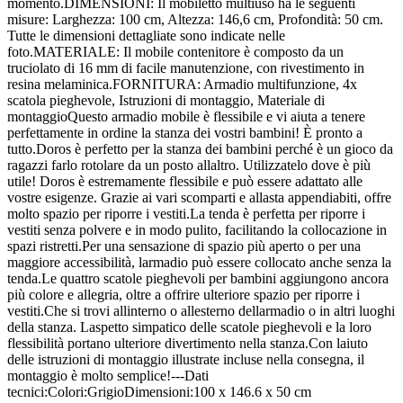
momento.DIMENSIONI: Il mobiletto multiuso ha le seguenti
misure: Larghezza: 100 cm, Altezza: 146,6 cm, Profondità: 50 cm.
Tutte le dimensioni dettagliate sono indicate nelle
foto.MATERIALE: Il mobile contenitore è composto da un
truciolato di 16 mm di facile manutenzione, con rivestimento in
resina melaminica.FORNITURA: Armadio multifunzione, 4x
scatola pieghevole, Istruzioni di montaggio, Materiale di
montaggioQuesto armadio mobile è flessibile e vi aiuta a tenere
perfettamente in ordine la stanza dei vostri bambini! È pronto a
tutto.Doros è perfetto per la stanza dei bambini perché è un gioco da
ragazzi farlo rotolare da un posto allaltro. Utilizzatelo dove è più
utile! Doros è estremamente flessibile e può essere adattato alle
vostre esigenze. Grazie ai vari scomparti e allasta appendiabiti, offre
molto spazio per riporre i vestiti.La tenda è perfetta per riporre i
vestiti senza polvere e in modo pulito, facilitando la collocazione in
spazi ristretti.Per una sensazione di spazio più aperto o per una
maggiore accessibilità, larmadio può essere collocato anche senza la
tenda.Le quattro scatole pieghevoli per bambini aggiungono ancora
più colore e allegria, oltre a offrire ulteriore spazio per riporre i
vestiti.Che si trovi allinterno o allesterno dellarmadio o in altri luoghi
della stanza. Laspetto simpatico delle scatole pieghevoli e la loro
flessibilità portano ulteriore divertimento nella stanza.Con laiuto
delle istruzioni di montaggio illustrate incluse nella consegna, il
montaggio è molto semplice!---Dati
tecnici:Colori:GrigioDimensioni:100 x 146.6 x 50 cm