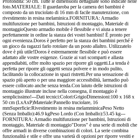
Profondità: 50 cm. Tutte le dimensioni dettagliate sono indicate nelle
foto.MATERIALE: Il guardaroba per la camera dei bambini è
composto da un truciolato di 16 mm di facile manutenzione, con
rivestimento in resina melaminica.FORNITURA: Armadio
multifunzione per bambini, Istruzioni di montaggio, Materiale di
montaggioQuesto armadio mobile è flessibile e vi aiuta a tenere
perfettamente in ordine la stanza dei vostri bambini! È pronto per
ogni evenienza.Doros è perfetto per la stanza dei bambini perché è
un gioco da ragazzi farlo rotolare da un posto allaltro. Utilizzatelo
dove è più utile!Doros è estremamente flessibile e può essere
adattato alle vostre esigenze. Grazie ai vari scomparti e allasta
appendiabiti, offre molto spazio per riporre gli oggetti.La tenda è
perfetta per riporre gli oggetti senza polvere e in modo pulito,
facilitando la collocazione in spazi ristretti.Per una sensazione di
spazio più aperto o per una maggiore accessibilità, larmadio può
essere collocato anche senza tenda.Con laiuto delle istruzioni di
montaggio illustrate incluse nella consegna, il montaggio è
semplicissimo!---Dati tecnici:Colori:GrigioDimensioni:100 x 168 x
50 cm (LxAxP)Materiale:Pannello truciolare, 16
mmSuperficie:Rivestimento in resina melamminicaPeso Netto
(Senza Imballo):46.9 kgPeso Lordo (Con Imballo):53.45 kg---
FORNITURA: Armadio multifunzione per bambini, Istruzioni di
montaggio, Materiale di montaggio"Doros" è una serie di mobili che
offre armadi in diverse combinazioni di colori. La serie combina
funzionalità e stile e offre una varietà di opzioni per riporre vestiti e