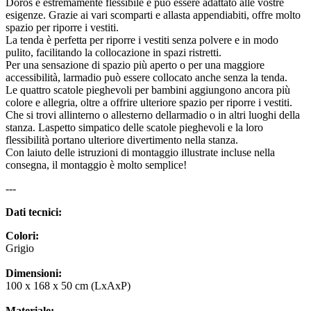
Doros è estremamente flessibile e può essere adattato alle vostre
esigenze. Grazie ai vari scomparti e allasta appendiabiti, offre molto
spazio per riporre i vestiti.
La tenda è perfetta per riporre i vestiti senza polvere e in modo
pulito, facilitando la collocazione in spazi ristretti.
Per una sensazione di spazio più aperto o per una maggiore
accessibilità, larmadio può essere collocato anche senza la tenda.
Le quattro scatole pieghevoli per bambini aggiungono ancora più
colore e allegria, oltre a offrire ulteriore spazio per riporre i vestiti.
Che si trovi allinterno o allesterno dellarmadio o in altri luoghi della
stanza. Laspetto simpatico delle scatole pieghevoli e la loro
flessibilità portano ulteriore divertimento nella stanza.
Con laiuto delle istruzioni di montaggio illustrate incluse nella
consegna, il montaggio è molto semplice!
---
Dati tecnici:
Colori:
Grigio
Dimensioni:
100 x 168 x 50 cm (LxAxP)
Materiale: