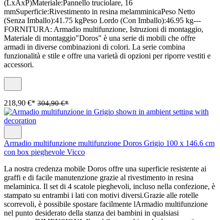
(LxAxP)Materiale:Pannello truciolare, 16
mmSuperficie:Rivestimento in resina melamminicaPeso Netto
(Senza Imballo):41.75 kgPeso Lordo (Con Imballo):46.95 kg---
FORNITURA: Armadio multifunzione, Istruzioni di montaggio,
Materiale di montaggio"Doros" è una serie di mobili che offre
armadi in diverse combinazioni di colori. La serie combina
funzionalità e stile e offre una varietà di opzioni per riporre vestiti e
accessori.
218,90 €*
304,90 €*
Armadio multifunzione multifunzione Doros Grigio 100 x 146.6 cm
con box pieghevole Vicco
La nostra credenza mobile Doros offre una superficie resistente ai
graffi e di facile manutenzione grazie al rivestimento in resina
melaminica. Il set di 4 scatole pieghevoli, incluso nella confezione, è
stampato su entrambi i lati con motivi diversi.Grazie alle rotelle
scorrevoli, è possibile spostare facilmente lArmadio multifunzione
nel punto desiderato della stanza dei bambini in qualsiasi