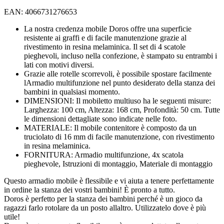
EAN: 4066731276653
La nostra credenza mobile Doros offre una superficie
resistente ai graffi e di facile manutenzione grazie al
rivestimento in resina melaminica. Il set di 4 scatole
pieghevoli, incluso nella confezione, è stampato su entrambi i
lati con motivi diversi.
Grazie alle rotelle scorrevoli, è possibile spostare facilmente
lArmadio multifunzione nel punto desiderato della stanza dei
bambini in qualsiasi momento.
DIMENSIONI: Il mobiletto multiuso ha le seguenti misure:
Larghezza: 100 cm, Altezza: 168 cm, Profondità: 50 cm. Tutte
le dimensioni dettagliate sono indicate nelle foto.
MATERIALE: Il mobile contenitore è composto da un
truciolato di 16 mm di facile manutenzione, con rivestimento
in resina melaminica.
FORNITURA: Armadio multifunzione, 4x scatola
pieghevole, Istruzioni di montaggio, Materiale di montaggio
Questo armadio mobile è flessibile e vi aiuta a tenere perfettamente
in ordine la stanza dei vostri bambini! È pronto a tutto.
Doros è perfetto per la stanza dei bambini perché è un gioco da
ragazzi farlo rotolare da un posto allaltro. Utilizzatelo dove è più
utile!