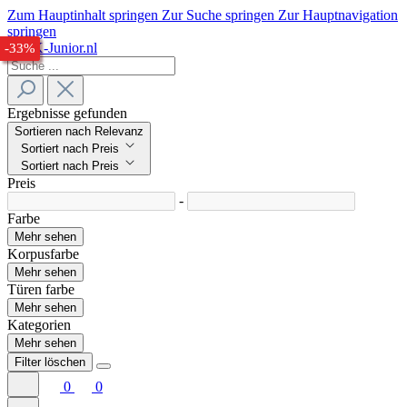
Zum Hauptinhalt springen
Zur Suche springen
Zur Hauptnavigation
springen
-25%
-25%
-32%
-33%
Ergebnisse gefunden
Sortieren nach Relevanz
Sortiert nach Preis
Sortiert nach Preis
Preis
-
Farbe
Mehr sehen
Korpusfarbe
Mehr sehen
Türen farbe
Mehr sehen
Kategorien
Mehr sehen
Filter löschen
0
0