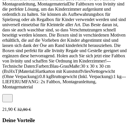
Montageanleitung, MontagematerialDie Faltboxen von livinity sind
die perfekte Lösung, um das Kinderzimmer aufgeräumt und
ordentlich zu halten. Sie können als Aufbewahrungsbox für
Spielzeug oder als Regalbox für Kinder verwendet werden und sind
universell einsetzbar für Kleinteile aller Art. Das Beste daran ist,
dass sie auch waschbar sind, so dass Verschmutzungen schnell
beseitigt werden können. Die Boxen sind in verschiedenen Motiven
erhältlich, die auf die Vorlieben der Kinder abgestimmt sind und
lassen sich dank der Öse am Rand kinderleicht herausziehen. Die
Boxen sind perfekt für alle livinity Regale und Gestelle geeignet und
ergänzen diese hervorragend. Holen auch Sie sich jetzt eine Faltbox
von livinity und schaffen Sie Ordnung im Kinderzimmer!---
Technische Daten:Farben:Blau-GrauMaße:30 x 30 x 30 cm
(BxHxT)Material:Hartkarton mit KunststoffvliesNettogewicht
(Ohne Verpackung):0.8 kgBruttogewicht (Inkl. Verpackung):1 kg---
LIEFERUMFANG: 2x Faltbox, Montageanleitung,
Montagematerial
21,90 €
32,90 €
Deine Vorteile