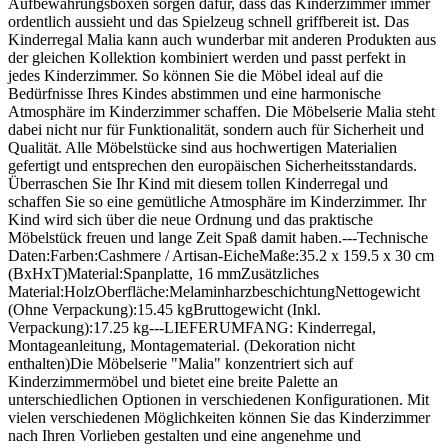
Aufbewahrungsboxen sorgen dafür, dass das Kinderzimmer immer
ordentlich aussieht und das Spielzeug schnell griffbereit ist. Das
Kinderregal Malia kann auch wunderbar mit anderen Produkten aus
der gleichen Kollektion kombiniert werden und passt perfekt in
jedes Kinderzimmer. So können Sie die Möbel ideal auf die
Bedürfnisse Ihres Kindes abstimmen und eine harmonische
Atmosphäre im Kinderzimmer schaffen. Die Möbelserie Malia steht
dabei nicht nur für Funktionalität, sondern auch für Sicherheit und
Qualität. Alle Möbelstücke sind aus hochwertigen Materialien
gefertigt und entsprechen den europäischen Sicherheitsstandards.
Überraschen Sie Ihr Kind mit diesem tollen Kinderregal und
schaffen Sie so eine gemütliche Atmosphäre im Kinderzimmer. Ihr
Kind wird sich über die neue Ordnung und das praktische
Möbelstück freuen und lange Zeit Spaß damit haben.---Technische
Daten:Farben:Cashmere / Artisan-EicheMaße:35.2 x 159.5 x 30 cm
(BxHxT)Material:Spanplatte, 16 mmZusätzliches
Material:HolzOberfläche:MelaminharzbeschichtungNettogewicht
(Ohne Verpackung):15.45 kgBruttogewicht (Inkl.
Verpackung):17.25 kg---LIEFERUMFANG: Kinderregal,
Montageanleitung, Montagematerial. (Dekoration nicht
enthalten)Die Möbelserie "Malia" konzentriert sich auf
Kinderzimmermöbel und bietet eine breite Palette an
unterschiedlichen Optionen in verschiedenen Konfigurationen. Mit
vielen verschiedenen Möglichkeiten können Sie das Kinderzimmer
nach Ihren Vorlieben gestalten und eine angenehme und