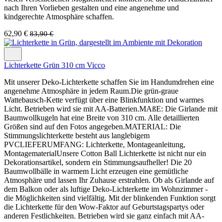
nach Ihren Vorlieben gestalten und eine angenehme und
kindgerechte Atmosphäre schaffen.
62,90 €
83,90 €
Lichterkette Grün 310 cm Vicco
Mit unserer Deko-Lichterkette schaffen Sie im Handumdrehen eine
angenehme Atmosphäre in jedem Raum.Die grün-graue
Wattebausch-Kette verfügt über eine Blinkfunktion und warmes
Licht. Betrieben wird sie mit AA-Batterien.MAßE: Die Girlande mit
Baumwollkugeln hat eine Breite von 310 cm. Alle detaillierten
Größen sind auf den Fotos angegeben.MATERIAL: Die
Stimmungslichterkette besteht aus langlebigem
PVCLIEFERUMFANG: Lichterkette, Montageanleitung,
MontagematerialUnsere Cotton Ball Lichterkette ist nicht nur ein
Dekorationsartikel, sondern ein Stimmungsaufheller! Die 20
Baumwollbälle in warmem Licht erzeugen eine gemütliche
Atmosphäre und lassen Ihr Zuhause erstrahlen. Ob als Girlande auf
dem Balkon oder als luftige Deko-Lichterkette im Wohnzimmer -
die Möglichkeiten sind vielfältig. Mit der blinkenden Funktion sorgt
die Lichterkette für den Wow-Faktor auf Geburtstagspartys oder
anderen Festlichkeiten. Betrieben wird sie ganz einfach mit AA-