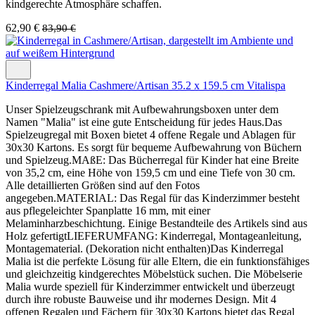
kindgerechte Atmosphäre schaffen.
62,90 €
83,90 €
Kinderregal Malia Cashmere/Artisan 35.2 x 159.5 cm Vitalispa
Unser Spielzeugschrank mit Aufbewahrungsboxen unter dem
Namen "Malia" ist eine gute Entscheidung für jedes Haus.Das
Spielzeugregal mit Boxen bietet 4 offene Regale und Ablagen für
30x30 Kartons. Es sorgt für bequeme Aufbewahrung von Büchern
und Spielzeug.MAßE: Das Bücherregal für Kinder hat eine Breite
von 35,2 cm, eine Höhe von 159,5 cm und eine Tiefe von 30 cm.
Alle detaillierten Größen sind auf den Fotos
angegeben.MATERIAL: Das Regal für das Kinderzimmer besteht
aus pflegeleichter Spanplatte 16 mm, mit einer
Melaminharzbeschichtung. Einige Bestandteile des Artikels sind aus
Holz gefertigtLIEFERUMFANG: Kinderregal, Montageanleitung,
Montagematerial. (Dekoration nicht enthalten)Das Kinderregal
Malia ist die perfekte Lösung für alle Eltern, die ein funktionsfähiges
und gleichzeitig kindgerechtes Möbelstück suchen. Die Möbelserie
Malia wurde speziell für Kinderzimmer entwickelt und überzeugt
durch ihre robuste Bauweise und ihr modernes Design. Mit 4
offenen Regalen und Fächern für 30x30 Kartons bietet das Regal