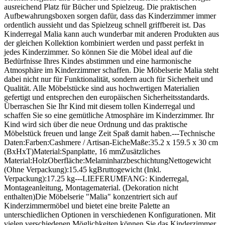
ausreichend Platz für Bücher und Spielzeug. Die praktischen
Aufbewahrungsboxen sorgen dafür, dass das Kinderzimmer immer
ordentlich aussieht und das Spielzeug schnell griffbereit ist. Das
Kinderregal Malia kann auch wunderbar mit anderen Produkten aus
der gleichen Kollektion kombiniert werden und passt perfekt in
jedes Kinderzimmer. So können Sie die Möbel ideal auf die
Bedürfnisse Ihres Kindes abstimmen und eine harmonische
Atmosphäre im Kinderzimmer schaffen. Die Möbelserie Malia steht
dabei nicht nur für Funktionalität, sondern auch für Sicherheit und
Qualität. Alle Möbelstücke sind aus hochwertigen Materialien
gefertigt und entsprechen den europäischen Sicherheitsstandards.
Überraschen Sie Ihr Kind mit diesem tollen Kinderregal und
schaffen Sie so eine gemütliche Atmosphäre im Kinderzimmer. Ihr
Kind wird sich über die neue Ordnung und das praktische
Möbelstück freuen und lange Zeit Spaß damit haben.---Technische
Daten:Farben:Cashmere / Artisan-EicheMaße:35.2 x 159.5 x 30 cm
(BxHxT)Material:Spanplatte, 16 mmZusätzliches
Material:HolzOberfläche:MelaminharzbeschichtungNettogewicht
(Ohne Verpackung):15.45 kgBruttogewicht (Inkl.
Verpackung):17.25 kg---LIEFERUMFANG: Kinderregal,
Montageanleitung, Montagematerial. (Dekoration nicht
enthalten)Die Möbelserie "Malia" konzentriert sich auf
Kinderzimmermöbel und bietet eine breite Palette an
unterschiedlichen Optionen in verschiedenen Konfigurationen. Mit
vielen verschiedenen Möglichkeiten können Sie das Kinderzimmer