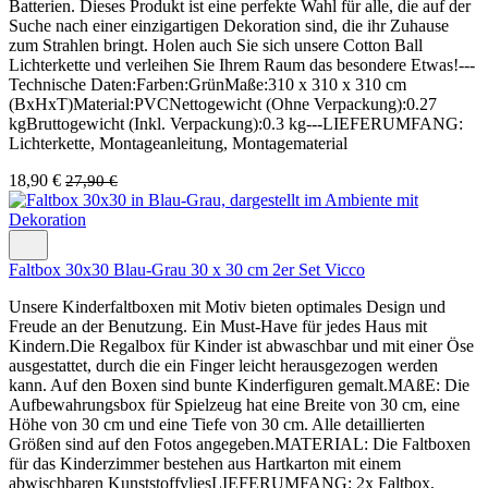
Batterien. Dieses Produkt ist eine perfekte Wahl für alle, die auf der
Suche nach einer einzigartigen Dekoration sind, die ihr Zuhause
zum Strahlen bringt. Holen auch Sie sich unsere Cotton Ball
Lichterkette und verleihen Sie Ihrem Raum das besondere Etwas!---
Technische Daten:Farben:GrünMaße:310 x 310 x 310 cm
(BxHxT)Material:PVCNettogewicht (Ohne Verpackung):0.27
kgBruttogewicht (Inkl. Verpackung):0.3 kg---LIEFERUMFANG:
Lichterkette, Montageanleitung, Montagematerial
18,90 €
27,90 €
Faltbox 30x30 Blau-Grau 30 x 30 cm 2er Set Vicco
Unsere Kinderfaltboxen mit Motiv bieten optimales Design und
Freude an der Benutzung. Ein Must-Have für jedes Haus mit
Kindern.Die Regalbox für Kinder ist abwaschbar und mit einer Öse
ausgestattet, durch die ein Finger leicht herausgezogen werden
kann. Auf den Boxen sind bunte Kinderfiguren gemalt.MAßE: Die
Aufbewahrungsbox für Spielzeug hat eine Breite von 30 cm, eine
Höhe von 30 cm und eine Tiefe von 30 cm. Alle detaillierten
Größen sind auf den Fotos angegeben.MATERIAL: Die Faltboxen
für das Kinderzimmer bestehen aus Hartkarton mit einem
abwischbaren KunststoffvliesLIEFERUMFANG: 2x Faltbox,