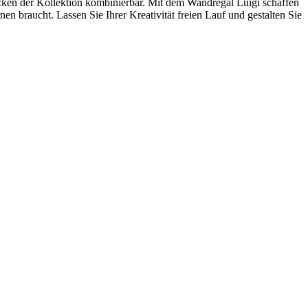
cken der Kollektion kombinierbar. Mit dem Wandregal Luigi schaffen
n braucht. Lassen Sie Ihrer Kreativität freien Lauf und gestalten Sie