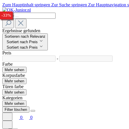
Zum Hauptinhalt springen
Zur Suche springen
Zur Hauptnavigation 
-27%
-27%
-23%
-29%
-27%
-26%
-32%
-33%
Ergebnisse gefunden
Sortieren nach Relevanz
Sortiert nach Preis
Sortiert nach Preis
Preis
-
Farbe
Mehr sehen
Korpusfarbe
Mehr sehen
Türen farbe
Mehr sehen
Kategorien
Mehr sehen
Filter löschen
0
0