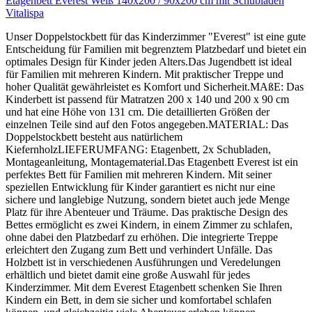
Etagenbett Everest Weiß 140x200 / 90x200 cm mit Schubladen
Vitalispa
Unser Doppelstockbett für das Kinderzimmer "Everest" ist eine gute
Entscheidung für Familien mit begrenztem Platzbedarf und bietet ein
optimales Design für Kinder jeden Alters.Das Jugendbett ist ideal
für Familien mit mehreren Kindern. Mit praktischer Treppe und
hoher Qualität gewährleistet es Komfort und Sicherheit.MAßE: Das
Kinderbett ist passend für Matratzen 200 x 140 und 200 x 90 cm
und hat eine Höhe von 131 cm. Die detaillierten Größen der
einzelnen Teile sind auf den Fotos angegeben.MATERIAL: Das
Doppelstockbett besteht aus natürlichem
KiefernholzLIEFERUMFANG: Etagenbett, 2x Schubladen,
Montageanleitung, Montagematerial.Das Etagenbett Everest ist ein
perfektes Bett für Familien mit mehreren Kindern. Mit seiner
speziellen Entwicklung für Kinder garantiert es nicht nur eine
sichere und langlebige Nutzung, sondern bietet auch jede Menge
Platz für ihre Abenteuer und Träume. Das praktische Design des
Bettes ermöglicht es zwei Kindern, in einem Zimmer zu schlafen,
ohne dabei den Platzbedarf zu erhöhen. Die integrierte Treppe
erleichtert den Zugang zum Bett und verhindert Unfälle. Das
Holzbett ist in verschiedenen Ausführungen und Veredelungen
erhältlich und bietet damit eine große Auswahl für jedes
Kinderzimmer. Mit dem Everest Etagenbett schenken Sie Ihren
Kindern ein Bett, in dem sie sicher und komfortabel schlafen