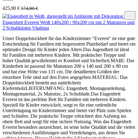
425,90 €
574,90 €
Etagenbett Everest Weiß 140x200 / 90x200 cm mit 2 Matratzen und
2 Schubkästen Vitalispa
Unser Doppelstockbett für das Kinderzimmer "Everest" ist eine gute
Entscheidung für Familien mit begrenztem Platzbedarf und bietet ein
optimales Design für Kinder jeden Alters.Das Jugendbett ist ideal
für Familien mit mehreren Kindern. Mit praktischer Treppe und
hoher Qualität gewährleistet es Komfort und Sicherheit.MAßE: Das
Kinderbett ist passend für Matratzen 200 x 140 und 200 x 90 cm
und hat eine Höhe von 131 cm. Die detaillierten Größen der
einzelnen Teile sind auf den Fotos angegeben.MATERIAL: Das
Doppelstockbett besteht aus natürlichem
KiefernholzLIEFERUMFANG: Etagenbett, Montageanleitung,
Montagematerial, 2x Matratze, 2x Schublade.Das Etagenbett
Everest ist das perfekte Bett für Familien mit mehreren Kindern.
Speziell für Kinder entwickelt, sorgt es für eine ordentliche
Unterbringung im Kinderzimmer und bietet viel Platz zum Spielen
und Schlafen. Die praktische Treppe erleichtert den Aufstieg ins
obere Bett und sorgt für eine sichere Nutzung. Was das Etagenbett
Everest besonders auszeichnet, ist seine hohe Qualität und die vielen
verschiedenen Ausführungen und Veredelungen, aus denen Sie