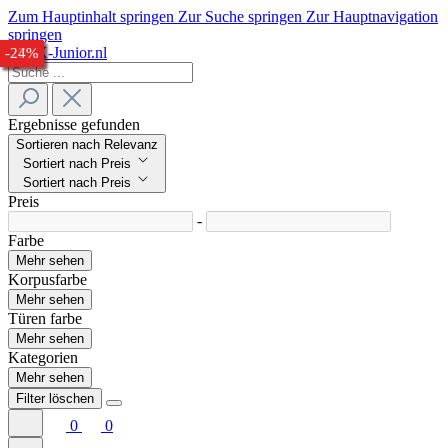
Zum Hauptinhalt springen
Zur Suche springen
Zur Hauptnavigation
springen
-26%
-28%
-26%
-24%
-24%
-28%
-27%
-24%
Ergebnisse gefunden
Sortieren nach Relevanz
Sortiert nach Preis
Sortiert nach Preis
Preis
-
Farbe
Mehr sehen
Korpusfarbe
Mehr sehen
Türen farbe
Mehr sehen
Kategorien
Mehr sehen
Filter löschen
0
0