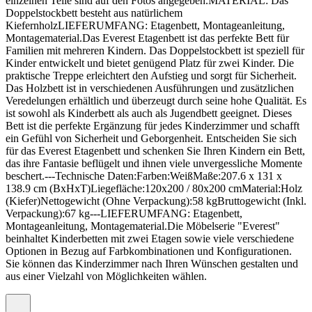
einzelnen Teile sind auf den Fotos angegeben.MATERIAL: Das
Doppelstockbett besteht aus natürlichem
KiefernholzLIEFERUMFANG: Etagenbett, Montageanleitung,
Montagematerial.Das Everest Etagenbett ist das perfekte Bett für
Familien mit mehreren Kindern. Das Doppelstockbett ist speziell für
Kinder entwickelt und bietet genügend Platz für zwei Kinder. Die
praktische Treppe erleichtert den Aufstieg und sorgt für Sicherheit.
Das Holzbett ist in verschiedenen Ausführungen und zusätzlichen
Veredelungen erhältlich und überzeugt durch seine hohe Qualität. Es
ist sowohl als Kinderbett als auch als Jugendbett geeignet. Dieses
Bett ist die perfekte Ergänzung für jedes Kinderzimmer und schafft
ein Gefühl von Sicherheit und Geborgenheit. Entscheiden Sie sich
für das Everest Etagenbett und schenken Sie Ihren Kindern ein Bett,
das ihre Fantasie beflügelt und ihnen viele unvergessliche Momente
beschert.---Technische Daten:Farben:WeißMaße:207.6 x 131 x
138.9 cm (BxHxT)Liegefläche:120x200 / 80x200 cmMaterial:Holz
(Kiefer)Nettogewicht (Ohne Verpackung):58 kgBruttogewicht (Inkl.
Verpackung):67 kg---LIEFERUMFANG: Etagenbett,
Montageanleitung, Montagematerial.Die Möbelserie "Everest"
beinhaltet Kinderbetten mit zwei Etagen sowie viele verschiedene
Optionen in Bezug auf Farbkombinationen und Konfigurationen.
Sie können das Kinderzimmer nach Ihren Wünschen gestalten und
aus einer Vielzahl von Möglichkeiten wählen.