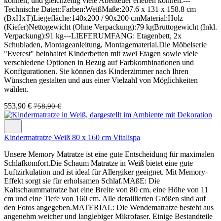
können, und gleichzeitig viele Abenteuer erleben können.---
Technische Daten:Farben:WeißMaße:207.6 x 131 x 158.8 cm
(BxHxT)Liegefläche:140x200 / 90x200 cmMaterial:Holz
(Kiefer)Nettogewicht (Ohne Verpackung):79 kgBruttogewicht (Inkl.
Verpackung):91 kg---LIEFERUMFANG: Etagenbett, 2x
Schubladen, Montageanleitung, Montagematerial.Die Möbelserie
"Everest" beinhaltet Kinderbetten mit zwei Etagen sowie viele
verschiedene Optionen in Bezug auf Farbkombinationen und
Konfigurationen. Sie können das Kinderzimmer nach Ihren
Wünschen gestalten und aus einer Vielzahl von Möglichkeiten
wählen.
553,90 €
758,90 €
Kindermatratze Weiß 80 x 160 cm Vitalispa
Unsere Memory Matratze ist eine gute Entscheidung für maximalen
Schlafkomfort.Die Schaum Matratze in Weiß bietet eine gute
Luftzirkulation und ist ideal für Allergiker geeignet. Mit Memory-
Effekt sorgt sie für erholsamen Schlaf.MAßE: Die
Kaltschaummatratze hat eine Breite von 80 cm, eine Höhe von 11
cm und eine Tiefe von 160 cm. Alle detaillierten Größen sind auf
den Fotos angegeben.MATERIAL: Die Wendematratze besteht aus
angenehm weicher und langlebiger Mikrofaser. Einige Bestandteile