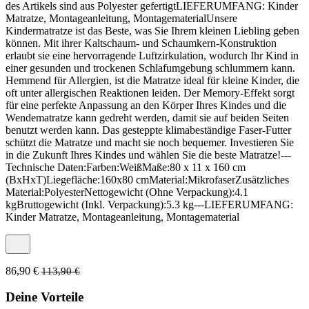
des Artikels sind aus Polyester gefertigtLIEFERUMFANG: Kinder
Matratze, Montageanleitung, MontagematerialUnsere
Kindermatratze ist das Beste, was Sie Ihrem kleinen Liebling geben
können. Mit ihrer Kaltschaum- und Schaumkern-Konstruktion
erlaubt sie eine hervorragende Luftzirkulation, wodurch Ihr Kind in
einer gesunden und trockenen Schlafumgebung schlummern kann.
Hemmend für Allergien, ist die Matratze ideal für kleine Kinder, die
oft unter allergischen Reaktionen leiden. Der Memory-Effekt sorgt
für eine perfekte Anpassung an den Körper Ihres Kindes und die
Wendematratze kann gedreht werden, damit sie auf beiden Seiten
benutzt werden kann. Das gesteppte klimabeständige Faser-Futter
schützt die Matratze und macht sie noch bequemer. Investieren Sie
in die Zukunft Ihres Kindes und wählen Sie die beste Matratze!---
Technische Daten:Farben:WeißMaße:80 x 11 x 160 cm
(BxHxT)Liegefläche:160x80 cmMaterial:MikrofaserZusätzliches
Material:PolyesterNettogewicht (Ohne Verpackung):4.1
kgBruttogewicht (Inkl. Verpackung):5.3 kg---LIEFERUMFANG:
Kinder Matratze, Montageanleitung, Montagematerial
86,90 €
113,90 €
Deine Vorteile