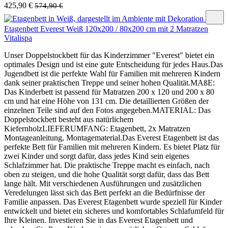
425,90 €
574,90 €
Etagenbett Everest Weiß 120x200 / 80x200 cm mit 2 Matratzen
Vitalispa
Unser Doppelstockbett für das Kinderzimmer "Everest" bietet ein
optimales Design und ist eine gute Entscheidung für jedes Haus.Das
Jugendbett ist die perfekte Wahl für Familien mit mehreren Kindern
dank seiner praktischen Treppe und seiner hohen Qualität.MAßE:
Das Kinderbett ist passend für Matratzen 200 x 120 und 200 x 80
cm und hat eine Höhe von 131 cm. Die detaillierten Größen der
einzelnen Teile sind auf den Fotos angegeben.MATERIAL: Das
Doppelstockbett besteht aus natürlichem
KiefernholzLIEFERUMFANG: Etagenbett, 2x Matratzen
Montageanleitung, Montagematerial.Das Everest Etagenbett ist das
perfekte Bett für Familien mit mehreren Kindern. Es bietet Platz für
zwei Kinder und sorgt dafür, dass jedes Kind sein eigenes
Schlafzimmer hat. Die praktische Treppe macht es einfach, nach
oben zu steigen, und die hohe Qualität sorgt dafür, dass das Bett
lange hält. Mit verschiedenen Ausführungen und zusätzlichen
Veredelungen lässt sich das Bett perfekt an die Bedürfnisse der
Familie anpassen. Das Everest Etagenbett wurde speziell für Kinder
entwickelt und bietet ein sicheres und komfortables Schlafumfeld für
Ihre Kleinen. Investieren Sie in das Everest Etagenbett und