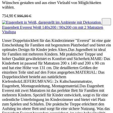
Wünschen gestalten und aus einer Vielzahl von Möglichkeiten
wählen.
754,90 €
996,90 €
Etagenbett Everest Weiß 140x200 / 90x200 cm mit 2 Matratzen
Vitalispa
Unser Doppelstockbett für das Kinderzimmer "Everest" ist eine gute
Entscheidung für Familien mit begrenztem Platzbedarf und bietet ein
optimales Design für Kinder jeden Alters.Das Jugendbett ist ideal
für Familien mit mehreren Kindern. Mit praktischer Treppe und
hoher Qualität gewährleistet es Komfort und Sicherheit.MAßE: Das
Kinderbett ist passend für Matratzen 200 x 140 und 200 x 90 cm
und hat eine Höhe von 131 cm. Die detaillierten Größen der
einzelnen Teile sind auf den Fotos angegeben.MATERIAL: Das
Doppelstockbett besteht aus natürlichem
KiefernholzLIEFERUMFANG: 2x Kaltschaummatratze,
Etagenbett, Montageanleitung, Montagematerial.Das Etagenbett
Everest mit zwei Matratzen ist das perfekte Bett für Familien mit
mehreren Kindern. Speziell für Kinder entwickelt, sorgt es für eine
ordentliche Unterbringung im Kinderzimmer und bietet viel Platz
zum Spielen und Schlafen. Die praktische Treppe erleichtert den
Aufstieg ins obere Bett und sorgt für eine sichere Nutzung. Was das