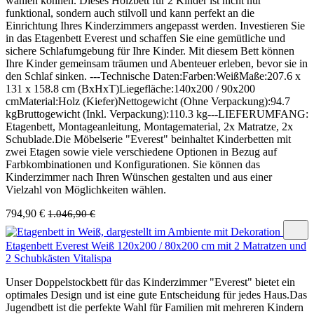
wählen können. Dieses Holzbett für 2 Kinder ist nicht nur
funktional, sondern auch stilvoll und kann perfekt an die
Einrichtung Ihres Kinderzimmers angepasst werden. Investieren Sie
in das Etagenbett Everest und schaffen Sie eine gemütliche und
sichere Schlafumgebung für Ihre Kinder. Mit diesem Bett können
Ihre Kinder gemeinsam träumen und Abenteuer erleben, bevor sie in
den Schlaf sinken. ---Technische Daten:Farben:WeißMaße:207.6 x
131 x 158.8 cm (BxHxT)Liegefläche:140x200 / 90x200
cmMaterial:Holz (Kiefer)Nettogewicht (Ohne Verpackung):94.7
kgBruttogewicht (Inkl. Verpackung):110.3 kg---LIEFERUMFANG:
Etagenbett, Montageanleitung, Montagematerial, 2x Matratze, 2x
Schublade.Die Möbelserie "Everest" beinhaltet Kinderbetten mit
zwei Etagen sowie viele verschiedene Optionen in Bezug auf
Farbkombinationen und Konfigurationen. Sie können das
Kinderzimmer nach Ihren Wünschen gestalten und aus einer
Vielzahl von Möglichkeiten wählen.
794,90 €
1.046,90 €
Etagenbett Everest Weiß 120x200 / 80x200 cm mit 2 Matratzen und
2 Schubkästen Vitalispa
Unser Doppelstockbett für das Kinderzimmer "Everest" bietet ein
optimales Design und ist eine gute Entscheidung für jedes Haus.Das
Jugendbett ist die perfekte Wahl für Familien mit mehreren Kindern