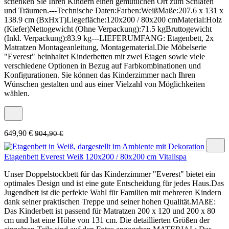
schenken Sie Ihren Kindern einen gemütlichen Ort zum Schlafen
und Träumen.---Technische Daten:Farben:WeißMaße:207.6 x 131 x
138.9 cm (BxHxT)Liegefläche:120x200 / 80x200 cmMaterial:Holz
(Kiefer)Nettogewicht (Ohne Verpackung):71.5 kgBruttogewicht
(Inkl. Verpackung):83.9 kg---LIEFERUMFANG: Etagenbett, 2x
Matratzen Montageanleitung, Montagematerial.Die Möbelserie
"Everest" beinhaltet Kinderbetten mit zwei Etagen sowie viele
verschiedene Optionen in Bezug auf Farbkombinationen und
Konfigurationen. Sie können das Kinderzimmer nach Ihren
Wünschen gestalten und aus einer Vielzahl von Möglichkeiten
wählen.
649,90 €
904,90 €
Etagenbett Everest Weiß 120x200 / 80x200 cm Vitalispa
Unser Doppelstockbett für das Kinderzimmer "Everest" bietet ein
optimales Design und ist eine gute Entscheidung für jedes Haus.Das
Jugendbett ist die perfekte Wahl für Familien mit mehreren Kindern
dank seiner praktischen Treppe und seiner hohen Qualität.MAßE:
Das Kinderbett ist passend für Matratzen 200 x 120 und 200 x 80
cm und hat eine Höhe von 131 cm. Die detaillierten Größen der