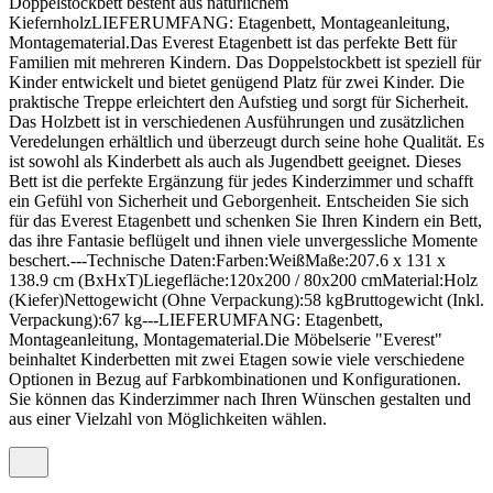
Doppelstockbett besteht aus natürlichem
KiefernholzLIEFERUMFANG: Etagenbett, Montageanleitung,
Montagematerial.Das Everest Etagenbett ist das perfekte Bett für
Familien mit mehreren Kindern. Das Doppelstockbett ist speziell für
Kinder entwickelt und bietet genügend Platz für zwei Kinder. Die
praktische Treppe erleichtert den Aufstieg und sorgt für Sicherheit.
Das Holzbett ist in verschiedenen Ausführungen und zusätzlichen
Veredelungen erhältlich und überzeugt durch seine hohe Qualität. Es
ist sowohl als Kinderbett als auch als Jugendbett geeignet. Dieses
Bett ist die perfekte Ergänzung für jedes Kinderzimmer und schafft
ein Gefühl von Sicherheit und Geborgenheit. Entscheiden Sie sich
für das Everest Etagenbett und schenken Sie Ihren Kindern ein Bett,
das ihre Fantasie beflügelt und ihnen viele unvergessliche Momente
beschert.---Technische Daten:Farben:WeißMaße:207.6 x 131 x
138.9 cm (BxHxT)Liegefläche:120x200 / 80x200 cmMaterial:Holz
(Kiefer)Nettogewicht (Ohne Verpackung):58 kgBruttogewicht (Inkl.
Verpackung):67 kg---LIEFERUMFANG: Etagenbett,
Montageanleitung, Montagematerial.Die Möbelserie "Everest"
beinhaltet Kinderbetten mit zwei Etagen sowie viele verschiedene
Optionen in Bezug auf Farbkombinationen und Konfigurationen.
Sie können das Kinderzimmer nach Ihren Wünschen gestalten und
aus einer Vielzahl von Möglichkeiten wählen.