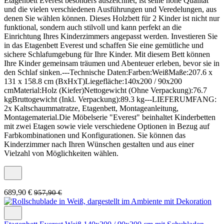
Etagenbett Everest besonders auszeichnet, ist seine hohe Qualität
und die vielen verschiedenen Ausführungen und Veredelungen, aus
denen Sie wählen können. Dieses Holzbett für 2 Kinder ist nicht nur
funktional, sondern auch stilvoll und kann perfekt an die
Einrichtung Ihres Kinderzimmers angepasst werden. Investieren Sie
in das Etagenbett Everest und schaffen Sie eine gemütliche und
sichere Schlafumgebung für Ihre Kinder. Mit diesem Bett können
Ihre Kinder gemeinsam träumen und Abenteuer erleben, bevor sie in
den Schlaf sinken.---Technische Daten:Farben:WeißMaße:207.6 x
131 x 158.8 cm (BxHxT)Liegefläche:140x200 / 90x200
cmMaterial:Holz (Kiefer)Nettogewicht (Ohne Verpackung):76.7
kgBruttogewicht (Inkl. Verpackung):89.3 kg---LIEFERUMFANG:
2x Kaltschaummatratze, Etagenbett, Montageanleitung,
Montagematerial.Die Möbelserie "Everest" beinhaltet Kinderbetten
mit zwei Etagen sowie viele verschiedene Optionen in Bezug auf
Farbkombinationen und Konfigurationen. Sie können das
Kinderzimmer nach Ihren Wünschen gestalten und aus einer
Vielzahl von Möglichkeiten wählen.
689,90 €
957,90 €