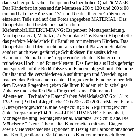
dank seiner praktischen Treppe und seiner hohen Qualität.MAßE:
Das Kinderbett ist passend für Matratzen 200 x 120 und 200 x 80
cm und hat eine Höhe von 131 cm. Die detaillierten Größen der
einzelnen Teile sind auf den Fotos angegeben.MATERIAL: Das
Doppelstockbett besteht aus natürlichem
KiefernholzLIEFERUMFANG: Etagenbett, Montageanleitung,
Montagematerial, Matratze, 2x Schublade.Das Everest Etagenbett ist
das perfekte Möbelstück für Familien mit mehreren Kindern. Das
Doppelstockbett bietet nicht nur ausreichend Platz zum Schlafen,
sondern auch zwei geräumige Schubkästen für zusätzlichen
Stauraum. Die praktische Treppe ermöglicht den Kindern ein
müheloses Hoch- und Runterklettern. Das Bett ist aus Holz gefertigt
und speziell auf die Bedürfnisse von Kindern abgestimmt. Die hohe
Qualität und die verschiedenen Ausführungen und Veredelungen
machen das Bett zu einem echten Hingucker im Kinderzimmer. Mit
dem Everest Etagenbett geben Sie Ihren Kindern ein kuscheliges
Zuhause und schaffen Platz für gemeinsame Träume und
Abenteuer.---Technische Daten:Farben:WeißMaße:207.6 x 131 x
138.9 cm (BxHxT)Liegefläche:120x200 / 80x200 cmMaterial:Holz
(Kiefer)Nettogewicht (Ohne Verpackung):89.5 kgBruttogewicht
(Inkl. Verpackung):104.9 kg---LIEFERUMFANG: Etagenbett,
Montageanleitung, Montagematerial, Matratze, 2x Schublade.Die
Möbelserie "Everest" beinhaltet Kinderbetten mit zwei Etagen
sowie viele verschiedene Optionen in Bezug auf Farbkombinationen
und Konfigurationen. Sie können das Kinderzimmer nach Ihren