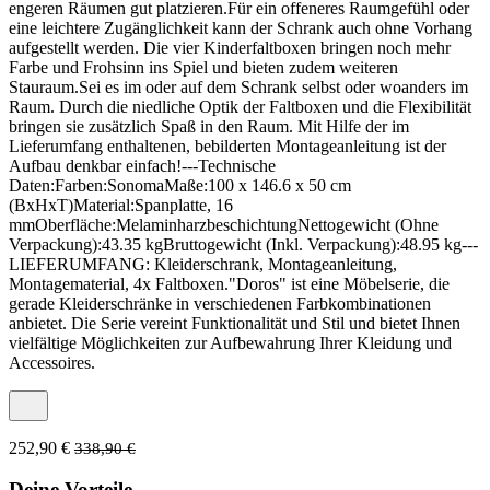
engeren Räumen gut platzieren.Für ein offeneres Raumgefühl oder
eine leichtere Zugänglichkeit kann der Schrank auch ohne Vorhang
aufgestellt werden. Die vier Kinderfaltboxen bringen noch mehr
Farbe und Frohsinn ins Spiel und bieten zudem weiteren
Stauraum.Sei es im oder auf dem Schrank selbst oder woanders im
Raum. Durch die niedliche Optik der Faltboxen und die Flexibilität
bringen sie zusätzlich Spaß in den Raum. Mit Hilfe der im
Lieferumfang enthaltenen, bebilderten Montageanleitung ist der
Aufbau denkbar einfach!---Technische
Daten:Farben:SonomaMaße:100 x 146.6 x 50 cm
(BxHxT)Material:Spanplatte, 16
mmOberfläche:MelaminharzbeschichtungNettogewicht (Ohne
Verpackung):43.35 kgBruttogewicht (Inkl. Verpackung):48.95 kg---
LIEFERUMFANG: Kleiderschrank, Montageanleitung,
Montagematerial, 4x Faltboxen."Doros" ist eine Möbelserie, die
gerade Kleiderschränke in verschiedenen Farbkombinationen
anbietet. Die Serie vereint Funktionalität und Stil und bietet Ihnen
vielfältige Möglichkeiten zur Aufbewahrung Ihrer Kleidung und
Accessoires.
252,90 €
338,90 €
Deine Vorteile