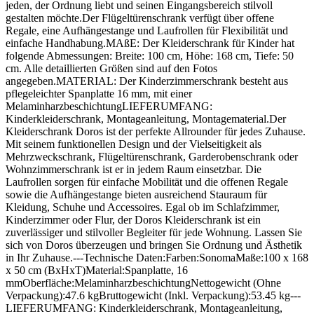
jeden, der Ordnung liebt und seinen Eingangsbereich stilvoll
gestalten möchte.Der Flügeltürenschrank verfügt über offene
Regale, eine Aufhängestange und Laufrollen für Flexibilität und
einfache Handhabung.MAßE: Der Kleiderschrank für Kinder hat
folgende Abmessungen: Breite: 100 cm, Höhe: 168 cm, Tiefe: 50
cm. Alle detaillierten Größen sind auf den Fotos
angegeben.MATERIAL: Der Kinderzimmerschrank besteht aus
pflegeleichter Spanplatte 16 mm, mit einer
MelaminharzbeschichtungLIEFERUMFANG:
Kinderkleiderschrank, Montageanleitung, Montagematerial.Der
Kleiderschrank Doros ist der perfekte Allrounder für jedes Zuhause.
Mit seinem funktionellen Design und der Vielseitigkeit als
Mehrzweckschrank, Flügeltürenschrank, Garderobenschrank oder
Wohnzimmerschrank ist er in jedem Raum einsetzbar. Die
Laufrollen sorgen für einfache Mobilität und die offenen Regale
sowie die Aufhängestange bieten ausreichend Stauraum für
Kleidung, Schuhe und Accessoires. Egal ob im Schlafzimmer,
Kinderzimmer oder Flur, der Doros Kleiderschrank ist ein
zuverlässiger und stilvoller Begleiter für jede Wohnung. Lassen Sie
sich von Doros überzeugen und bringen Sie Ordnung und Ästhetik
in Ihr Zuhause.---Technische Daten:Farben:SonomaMaße:100 x 168
x 50 cm (BxHxT)Material:Spanplatte, 16
mmOberfläche:MelaminharzbeschichtungNettogewicht (Ohne
Verpackung):47.6 kgBruttogewicht (Inkl. Verpackung):53.45 kg---
LIEFERUMFANG: Kinderkleiderschrank, Montageanleitung,