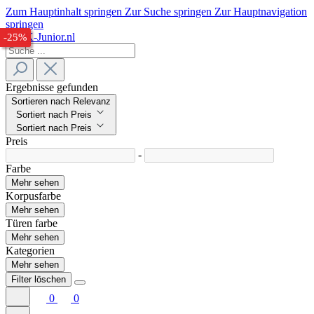
Zum Hauptinhalt springen
Zur Suche springen
Zur Hauptnavigation
springen
-29%
-23%
-25%
Ergebnisse gefunden
Sortieren nach Relevanz
Sortiert nach Preis
Sortiert nach Preis
Preis
-
Farbe
Mehr sehen
Korpusfarbe
Mehr sehen
Türen farbe
Mehr sehen
Kategorien
Mehr sehen
Filter löschen
0
0