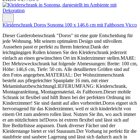
Kleiderschrank Doros Sonoma 100 x 146.6 cm mit Faltboxen Vicco
Dieser Garderobenschrank "Doros" ist eine gute Entscheidung für
jede Wohnung. Mit seinem optimalem Design und stilvollem
Aussehen passt er perfekt zu Ihrem Interieur.Dank der
leichtgängigen Rollen können Sie den Kleiderschrank jederzeit
einfach an einen gewünschten Ort im Kinderzimmer stellen.MAßE:
Der Mehrzweckschrank hat folgende Abmessungen: Breite: 100 cm,
Höhe: 146,6 cm, Tiefe: 50 cm. Alle detaillierten Größen sind auf
den Fotos angegeben.MATERIAL: Der Wohnzimmerschrank
besteht aus pflegeleichter Spanplatte 16 mm, mit einer
MelaminharzbeschichtungLIEFERUMFANG: Kleiderschrank,
Montageanleitung, Montagematerial, 4x Faltboxen.Dieser mobile
Schrank ist flexibel und hilft Ihnen bei der perfekten Ordnung im
Kinderzimmer! Sie sind damit auf alles vorbereitet.Doros eignet sich
hervorragend für das Kinderzimmer, weil er sich kinderleicht von
einem Ort zum anderen rollen lässt. Nutzen Sie ihn, wo auch immer
er am nützlichsten ist!Doros ist extrem flexibel und lässt sich auf
Ihre Bedürfnisse anpassen. Dank diverser Fächer und der
Kleiderstange bietet er viel Stauraum.Der Vorhang ist perfekt für die
staubfreie und saubere Lagerung und lässt sich dadurch auch in