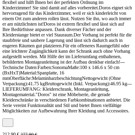
flexibel und hilft Ihnen bei der perfekten Ordnung im
Kinderzimmer! Sie sind damit auf alles vorbereitet.Doros eignet sich
hervorragend für das Kinderzimmer, weil er sich kinderleicht von
einem Ort zum anderen rollen lässt. Nutzen Sie ihn, wo auch immer
er am nützlichsten ist!Doros ist extrem flexibel und lässt sich auf
Ihre Bedürfnisse anpassen. Dank diverser Fächer und der
Kleiderstange bietet er viel Stauraum.Der Vorhang ist perfekt für die
staubfreie und saubere Lagerung und lässt sich dadurch auch in
engeren Räumen gut platzieren.Für ein offeneres Raumgefühl oder
eine leichtere Zugänglichkeit kann der Schrank auch ohne Vorhang
aufgestellt werden. Mit Hilfe der im Lieferumfang enthaltenen,
bebilderten Montageanleitung ist der Aufbau denkbar einfach!---
Technische Daten:Farben:SonomaMaße:100 x 146.6 x 50 cm
(BxHxT)Material:Spanplatte, 16
mmOberfläche:MelaminharzbeschichtungNettogewicht (Ohne
Verpackung):41.75 kgBruttogewicht (Inkl. Verpackung):46.95 kg---
LIEFERUMFANG: Kleiderschrank, Montageanleitung,
Montagematerial."Doros" ist eine Möbelserie, die gerade
Kleiderschränke in verschiedenen Farbkombinationen anbietet. Die
Serie vereint Funktionalität und Stil und bietet Ihnen vielfältige
Möglichkeiten zur Aufbewahrung Ihrer Kleidung und Accessoires.
212,90 €
277,90 €