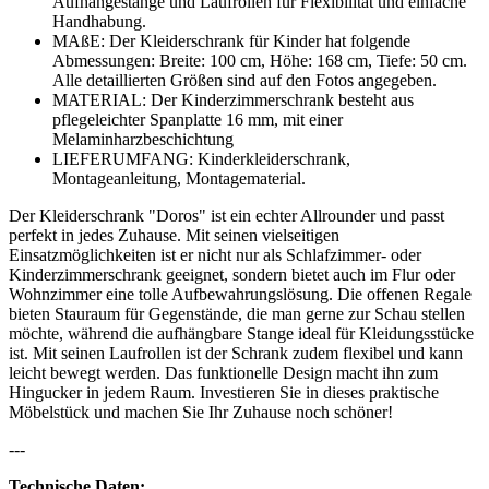
Aufhängestange und Laufrollen für Flexibilität und einfache
Handhabung.
MAßE: Der Kleiderschrank für Kinder hat folgende
Abmessungen: Breite: 100 cm, Höhe: 168 cm, Tiefe: 50 cm.
Alle detaillierten Größen sind auf den Fotos angegeben.
MATERIAL: Der Kinderzimmerschrank besteht aus
pflegeleichter Spanplatte 16 mm, mit einer
Melaminharzbeschichtung
LIEFERUMFANG: Kinderkleiderschrank,
Montageanleitung, Montagematerial.
Der Kleiderschrank "Doros" ist ein echter Allrounder und passt
perfekt in jedes Zuhause. Mit seinen vielseitigen
Einsatzmöglichkeiten ist er nicht nur als Schlafzimmer- oder
Kinderzimmerschrank geeignet, sondern bietet auch im Flur oder
Wohnzimmer eine tolle Aufbewahrungslösung. Die offenen Regale
bieten Stauraum für Gegenstände, die man gerne zur Schau stellen
möchte, während die aufhängbare Stange ideal für Kleidungsstücke
ist. Mit seinen Laufrollen ist der Schrank zudem flexibel und kann
leicht bewegt werden. Das funktionelle Design macht ihn zum
Hingucker in jedem Raum. Investieren Sie in dieses praktische
Möbelstück und machen Sie Ihr Zuhause noch schöner!
---
Technische Daten: