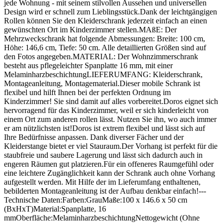
jede Wohnung - mit seinem stilvollen Aussehen und universellen
Design wird er schnell zum Lieblingsstück.Dank der leichtgängigen
Rollen können Sie den Kleiderschrank jederzeit einfach an einen
gewünschten Ort im Kinderzimmer stellen.MAßE: Der
Mehrzweckschrank hat folgende Abmessungen: Breite: 100 cm,
Höhe: 146,6 cm, Tiefe: 50 cm. Alle detaillierten Größen sind auf
den Fotos angegeben.MATERIAL: Der Wohnzimmerschrank
besteht aus pflegeleichter Spanplatte 16 mm, mit einer
MelaminharzbeschichtungLIEFERUMFANG: Kleiderschrank,
Montageanleitung, Montagematerial.Dieser mobile Schrank ist
flexibel und hilft Ihnen bei der perfekten Ordnung im
Kinderzimmer! Sie sind damit auf alles vorbereitet.Doros eignet sich
hervorragend für das Kinderzimmer, weil er sich kinderleicht von
einem Ort zum anderen rollen lässt. Nutzen Sie ihn, wo auch immer
er am nützlichsten ist!Doros ist extrem flexibel und lässt sich auf
Ihre Bedürfnisse anpassen. Dank diverser Fächer und der
Kleiderstange bietet er viel Stauraum.Der Vorhang ist perfekt für die
staubfreie und saubere Lagerung und lässt sich dadurch auch in
engeren Räumen gut platzieren.Für ein offeneres Raumgefühl oder
eine leichtere Zugänglichkeit kann der Schrank auch ohne Vorhang
aufgestellt werden. Mit Hilfe der im Lieferumfang enthaltenen,
bebilderten Montageanleitung ist der Aufbau denkbar einfach!---
Technische Daten:Farben:GrauMaße:100 x 146.6 x 50 cm
(BxHxT)Material:Spanplatte, 16
mmOberfläche:MelaminharzbeschichtungNettogewicht (Ohne