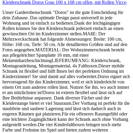
Kleiderschrank Doros Grau 100 x 168 cm offen, mit Rollen Vicco
Unser Garderobenschrank "Doros" ist die gute Entscheidung für
dein Zuhause. Das optimale Design passt universell in jede
Wohnung und ist einfach zu bedienen.Dank der leichtgängigen
Rollen können Sie den Kleiderschrank jederzeit einfach an einen
gewünschten Ort im Kinderzimmer stellen.MAßE: Der
Mehrzweckschrank hat folgende Abmessungen: Breite: 100 cm,
Höhe: 168 cm, Tiefe: 50 cm. Alle detaillierten Größen sind auf den
Fotos angegeben.MATERIAL: Der Wohnzimmerschrank besteht
aus pflegeleichter Spanplatte 16 mm, mit einer
MelaminharzbeschichtungLIEFERUMFANG: Kleiderschrank,
Montageanleitung, Montagematerial, 4x Faltboxen.Dieser mobile
Schrank ist flexibel und hilft Ihnen bei der perfekten Ordnung im
Kinderzimmer! Sie sind damit auf alles vorbereitet.Doros eignet sich
hervorragend für das Kinderzimmer, weil er sich kinderleicht von
einem Ort zum anderen rollen lässt. Nutzen Sie ihn, wo auch immer
er am nützlichsten ist!Doros ist extrem flexibel und lässt sich auf
Ihre Bedürfnisse anpassen. Dank diverser Fächer und der
Kleiderstange bietet er viel Stauraum.Der Vorhang ist perfekt für die
staubfreie und saubere Lagerung und lässt sich dadurch auch in
engeren Räumen gut platzieren.Für ein offeneres Raumgefühl oder
eine leichtere Zugänglichkeit kann der Schrank auch ohne Vorhang
aufgestellt werden.Die vier Kinderfaltboxen bringen noch mehr
Farbe und Frohsinn ins Spiel und bieten zudem weiteren