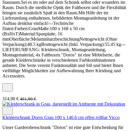
Stauraum.Sei es im oder auf dem Schrank selbst oder woanders im
Raum. Durch die niedliche Optik der Faltboxen und die Flexibilität
bringen sie zusätzlich Spaß in den Raum.Mit Hilfe der im
Lieferumfang enthaltenen, bebilderten Montageanleitung ist der
Aufbau denkbar einfach!---Technische
Daten:Farben:GrauMaße:100 x 168 x 50 cm
(BxHxT)Material:Spanplatte, 16
mmOberfläche:MelaminharzbeschichtungNettogewicht (Ohne
Verpackung):48.5 kgBruttogewicht (Inkl. Verpackung):55.45 kg---
LIEFERUMFANG: Kleiderschrank, Montageanleitung,
Montagematerial, 4x Faltboxen."Doros" ist eine Möbelserie, die
gerade Kleiderschränke in verschiedenen Farbkombinationen
anbietet. Die Serie vereint Funktionalität und Stil und bietet Ihnen
vielfältige Möglichkeiten zur Aufbewahrung Ihrer Kleidung und
Accessoires.
314,90 €
461,90 €
Kleiderschrank Doros Grau 100 x 146.6 cm offen rollbar Vicco
Unser Garderobenschrank "Doros" ist eine gute Entscheidung für