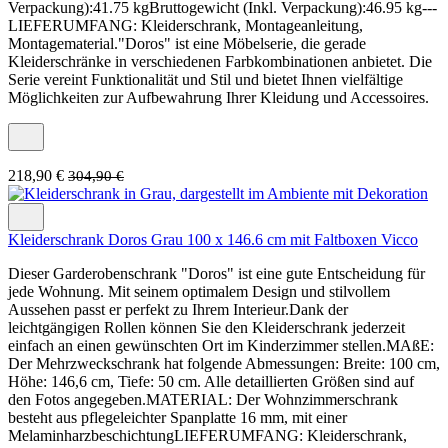
Verpackung):41.75 kgBruttogewicht (Inkl. Verpackung):46.95 kg---
LIEFERUMFANG: Kleiderschrank, Montageanleitung,
Montagematerial."Doros" ist eine Möbelserie, die gerade
Kleiderschränke in verschiedenen Farbkombinationen anbietet. Die
Serie vereint Funktionalität und Stil und bietet Ihnen vielfältige
Möglichkeiten zur Aufbewahrung Ihrer Kleidung und Accessoires.
218,90 €
304,90 €
Kleiderschrank Doros Grau 100 x 146.6 cm mit Faltboxen Vicco
Dieser Garderobenschrank "Doros" ist eine gute Entscheidung für
jede Wohnung. Mit seinem optimalem Design und stilvollem
Aussehen passt er perfekt zu Ihrem Interieur.Dank der
leichtgängigen Rollen können Sie den Kleiderschrank jederzeit
einfach an einen gewünschten Ort im Kinderzimmer stellen.MAßE:
Der Mehrzweckschrank hat folgende Abmessungen: Breite: 100 cm,
Höhe: 146,6 cm, Tiefe: 50 cm. Alle detaillierten Größen sind auf
den Fotos angegeben.MATERIAL: Der Wohnzimmerschrank
besteht aus pflegeleichter Spanplatte 16 mm, mit einer
MelaminharzbeschichtungLIEFERUMFANG: Kleiderschrank,