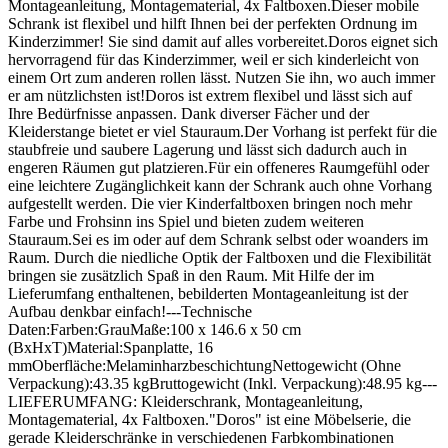
Montageanleitung, Montagematerial, 4x Faltboxen.Dieser mobile
Schrank ist flexibel und hilft Ihnen bei der perfekten Ordnung im
Kinderzimmer! Sie sind damit auf alles vorbereitet.Doros eignet sich
hervorragend für das Kinderzimmer, weil er sich kinderleicht von
einem Ort zum anderen rollen lässt. Nutzen Sie ihn, wo auch immer
er am nützlichsten ist!Doros ist extrem flexibel und lässt sich auf
Ihre Bedürfnisse anpassen. Dank diverser Fächer und der
Kleiderstange bietet er viel Stauraum.Der Vorhang ist perfekt für die
staubfreie und saubere Lagerung und lässt sich dadurch auch in
engeren Räumen gut platzieren.Für ein offeneres Raumgefühl oder
eine leichtere Zugänglichkeit kann der Schrank auch ohne Vorhang
aufgestellt werden. Die vier Kinderfaltboxen bringen noch mehr
Farbe und Frohsinn ins Spiel und bieten zudem weiteren
Stauraum.Sei es im oder auf dem Schrank selbst oder woanders im
Raum. Durch die niedliche Optik der Faltboxen und die Flexibilität
bringen sie zusätzlich Spaß in den Raum. Mit Hilfe der im
Lieferumfang enthaltenen, bebilderten Montageanleitung ist der
Aufbau denkbar einfach!---Technische
Daten:Farben:GrauMaße:100 x 146.6 x 50 cm
(BxHxT)Material:Spanplatte, 16
mmOberfläche:MelaminharzbeschichtungNettogewicht (Ohne
Verpackung):43.35 kgBruttogewicht (Inkl. Verpackung):48.95 kg---
LIEFERUMFANG: Kleiderschrank, Montageanleitung,
Montagematerial, 4x Faltboxen."Doros" ist eine Möbelserie, die
gerade Kleiderschränke in verschiedenen Farbkombinationen