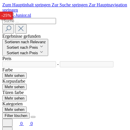
Zum Hauptinhalt springen
Zur Suche springen
Zur Hauptnavigation
springen
-32%
-28%
-25%
Ergebnisse gefunden
Sortieren nach Relevanz
Sortiert nach Preis
Sortiert nach Preis
Preis
-
Farbe
Mehr sehen
Korpusfarbe
Mehr sehen
Türen farbe
Mehr sehen
Kategorien
Mehr sehen
Filter löschen
0
0