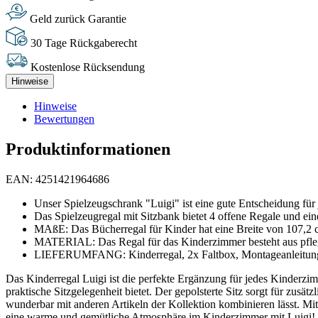
Geld zurück Garantie
30 Tage Rückgaberecht
Kostenlose Rücksendung
Hinweise
Hinweise
Bewertungen
Produktinformationen
EAN: 4251421964686
Unser Spielzeugschrank "Luigi" ist eine gute Entscheidung für 
Das Spielzeugregal mit Sitzbank bietet 4 offene Regale und ein
MAßE: Das Bücherregal für Kinder hat eine Breite von 107,2 c
MATERIAL: Das Regal für das Kinderzimmer besteht aus pfleg
LIEFERUMFANG: Kinderregal, 2x Faltbox, Montageanleitung
Das Kinderregal Luigi ist die perfekte Ergänzung für jedes Kinderzimm
praktische Sitzgelegenheit bietet. Der gepolsterte Sitz sorgt für zus
wunderbar mit anderen Artikeln der Kollektion kombinieren lässt. M
eine warme und gemütliche Atmosphäre im Kinderzimmer mit Luigi!