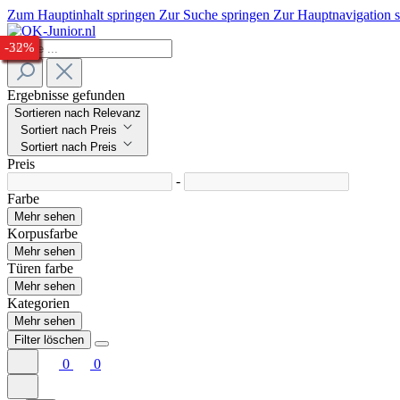
Zum Hauptinhalt springen
Zur Suche springen
Zur Hauptnavigation 
-26%
-28%
-28%
-30%
-25%
-24%
-23%
-27%
-29%
-27%
-26%
-32%
Ergebnisse gefunden
Sortieren nach Relevanz
Sortiert nach Preis
Sortiert nach Preis
Preis
-
Farbe
Mehr sehen
Korpusfarbe
Mehr sehen
Türen farbe
Mehr sehen
Kategorien
Mehr sehen
Filter löschen
0
0